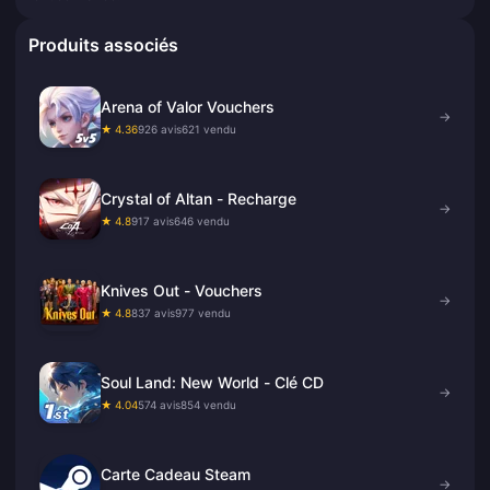
Produits associés
Arena of Valor Vouchers
→
★ 4.36
926 avis
621 vendu
Crystal of Altan - Recharge
→
★ 4.8
917 avis
646 vendu
Knives Out - Vouchers
→
★ 4.8
837 avis
977 vendu
Soul Land: New World - Clé CD
→
★ 4.04
574 avis
854 vendu
Carte Cadeau Steam
→