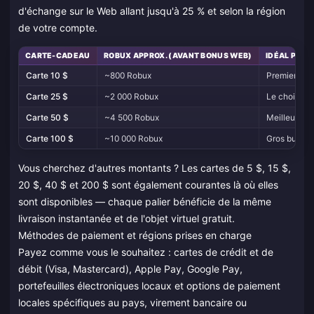
d'échange sur le Web allant jusqu'à 25 % et selon la région
de votre compte.
CARTE-CADEAU
ROBUX APPROX. (AVANT BONUS WEB)
IDÉAL POUR
Carte 10 $
~800 Robux
Premier re
Carte 25 $
~2 000 Robux
Le choix le 
Carte 50 $
~4 500 Robux
Meilleur rap
Carte 100 $
~10 000 Robux
Gros budge
Vous cherchez d'autres montants ? Les cartes de 5 $, 15 $,
20 $, 40 $ et 200 $ sont également courantes là où elles
sont disponibles — chaque palier bénéficie de la même
livraison instantanée et de l'objet virtuel gratuit.
Méthodes de paiement et régions prises en charge
Payez comme vous le souhaitez : cartes de crédit et de
débit (Visa, Mastercard), Apple Pay, Google Pay,
portefeuilles électroniques locaux et options de paiement
locales spécifiques au pays, virement bancaire ou