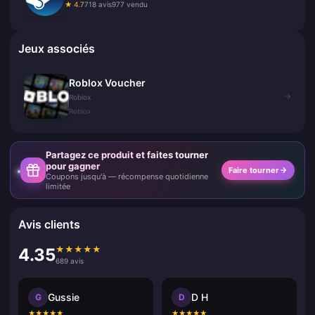
★ 4.7
718 avis
977 vendu
Jeux associés
Roblox Voucher
→
Roblox
Roblox
Partagez ce produit et faites tourner
pour gagner
Faire tourner
Coupons jusqu'à — récompense quotidienne
limitée
Avis clients
★
★
★
★
★
4.35
689 avis
Gussie
D H
G
D
★
★
★
★
★
★
★
★
★
★