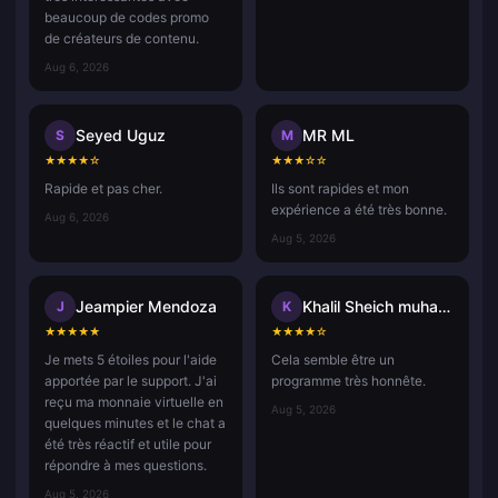
beaucoup de codes promo
de créateurs de contenu.
Aug 6, 2026
Seyed Uguz
MR ML
S
M
★
★
★
★
☆
★
★
★
☆
☆
Rapide et pas cher.
Ils sont rapides et mon
expérience a été très bonne.
Aug 6, 2026
Aug 5, 2026
Jeampier Mendoza
Khalil Sheich muhammad
J
K
★
★
★
★
★
★
★
★
★
☆
Je mets 5 étoiles pour l'aide
Cela semble être un
apportée par le support. J'ai
programme très honnête.
reçu ma monnaie virtuelle en
Aug 5, 2026
quelques minutes et le chat a
été très réactif et utile pour
répondre à mes questions.
Aug 5, 2026