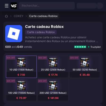
Aller au contenu principal
Rechercher...
CDKEY
Carte cadeau Roblox
Carte cadeau Roblox
Carte cadeau Roblox
Achetez une carte cadeau Roblox pour obtenir
instantanément des Robux ou un abonnement Roblox —
livraison sécurisée de code numérique dans le monde
689
avis
649
vendu
Trustpilot
entier, avec en prime un objet virtuel gratuit lors de
l'utilisation.
30% OFF
30% OFF
30% OFF
10 USD (1000 Robux)
25 USD (2500 Robux)
50 USD (5250 Robux)
€ 7.10
€ 17.74
€ 35.48
30% OFF
30% OFF
100 USD (10500 Robux)
200 USD (21000 Robux)
€ 70.97
€ 141.94