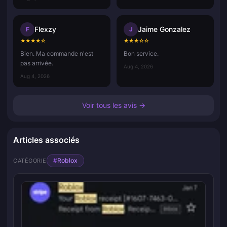
Flexzy
Jaime Gonzalez
F
J
★
★
★
★
☆
★
★
★
☆
☆
Bien. Ma commande n'est
Bon service.
pas arrivée.
Aug 4, 2026
Aug 4, 2026
Voir tous les avis →
Articles associés
#
Roblox
CATÉGORIE