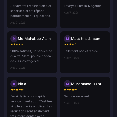
Service très rapide, fiable et
Envoyez une sauvegarde.
le service client répond
Aug 7, 2026
parfaitement aux questions.
Aug 7, 2026
Md Mahabub Alam
Mats Kristiansen
M
M
★
★
★
★
☆
★
★
★
★
☆
100% satisfait, un service de
Tellement bon et rapide.
qualité. Merci pour le cadeau
Aug 6, 2026
de 70$, c'est génial.
Aug 7, 2026
Bibia
Muhammad Izzat
B
M
★
★
★
★
☆
★
★
★
★
★
Délai de livraison rapide,
Service excellent.
service client actif. C'est très
Aug 6, 2026
simple et facile à utiliser. Les
réductions sont également
très intéressantes avec