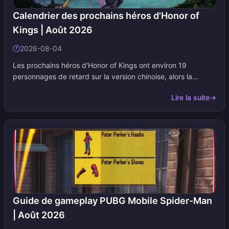
Calendrier des prochains héros d'Honor of
Kings | Août 2026
🕐
2026-08-04
Les prochains héros d'Honor of Kings ont environ 19
personnages de retard sur la version chinoise, alors la
communauté mondiale pose la même question à chaque
Lire la suite
→
mise à jour : qui sera le prochain. Ajoutez cette page à vos
favoris. Nous mettons le tableau à jour dès que Level
Infinite, les notes de mise à jour ou des rapports de
dataminage fiables confirment un nom.
Guide de gameplay PUBG Mobile Spider-Man
| Août 2026