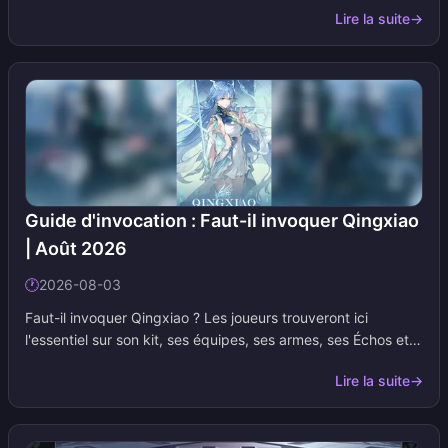
Lire la suite
→
Planarcadia et la théorie de la Pérégrination au fil des
nouvelles révélations du lore. Ajoutez-la à vos signets et
revenez plus tard pour les prochaines mises à jour de
Hoyoverse.
Guide d'invocation : Faut-il invoquer Qingxiao
| Août 2026
🕐
2026-08-03
Faut-il invoquer Qingxiao ? Les joueurs trouveront ici
l'essentiel sur son kit, ses équipes, ses armes, ses Échos et
un verdict d'invocation avant la phase 1 de la version 3.6.
Lire la suite
→
Mettez cette page dans vos favoris. Nous mettons à jour les
tableaux dès que Kuro valide les multiplieurs et les
personnages de la bannière.