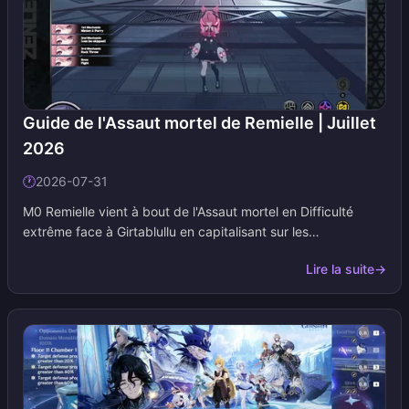
Guide de l'Assaut mortel de Remielle | Juillet
2026
🕐
2026-07-31
M0 Remielle vient à bout de l'Assaut mortel en Difficulté
extrême face à Girtablullu en capitalisant sur les
enchaînements de parades (Chain Parry), les sauts de
Lire la suite
→
bouclier et les bursts pendant la fenêtre d'étourdissement.
Cette page aborde l'équipe Remielle + Aria + Velina, les trois
mécaniques du boss et les builds qui permettent de
dépasser les 30 000 points. Nous mettons cette page à jour
lors des changements de rotation ou de bonus, pensez donc
à l'ajouter à vos favoris pour le prochain cycle.