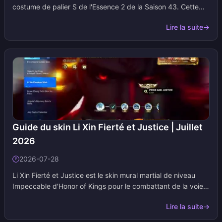
costume de palier S de l'Essence 2 de la Saison 43. Cette
page répertorie en un seul endroit les récompenses, la pitié,
Lire la suite
→
les budgets en Identity V Echoes et les visuels en jeu.
Revenez lorsque la période de l'essence changera ; nous
mettons les tableaux régulièrement à jour.
Guide du skin Li Xin Fierté et Justice | Juillet
2026
🕐
2026-07-28
Li Xin Fierté et Justice est le skin mural martial de niveau
Impeccable d'Honor of Kings pour le combattant de la voie
de affrontement, disponible sur les serveurs mondiaux via
Lire la suite
→
l'événement Vœu impeccable de Li Xin. Ajoutez cette page à
vos signets ; nous mettons à jour les dates, les coûts de