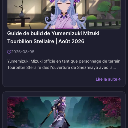
Guide de build de Yumemizuki Mizuki
Tourbillon Stellaire | Août 2026
🕐
2026-08-05
Yumemizuki Mizuki officie en tant que personnage de terrain
Tourbillon Stellaire dès l'ouverture de Snezhnaya avec la
version 7.0 le 12 août 2026. Cette page vous présente son
Lire la suite
→
build axé sur la Maîtrise Élémentaire, ses choix d'artefacts,
son classement d'armes et ses équipes Cryo-Anémo. Nous
mettons à jour les tableaux lors de la sortie des patchs ou
des cycles des Profondeurs spiralées.