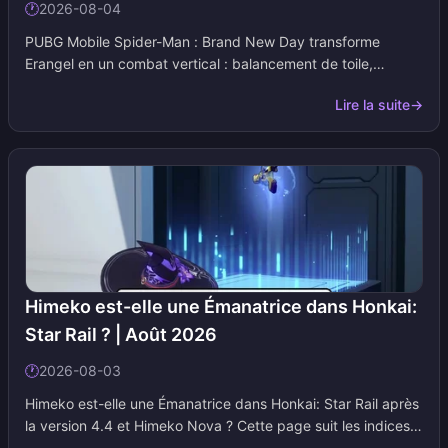
🕐
2026-08-04
PUBG Mobile Spider-Man : Brand New Day transforme
Erangel en un combat vertical : balancement de toile,
escalade de murs, sens d'araignée et caisses thématiques
Lire la suite
→
dans un mode à durée limitée. Cette page répertorie les
compétences, les zones de saut et les missions gratuites
tout au long de l'événement.
Himeko est-elle une Émanatrice dans Honkai:
Star Rail ? | Août 2026
🕐
2026-08-03
Himeko est-elle une Émanatrice dans Honkai: Star Rail après
la version 4.4 et Himeko Nova ? Cette page suit les indices
du Pistolet d'évaluation, les éléments de l'histoire de