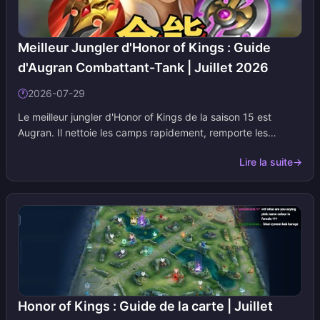
Meilleur Jungler d'Honor of Kings : Guide
d'Augran Combattant-Tank | Juillet 2026
🕐
2026-07-29
Le meilleur jungler d'Honor of Kings de la saison 15 est
Augran. Il nettoie les camps rapidement, remporte les
premiers duels et reste en première ligne en fin de partie
Lire la suite
→
lorsque les assassins fragiles s'essoufflent. Ajoutez cette
page à vos favoris ; nous mettons à jour les tableaux de
build et les notes de jungle à chaque mise à jour.
Honor of Kings : Guide de la carte | Juillet