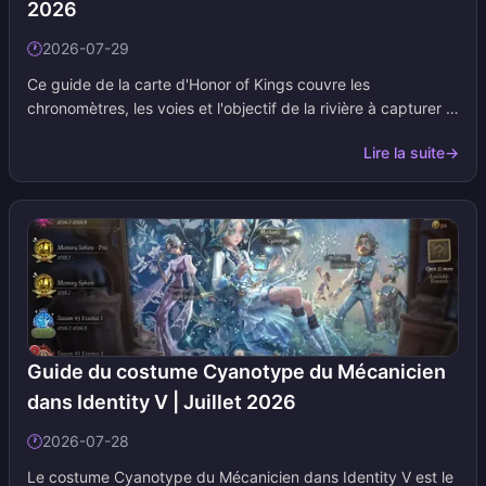
2026
🕐
2026-07-29
Ce guide de la carte d'Honor of Kings couvre les
chronomètres, les voies et l'objectif de la rivière à capturer à
chaque moment clé. Ajoutez-le à vos favoris. Nous mettons
Lire la suite
→
à jour les fenêtres d'apparition, les valeurs des buffs et les
priorités de phase à chaque changement de saison.
Guide du costume Cyanotype du Mécanicien
dans Identity V | Juillet 2026
🕐
2026-07-28
Le costume Cyanotype du Mécanicien dans Identity V est le