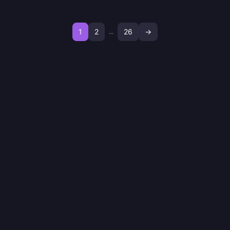
tirage et les notes de forme lorsque le panneau de
l'événement change.
1
2
26
→
...