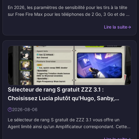
En 2026, les paramètres de sensibilité pour les tirs à la tête
sur Free Fire Max pour les téléphones de 2 Go, 3 Go et de 4
Go reposent toujours sur le même principe : une sensibilité
Lire la suite
→
Générale / Point rouge élevée sur l'échelle de 0 à 200, des
graphismes Fluides et un bouton de tir que l'on peut glisser
sans le lever. Ajoutez cette page à vos favoris. Nous
mettons à jour les tableaux dès que les correctifs OB
modifient la sensation de visée.
Sélecteur de rang S gratuit ZZZ 3.1 :
Choisissez Lucia plutôt qu'Hugo, Sanby,
Trigger et Jane | Août 2026
🕐
2026-08-06
Le sélecteur de rang S gratuit de ZZZ 3.1 vous offre un
Agent limité ainsi qu'un Amplificateur correspondant. Cette
page classe Jane Doe, Soldat 0 - Anby, Trigger, Lucia et