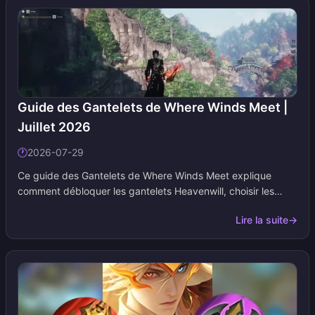
Guide des Gantelets de Where Winds Meet |
Juillet 2026
🕐
2026-07-29
Ce guide des Gantelets de Where Winds Meet explique
comment débloquer les gantelets Heavenwill, choisir les
Voies intérieures (Inner Ways), atteindre les seuils de
Lire la suite
→
statistiques PvE et PvP, et sélectionner les armes
secondaires adaptées à la méta de la version 2.0. Nous
mettons cette page à jour dès que les paliers d'équipement,
les Voies intérieures ou les associations du classement
chinois évoluent. Pensez donc à l'ajouter à vos favoris et à la
consulter après chaque mise à jour.