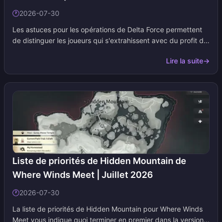
🕐
2026-07-30
Les astuces pour les opérations de Delta Force permettent
de distinguer les joueurs qui s'extrahissent avec du profit de
ceux qui font don de leurs équipements à chaque raid.
Lire la suite
→
Ajoutez cette page à vos signets. Nous mettons à jour le
tableau des astuces lorsque les cartes, les départements ou
les missions de saison changent.
Liste de priorités de Hidden Mountain de
Where Winds Meet | Juillet 2026
🕐
2026-07-30
La liste de priorités de Hidden Mountain pour Where Winds
Meet vous indique quoi terminer en premier dans la version