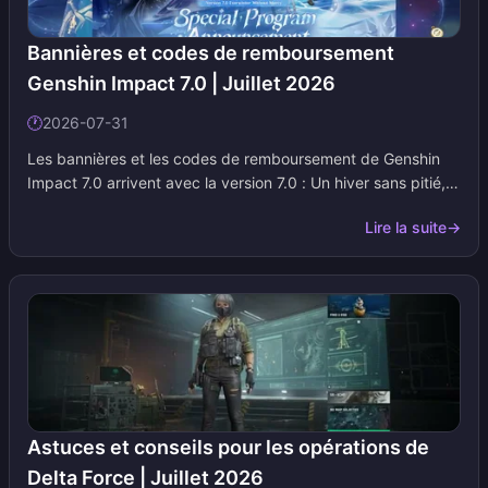
Bannières et codes de remboursement
Genshin Impact 7.0 | Juillet 2026
🕐
2026-07-31
Les bannières et les codes de remboursement de Genshin
Impact 7.0 arrivent avec la version 7.0 : Un hiver sans pitié,
marquant le lancement de Snezhnaya le 12 août 2026. Cette
Lire la suite
→
page suit les débuts d'Odette, les rediffusions de Flins et
d'autres personnages, ainsi que les codes de Primo-gemmes
du livestream et les récompenses gratuites. Nous mettons à
jour les tableaux au fur et à mesure que HoYoverse confirme
les kits, l'ordre des phases et les nouveaux codes.
Astuces et conseils pour les opérations de
Delta Force | Juillet 2026