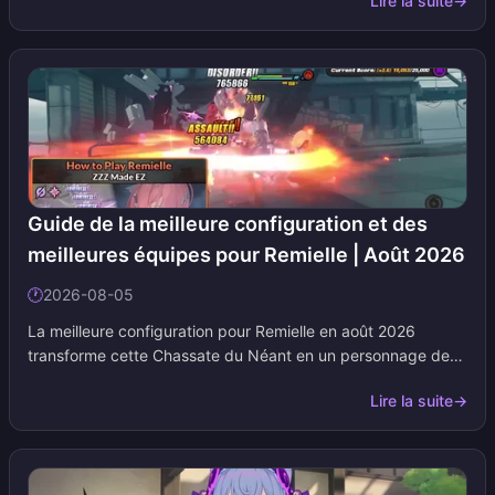
Lire la suite
→
Hugo pour la version 3.1, et nous la mettons à jour au gré
des évolutions de la méta.
Guide de la meilleure configuration et des
meilleures équipes pour Remielle | Août 2026
🕐
2026-08-05
La meilleure configuration pour Remielle en août 2026
transforme cette Chassate du Néant en un personnage de
soutien Anomalie hors-terrain qui inflige également
Lire la suite
→
d'immenses dégâts de Luminize. Ajoutez cette page à vos
favoris ; nous mettons les tableaux à jour dès que ses
disques, moteurs amplificateurs ou partenaires d'équipe
changent.