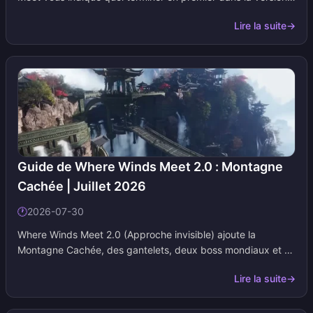
2.0 Unseen Approach afin de ne plus perdre des heures sur
Lire la suite
→
du contenu secondaire qui ne débloque rien. Cette page est
mise à jour en temps réel à mesure que les règles de
déblocage, les événements et les rotations de boss
changent, alors ajoutez-la à vos favoris et consultez-la
après chaque semaine de mise à jour.
Guide de Where Winds Meet 2.0 : Montagne
Cachée | Juillet 2026
🕐
2026-07-30
Where Winds Meet 2.0 (Approche invisible) ajoute la
Montagne Cachée, des gantelets, deux boss mondiaux et un
calendrier d'événements de juillet à août. Cette page
Lire la suite
→
conserve la même URL. Nous mettons à jour les tableaux
lorsque NetEase modifie les dates ou les codes.