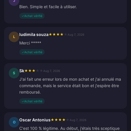
J
Bien. Simple et facile à utiliser.
✓
Achat vérifié
ludimila souza
★
★
★
★
★
Aug 7, 2026
L
Merci *****
✓
Achat vérifié
Sk
★
★
★
★
★
Aug 7, 2026
S
J'ai fait une erreur lors de mon achat et j'ai annulé ma
commande, mais le service était bon et j'espère être
remboursé.
✓
Achat vérifié
Oscar Antonius
★
★
★
★
★
Aug 7, 2026
O
C'est 100 % légitime. Au début, j'étais très sceptique