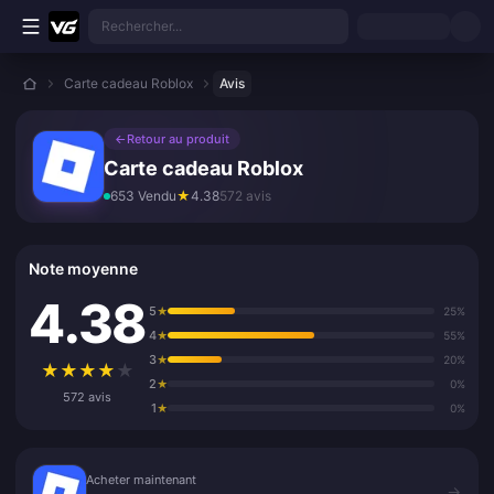
Aller au contenu principal
Rechercher...
Carte cadeau Roblox
Avis
←
Retour au produit
Carte cadeau Roblox
653 Vendu
★
4.38
572 avis
Note moyenne
4.38
5
★
25%
4
★
55%
3
★
20%
★
★
★
★
★
2
★
0%
572 avis
1
★
0%
Acheter maintenant
Acheter maintenant
→