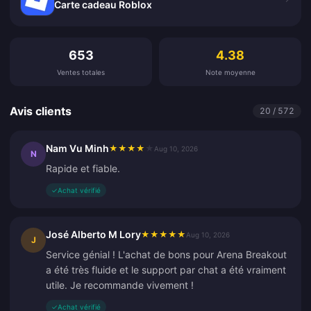
Carte cadeau Roblox
Avis clients
653
4.38
Ventes totales
Note moyenne
Avis clients
20 / 572
Nam Vu Minh
★
★
★
★
★
Aug 10, 2026
N
Rapide et fiable.
✓
Achat vérifié
José Alberto M Lory
★
★
★
★
★
Aug 10, 2026
J
Service génial ! L'achat de bons pour Arena Breakout
a été très fluide et le support par chat a été vraiment
utile. Je recommande vivement !
✓
Achat vérifié