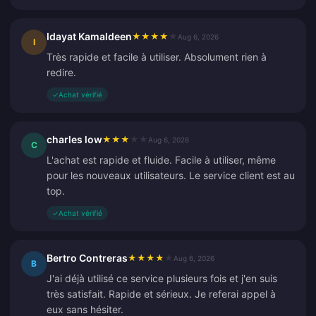
Idayat Kamaldeen
★
★
★
★
★
Aug 6, 2026
I
Très rapide et facile à utiliser. Absolument rien à
redire.
✓
Achat vérifié
charles low
★
★
★
★
★
Aug 6, 2026
C
L'achat est rapide et fluide. Facile à utiliser, même
pour les nouveaux utilisateurs. Le service client est au
top.
✓
Achat vérifié
Bertro Contreras
★
★
★
★
★
Aug 6, 2026
B
J'ai déjà utilisé ce service plusieurs fois et j'en suis
très satisfait. Rapide et sérieux. Je referai appel à
eux sans hésiter.