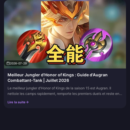
2026-07-29
Meilleur Jungler d'Honor of Kings : Guide d'Augran
Combattant-Tank | Juillet 2026
Le meilleur jungler d'Honor of Kings de la saison 15 est Augran. Il
nettoie les camps rapidement, remporte les premiers duels et reste en
première ligne en fin de partie lorsque les assassins fragiles
Lire la suite
s'essoufflent. Ajoutez cette page à vos favoris ; nous mettons à jour les
tableaux de build et les notes de jungle à chaque mise à jour.