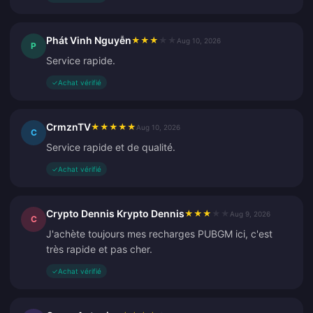
Phát Vinh Nguyễn
★
★
★
★
★
Aug 10, 2026
P
Service rapide.
✓
Achat vérifié
CrmznTV
★
★
★
★
★
Aug 10, 2026
C
Service rapide et de qualité.
✓
Achat vérifié
Crypto Dennis Krypto Dennis
★
★
★
★
★
Aug 9, 2026
C
J'achète toujours mes recharges PUBGM ici, c'est
très rapide et pas cher.
✓
Achat vérifié