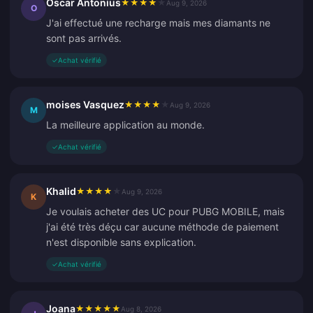
Oscar Antonius
★
★
★
★
★
Aug 9, 2026
O
J'ai effectué une recharge mais mes diamants ne
sont pas arrivés.
✓
Achat vérifié
moises Vasquez
★
★
★
★
★
Aug 9, 2026
M
La meilleure application au monde.
✓
Achat vérifié
Khalid
★
★
★
★
★
Aug 9, 2026
K
Je voulais acheter des UC pour PUBG MOBILE, mais
j'ai été très déçu car aucune méthode de paiement
n'est disponible sans explication.
✓
Achat vérifié
Joana
★
★
★
★
★
Aug 8, 2026