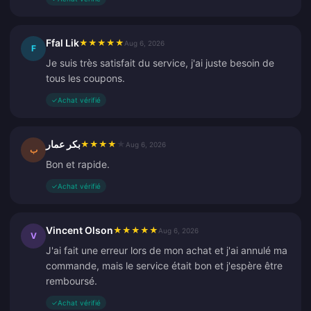
Ffal Lik
★
★
★
★
★
Aug 6, 2026
F
Je suis très satisfait du service, j'ai juste besoin de
tous les coupons.
✓
Achat vérifié
بكر عمار
★
★
★
★
★
Aug 6, 2026
ب
Bon et rapide.
✓
Achat vérifié
Vincent Olson
★
★
★
★
★
Aug 6, 2026
V
J'ai fait une erreur lors de mon achat et j'ai annulé ma
commande, mais le service était bon et j'espère être
remboursé.
✓
Achat vérifié