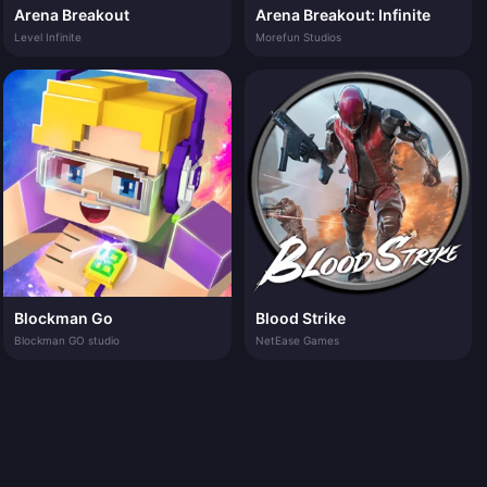
Arena Breakout
Arena Breakout: Infinite
Level Infinite
Morefun Studios
Blockman Go
Blood Strike
Blockman GO studio
NetEase Games