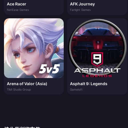
Ace Racer
AFK Journey
NetEase Games
Farlight Games
Arena of Valor (Asia)
Asphalt 9: Legends
TiMi Studio Group
Gameloft