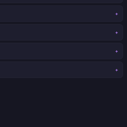
+
+
+
+