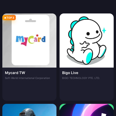
🔥
TOP 3
Mycard TW
Bigo Live
Soft-World International Corporation
BIGO TECHNOLOGY PTE. LTD.