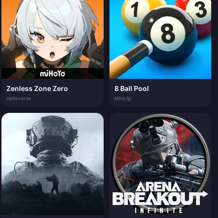
Zenless Zone Zero
8 Ball Pool
HoYoverse
Miniclip