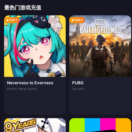
最热门游戏充值
🔥
TOP 1
🔥
TOP 2
Neverness to Everness
PUBG
Perfect World Games
Tencent