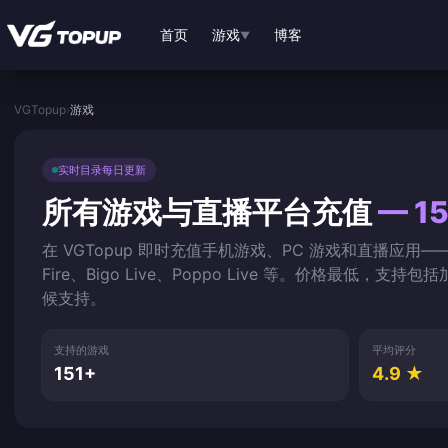
跳转至主要内容
首页
游戏
博客
▼
VGTopup
›
游戏
实时目录每日更新
所有游戏与直播平台充值
— 1
在 VGTopup 即时充值手机游戏、PC 游戏和直播应用—
Fire、Bigo Live、Poppo Live 等。价格最低，支
候支持。
支持的游戏
平均评分
151+
4.9 ★