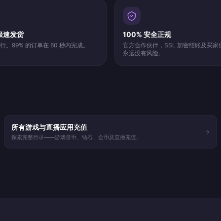
候极速发货
100% 安全正规
。99% 的订单在 60 秒内完成。
官方合作伙伴，SSL 加密结账及买
永远没有风险。
所有游戏与直播应用充值
→
探索完整目录——游戏货币、钻石、金币及直播充值。