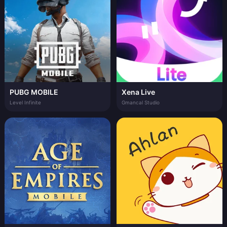
PUBG MOBILE
Xena Live
Level Infinite
Gmancal Studio