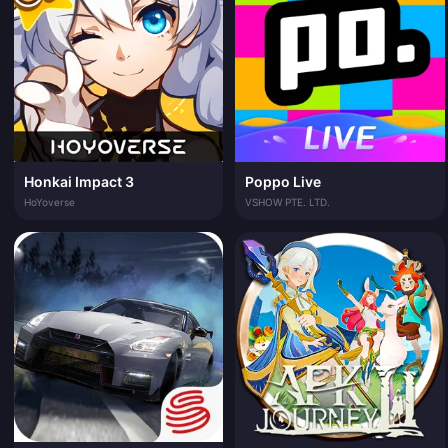
Honkai Impact 3
Poppo Live
HoYoverse
VSHOW PTE. LTD.