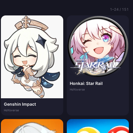
1–24 / 151
Honkai: Star Rail
HoYoverse
Genshin Impact
HoYoverse