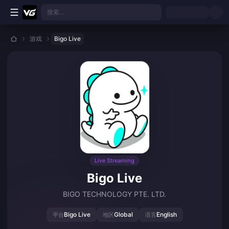
跳转至主要内容
搜索...
游戏
Bigo Live
Live Streaming
Bigo Live
BIGO TECHNOLOGY PTE. LTD.
Bigo Live
Global
English
平台
地区
语言