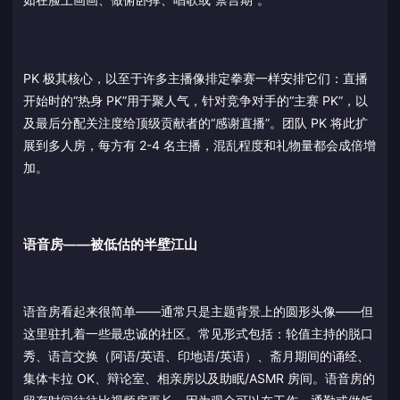
PK 极其核心，以至于许多主播像排定拳赛一样安排它们：直播
开始时的“热身 PK”用于聚人气，针对竞争对手的“主赛 PK”，以
及最后分配关注度给顶级贡献者的“感谢直播”。团队 PK 将此扩
展到多人房，每方有 2-4 名主播，混乱程度和礼物量都会成倍增
加。
语音房——被低估的半壁江山
语音房看起来很简单——通常只是主题背景上的圆形头像——但
这里驻扎着一些最忠诚的社区。常见形式包括：轮值主持的脱口
秀、语言交换（阿语/英语、印地语/英语）、斋月期间的诵经、
集体卡拉 OK、辩论室、相亲房以及助眠/ASMR 房间。语音房的