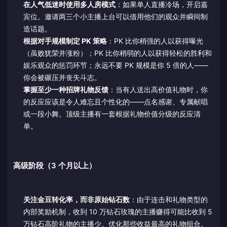
在人气低迷时使用多人房模式
：如果单人直播冷场，开启嘉
宾位。邀请两三个小主播上台可以借用他们的观众并瞬间制
造话题。
根据对手规模制定 PK 策略
：PK 比你稍强的人以获得曝光
（虽败犹荣并涨粉）；PK 比你稍弱的人以获得轻松的胜利和
娱乐观众的惩罚环节；永远不要 PK 规模是你 5 倍的人——
你会被碾压并丧失斗志。
掌握至少一种招牌礼物反馈
：当有人送出高价值礼物时，你
的反应应该是令人难忘且个性化的——点名感谢、专属献唱
或一段小舞。顶级主播有一套根据礼物价值分级的反应清
单。
高级阶段（3 个月以上）
关注金豆转化率，而非原始钻石数
：由于连击和礼物类型的
内部奖励机制，收到 10 万钻石玫瑰的主播赚得可能比收到 5
万钻石高阶礼物的主播少。优化那些收益最高的礼物组合。