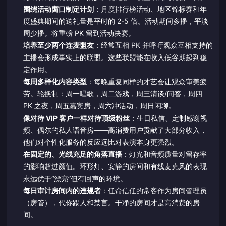
围绕活动窗口制定计划
：月度排行榜活动、地区锦标赛和年
度盛典期间的送礼量是平时的 2-5 倍。活动期间多播，平淡
周少播。将重磅 PK 留到活动决赛。
培养至少两个连麦盟友
：经常互相 PK 并呼吁观众互相支持的
主播会形成事实上的联盟。这些联盟能在收入低谷期起到稳
定作用。
每周多样化内容类型
：每晚重复同样的才艺会让观众审美疲
劳。轮换制：周一唱歌，周二游戏，周三清谈/问答，周四
PK 之夜，周五嘉宾房，周六冲活动，周日闲聊。
像对待 VIP 客户一样对待顶级粉丝
：生日私信、定制感谢视
频、偶尔的私人语音房——高消费用户贡献了大部分收入，
他们对个性化服务的反应远比对表演本身更强烈。
在固定的、光线充足的角落直播
：灯光和音频质量对留存率
的影响超过颜值。环形灯、安静的房间和有线麦克风的表现
永远优于“漂亮”但有回声的环境。
每日审计房间内的违规者
：任命信任的常客作为房间管理员
（房管），代你踢人和禁言。干净的房间才是高消费的房
间。