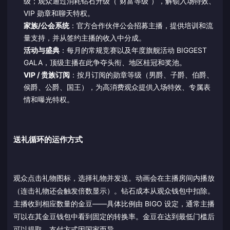
级；观众通过消耗钻石升级（“财富等级”），解锁入场特效、
VIP 勋章和聊天特权。
家族/公会系统
：官方合作伙伴公会招募主播，提供培训和流
量支持，并从签约主播的收入中分成。
活动与盛典
：每月的常规竞赛以及年度旗舰活动 BIGGEST
GALA，顶级主播在此争夺头衔、地区桂冠和奖池。
VIP / 贵族订阅
：按月订阅的勋章等级（男爵、子爵、伯爵、
侯爵、公爵、国王），为高消费观众提供入场特效、专属表
情和曝光特权。
送礼循环的运作方式
观众点击礼物图标，选择礼物并发送。动画会在主播房间内播放
（连击礼物还会触发倍数显示）。钻石成本从观众钱包中扣除。
主播收到相应数量的金豆——具体比例由 BIGO 设定，通常主播
可以在其金豆钱包中看到固定的转换率。金豆在达到最低门槛后
可以提取，支付方式因国家而异。