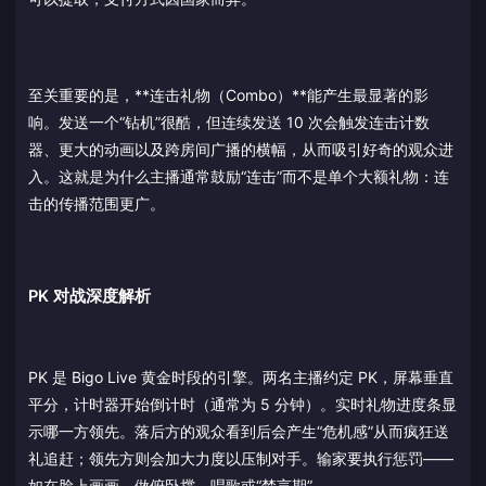
至关重要的是，**连击礼物（Combo）**能产生最显著的影
响。发送一个“钻机”很酷，但连续发送 10 次会触发连击计数
器、更大的动画以及跨房间广播的横幅，从而吸引好奇的观众进
入。这就是为什么主播通常鼓励“连击”而不是单个大额礼物：连
击的传播范围更广。
PK 对战深度解析
PK 是 Bigo Live 黄金时段的引擎。两名主播约定 PK，屏幕垂直
平分，计时器开始倒计时（通常为 5 分钟）。实时礼物进度条显
示哪一方领先。落后方的观众看到后会产生“危机感”从而疯狂送
礼追赶；领先方则会加大力度以压制对手。输家要执行惩罚——
如在脸上画画、做俯卧撑、唱歌或“禁言期”。