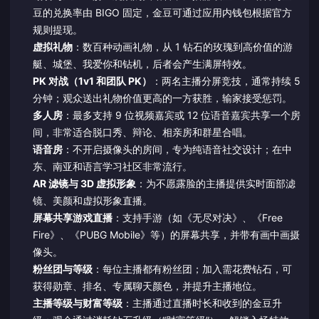
豆的兑换率由 BIGO 固定，金豆可通过应用内钱包根据官方
规则提现。
虚拟礼物
：数百种动画礼物，从 1 钻石的玫瑰到高价值的游
艇、城堡、我爱你和钻机，后者会产生满屏特效。
PK 对战（1v1 和团队 PK）
：两名主播分屏竞技，通常持续 5
分钟；观众送出礼物价值更高的一方获胜，输家接受惩罚。
多人房
：最多支持 9 位视频嘉宾或 12 位语音嘉宾共享一个房
间，非常适合脱口秀、辩论、相亲房和群星合唱。
语音房
：不开启摄像头的房间，专为纯语音社交设计；在中
东、南亚和语言学习社区非常流行。
AR 滤镜与 3D 虚拟形象
：为不愿露脸的主播提供实时面部滤
镜、美颜和虚拟形象直播。
屏幕共享游戏直播
：支持手游（如《无尽对决》、《Free
Fire》、《PUBG Mobile》等）的屏幕共享，并带有画中画摄
像头。
粉丝团与等级
：每位主播都有粉丝团；加入需花费钻石，可
获得勋章、排名、专属聊天颜色，并提升主播地位。
主播等级与财富等级
：主播通过直播时长和收到的金豆升