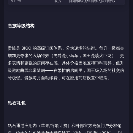
VIP 卡
双方
随活动或促销捆绑的限时特权
贵族等级结构
贵族是 BIGO 的高级订阅体系，分为递增的头衔。每升一级都会
增加更夸张的入场特效（男爵是小马车，国王是喷火巨龙）、更
多表情和更强的房间存在感。具体价格因地区和币种而异，但升
级激励曲线非常陡峭——在繁忙的房间里，国王级入场的社交信
号极强。贵族每月自动续费，可在应用商店设置中取消。
钻石礼包
钻石通过应用内（苹果/谷歌计费）和外部官方充值门户分档销
售。较大的礼包通常包含赠送钻石（例如 +5% 到 +20%），以