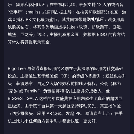
乐、舞蹈和休闲聊天；在中东和北非，最多支持 12 人的纯语音
“议事厅”（majlis）式房间占据主导；在拉美和欧洲部分地区，游
戏直播和 PK 文化最为盛行。其共同纽带是
送礼循环
：观众用真
钱购买钻石，将其作为动画虚拟礼物（玫瑰、超级跑车、游艇、
城堡、巨龙等）送出，主播则积累金豆，并根据 BIGO 的官方结
算计划将其提取为现金。
Bigo Live 与普通直播应用的区别在于其深厚的应用内社交基础
设施。主播通过基于经验值（XP）的等级体系晋升；粉丝也会升
级，获得勋章、自定义入场特效和前排聊天特权。公会（称为
“家族”或“Family”）负责招募和培训主播并分成收入。像
BIGGEST GALA 这样的年度盛典在应用内催生了真正的超级巨
星经济。由于该平台从第一天起就坚持移动优先，其直播体验
（切换摄像头、应用 AR 滤镜、发起 PK、邀请嘉宾上台）在手
机上比几乎任何西方竞争对手都更快速、更友好。