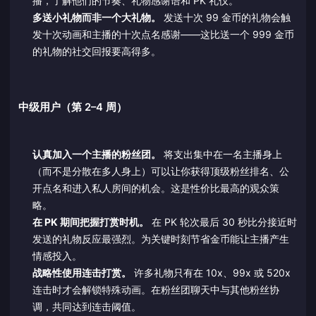
播，了解他们的节奏、礼物感谢语和 PK 礼仪。
多送小礼物而非一个大礼物。
发送十次 99 金币的礼物会触
发十次动画和主播的十次点名感谢——这比送一个 999 金币
的礼物的社交回报要高得多。
中级用户（第 2–4 周）
认真加入一个主播的粉丝团。
将支出集中在一名主播身上
（而不是分散在多人身上）可以让你获得顶级粉丝排名、公
开点名和进入私人房间的机会。这是性价比最高的观众策
略。
在 PK 期间把握打赏时机。
在 PK 轮次最后 30 秒比分接近时
发送的礼物反应最强烈。为关键时刻节省金币能让主播产生
情感投入。
战略性使用连击打赏。
许多礼物只有在 10x、99x 或 520x
连击时才会解锁特殊动画。在粉丝团聊天中与其他粉丝协
调，共同达到连击阈值。