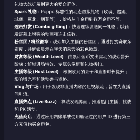
礼物大战扩展到更大的受众群体。
Spark 礼物
：Poppo 标志性的动态虚拟礼物（玫瑰、超跑、
城堡、巨龙、烟花等），价格从 1 金币到数万金币不等。
连击打赏 (Combo gifting)
：快速连续发送同一礼物，以触
发屏幕上增强的动画和连击倍数。
粉丝团 / 粉丝徽章
：观众加入主播的粉丝团，通过打赏赚取亲
密度，并解锁显示在聊天消息旁的彩色徽章。
财富等级 (Wealth Level)
：由累计金币支出驱动的观众晋升
阶梯；解锁进场特效、专属头像框和礼物折扣。
主播等级 (Host Level)
：根据收到的豆子和直播时长提升；
影响曝光率和活动参与资格。
Vlog 与广场
：用于发现非直播内容的短视频流，旨在为直播
间引流。
直播热点 (Live Buzz)
：算法发现界面，推送热门主播、挑战
和 PK 活动。
充值商店
：通过应用内账单或使用验证过的用户 ID 进行第三
方充值购买金币包。