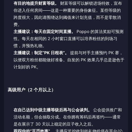
有目的地提升财富等级。
财富等级可以解锁进场特效，宣布
你进入任何房间——这是一种重要的身份象征。某些等级的
跨度很大，因此请围绕达到阈值来计划充值，而不是零散消
费。
主播建议：每天在固定时间直播。
Poppo 的算法奖励可预测
性。每天在相同的 2 小时窗口直播可以培养粉丝的到场习
惯，并预热礼物。
主播建议：制定“PK 日程表”。
提前与对手主播预约 PK 赛，
以便双方粉丝都能做好准备。自发的 PK 效果几乎总是逊色于
计划好的 PK。
高级用户（2 个月以上）
在自己达到中级主播等级后再与公会谈判。
公会提供推广和
活动名额，但会抽取分成。在你拥有筹码后再签约——通常
是在展示了 30 天以上稳定的豆子收入之后。
跟踪你的“豆币效率”。
主播应监控收到的礼物价值在平台/公