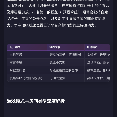
金币支付），观众可以获得徽章、在主播粉丝排行榜上的位置以
及亲密度加成。排名第一的粉丝（“顶级粉丝”）通常会获得自定
义称号、主播的公开点名，以及对主播直播决策的非正式影响
力。争夺顶级粉丝位置是该平台高额消费的主要驱动力。
晋升路径
驱动因素
可见特权
主播等级
赚取的豆子 + 直播时长
头像框、进场特效、
财富等级
总金币支出
进场动画、徽章
粉丝团排名
给该主播赠送的金币
徽章颜色、排行榜
贵族/VIP（视情况提供）
订阅式消费
高级头像框、房间特
游戏模式与房间类型深度解析