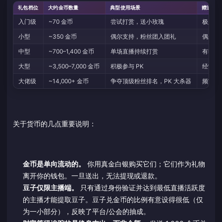
礼包档位
大约金币数量
典型使用场景
赠送金
入门级
~70 金币
尝试打赏，送小玫瑰
极少
小型
~350 金币
偶尔支持，粉丝团入团礼
偶尔
中型
~700–1,400 金币
单场直播持续打赏
有时
大型
~3,500–7,000 金币
积极参与 PK
经常，
大佬级
~14,000+ 金币
争夺顶级粉丝排名，PK 大杀器
频繁的
关于货币的几点重要说明：
金币是单向流动的。
你用真金白银购买它们；它们作为礼物
离开你的钱包。一旦送出，无法提现或退款。
豆子仅限主播端。
只有通过身份验证并达到最低直播活跃度
的主播才能提取豆子。豆子兑金币的比例有意设得很低（仅
为一小部分），反映了平台/公会的抽成。