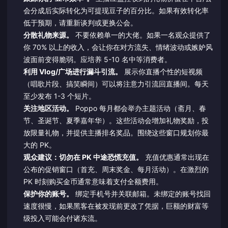
会分成后实际转化为可提现豆子的百分比。如果有效转化率
低于预期，请重新谈判或更换公会。
分散礼物来源。
不要依赖单一的大佬。如果一名观众提供了
你 70% 以上的收入，会让你在对方流失、情绪波动或嫉妒风
波面前变得脆弱。应培养 5-10 名中等消费者。
利用 Vlog/广场进行漏斗引流。
展示你直播个性的短视频
（唱歌片段、搞笑瞬间）可以将注意力引流回直播间。每天
至少发布 1-3 个短片。
关注地区活动。
Poppo 每月都会举办主题活动（斋月、春
节、圣诞节、夏季嘉年华）。这些活动会增加礼物奖励，投
放限量礼物，并提供主播排名奖品。围绕这些窗口规划你最
大的 PK。
观众建议：切勿在 PK 中途恐慌充值。
充值优惠通常出现在
公布的促销窗口（首充、周末奖金、每月活动）。在激烈的
PK 时刻购买金币通常意味着支付全额费用。
保护你的账号。
绑定手机号并关联邮箱。未绑定的账号找回
速度很慢，如果黑客在被发现前更改了凭据，巨额的财富等
级投入可能会付诸东流。