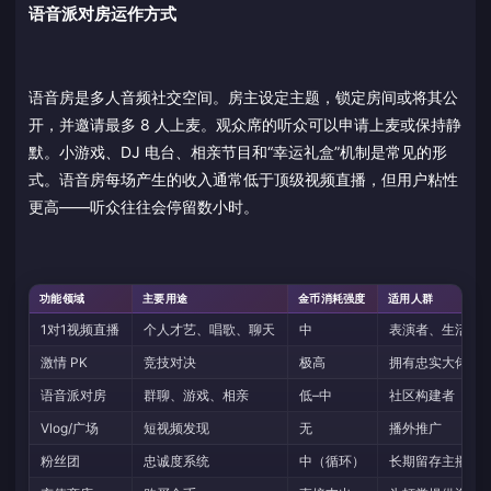
语音派对房运作方式
语音房是多人音频社交空间。房主设定主题，锁定房间或将其公
开，并邀请最多 8 人上麦。观众席的听众可以申请上麦或保持静
默。小游戏、DJ 电台、相亲节目和“幸运礼盒”机制是常见的形
式。语音房每场产生的收入通常低于顶级视频直播，但用户粘性
更高——听众往往会停留数小时。
功能领域
主要用途
金币消耗强度
适用人群
1对1视频直播
个人才艺、唱歌、聊天
中
表演者、生活主
激情 PK
竞技对决
极高
拥有忠实大佬的
语音派对房
群聊、游戏、相亲
低–中
社区构建者
Vlog/广场
短视频发现
无
播外推广
粉丝团
忠诚度系统
中（循环）
长期留存主播