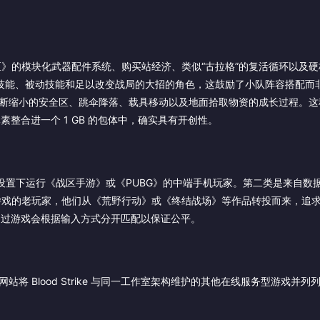
》的模块化武器配件系统、购买站经济、类似“古拉格”的复活循环以及硬
拥有主动技能、被动技能和足以改变战局的大招的角色，这鼓励了小队阵容搭配
不断缩小的安全区、跳伞降落、载具移动以及地面拾取物资的成长过程。这
些元素整合进一个 1 GB 的包体中，确实具有开创性。
受设置下运行《战区手游》或《PUBG》的中端手机玩家。第二类是来自数
游戏的老玩家，他们从《荒野行动》或《终结战场》等作品转投而来，追
不过游戏会根据输入方式分开匹配以保证公平。
将 Blood Strike 与同一工作室架构维护的其他在线服务型游戏并列