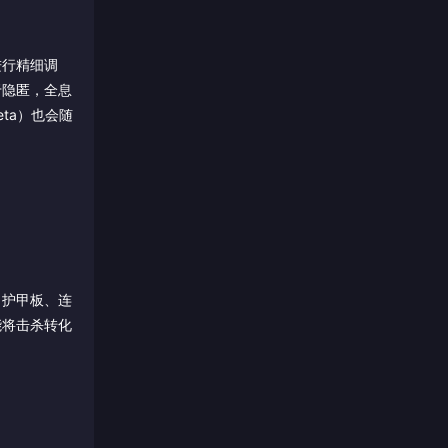
进行精细调
于隐匿，全息
ta）也会随
、护甲板、连
能将击杀转化