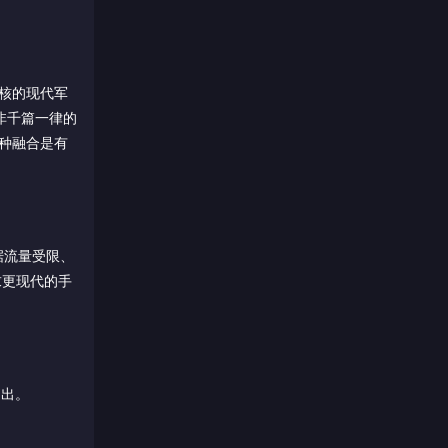
核的现代军
而非千篇一律的
种融合是有
据流量受限、
求更现代的手
列出。