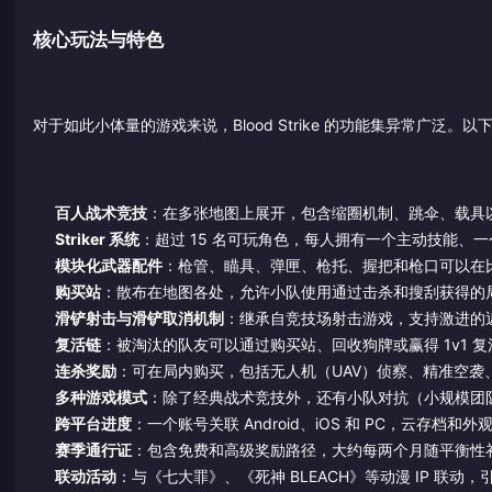
核心玩法与特色
对于如此小体量的游戏来说，Blood Strike 的功能集异常广泛
百人战术竞技
：在多张地图上展开，包含缩圈机制、跳伞、载具
Striker 系统
：超过 15 名可玩角色，每人拥有一个主动技能、
模块化武器配件
：枪管、瞄具、弹匣、枪托、握把和枪口可以在
购买站
：散布在地图各处，允许小队使用通过击杀和搜刮获得的
滑铲射击与滑铲取消机制
：继承自竞技场射击游戏，支持激进的
复活链
：被淘汰的队友可以通过购买站、回收狗牌或赢得 1v1 
连杀奖励
：可在局内购买，包括无人机（UAV）侦察、精准空袭
多种游戏模式
：除了经典战术竞技外，还有小队对抗（小规模团
跨平台进度
：一个账号关联 Android、iOS 和 PC，云存档和
赛季通行证
：包含免费和高级奖励路径，大约每两个月随平衡性
联动活动
：与《七大罪》、《死神 BLEACH》等动漫 IP 联动，引