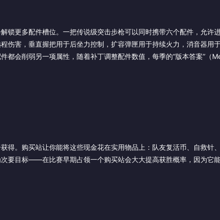
会解锁更多配件槽位。一把传说级突击步枪可以同时携带六个配件，允许
远程伤害，垂直握把用于后坐力控制，扩容弹匣用于持续火力，消音器用
都会削弱另一项属性，随着补丁调整配件数值，每季的“版本答案”（Me
子获得。购买站让你能将这些现金花在实用物品上：队友复活币、自救针
为次要目标——在比赛早期占领一个购买站会大大提高获胜概率，因为它