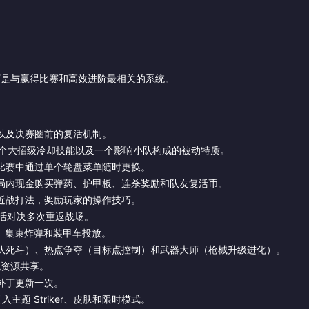
。以下是与赢得比赛和高效进阶最相关的系统。
以及决赛圈前的复活机制。
一个大招级冷却技能以及一个影响小队构成的被动特质。
比赛中通过单个轮盘菜单随时更换。
局内现金购买弹药、护甲板、连杀奖励和队友复活币。
近战打法，奖励玩家的操作技巧。
复活对决多次重返战场。
、集束炸弹和装甲车投放。
队死斗）、热点争夺（目标点控制）和武器大师（枪械升级进化）。
外观资源共享。
补丁更新一次。
入主题 Striker、皮肤和限时模式。