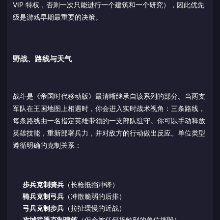
VIP 特权，否则一次只能进行一个建筑和一个研究），因此优先
级是游戏早期最重要的决策。
野战、路线与天气
战斗是《帝国时代移动版》最清晰继承自该系列的部分。当两支
军队在王国地图上相遇时，你会进入实时战术视角：三条路线，
每条路线由一名指定英雄带领的一支部队驻守。你可以手动释放
英雄技能，重新部署兵力，并对敌方的行动做出反应。单位类型
遵循明确的克制关系：
步兵克制骑兵
（长枪抵挡冲锋）
骑兵克制弓兵
（冲散脆弱的后排）
弓兵克制步兵
（拉扯缓慢的近战）
攻城武器克制建筑
（但会被任何接触到的单位摧毁）