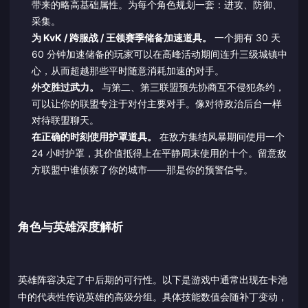
带来的略高基础属性。为每个角色规划一套：进攻、防御、
采集。
为 KvK / 跨服战 / 王领赛季储备加速道具。
一个拥有 30 天
60 分钟加速储备的玩家可以在高峰活动期间连升三级城镇中
心，从而超越那些平时随意消耗加速的对手。
外交胜过武力。
与第二、第三联盟预先协商互不侵犯条约，
可以让你的联盟专注于对付主要对手。像对待政治后台一样
对待联盟聊天。
在正确的时刻使用护罩道具。
在敌方集结风暴期间使用一个
24 小时护罩，其价值抵得上在平静周末使用的十个。留意敌
方联盟中谁侦察了你的城市——那是你的预警信号。
角色与英雄深度解析
英雄阵容决定了中后期的可行性。以下是游戏中通常出现在卡池
中的代表性传说英雄的高级分组。具体技能数值会随补丁变动，