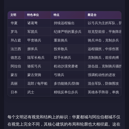
文明
特色单位
特点
最适合
华夏
诸葛弩
持续远程输出
以弓兵为主的军队，防御
罗马
军团兵
纪律严明的重步兵
坦克型前排，平衡阵容
拜占庭
甲胄骑兵
重装骑兵
骑兵冲击，克制步兵
法兰西
掷斧兵
投斧散兵
远程骚扰，中排伤害
德意志
陆军长枪兵
双手长柄兵
克制骑兵，前排肉搏
阿拉伯
骆驼弓兵
机动沙漠突袭者
游击战，克制骑兵骚扰
蒙古
蒙古突骑
弓骑兵
强调机动性的进攻
高丽
花郎 / 龟甲船
多功能骑兵/防御
混合军队，防御围攻
日本
武士
精锐反单位步兵
英雄杀手阵容，单挑
每个文明还有视觉和结构上的标识：华夏都城与阿拉伯都城不仅
在视觉上完全不同，其核心建筑的布局和轮廓也大相径庭。这在