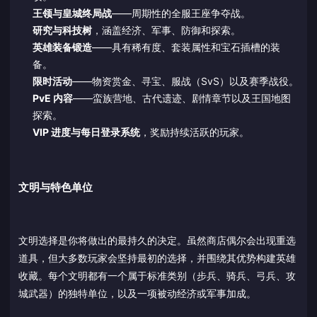
王领与皇城终局战
——周期性的全服王座争夺战。
研究与科技树
，涵盖经济、军事、防御和探索。
英雄装备锻造
——具有稀有度、套装属性和宝石插槽的装
备。
限时活动
——物资赏金、寻宝、服战（SvS）以及赛季战役。
PvE 内容
——蛮族营地、古代遗迹、剧情章节以及王国地图
探索。
VIP 进度与每日登录系统
，奖励持续活跃的玩家。
文明与特色单位
文明选择是你将做出的最持久的决定。虽然商店偶尔会出现重选
道具，但大多数玩家会坚持最初的选择，并围绕其优势构建英雄
收藏。每个文明都有一个属于标准类别（步兵、骑兵、弓兵、攻
城武器）的独特单位，以及一项被动经济或军事加成。