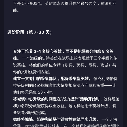
不是买小资源包。英雄能永久提升你的账号强度，资源则不
能。
进阶阶段（第 7-30 天）
专注于培养 3-4 名核心英雄，而不是把经验分散给 8 名英
雄。
一个满级的史诗英雄在战场上的表现优于三个半级的传
说英雄。将他们的单位专精（步兵、骑兵、弓兵、攻城）与
你的文明优势相匹配。
建立一支专门的采集部队，配备采集型英雄。
像克利奥帕特
拉等级别的经济指挥官能大幅增加资源点产量和负重——让
他们每天采集 23 小时。
将城镇中心升级的时间定在“战力提升”活动开始时
，这样经验
和排名积分就能获得双重收益。这同样适用于英雄升级、装
备锻造和研究完成。
始终将城墙、陷阱和箭塔与进攻性建筑同步升级。
一个无法
承受一次“清零”尝试的城市，在一个糟糕的夜晚损失的资源比