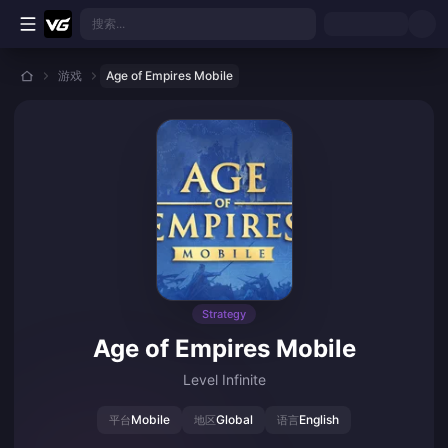
跳转至主要内容
搜索...
游戏
Age of Empires Mobile
Strategy
Age of Empires Mobile
Level Infinite
Mobile
Global
English
平台
地区
语言