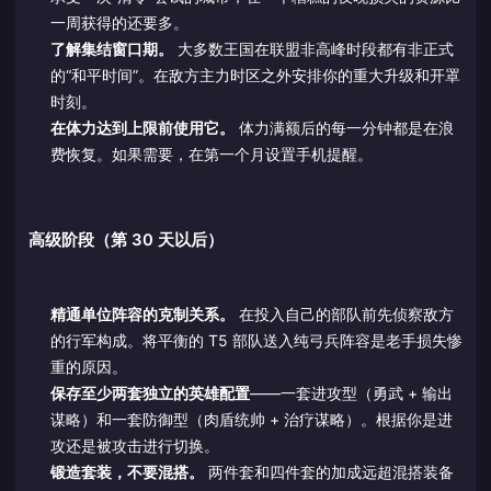
一周获得的还要多。
了解集结窗口期。
大多数王国在联盟非高峰时段都有非正式
的“和平时间”。在敌方主力时区之外安排你的重大升级和开罩
时刻。
在体力达到上限前使用它。
体力满额后的每一分钟都是在浪
费恢复。如果需要，在第一个月设置手机提醒。
高级阶段（第 30 天以后）
精通单位阵容的克制关系。
在投入自己的部队前先侦察敌方
的行军构成。将平衡的 T5 部队送入纯弓兵阵容是老手损失惨
重的原因。
保存至少两套独立的英雄配置
——一套进攻型（勇武 + 输出
谋略）和一套防御型（肉盾统帅 + 治疗谋略）。根据你是进
攻还是被攻击进行切换。
锻造套装，不要混搭。
两件套和四件套的加成远超混搭装备