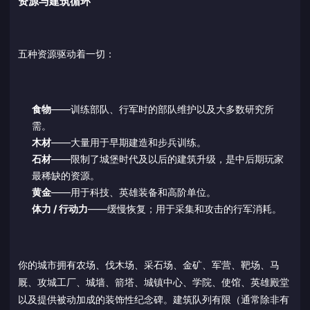
资源与建筑循环
五种资源驱动着一切：
食物
——训练部队、行军时的部队维护以及大多数研究所
需。
木材
——大量用于早期建造和步兵训练。
石材
——限制了城堡时代及以后的建筑升级，是中后期玩家
最稀缺的资源。
黄金
——用于科技、英雄装备和高阶单位。
体力 / 行动力
——缓慢恢复；用于采集和攻击的行军消耗。
你的城市拥有农场、伐木场、采石场、金矿、军营、靶场、马
厩、攻城工厂、城墙、箭塔、城镇中心、学院、使馆、英雄殿堂
以及提供被动加成的装饰性纪念碑。建筑队列有限（通常除非有