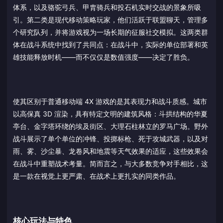
体系，以及骆驼弓兵、甲胄骑兵和投石机实时交战的景象所吸
引。第二类是现代移动策略玩家，他们活跃于联盟聊天，管理多
个研究队列，并将游戏视为一场长期的征服社交模拟。这两类群
体在战斗系统中找到了共同点：在战斗中，实际的单位部署和英
雄技能释放时机——而不仅仅是数值强度——决定了胜负。
使其区别于普通移动端 4X 游戏的是其表现力和战斗质感。城市
以高保真 3D 渲染，具有特定文明的建筑风格：斗拱结构的华夏
亭台、金字塔环绕的埃及街区、大理石柱林立的罗马广场。野外
战斗展示了单个单位的冲锋、投掷标枪、死于攻城武器，以及对
雨、雾、沙尘暴、龙卷风和地震等天气效果的适应，这些效果会
在战斗中重塑战术考量。简而言之，与大多数竞争对手相比，这
是一款在视觉上更严肃、在战术上更扎实的同类作品。
核心玩法与特色