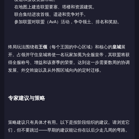
在地图上建造联盟要塞、塔楼和资源建筑。
联合集结进攻首领、遗迹和竞争对手。
参加联盟对联盟（AvA）活动，争夺领土、排名和奖励。
终局玩法围绕着
王领
（每个王国的中心区域）和核心的
皇城
展
开。占领并守住皇城将使一名玩家加冕为全服皇帝，其联盟将获
得全服称号、增益和该赛季的荣誉。达到这一步需要数周的协调
发展、外交斡旋以及从外围区域向内的定时迁移。
专家建议与策略
策略建议只有具体才有用。以下是按阶段组织的建议。请浏览它
们，但不要跳过——早期的建议能让你在以后少走几周的弯路。