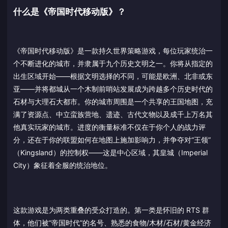
什么是《帝国时代移动版》？
《帝国时代移动版》是一款持久世界策略游戏，每位玩家统治一
个不断进化的城市，并隶属于九个历史文明之一。你将从指定的
出生区域开始——根据文明选择的不同，可能是欧洲、北非或东
亚——并将都城从一个木制前哨站发展成为跨越多个历史时代的
石材与大理石大都市。你的城市周围是一个共享的王国地图，充
满了资源点、中立蛮族营地、遗迹、古代文物以及成千上万名其
他真实玩家的城市。进度的衡量标准不仅在于你个人的战力评
分，还在于你的联盟如何在地图上施加影响力，并争夺对“王领”
（Kingsland）的控制权——这是中心区域，其皇城（Imperial
City）象征着全服的统治地位。
这款游戏是为两类重叠的受众打造的。第一类是怀旧的 RTS 群
体，他们被“帝国时代”的名号、熟悉的食物/木材/石材/黄金经济