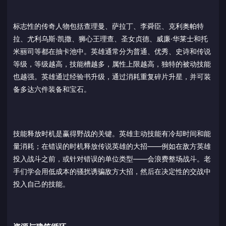
标志性的传奇人物包括查理曼、萨拉丁、李舜臣、克利奥帕特
拉、尤利乌斯·凯撒、狮心王理查、圣女贞德、威廉·华莱士和托
米丽司等都在抽卡池中。英雄通常分为普通、优秀、史诗和传说
等级，等级越高，技能槽越多，属性上限越高，独特的被动技能
也越强。英雄通过经验书升级，通过消耗重复碎片升星，并可装
备多达六件装备和宝石。
技能释放时机是赢得野战的关键。英雄主动技能有冷却时间和能
量消耗；在错误的时机释放传说英雄的大招——例如在敌方英雄
投入战斗之前，或针对错误的单位类型——会浪费整场战斗。老
手们学会用低成本的骚扰诱骗敌方大招，然后在决定性的交战中
投入自己的技能。