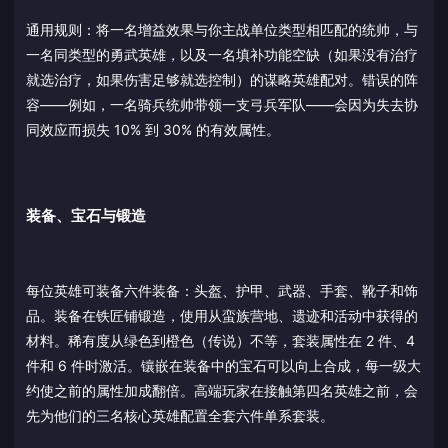
通用规则：将一名增益效果与你主战单位类型相匹配的统帅，与
一名同类型的勇武英雄，以及一名填补功能空缺（如果没有治疗
就选治疗，如果伤害足够就选控制）的谋略英雄配对。错误的阵
容——例如，一名骑兵统帅带领一支弓兵军队——会因为失去协
同效应而损失 10% 到 30% 的有效属性。
装备、宝石与锻造
每位英雄可装备六件装备：头盔、护甲、武器、手套、靴子和饰
品。装备在铁匠铺锻造，使用从蛮族营地、遗迹和活动中获得的
材料。稀有度从绿色到橙色（传说）不等，套装属性在 2 件、4
件和 6 件时激活。镶嵌在装备中的宝石可以向上合成，每一级大
约使之前的属性加成翻倍。高端玩家在接触第四名英雄之前，会
先为他们的三名核心英雄配置全套六件单系套装。