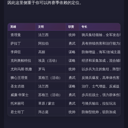
因此这里侧重于你可以跨赛季依赖的定位。
英雄
文明
职责
专长
查理曼
法兰西
统帅
骑兵集结领袖，全军攻击增益
萨拉丁
阿拉伯
勇武
具有持续伤害和治疗能力的骑
李舜臣
高丽
谋略
防御增益，海军/攻城主题的控
克利奥帕特拉
埃及（活动）
谋略
经济和采集加成，混合辅助
尤利乌斯·凯撒
罗马
统帅
以步兵为主的集结，阵型增益
狮心王理查
英格兰（活动）
勇武
反骑兵爆发，高单体伤害
圣女贞德
法兰西
谋略
治疗、士气增益、反减益
威廉·华莱士
苏格兰（活动）
勇武
步兵狂战士，强力群体伤害
托米丽司
草原 / 蒙古
勇武
弓骑兵输出，拉扯玩法
君士坦丁
拜占庭
统帅
防御型统帅，驻防加成