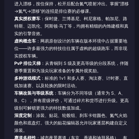
进入漂移，按住保持，松开后配合氮气喷射冲出。掌握“漂移
→氮气→漂移”的连招是排位赛的必修课。
真实授权赛车
：保时捷、兰博基尼、柯尼塞格、帕加尼、路
特斯、迈凯伦、阿斯顿·马丁等，均拥有精细的内饰建模和真
实的引擎音效。
虚构概念车
：网易原创设计的车辆在版本环境中占据重要地
位——许多最强力的特技往往属于虚构的超级跑车，而非现
实授权车辆。
PvP 排位天梯
：从青铜到 S 级及更高等级的分段系统，伴随
赛季重置和为顶尖玩家准备的专属外观奖励。
多种游戏模式
：标准的 1v1 和多人赛、淘汰赛、计时赛、直
线加速赛、以及轮换的限时活动。
车辆改装与等级系统
：车辆分为不同等级（通常为 S、A、
B、C），并有星级评价，可通过碎片和货币进行升级。更高
级别可解锁更强力的特技数值加成。
深度定制
：涂装、贴花、轮毂组、刹车卡钳颜色、氮气火焰
颜色和底盘灯。强大的贴花编辑器允许玩家逐层构建自定义
涂装。
赛道多样性
：城市夜景赛道（东京、香港和迪拜风格）、有