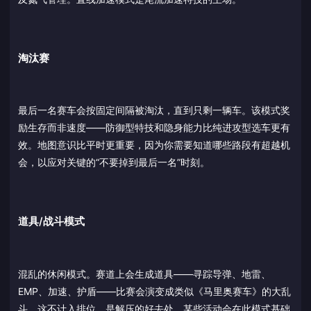
淘汰赛
最后一名赛车会按固定间隔被淘汰，直到只剩一辆车。该模式奖
励生存而非速度——防御型特技和隐身能力比纯进攻型选车更有
效。地图意识比平时更重要，因为你需要知道哪些路段有超越机
会，以应对关键的“不要掉到最后一名”时刻。
道具/战斗模式
混乱的休闲模式。赛道上会生成道具——寻踪导弹、地雷、
EMP、加速、护盾——比赛会演变成类似《马里奥赛车》的大乱
斗。这不计入排位，是解压的好去处。某些活动会在此模式基础