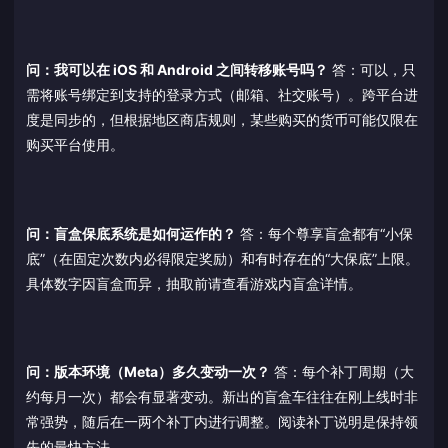
问：我可以在 iOS 和 Android 之间转移账号吗？
答：可以，只
需将账号绑定到支持的登录方式（邮箱、社交账号）。跨平台进
度是同步的，但根据地区商店规则，某些购买的货币可能仅限在
购买平台使用。
问：盲盒保底系统是如何运作的？
答：每个尊享盲盒都有“小保
底”（在固定次数内必得限定奖励）和有时存在的“大保底”上限。
具体数字因盲盒而异，抽取前请查看游戏内盲盒详情。
问：版本环境（Meta）多久变动一次？
答：每个补丁周期（大
约每月一次）都会有显著变动。新出的盲盒车往往在刚上线时非
常强势，随后在一两个补丁内进行调整。阅读补丁说明是保持领
先的最快方法。