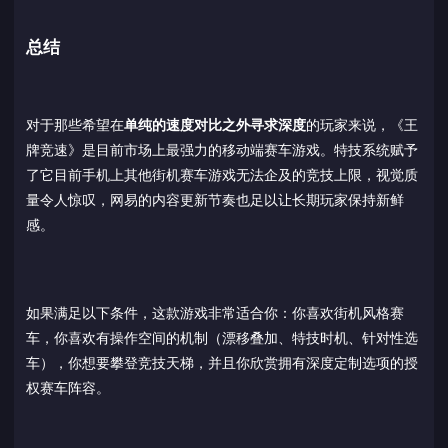
总结
对于那些希望在
单纯的速度对比之外寻求深度
的玩家来说，《王
牌竞速》是目前市场上最强力的移动端赛车游戏。特技系统赋予
了它目前手机上其他街机赛车游戏无法企及的竞技上限，视觉质
量令人惊叹，网易的内容更新节奏也足以让长期玩家保持新鲜
感。
如果满足以下条件，这款游戏非常适合你：你喜欢街机风格赛
车，你喜欢有操作空间的机制（漂移叠加、特技时机、针对性选
车），你想要攀登竞技天梯，并且你欣赏拥有深度定制选项的授
权赛车阵容。