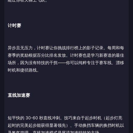
计时赛
异步且无压力，计时赛让你挑战排行榜上的影子记录。每周和每
赛季的奖励根据百分比排名发放。计时赛也是学习新赛道的最佳
场所，因为没有特技的干扰——你可以纯粹专注于赛车线、漂移
时机和捷径路线。
直线加速赛
短平快的 30-60 秒直线冲刺。技巧来自于起步时机（起步灯亮
起时的完美起步能获得显著领先）、手动换挡车辆的换挡时机以
及氮气管理。直线加速模式是尾流加速特技的主场。