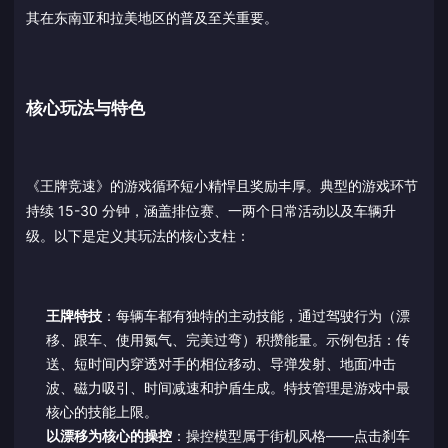
其在东南亚和拉美地区的普及至关重要。
核心玩法与特色
《王牌竞速》的游戏循环短小精悍且奖励丰厚。典型的游戏环节
持续 15-30 分钟，涵盖排位赛、一两个日常活动以及车辆升
级。以下是定义其玩法的核心支柱：
王牌特技
：每辆车都有独特的主动技能，通过驾驶行为（漂
移、跟车、使用氮气、完美过弯）积攒能量。示例包括：传
送、短时间内穿透对手的相位移动、导弹发射、地面冲击
波、磁力吸引、时间减速和护盾生成。特技管理是游戏中最
核心的技能上限。
以漂移为核心的操控
：操控模型属于街机风格——点击刹车