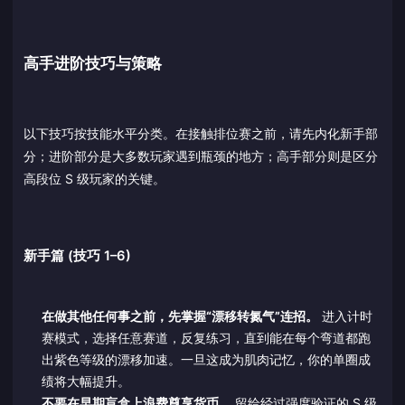
高手进阶技巧与策略
以下技巧按技能水平分类。在接触排位赛之前，请先内化新手部
分；进阶部分是大多数玩家遇到瓶颈的地方；高手部分则是区分
高段位 S 级玩家的关键。
新手篇 (技巧 1–6)
在做其他任何事之前，先掌握“漂移转氮气”连招。
进入计时
赛模式，选择任意赛道，反复练习，直到能在每个弯道都跑
出紫色等级的漂移加速。一旦这成为肌肉记忆，你的单圈成
绩将大幅提升。
不要在早期盲盒上浪费尊享货币。
留给经过强度验证的 S 级