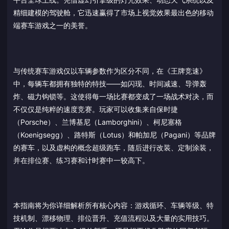
精细建模的驾驶舱，它迅速赢得了市场上视觉效果最出色的移动
端赛车游戏之一的美誉。
与传统赛车游戏仅以车辆参数作为区分不同，在《王牌竞速》
中，每辆车都拥有独特的特技——如闪现、时间减速、导弹轰
炸、磁力钩锁等。这使得每一场比赛都变成了一场战术对决，而
不仅仅是纯粹的速度竞赛。玩家可以收集来自保时捷
（Porsche）、兰博基尼（Lamborghini）、柯尼塞格
（Koenigsegg）、路特斯（Lotus）和帕加尼（Pagani）等品牌
的赛车，以及虚构的概念超级跑车，随后进行改装、定制涂装，
并在排位赛、练习赛和计时赛中一较高下。
本指南将为你详细解析所有核心内容：游戏循环、车辆等级、特
技机制、漂移物理、排位晋升、充值流程以及大量的实用技巧。