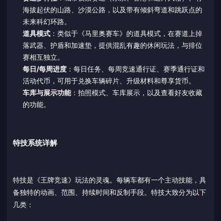
海拔起伏的山路、沙漠公路，以及带有倾斜弯道和跳跃点的
未来科幻环路。
道具模式
：类似于《马里奥赛车》的道具模式，在赛道上掉
落武器、护盾和加速垫，提供混乱有趣的休闲玩法，与排位
赛相互独立。
每日/每周进度
：每日任务、每周竞速通行证、赛季通行证和
活动代币，可用于兑换车辆碎片、升级材料和尊享货币。
车库与展示功能
：拍照模式、车库展示，以及查看好友收藏
的功能。
特技系统详解
特技是《王牌竞速》玩法的灵魂。每辆车都有一个主动技能，具
备独特的动画、范围、持续时间和反制手段。特技大致分为以下
几类：