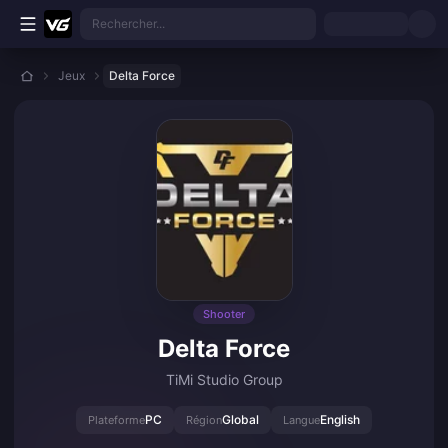
Aller au contenu principal
Rechercher...
Jeux
Delta Force
Shooter
Delta Force
TiMi Studio Group
PC
Global
English
Plateforme
Région
Langue