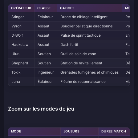
OPÉRATEUR
CLASSE
GADGET
MEILLE
Stinger
Éclaireur
Drone de ciblage intelligent
Reconn
Vyron
Assaut
Bouclier balistique directionnel
Pousser
D-Wolf
Assaut
Pulse de sprint tactique
Entrée
Hackclaw
Assaut
Dash furtif
Flancs 
Uluru
Soutien
Outil de soin de zone
Tenir l
Shepherd
Soutien
Station de ravitaillement
Défens
Toxik
Ingénieur
Grenades fumigènes et chimiques
Déni d
Luna
Éclaireur
Flèche de reconnaissance
Marqua
Zoom sur les modes de jeu
MODE
JOUEURS
DURÉE MATCH