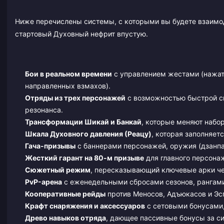
Ниже перечислены системы, с которыми вы будете взаимод
стартовый Духовный нефрит впустую.
Бои в реальном времени
с управлением жестами (нажати
направленных взмахов).
Отряды из трех персонажей
с возможностью быстрой см
резонанса.
Трансформации Шикай и Банкай
, которые меняют набо
Шкала Духовного давления (Реацу)
, которая заполняет
Гача-призывы
с баннерами персонажей, оружия (дзанпа
Жесткий гарант на 80-м призыве
для главного персона
Сюжетный режим
, пересказывающий ключевые арки че
PvP-арена
с еженедельными сбросами сезонов, рангам
Кооперативные рейды
против Меносов, Адъюкасов и Эс
Крафт снаряжения и аксессуаров
с сетовыми бонусами,
Древо навыков отряда
, дающее пассивные бонусы за с