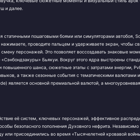
озвучка, ключевые сюжетные моменты и визуальный стиль арок
ш и далее.
ся статичными пошаговыми боями или симуляторами автобоя, So
ы нажимаете, проводите пальцем и удерживаете экран, чтобы с
ь смену персонажей. Это позволяет воссоздавать знаковые мом
е «Сэнбондзакуры» Бьякуи. Вокруг этого ядра выстроены стан
и повышенного шанса, сюжетные этапы с затратами энергии, Pv
авыков, а также сезонные события с тематическими валютами и
ade) является основной премиальной валютой, а многоуровнева
йствие её систем, ключевых персонажей, эффективное распред
особы безопасного пополнения Духовного нефрита. Независимо о
оду или присоединились во время «Тысячелетней кровавой войн