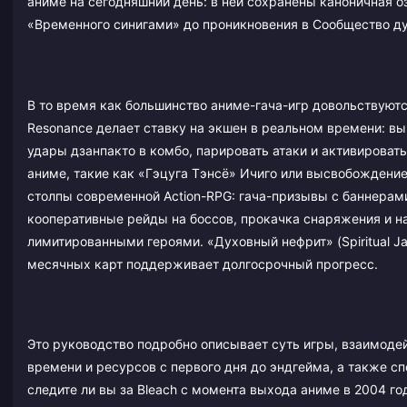
аниме на сегодняшний день: в ней сохранены каноничная 
«Временного синигами» до проникновения в Сообщество ду
В то время как большинство аниме-гача-игр довольствуют
Resonance делает ставку на экшен в реальном времени: в
удары дзанпакто в комбо, парировать атаки и активироват
аниме, такие как «Гэцуга Тэнсё» Ичиго или высвобождени
столпы современной Action-RPG: гача-призывы с баннерам
кооперативные рейды на боссов, прокачка снаряжения и н
лимитированными героями. «Духовный нефрит» (Spiritual J
месячных карт поддерживает долгосрочный прогресс.
Это руководство подробно описывает суть игры, взаимоде
времени и ресурсов с первого дня до эндгейма, а также сп
следите ли вы за Bleach с момента выхода аниме в 2004 г