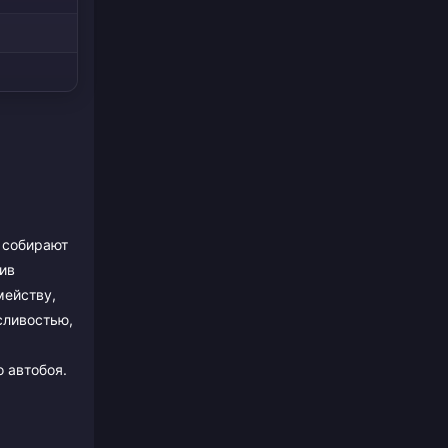
и собирают
ив
мейству,
осливостью,
о автобоя.