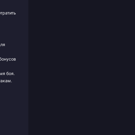
тратить
для
бонусов
мя боя.
такам.