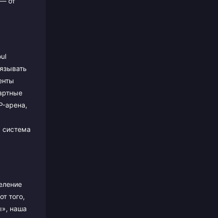
 — от
ul
вязывать
енты
дартные
P-арена,
я система
еление
т того,
ы», наша