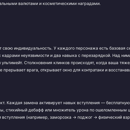
альными валютами и косметическими наградами.
ет свою индивидуальность. У каждого персонажа есть базовая с
 с кадрами неуязвимости и два навыка с перезарядкой. Над ним
ультимейт. Столкновения клинков происходят, когда ваша тяже
 прерывает врага, открывает окно для контратаки и восстанав
кт. Каждая замена активирует навык вступления — бесплатную
олпы, стихийный дебафф или множитель урона по ошеломленным 
 вступления (например, заморозка → поджог → физический взр