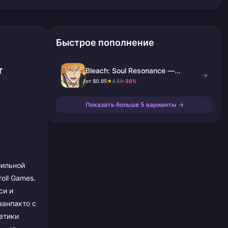
Быстрое пополнение
т
Bleach: Soul Resonance —
→
пополнение Lingyu и наборы
от $0.85
★
4.64
-30%
Показать больше 5 варианты →
бильной
oll Games.
си и
занпакто с
етики