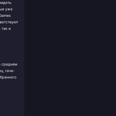
видеть
рые уже
 Games
ветствуют
 так и
в среднем
ц, гача-
ыбранного