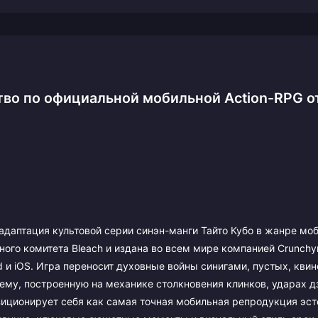
ство по официальной мобильной Action-RPG о
 адаптация культовой серии синэн-манги Тайто Кубо в жанре мо
ого комитета Bleach и издана во всем мире компанией Crunchyr
d и iOS. Игра переносит духовные войны синигами, пустых, квин
ему, построенную на механике столкновения клинков, ударах д
иционирует себя как самая точная мобильная репродукция эст