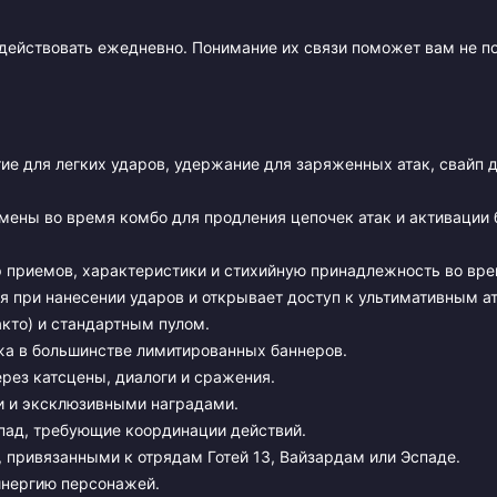
ействовать ежедневно. Понимание их связи поможет вам не по
е для легких ударов, удержание для заряженных атак, свайп 
ены во время комбо для продления цепочек атак и активации 
р приемов, характеристики и стихийную принадлежность во вре
ся при нанесении ударов и открывает доступ к ультимативным а
кто) и стандартным пулом.
жа в большинстве лимитированных баннеров.
рез катсцены, диалоги и сражения.
и и эксклюзивными наградами.
пад, требующие координации действий.
 привязанными к отрядам Готей 13, Вайзардам или Эспаде.
инергию персонажей.