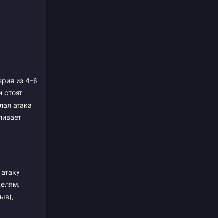
ерия из 4–6
и стоят
лая атака
ливает
 атаку
целям.
ыв),