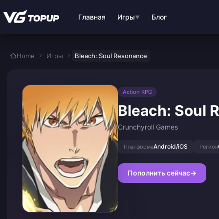
Перейти к основному контенту
Главная
Игры
Блог
▼
Home
Игры
Bleach: Soul Resonance
Action RPG
Bleach: Soul
Crunchyroll Games
Android/iOS
Платформа
Регион
Пополнить сейчас
→