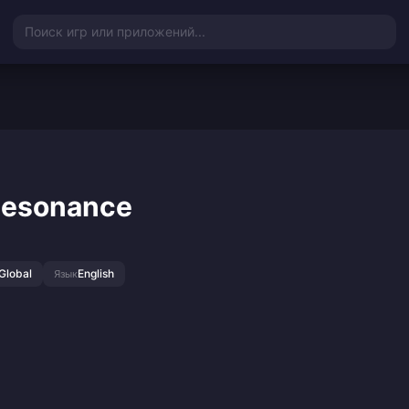
Поиск игр или приложений...
 Resonance
Global
English
Язык