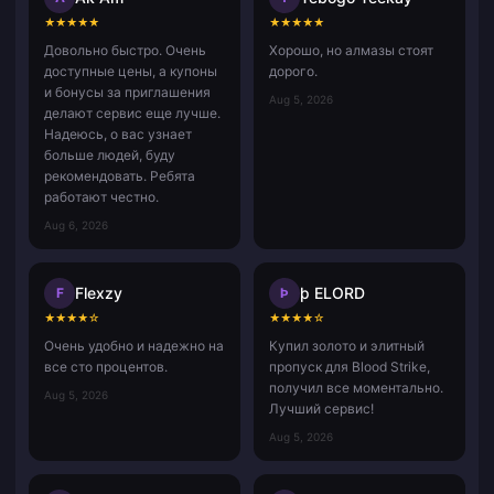
★
★
★
★
★
★
★
★
★
★
Довольно быстро. Очень
Хорошо, но алмазы стоят
доступные цены, а купоны
дорого.
и бонусы за приглашения
Aug 5, 2026
делают сервис еще лучше.
Надеюсь, о вас узнает
больше людей, буду
рекомендовать. Ребята
работают честно.
Aug 6, 2026
Flexzy
þ ELORD
F
Þ
★
★
★
★
☆
★
★
★
★
☆
Очень удобно и надежно на
Купил золото и элитный
все сто процентов.
пропуск для Blood Strike,
получил все моментально.
Aug 5, 2026
Лучший сервис!
Aug 5, 2026