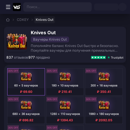
Перейти к основному контенту
Поиск...
CDKEY
Knives Out
Knives Out
Ваучеры Knives Out
Пополняйте баланс Knives Out быстро и безопасно.
Покупайте ваучеры для получения премиальных
предметов, боевых пропусков и эксклюзивных
837
отзывов
977
продано
Trustpilot
наград. Мгновенная доставка на ваш email.
30% OFF
30% OFF
30% OFF
60 + 5 ваучеров
180 + 10 ваучеров
300 + 16 ваучеров
₽ 69.60
₽ 210.41
₽ 350.41
30% OFF
30% OFF
30% OFF
680 + 36 ваучеров
1280 + 110 ваучеров
1980 + 180 ваучеров
₽ 696.82
₽ 1394.43
₽ 2092.05
30% OFF
30% OFF