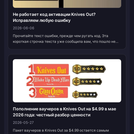
Не работает код активации Knives Out?
Исправляем любую ошибку
2026-06-06
Прочитайте текст ошибки, прежде чем ругать код. Эта
короткая строчка текста уже сообщила вам, что пошло не
так. «Already used» (Уже использован) означает, что кто-то
на вашем аккаунте уже забрал эт...
Пополнение ваучеров в Knives Out на $4.99 в мае
2026 года: честный разбор ценности
2026-05-27
Пакет ваучеров в Knives Out за $4.99 остается самым