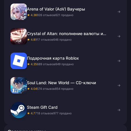
Arena of Valor (AoV) Ваучеры
→
★ 4.36
926 отзывов
621 продано
Crystal of Altan: пополнение валюты и
→
подписки
★ 4.8
917 отзывов
646 продано
Подарочная карта Roblox
→
★ 4.35
689 отзывов
649 продано
Soul Land: New World — CD-ключи
→
★ 4.04
574 отзывов
854 продано
Steam Gift Card
→
★ 4.7
718 отзывов
977 продано