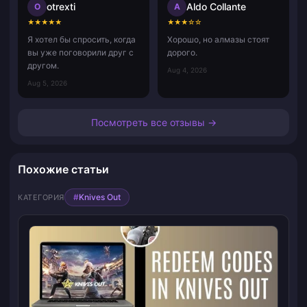
otrexti
Aldo Collante
O
A
★
★
★
★
★
★
★
★
☆
☆
Я хотел бы спросить, когда
Хорошо, но алмазы стоят
вы уже поговорили друг с
дорого.
другом.
Aug 4, 2026
Aug 5, 2026
Посмотреть все отзывы →
Похожие статьи
#
Knives Out
КАТЕГОРИЯ