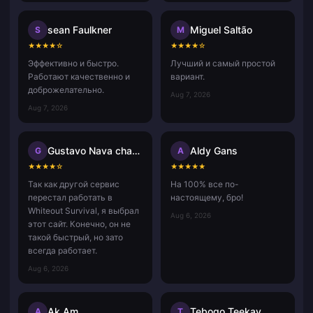
sean Faulkner
Miguel Saltão
S
M
★
★
★
★
☆
★
★
★
★
☆
Эффективно и быстро.
Лучший и самый простой
Работают качественно и
вариант.
доброжелательно.
Aug 7, 2026
Aug 7, 2026
Gustavo Nava chavez
Aldy Gans
G
A
★
★
★
★
☆
★
★
★
★
★
Так как другой сервис
На 100% все по-
перестал работать в
настоящему, бро!
Whiteout Survival, я выбрал
Aug 6, 2026
этот сайт. Конечно, он не
такой быстрый, но зато
всегда работает.
Aug 6, 2026
Ak Am
Tebogo Teekay
A
T