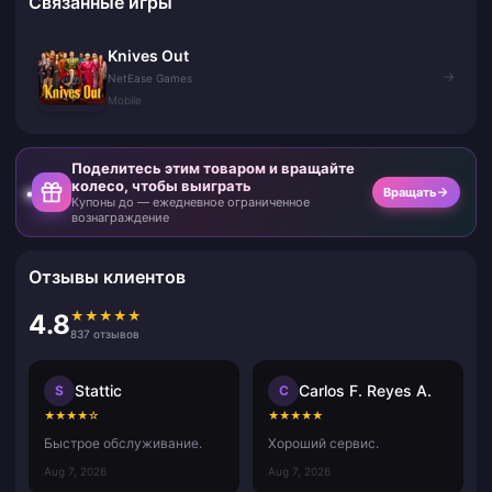
Связанные игры
Knives Out
→
NetEase Games
Mobile
Поделитесь этим товаром и вращайте
колесо, чтобы выиграть
Вращать
Купоны до — ежедневное ограниченное
вознаграждение
Отзывы клиентов
★
★
★
★
★
4.8
837 отзывов
Stattic
Carlos F. Reyes A.
S
C
★
★
★
★
☆
★
★
★
★
★
Быстрое обслуживание.
Хороший сервис.
Aug 7, 2026
Aug 7, 2026