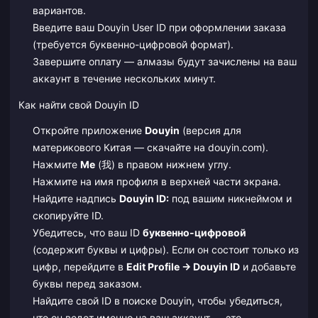
вариантов.
Введите ваш Douyin User ID при оформлении заказа
(требуется буквенно-цифровой формат).
Завершите оплату — алмазы будут зачислены на ваш
аккаунт в течение нескольких минут.
Как найти свой Douyin ID
Откройте приложение
Douyin
(версия для
материкового Китая — скачайте на douyin.com).
Нажмите
Me
(我) в правом нижнем углу.
Нажмите на имя профиля в верхней части экрана.
Найдите надпись
Douyin ID:
под вашим никнеймом и
скопируйте ID.
Убедитесь, что ваш ID
буквенно-цифровой
(содержит буквы и цифры). Если он состоит только из
цифр, перейдите в
Edit Profile → Douyin ID
и добавьте
буквы перед заказом.
Найдите свой ID в поиске Douyin, чтобы убедиться,
что он ведет именно на ваш аккаунт — это