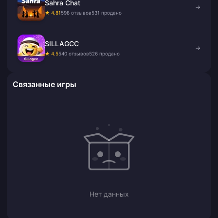
Sahra Chat
→
★ 4.81
598 отзывов
531 продано
SILLAGCC
→
★ 4.5
540 отзывов
526 продано
Связанные игры
Нет данных