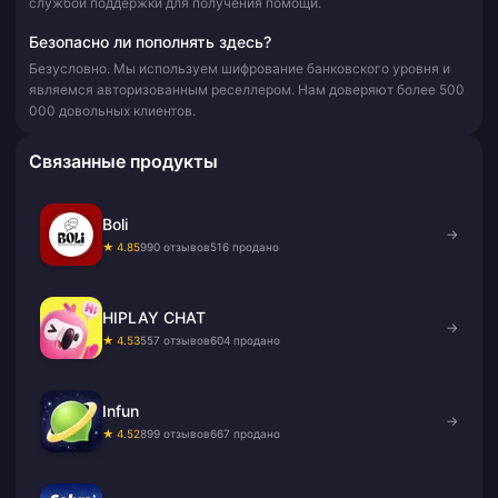
службой поддержки для получения помощи.
Безопасно ли пополнять здесь?
Безусловно. Мы используем шифрование банковского уровня и
являемся авторизованным реселлером. Нам доверяют более 500
000 довольных клиентов.
Связанные продукты
Boli
→
★ 4.85
990 отзывов
516 продано
HIPLAY CHAT
→
★ 4.53
557 отзывов
604 продано
Infun
→
★ 4.52
899 отзывов
667 продано