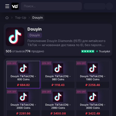
Перейти к основному контенту
Поиск...
Top-Up
Douyin
Douyin
Douyin
Пополнение Douyin Diamonds (抖币) для китайского
TikTok — мгновенная доставка по ID, без пароля.
Оплата Visa, Apple Pay, криптовалютой и местными
505
отзывов
774
продано
Trustpilot
картами.
20% OFF
20% OFF
20% OFF
Douyin TikTok(CN) -
Douyin TikTok(CN) -
Douyin TikTok(CN) -
600 Coins
980 Coins
1980 Coins
₽ 684.82
₽ 1118.43
₽ 2258.46
20% OFF
20% OFF
20% OFF
Douyin TikTok(CN) -
Douyin TikTok(CN) -
Douyin TikTok(CN) -
2000 Coins
2980 Coins
3000 Coins
₽ 2281.66
₽ 3400.08
₽ 3422.49