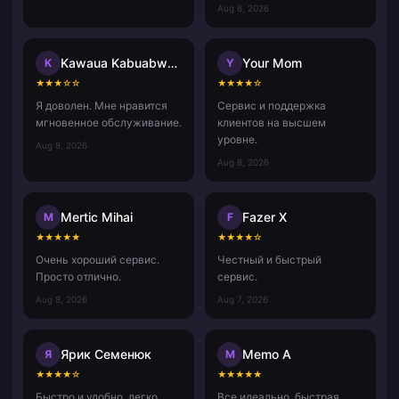
Aug 8, 2026
Kawaua Kabuabwai Taatua
Your Mom
K
Y
★
★
★
☆
☆
★
★
★
★
☆
Я доволен. Мне нравится
Сервис и поддержка
мгновенное обслуживание.
клиентов на высшем
уровне.
Aug 8, 2026
Aug 8, 2026
Mertic Mihai
Fazer X
M
F
★
★
★
★
★
★
★
★
★
☆
Очень хороший сервис.
Честный и быстрый
Просто отлично.
сервис.
Aug 8, 2026
Aug 7, 2026
Ярик Семенюк
Memo A
Я
M
★
★
★
★
☆
★
★
★
★
★
Быстро и удобно, легко
Все идеально, быстрая