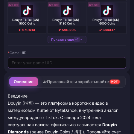
20% OFF
20% OFF
20% OFF
Douyin TikTok(CN) -
Douyin TikTok(CN) -
Douyin TikTok(CN) -
5000 Coins
5180 Coins
6000 Coins
₽ 5704.14
₽ 5908.95
₽ 6844.17
Показать еще
+7
*
Game UID
Описание
Приглашайте и зарабатывайте
HOT
Введение
Douyin (抖音) — это платформа коротких видео в
материковом Китае от ByteDance, внутренний аналог
международного TikTok. С января 2024 года
виртуальная валюта официально называется
Douyin
Diamonds
(ранее Douyin Coins / 抖币). Пополняйте счет