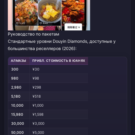
Руководство по пакетам
Стандартные уровни Douyin Diamonds, доступные у
большинства реселлеров (2026):
АЛМАЗЫ
ПРИБЛ. СТОИМОСТЬ В ЮАНЯХ
300
¥30
980
¥98
2,980
¥298
5,180
¥518
10,000
¥1,000
15,980
¥1,598
30,000
¥3,000
50,000
¥5,000