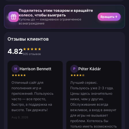
Поделитесь этим товаром и вращайте
колесо, чтобы выиграть
Вращать
Купоны до — ежедневное ограниченное
вознаграждение
Отзывы клиентов
★
★
★
★
★
4.82
505 отзывов
Harrison Bennett
Péter Kádár
H
P
★
★
★
★
★
★
★
★
★
☆
Отличный сайт для
Лучший сервис.
пополнения игр и
Пользуюсь уже 2-3 года.
приложений. Пользуюсь
Цены здесь значительно
часто — все просто,
ниже, чем у других.
быстро, а поддержка на
Обслуживание всегда
высоте. Так держать!
вежливое, а вход в аккаунт
для игры не вызывает
Aug 9, 2026
проблем. Хотелось бы
только иметь возможность