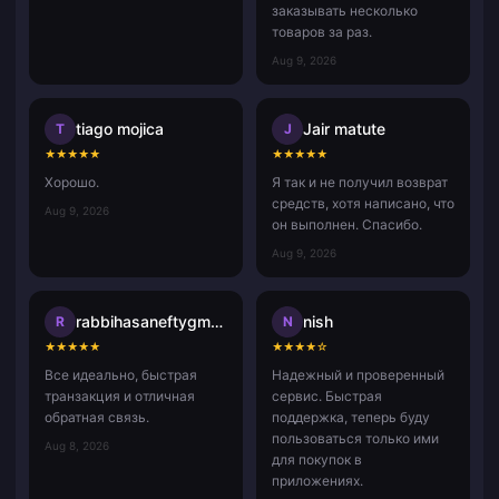
заказывать несколько
товаров за раз.
Aug 9, 2026
tiago mojica
Jair matute
T
J
★
★
★
★
★
★
★
★
★
★
Хорошо.
Я так и не получил возврат
средств, хотя написано, что
Aug 9, 2026
он выполнен. Спасибо.
Aug 9, 2026
rabbihasaneftygmail.com
nish
R
N
★
★
★
★
★
★
★
★
★
☆
Все идеально, быстрая
Надежный и проверенный
транзакция и отличная
сервис. Быстрая
обратная связь.
поддержка, теперь буду
пользоваться только ими
Aug 8, 2026
для покупок в
приложениях.