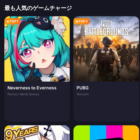
最も人気のゲームチャージ
🔥
TOP 1
🔥
TOP 2
Neverness to Everness
PUBG
Perfect World Games
Tencent