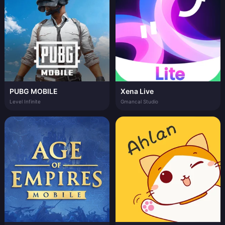
PUBG MOBILE
Xena Live
Level Infinite
Gmancal Studio