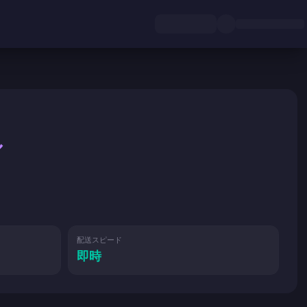
ル
配送スピード
即時