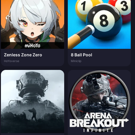
Zenless Zone Zero
8 Ball Pool
HoYoverse
Miniclip