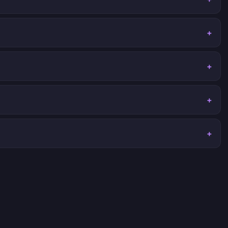
+
+
+
+