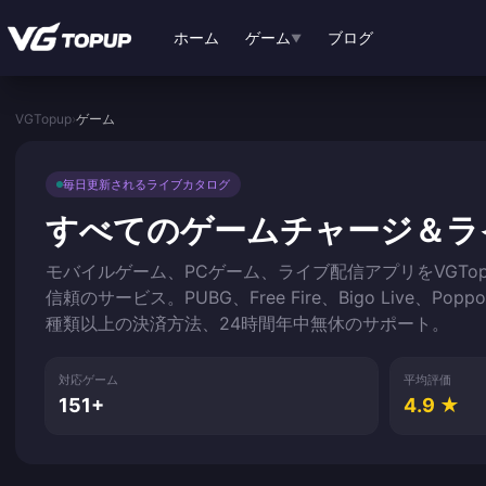
メインコンテンツへスキップ
ホーム
ゲーム
ブログ
▼
VGTopup
›
ゲーム
毎日更新されるライブカタログ
すべてのゲームチャージ＆ラ
モバイルゲーム、PCゲーム、ライブ配信アプリをVGTo
信頼のサービス。PUBG、Free Fire、Bigo Live、
種類以上の決済方法、24時間年中無休のサポート。
対応ゲーム
平均評価
151+
4.9 ★