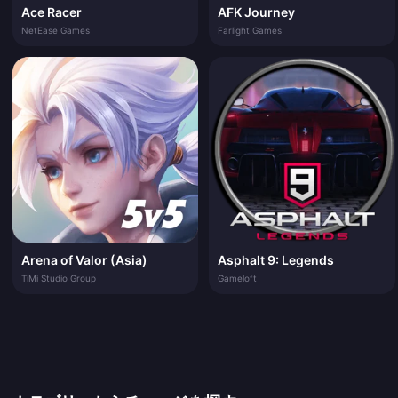
Ace Racer
AFK Journey
NetEase Games
Farlight Games
Arena of Valor (Asia)
Asphalt 9: Legends
TiMi Studio Group
Gameloft