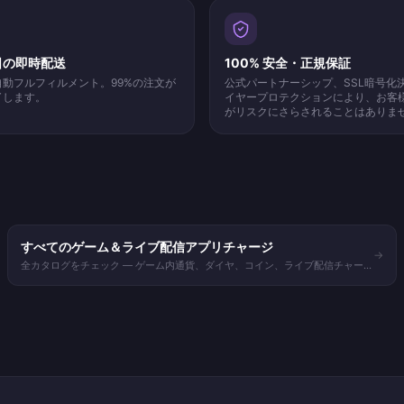
5日の即時配送
100% 安全・正規保証
自動フルフィルメント。99%の注文が
公式パートナーシップ、SSL暗号化
了します。
イヤープロテクションにより、お客
がリスクにさらされることはありま
すべてのゲーム＆ライブ配信アプリチャージ
→
全カタログをチェック — ゲーム内通貨、ダイヤ、コイン、ライブ配信チャー
ジ。