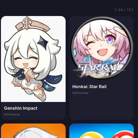
1–24 / 151
Honkai: Star Rail
HoYoverse
Genshin Impact
HoYoverse