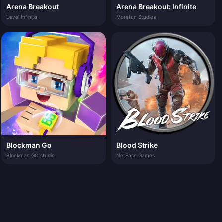
Arena Breakout
Arena Breakout: Infinite
Level Infinite
Morefun Studios
Blockman Go
Blood Strike
Blockman GO studio
NetEase Games