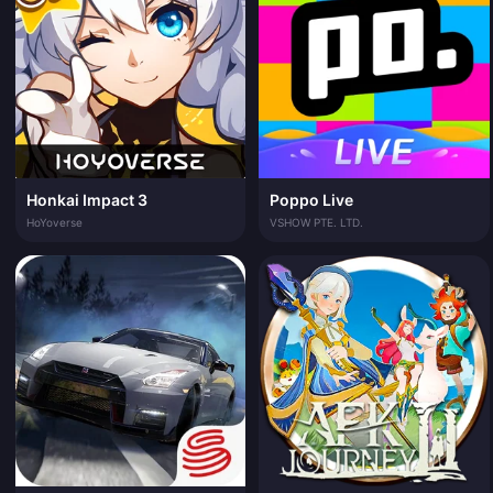
Honkai Impact 3
Poppo Live
HoYoverse
VSHOW PTE. LTD.