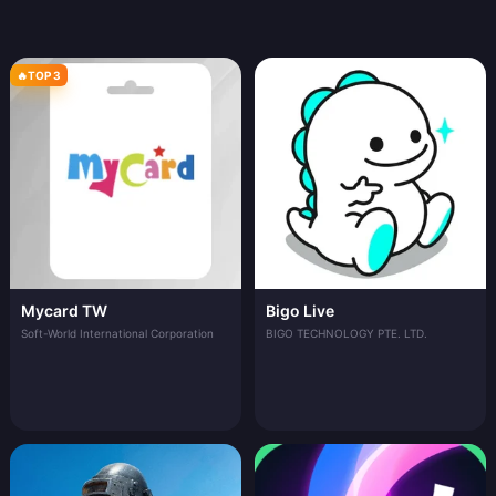
🔥
TOP 3
Mycard TW
Bigo Live
Soft-World International Corporation
BIGO TECHNOLOGY PTE. LTD.