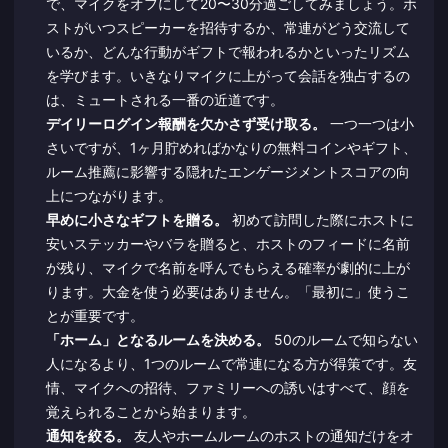
で、マイクをオフにして20〜30分過ごしてみましょう。ホ
ストがいつスピーカーを招待するか、常連がどう交流して
いるか、どんな行動がギフトで報われるかといったリズム
を学びます。いきなりマイクに上がって会話を独占するの
は、ミュートされる一番の近道です。
デイリーログイン報酬を欠かさず受け取る。
一つ一つは小
さいですが、1ヶ月貯めればかなりの無料コインやギフト、
ルーム推薦に影響する隠れたエンゲージメントスコアの向
上につながります。
早めに小さなギフトを贈る。
初めて訪問した際にホストに
安いステッカーやバラを贈ると、ホストのフィードに名前
が残り、マイクで名前を呼んでもらえる確率が劇的に上が
ります。大金を使う必要はありません。「最初に」使うこ
とが重要です。
「ホーム」となるルームを決める。
50のルームで知らない
人になるより、1つのルームで常連になる方が得策です。友
情、マイクへの招待、ファミリーへの誘いはすべて、顔を
覚えられることから始まります。
通知を絞る。
友人やホームルームのホストの通知だけをオ