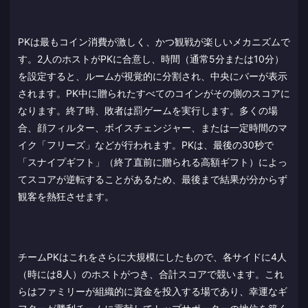
PKは最もコイン消費が激しく、かつ観戦が楽しいメカニズムで
す。2人のホストがPKに合意し、時間（通常5分または10分）
を設定すると、ルームが視覚的に分割され、中央にバーが表示
されます。PK中に贈られたすべてのコインがその側のスコアに
なります。終了時、敗者は罰ゲームを実行します。多くの場
合、顔フィルター、ボイスチェンジャー、または一定時間のマ
イク「フリーズ」などが行われます。PKは、最後の30秒で
「スナイプギフト」（終了直前に贈られる高額ギフト）によっ
てスコアが逆転することがあるため、最後まで結果が分からず
観客を熱狂させます。
チームPKはこれをさらに大規模にしたもので、各サイドに4人
（時には8人）のホストがつき、合計スコアで競います。これ
らはファミリーが組織的に資金を投入する場であり、幸運なギ