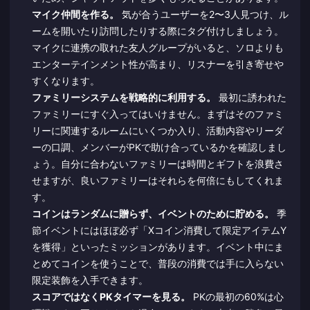
マイク仲間を作る。
気が合うユーザーを2〜3人見つけ、ル
ームを開いたり訪問したりする際にタグ付けしましょう。
マイクに連携の取れた友人グループがいると、ソロよりも
エンターテインメント性が高まり、リスナーを引き寄せや
すくなります。
ファミリーシステムを戦略的に利用する。
最初に誘われた
ファミリーにすぐ入ってはいけません。まずはそのファミ
リーに関連するルームにいくつか入り、活動内容やリーダ
ーの口調、メンバーがPKで助け合っているかを確認しまし
ょう。自分に合わないファミリーは時間とギフトを浪費さ
せますが、良いファミリーはそれらを何倍にもしてくれま
す。
コインはランダムに贈らず、イベントのために貯める。
季
節イベントにはほぼ必ず「Xコイン消費して限定アイテムY
を獲得」といったミッションがあります。イベント中にま
とめてコインを使うことで、普段の消費では手に入らない
限定装飾を入手できます。
スコアではなくPKタイマーを見る。
PKの最初の60%は心