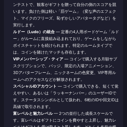
ンテストで、観客がギフトを贈って自分の側のスコアを競
います。負けた側は軽い「罰ゲーム」（変な声のエフェク
ト、マイクのフリーズ、恥ずかしいアバタータグなど）を
実行します。
ルドー（Ludo）の統合
— 定番の4人用ボードゲーム「ルド
ー」がルームに直接組み込まれており、ゲームをしながら
ボイスチャットを続けられます。特定のルームタイプで
は、コインを賭けたマッチも存在します。
VIPメンバーシップ・ティア
— コインで購入する月額サブ
スクリプションで、バッジ、限定の入場アニメーション、
3Dアバターフレーム、ニックネームの色変更、VIP専用ル
ームへのアクセスなどが解放されます。
スペシャルIDアカウント
— コインで購入できる、短くて覚
えやすい、あるいは「ラッキーナンバー」のユーザーIDで
す。ステータスシンボルとして扱われ、6桁のIDや回文IDは
高値で取引されます。
富レベルと魅力レベル
— 2つの並行した成長スケールで
す。富レベルはギフトにコインを費やすと上昇し、魅力レ
ベルはギフトを
受け取る
と上昇します。どちらも名前の横