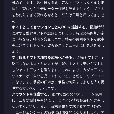
求めています。誕生日を覚え、好みのギフトスタイルを把
握し、望むならモデレーター権限を与えましょう。ギフト
をねだりすぎて疲れさせると、彼らは二度と戻ってきませ
ん。
ホストとしてセッションごとのROIを追跡する。
配信時間
に対する獲得ギフトを記録しましょう。特定の時間帯が常
に不調なら、時間を変更します。特定の共同ホストが数字
を上げてくれるなら、彼らをスケジュールに組み込みまし
ょう。
受け取るギフトの種類を多様化させる。
高額ギフトにしか
反応しないホストもいますが、賢いホストは安いギフトに
もシャウトアウトを送ります。これにより、カジュアルな
リスナーが「自分を見てくれている」と感じ、リピーター
になります。承認の価値は、価格で制限するよりも広く提
供する方がスケールします。
アカウントを保護する。
強力で固有のパスワードを使用
し、二段階認証を有効にし、ログイン情報を決して共有し
ないでください。また、資格情報を要求するアプリ外の
「エージェンシー」の勧誘には懐疑的になりましょう。ア