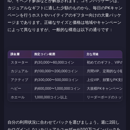
ID、イベント参加などが解放されます。コインパッケージは、
カジュアルなギフトに適した少額のものから、毎日のPKキャン
ペーンを行うホストやハイティアのギフター向けの大量パッケ
ージまであります。正確なサイズと価格は地域やキャンペーン
によって異なりますが、一般的な構造は以下の通りです：
課金層
推定コイン範囲
主な用途
スターター
約30,000〜60,000コイン
初めてのギフト、VIPのお
カジュアル
約100,000〜200,000コイン
月間VIP、定期的な小額ギ
アクティブ
約300,000〜500,000コイン
上位VIP、頻繁なPK支援
ヘビー
約600,000〜1,000,000コイン
大規模PKキャンペーン、ラ
ホエール
1,000,000コイン以上
リーダーボードのトップ争
自分の利用状況に合わせてパックを選びましょう。週に2回し
かログインしないカジュアルユーザーが100万コインパックを