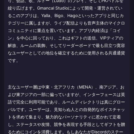
り、会話、歌、ルドー（Ludo）のプレイ、そしてPKバトルを
繰り広げます。Gmancal Studioによって開発・運営されてい
るこのアプリは、Yalla、Bigo、Hagoといったアプリと同じカ
テゴリーに属しますが、ライブ配信よりも音声主体のマイクロ
コミュニティに重点を置いています。アプリ内経済は「コイ
ン」を中心に回っており、これはギフトの送信、VIPティアの
解放、ルームの装飾、そしてリーダーボードで最も目立つ寛容
なユーザーとしての地位を確立するために使用される共通通貨
です。
主なユーザー層は中東・北アフリカ（MENA）、南アジア、お
よび東アジアの一部に偏っていますが、インターフェースは英
語で完全に利用可能であり、ルームディレクトリは真にグロー
バルです。ユーザーは、見知らぬ人との自発的なボイスチャッ
トを求めて集まり、魅力的なパーソナリティに惹かれて定着
し、ステータスや友情、競争を表現する手段としてギフトを贈
るためにコインを消費します。もしあなたがDiscordのステー