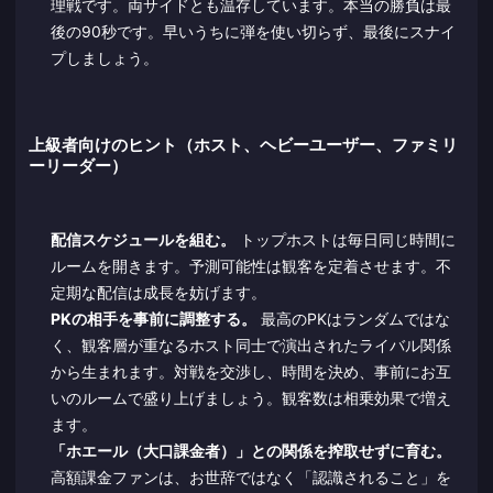
理戦です。両サイドとも温存しています。本当の勝負は最
後の90秒です。早いうちに弾を使い切らず、最後にスナイ
プしましょう。
上級者向けのヒント（ホスト、ヘビーユーザー、ファミリ
ーリーダー）
配信スケジュールを組む。
トップホストは毎日同じ時間に
ルームを開きます。予測可能性は観客を定着させます。不
定期な配信は成長を妨げます。
PKの相手を事前に調整する。
最高のPKはランダムではな
く、観客層が重なるホスト同士で演出されたライバル関係
から生まれます。対戦を交渉し、時間を決め、事前にお互
いのルームで盛り上げましょう。観客数は相乗効果で増え
ます。
「ホエール（大口課金者）」との関係を搾取せずに育む。
高額課金ファンは、お世辞ではなく「認識されること」を