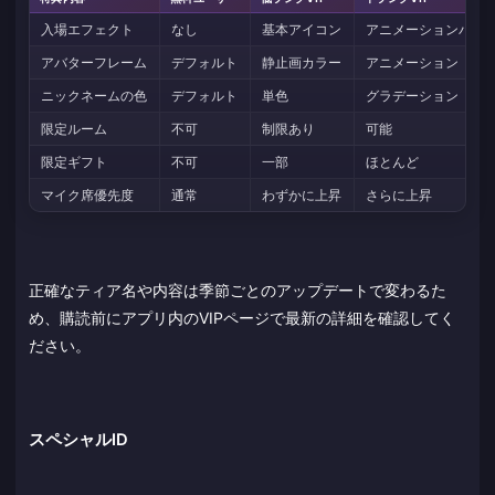
入場エフェクト
なし
基本アイコン
アニメーションバナ
アバターフレーム
デフォルト
静止画カラー
アニメーション
ニックネームの色
デフォルト
単色
グラデーション
限定ルーム
不可
制限あり
可能
限定ギフト
不可
一部
ほとんど
マイク席優先度
通常
わずかに上昇
さらに上昇
正確なティア名や内容は季節ごとのアップデートで変わるた
め、購読前にアプリ内のVIPページで最新の詳細を確認してく
ださい。
スペシャルID