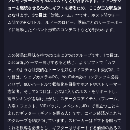
プレゼンタースタイルのホストなどが含まれます。ファンがシ
ョーを継続させるためにギフトを贈るため、ここが主な収益源
となります。3つ目は
「対戦ルーム」**です。ホスト間やチー
ム間でのPKバトル、ルドーのロビー、季節ごとのリーダーボー
ドに連動したイベント形式のコンテストなどが行われます。
この製品に興味を持つのは主に3つのグループです。1つ目は、
Discordはゲーマー向けすぎると感じ、よりソフトで「カフ
ェ」のような社交的なトーンを好むボイスチャット愛好家。2
つ目は、ウェブカメラやPC、YouTube級のコンテンツを必要
とせず、低いハードルで収益化を目指すホストやストリーマー
志望者。そして3つ目は、お気に入りのホストをサポートし、
富ランキングを駆け上がり、ステータスアイテム（フレーム、
入場エフェクト、VIPバッジ、スペシャルID）で目立つことを
楽しむギフター（ギフトを贈る人）です。コイン経済がこれら
のグループを結びつけています。スピーカーはギフトを贈って
くれる観客を必要とし、ギフターはサポートする価値のあるス