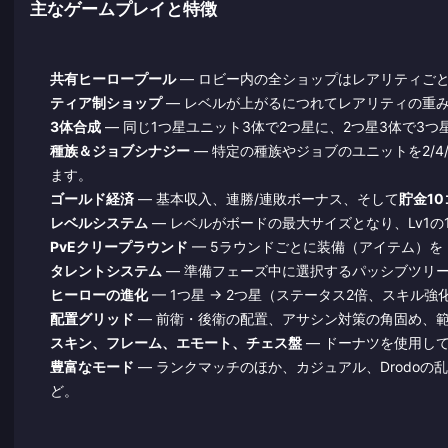
主なゲームプレイと特徴
共有ヒーロープール
— ロビー内の全ショップはレアリティご
ティア制ショップ
— レベルが上がるにつれてレアリティの重
3体合成
— 同じ1つ星ユニット3体で2つ星に、2つ星3体で3
種族＆ジョブシナジー
— 特定の種族やジョブのユニットを2/
ます。
ゴールド経済
— 基本収入、連勝/連敗ボーナス、そして
貯金1
レベルシステム
— レベルがボードの最大サイズとなり、Lv1の1
PvEクリープラウンド
— 5ラウンドごとに装備（アイテム）
タレントシステム
— 準備フェーズ中に選択するパッシブツリ
ヒーローの進化
— 1つ星 → 2つ星（ステータス2倍、スキル
配置グリッド
— 前衛・後衛の配置、アサシン対策の角固め、
スキン、フレーム、エモート、チェス盤
— ドーナツを使用し
豊富なモード
— ランクマッチのほか、カジュアル、Drodoの
ど。