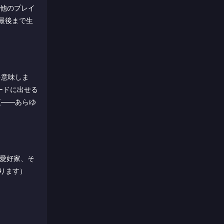
は他のプレイ
最後まで生
を意味しま
ードに出せる
更――あらゆ
略愛好家、そ
ります）