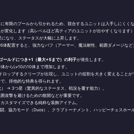
とに有限のプールから引かれるため、競合するユニットは入手しにくく
みが変化します（高レベルほど高ティアのユニットが出やすくなります
つ星になり、ステータスが大幅に上昇します。
4/6体配置すると、強力なバフ（アーマー、魔法耐性、範囲ダメージなど
0ゴールドにつき+1（最大+5まで）の利子
が発生します。
体からLv10の10体まで増加します。
をドロップするクリープが出現し、ユニットの役割を大きく変えることが
ーで、排他的な特典を得られます。
強化） → 3つ星（驚異的なステータス、戦況を覆す能力）。
範囲攻撃を避けるための散開などが重要です。
てカスタマイズできる純粋な装飾アイテム。
乱闘、協力モード（Duos）、クラブトーナメント、ハッピーチェスホー