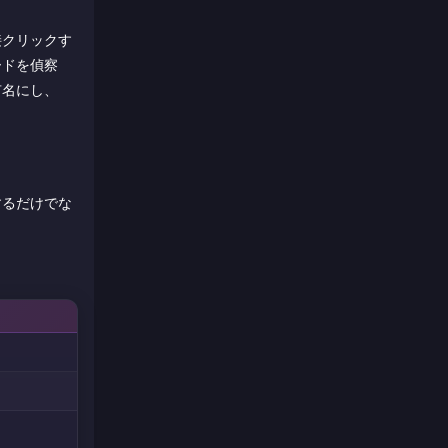
接クリックす
ードを偵察
有名にし、
するだけでな