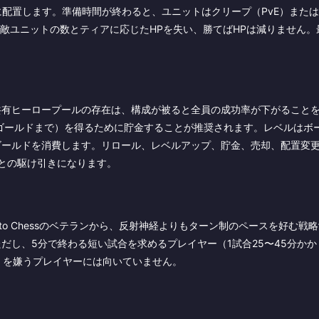
に配置します。準備時間が終わると、ユニットはクリープ（PvE）また
た敵ユニットの数とティアに応じたHPを失い、勝てばHPは減りません。
共有ヒーロープールの存在は、構成が被ると全員の成功率が下がること
ゴールドまで）を得るために貯金することが推奨されます。レベルはボ
ゴールドを消費します。リロール、レベルアップ、貯金、売却、配置変
との駆け引きになります。
to Chessのベテランから、反射神経よりもターン制のペースを好む戦
だし、5分で終わる短い試合を求めるプレイヤー（1試合25〜45分かか
）を嫌うプレイヤーには向いていません。