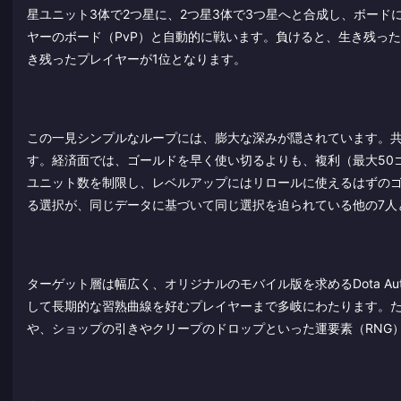
星ユニット3体で2つ星に、2つ星3体で3つ星へと合成し、ボード
ヤーのボード（PvP）と自動的に戦います。負けると、生き残っ
き残ったプレイヤーが1位となります。
この一見シンプルなループには、膨大な深みが隠されています。
す。経済面では、ゴールドを早く使い切るよりも、複利（最大50
ユニット数を制限し、レベルアップにはリロールに使えるはずの
る選択が、同じデータに基づいて同じ選択を迫られている他の7人
ターゲット層は幅広く、オリジナルのモバイル版を求めるDota Au
して長期的な習熟曲線を好むプレイヤーまで多岐にわたります。た
や、ショップの引きやクリープのドロップといった運要素（RNG