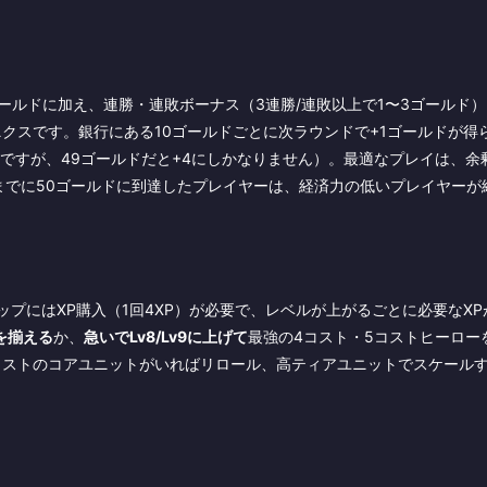
ールドに加え、連勝・連敗ボーナス（3連勝/連敗以上で1〜3ゴールド
クスです。銀行にある10ゴールドごとに次ラウンドで+1ゴールドが得
5ですが、49ゴールドだと+4にしかなりません）。最適なプレイは、余
までに50ゴールドに到達したプレイヤーは、経済力の低いプレイヤーが
プにはXP購入（1回4XP）が必要で、レベルが上がるごとに必要なXP
トを揃える
か、
急いでLv8/Lv9に上げて
最強の4コスト・5コストヒーロー
コストのコアユニットがいればリロール、高ティアユニットでスケール