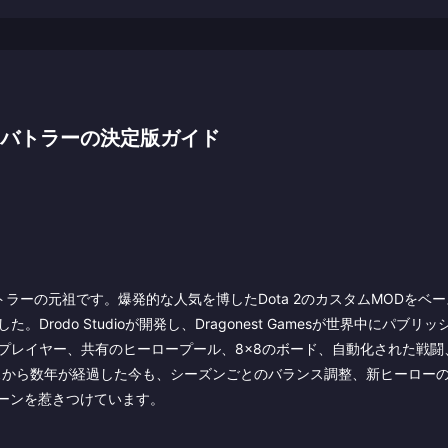
トバトラーの決定版ガイド
トラーの元祖です。爆発的な人気を博したDota 2のカスタムMODをベー
Drodo Studioが開発し、Dragonest Gamesが世界中にパブリ
プレイヤー、共有のヒーロープール、8×8のボード、自動化された戦闘
スから数年が経過した今も、シーズンごとのバランス調整、新ヒーロー
ーンを惹きつけています。