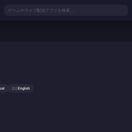
ゲームやライブ配信アプリを検索...
bal
English
言語