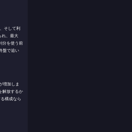
）、そして利
られ、最大
剰分を使う前
終盤で追い
が増加しま
を解放するか
する構成なら