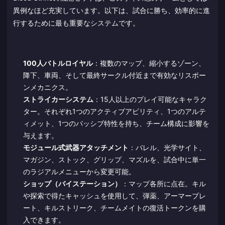
異例なほど充実しています。以下は、試合に勝ち、効率的に進
行するために最も重要なシステムです。
100人バトルロイヤル
：複数のマップ、縮小するゾーン、
降下、車両、そして最終サークル付近まで有効なリスポー
ンメカニクス。
ストライカーシステム
：15人以上のプレイ可能なキャラク
ター。それぞれ1つのアクティブアビリティ、1つのアルテ
ィメット、1つのパッシブ特性を持ち、チーム構成に影響を
与えます。
モジュール式武器アタッチメント
：バレル、光学サイト、
マガジン、ストック、グリップ、マズルを、試合中に単一
のラジアルメニューから変更可能。
ショップ（バイステーション）
：マップ各所に点在。キル
や探索で得たキャッシュを使用して、弾薬、アーマープレ
ート、キルストリーク、チームメイトの復活トークンを購
入できます。