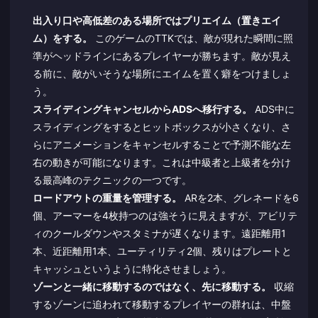
出入り口や高低差のある場所ではプリエイム（置きエイ
ム）をする。
このゲームのTTKでは、敵が現れた瞬間に照
準がヘッドラインにあるプレイヤーが勝ちます。敵が見え
る前に、敵がいそうな場所にエイムを置く癖をつけましょ
う。
スライディングキャンセルからADSへ移行する。
ADS中に
スライディングをするとヒットボックスが小さくなり、さ
らにアニメーションをキャンセルすることで予測不能な左
右の動きが可能になります。これは中級者と上級者を分け
る最高峰のテクニックの一つです。
ロードアウトの重量を管理する。
ARを2本、グレネードを6
個、アーマーを4枚持つのは強そうに見えますが、アビリテ
ィのクールダウンやスタミナが遅くなります。遠距離用1
本、近距離用1本、ユーティリティ2個、残りはプレートと
キャッシュというように特化させましょう。
ゾーンと一緒に移動するのではなく、先に移動する。
収縮
するゾーンに追われて移動するプレイヤーの群れは、中盤