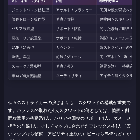
ストライカー（タイプ）
役割
特徴的な強み
ジェットパック移動型
アサルト / フランカー
高所や敵の背後への迅
偵察ドローン操作型
偵察 / 情報
建物内をスキャンし、
バリア設置型
サポート / 防衛
開けた場所に即席の遮
回復エリア設置型
サポート / 維持
戦闘中にチームを回復
EMP / 妨害型
カウンター
敵ストライカーのアビ
重装歩兵型
前線 / ダメージ
高い基本HP、遅い移
スモーク / 隠密型
偵察 / 潜入
視界を遮り、移動音を
車両 / 物資要請型
ユーティリティ
アイテム箱やタクティ
個々のストライカーの強さよりも、スクワッドの構成が重要で
す。バランスの取れた4人スクワッドの例としては、偵察・側
面攻撃用の移動系1人、バリアや回復のサポート1人、ダメージ
担当の前線1人、そしてマップに合わせたフレックス枠1人（広
いマップなら偵察、アビリティ重視のロビーならEMPなど）が