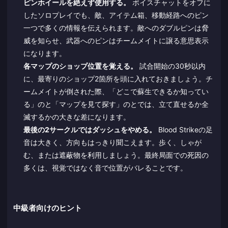
ピンホイールを絶えず使用する。
ボイスチャットをオフに
したソロプレイでも、敵、アイテム箱、移動経路へのピン
一つで多くの情報を伝えられます。敵へのダブルピンは脅
威を知らせ、武器へのピンはチームメイトに譲る意思表示
になります。
各マップのショップ位置を覚える。
試合開始の30秒以内
に、最寄りのショップ2箇所を頭に入れておきましょう。チ
ームメイトが倒された際、「どこで蘇生できるか知ってい
る」のと「マップを見て探す」のとでは、立て直せるか全
滅するかの大きな差になります。
最後の2サークルではダッシュをやめる。
Blood Strikeの足
音は大きく、方向もはっきり聞こえます。歩く、しゃが
む、または遮蔽物を利用しましょう。最終局面での死因の
多くは、視覚ではなく音で位置がバレることです。
中級者向けのヒント