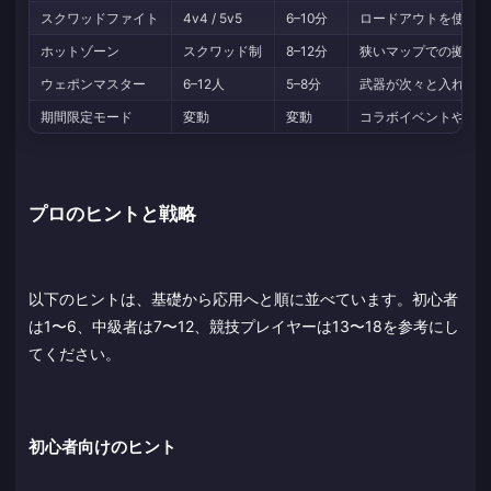
スクワッドファイト
4v4 / 5v5
6–10分
ロードアウトを使用
ホットゾーン
スクワッド制
8–12分
狭いマップでの拠点
ウェポンマスター
6–12人
5–8分
武器が次々と入れ替
期間限定モード
変動
変動
コラボイベントやシ
プロのヒントと戦略
以下のヒントは、基礎から応用へと順に並べています。初心者
は1〜6、中級者は7〜12、競技プレイヤーは13〜18を参考にし
てください。
初心者向けのヒント