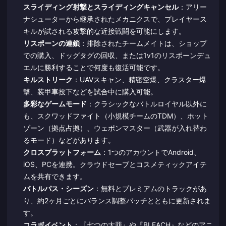
スライディング射撃とスライディングキャンセル
：アリー
ナシューターから継承されたメカニクスで、プレイヤース
キルが試される攻撃的な近接戦闘を可能にします。
リスポーンの連鎖
：排除されたチームメイトは、ショップ
での購入、ドッグタグの回収、または1v1のリスポーンデュ
エルに勝利することで何度も復活可能です。
キルストリーク
：UAVスキャン、精密空爆、クラスター爆
撃、装甲車投下などを試合中に購入可能。
多彩なゲームモード
：クラシックなバトルロイヤル以外に
も、スクワッドファイト（小規模チームのTDM）、ホット
ゾーン（拠点占拠）、ウェポンマスター（武器が入れ替わ
るモード）などがあります。
クロスプラットフォーム
：1つのアカウントでAndroid、
iOS、PCを連携。クラウドセーブとコスメティックアイテ
ムを共有できます。
バトルパス・シーズン
：無料とプレミアムのトラックがあ
り、約2ヶ月ごとにバランス調整パッチとともに更新されま
す。
コラボイベント
：『七つの大罪』や『BLEACH』などのアニ