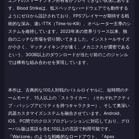
エンドのスマートフォン所有者がプレイできない状況にありま
す。Blood Strikeは、低スペックなハードウェアでも動作する
ようにゼロから設計されており、FPSプレイヤーが期待する戦
術的な深み、速いTTK（Time-to-Kill）、オペレーター主導のシ
ステムを維持しています。2023年末の世界リリース以来、独
自のニッチな市場を切り開いてきました。インストールサイズ
が小さく、マッチメイキングが速く、メカニクスが濃密である
という、30GB以上のダウンロードが当たり前のこのジャンル
では稀有な組み合わせを実現しています。
本作は、古典的な100人対戦のバトルロイヤルに、短時間のチ
ームモード、15人以上の「ストライカー」（それぞれアクティ
ブ・パッシブアビリティを持つキャラクター）、そして奥深い
武器カスタマイズシステムを融合させています。Android、
iOS、PC間でのクロスプログレッションに対応しており、グロ
ーバル版は英語を含む10以上の言語で利用可能です。
『Warzone』のような戦略的なロードアウト、『Apex