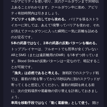
ーがアビリティを使い切り、次のクールダウンまで30秒以
上あることがわかります。クールダウン中に攻め、アビリ
ティ有効時間内は引きましょう。
アビリティを誘い出してから攻める。
バリアを張るストラ
イカーに対しては、あえて1発撃ってバリアを使わせ、それ
が消えてクールダウンに入った瞬間に一気に距離を詰める
のが定石です。
5本の武器ではなく、2本の武器の反動パターンを極める。
トッププレイヤーは、フルオートでも照準が全くブレない
ARとSMG（または遠距離用のDMR）を1本ずつ持っていま
す。Blood Strikeの反動パターンは一定なので、暗記するこ
とが可能です。
「漁夫」は必然であると考える。
激戦区でのスクワッド戦
では、最初の1発を撃ってから15秒以内に別のスクワッドが
寄ってくると想定してください。最初の戦闘を終える前
に、次の交戦場所や遮蔽物の切り替えを計画しておきまし
ょう。
車両を移動手段ではなく「動く遮蔽物」として使う。
開け