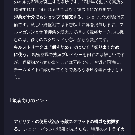
のキルの60%が発生する場所です。10秒早く動いて高所を
確保すれば、追われる側ではなく撃つ側になれます。
弾薬が十分でもショップで補充する。
ショップの弾薬は安
価です。激しい終盤戦では予想以上に弾を消費します。フ
ルマガジンと予備弾薬を最大まで持って最終サークルに挑
むのは、多くのスクワッドが忘れがちな贅沢です。
キルストリークは「倒すため」ではなく「炙り出すため」
に使う。
精密空爆で熟練プレイヤーを倒すのは難しいです
が、遮蔽物から追い出すことは可能です。空爆と同時に、
チームメイトに敵が出てくるであろう場所を狙わせましょ
う。
上級者向けのヒント
アビリティの使用状況から敵スクワッドの構成を把握す
る。
ジェットパックの噴射が見えたら、特定のストライカ