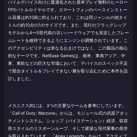
バイルデバイス向けに最適化された基本プレイ無料のヒーロー
FPSバトルロイヤルです。スマートフォンのベースインストー
ル容量は約1GBに抑えられており、これは同ジャンルの他タイ
トルの約10分の1のサイズです。また、現行のフラッグシップ
モデルから4〜5世代前の古いハードウェアでも安定したフレー
ムレートを維持できるようにエンジンが調整されています。こ
のアクセシビリティは単なるおまけではなく、この製品の核心
的なテーマです。NetEase Gamesは、南米、東南アジア、中
東、東欧などの巨大な市場において、デバイスのスペック不足
で競合タイトルをプレイできない層を取り込むために本作を設
計しました。
メカニクス的には、3つの主要なゲームを参考にしています。
『Call of Duty: Warzone』からは、モジュール式の武器アタッ
チメントシステム、ショップ（バイステーション）経済、収容
所スタイルのリスポーンループ、そして硬派な現代軍事の美学
を取り入れています。『Apex Legends』からは、アクティブ