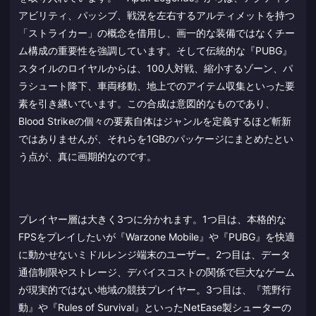
アビリティ、パッシブ、戦況を左右するアルティメットを持つ
「ストライカー」の概念を借用し、画一的な装備ではなくチー
ム構成の重要性を強調しています。そして伝統的な『PUBG』
スタイルのロイヤルからは、100人対戦、縮小するゾーン、パ
ラシュート降下、車両移動、地上でのアイテム収集といった要
素を引き継いでいます。この合成は意図的なものであり、
Blood Strikeの個々の要素自体はジャンルを定義するほど斬新
ではありませんが、それらを1GBのパッケージにまとめたとい
う点が、真に画期的なのです。
プレイヤー層は大きく3つに分かれます。1つ目は、本格的な
FPSをプレイしたいが『Warzone Mobile』や『PUBG』を快適
に動かせないミドルレンジ端末のユーザー。2つ目は、データ
通信制限やストレージ、デバイスコストの関係で巨大なゲーム
が現実的ではない地域の競技プレイヤー。3つ目は、『荒野行
動』や『Rules of Survival』といったNetEase製シューターの