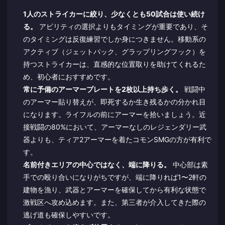
1人のストライカーに絞り、少なくとも50試合は使い続け
る。
アビリティの選択よりもタイミングが重要であり、そ
のタイミングは反復練習でしか身につきません。移動系の
アクティブ（ジェットパック、グラップリングフック）を
持つストライカーは、直感的な位置取りを助けてくれるた
め、初心者におすすめです。
常に予備のアーマープレートを2枚以上持ち歩く。
戦闘中
のアーマー貼り替えが、即死するか生き残るかの分かれ目
になります。ライフルの前にアーマーを拾いましょう。近
接戦闘の80%において、アーマーなしのレジェンダリー武
器よりも、ティア2アーマーを着たコモンSMGの方が有利で
す。
名前付きエリアの中心ではなく、端に降りる。
中心部は素
手での殴り合いになりがちですが、端に降りれば1〜2軒の
建物を漁り、武器とアーマーを確保してから有利な状態で
激戦区へ攻め込めます。また、第三者が介入してきた際の
逃げ道も確保しやすいです。