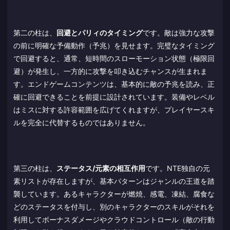
第二の柱は、
回避とパリィのタイミング
です。敵は強力な攻撃
の前に明確な予備動作（予兆）を見せます。完璧なタイミング
で回避すると、通常、短時間のスローモーション状態（極限回
避）が発生し、一方的に攻撃を叩き込むチャンスが生まれま
す。エンドゲームコンテンツは、基本的に敵の予兆を読み、正
確に回避できることを前提に設計されています。装備やレベル
はミスに対する許容範囲を広げてくれますが、プレイヤースキ
ルを完全に代替するものではありません。
第三の柱は、
ステータス/元素の相互作用
です。NTE独自の元
素リストが存在しますが、基本パターンはジャンルの王道を踏
襲しています。あるキャラクターが燃焼、感電、凍結、腐食な
どのステータスを付与し、別のキャラクターのスキルがそれを
利用してボーナスダメージやクラウドコントロール（敵の行動