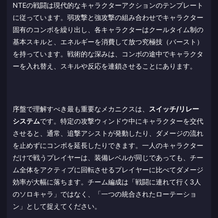
NTEの戦闘は現代的なキャラクターアクションのテンプレート
に従っています。弱攻撃と強攻撃の組み合わせでキャラクター
固有のコンボを繰り出し、各キャラクターはクールタイム制の
基本スキルと、エネルギーを消費して放つ究極技（バースト）
を持っています。戦術的な深みは、コンボの途中でキャラクタ
ーを入れ替え、スキルや反応を連鎖させることにあります。
序盤で理解すべき最も重要なメカニクスは、
スイッチ/リレー
システム
です。特定の攻撃ウィンドウ中にキャラクターを交代
させると、通常、追撃アシストが発動したり、ダメージの流れ
を止めずにコンボを延長したりできます。一人のキャラクター
だけで戦うプレイヤーは、装備レベルが同じであっても、チー
ム全体をアクティブに回転させるプレイヤーに比べてダメージ
効率が大幅に落ちます。チーム編成は「戦闘に連れて行く3人
のソロキャラ」ではなく、「一つの統合されたローテーショ
ン」として捉えてください。