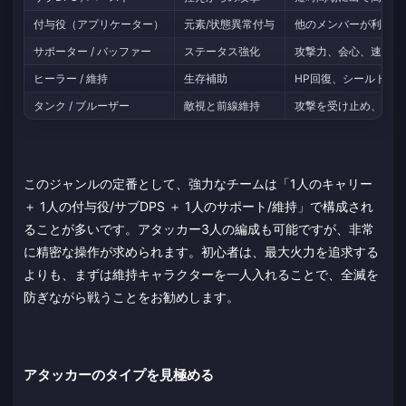
付与役（アプリケーター）
元素/状態異常付与
他のメンバーが利用す
サポーター / バッファー
ステータス強化
攻撃力、会心、速度な
ヒーラー / 維持
生存補助
HP回復、シールド、
タンク / ブルーザー
敵視と前線維持
攻撃を受け止め、敵の
このジャンルの定番として、強力なチームは「1人のキャリー
＋ 1人の付与役/サブDPS ＋ 1人のサポート/維持」で構成され
ることが多いです。アタッカー3人の編成も可能ですが、非常
に精密な操作が求められます。初心者は、最大火力を追求する
よりも、まずは維持キャラクターを一人入れることで、全滅を
防ぎながら戦うことをお勧めします。
アタッカーのタイプを見極める