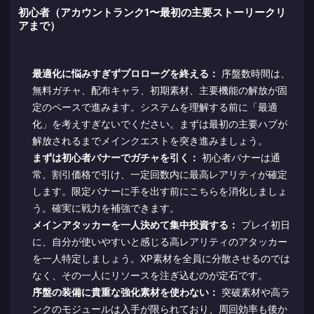
初心者（アカウントランク1〜最初の主要ストーリークリ
アまで）
最適化に悩みすぎずプロローグを終える：
序盤数時間は、
無料ガチャ、配布キャラ、初期素材、主要機能の解放が固
定のペースで進みます。システムを理解する前に「最適
化」を考えすぎないでください。まずは最初の主要ハブが
解放されるまでメインクエストを突き進みましょう。
まずは初心者バナーでガチャを引く：
初心者バナーは通
常、割引価格で引け、一定回数内に最高レアリティが確定
します。限定バナーに手を出す前にこちらを消化しましょ
う。確実に戦力を補強できます。
メインアタッカーを一人決めて集中投資する：
プレイ初日
に、自分が使いやすいと感じる高レアリティのアタッカー
を一人特定しましょう。XP素材を全員に分散させるのでは
なく、その一人にリソースを注ぎ込むのが定石です。
序盤の装備に貴重な強化素材を使わない：
突破素材や高ラ
ンクのモジュールは入手が限られており、周回効率も後か