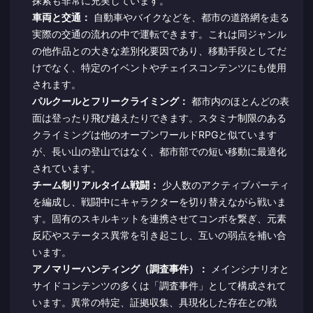
探索も非常に充実しています。
車両と交通：
自動車やバイクなどを、都市の道路網を走る
実際の交通の流れの中で運転できます。これは同ジャンル
の他作品との大きな差別化要因であり、移動手段としてだ
けでなく、特定のイベントやチェイスコンテンツにも使用
されます。
パルクールとフリークライミング：
都市内のほとんどの表
面は登ったり飛び越えたりできます。スタミナ制限のある
クライミングは他のオープンワールドRPGと似ています
が、長い山の登山ではなく、都市部での短い移動に最適化
されています。
チーム制リアルタイム戦闘：
少人数のアクティブパーティ
を編成し、戦闘中にキャラクターを切り替えながら戦いま
す。固有のスキルキットを連携させてコンボを繋ぎ、元素
反応やステータス異常を引き起こし、互いの弱点を補い合
います。
アノマリーハンティング（調査事件）：
メインシナリオと
サイドコンテンツの多くは「調査事件」として構成されて
います。異常の特定、証拠収集、具現化した存在との戦