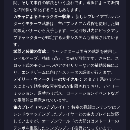
闘、そして事件の解決という流れです。選択によって派閥
との関係が変化することもあります。
ガチャによるキャラクター収集：
新しいプレイアブルハン
ターやモチーフ武器は、主にプレミアム通貨を使用した期
間限定バナーから入手します。一定回数以内にピックアッ
プキャラクターが確定する天井システムも搭載されていま
す。
武器と装備の育成：
キャラクターは固有の武器を使用し、
レベルアップ、精錬（凸）、突破が可能です。さらに、ス
ロット式のモジュールやアクセサリーなどの補助装備によ
り、エンドゲームに向けたステータス調整が行えます。
デイリー・ウィークリーのサイクル：
スタミナ系のリソー
スによって効率的な素材集めが制限されており、デイリー
ミッション、週替わりボス、ローテーションイベントなど
が重層的に用意されています。
協力プレイ（マルチプレイ）：
特定の戦闘コンテンツはフ
レンドやマッチングしたプレイヤーとの協力プレイに対応
していますが、オープンワールドの大部分はストーリーの
テンポを重視したシングルプレイ推奨となっています。