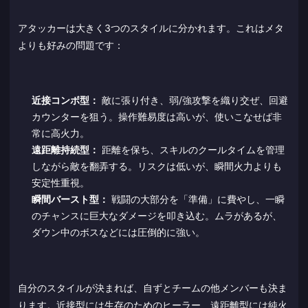
アタッカーは大きく3つのスタイルに分かれます。これはメタ
よりも好みの問題です：
近接コンボ型：
敵に張り付き、弱/強攻撃を織り交ぜ、回避
カウンターを狙う。操作難易度は高いが、使いこなせば非
常に高火力。
遠距離持続型：
距離を保ち、スキルのクールタイムを管理
しながら敵を翻弄する。リスクは低いが、瞬間火力よりも
安定性重視。
瞬間バースト型：
戦闘の大部分を「準備」に費やし、一瞬
のチャンスに巨大なダメージを叩き込む。ムラがあるが、
ダウン中のボスなどには圧倒的に強い。
自分のスタイルが決まれば、自ずとチームの他メンバーも決ま
ります。近接型には生存のためのヒーラー、遠距離型には純火