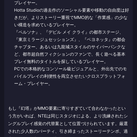
プレイヤー。
Hotta Studioの過去作のソーシャル要素や移動の自由度は好
きだが、よりストーリー重視でMMO的な「作業感」の少な
い構造を求めているプレイヤー。
『ペルソナ』、『デビル メイ クライ』の都市ステージ、
『東京ミラージュセッションズ』、『ベヨネッタ』の都会
チャプター、あるいは九龍城スタイルのサイバーパンクな
ど、都市超自然フィクションのファンで、長く遊べる基本
プレイ無料のタイトルを探しているプレイヤー。
PCでの本格的なコンソール級ビジュアルと、外出先でのモ
バイルプレイの利便性を両立させたいクロスプラットフォ
ーム・プレイヤー。
もし『幻塔』がMMO要素に寄りすぎていて合わなかったとい
う方がいれば、NTEは同じスタジオによる、より洗練されたシ
ングルプレイ感覚の代替案として位置づけられています。厳選
された少人数のパーティ、引き締まったストーリーテンポ、過