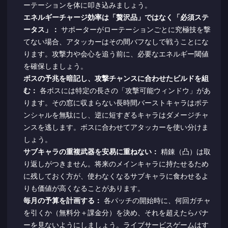
ーテーションを体に叩き込みましょう。
エネルギーチャージ効率は「贅沢品」ではなく「必須ステ
ータス」：
サポーターがローテーションごとに究極技を撃
てない場合、アタッカーはその間バフなしで戦うことにな
ります。攻撃力や会心を追う前に、必要なエネルギー閾値
を確保しましょう。
ボスの予兆を暗記し、攻撃チャンスに合わせたビルドを組
む：
各ボスには特定の長さの「攻撃可能ウィンドウ」があ
ります。その窓に収まらない長時間バーストキャラはポテ
ンシャルを無駄にし、逆に短すぎるキャラはダメージチャ
ンスを逃します。ボスに合わせてアタッカーを使い分けま
しょう。
サブキャラの重複武器を安易に重ねない：
精錬（凸）は取
り返しがつきません。将来のメインキャラに持たせるため
に残しておく方が、使わなくなるサブキャラに食わせるよ
りも価値が高くなることがあります。
毎月の予算を計画する：
各パッチの開始時に、何回ガチャ
を引くか（無料分＋課金分）を決め、それを超えたらバナ
ーを見ないようにしましょう。ライブサービスゲームはす