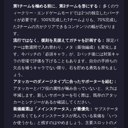
第1チームを極める前に、第2チームを形にする：
多くのウ
ィークリー・エンドゲームモードでは2つの独立したパーテ
ィが必要です。100%完成した1チームよりも、70%完成し
た2チームの方がクリアできるコンテンツの幅が広がりま
す。
流行ではなく、復刻を見据えてガチャを計画する：
限定バ
ナーは数週間で入れ替わり、メタ（最強編成）も変化しま
す。今パッチの「必須キャラ」が、2パッチ後には対策キャ
ラの登場で評価を下げることもあります。自分の手持ちの
欠点を補うキャラでない限り、石を貯める勇気を持ちまし
ょう。
アタッカーのダメージタイプに合ったサポーターを組む：
アタッカーとバフ役の属性が噛み合っていないと、火力は
半減します。新しいサポーターを引く際は、既存のアタッ
カーとシナジーがあるか確認してください。
装備厳選は「メインステータス」が最優先：
サブステータ
スが良くてもメインステータスが死んでいる装備を「いつ
か使うかも」と残すのはやめましょう。主要スロットのメ