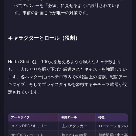
べてのバナーを「必須」に見せるように設計されていま
す。事前の計画こそが唯一の対策です。
キャラクターとロール（役割）
Hotta Studioは、100人を超えるような膨大なキャラ数より
も、一人ひとりを掘り下げた厳選されたキャストを強調してい
ます。各ハンターにはヘテロ市内での物語上の役割、戦闘アー
キタイプ、そしてプレイスタイルを象徴するモチーフ武器が設
定されています。
アーキタイプ
戦闘ロール
特徴
メインDPS / キャリー
主力アタッカー
ローテーションの大部
サブDPS / バースト
控えからの攻撃
短時間場に出て高火力