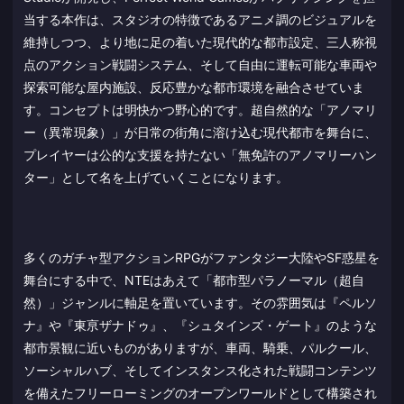
当する本作は、スタジオの特徴であるアニメ調のビジュアルを
維持しつつ、より地に足の着いた現代的な都市設定、三人称視
点のアクション戦闘システム、そして自由に運転可能な車両や
探索可能な屋内施設、反応豊かな都市環境を融合させていま
す。コンセプトは明快かつ野心的です。超自然的な「アノマリ
ー（異常現象）」が日常の街角に溶け込む現代都市を舞台に、
プレイヤーは公的な支援を持たない「無免許のアノマリーハン
ター」として名を上げていくことになります。
多くのガチャ型アクションRPGがファンタジー大陸やSF惑星を
舞台にする中で、NTEはあえて「都市型パラノーマル（超自
然）」ジャンルに軸足を置いています。その雰囲気は『ペルソ
ナ』や『東亰ザナドゥ』、『シュタインズ・ゲート』のような
都市景観に近いものがありますが、車両、騎乗、パルクール、
ソーシャルハブ、そしてインスタンス化された戦闘コンテンツ
を備えたフリーローミングのオープンワールドとして構築され