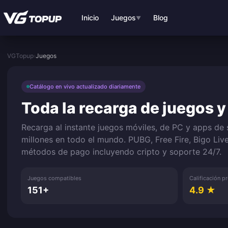
Saltar al contenido principal
Inicio
Juegos
Blog
▼
VGTopup
›
Juegos
Catálogo en vivo actualizado diariamente
Toda la recarga de juegos y
Recarga al instante juegos móviles, de PC y apps de
millones en todo el mundo. PUBG, Free Fire, Bigo Liv
métodos de pago incluyendo cripto y soporte 24/7.
Juegos compatibles
Calificación 
151+
4.9 ★