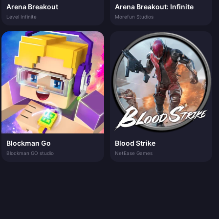
Arena Breakout
Arena Breakout: Infinite
Level Infinite
Morefun Studios
Blockman Go
Blood Strike
Blockman GO studio
NetEase Games