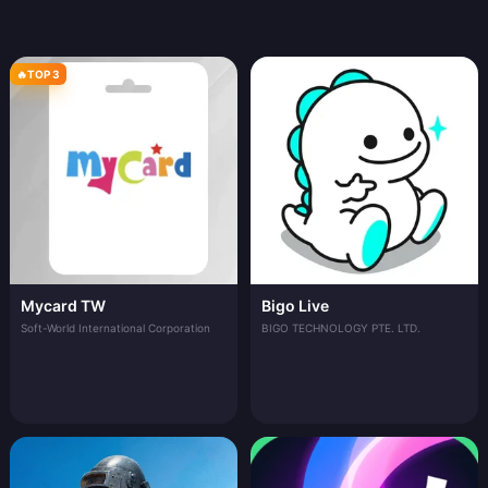
🔥
TOP 3
Mycard TW
Bigo Live
Soft-World International Corporation
BIGO TECHNOLOGY PTE. LTD.