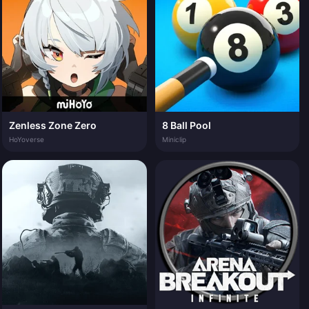
Zenless Zone Zero
8 Ball Pool
HoYoverse
Miniclip