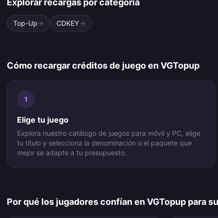
Explorar recargas por categoría
Top-Up
→
CDKEY
→
Cómo recargar créditos de juego en VGTopup
1
Elige tu juego
Explora nuestro catálogo de juegos para móvil y PC, elige
tu título y selecciona la denominación o el paquete que
mejor se adapte a tu presupuesto.
Por qué los jugadores confían en VGTopup para s