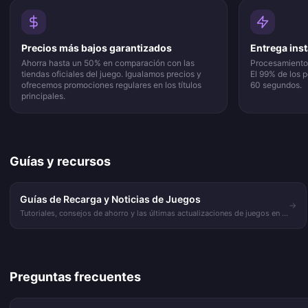
Precios más bajos garantizados
Entrega ins
Ahorra hasta un 50% en comparación con las
Procesamiento 
tiendas oficiales del juego. Igualamos precios y
El 99% de los 
ofrecemos promociones regulares en los títulos
60 segundos.
principales.
Guías y recursos
Guías de Recarga y Noticias de Juegos
→
Tutoriales, consejos de ahorro y las últimas actualizaciones de juegos en el
blog de VGTopup.
Preguntas frecuentes