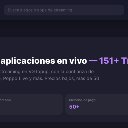
Busca juegos o apps de streaming...
 aplicaciones en vivo
— 151+ T
 streaming en VGTopup, con la confianza de
e, Poppo Live y más. Precios bajos, más de 50
promedio
Métodos de pago
50+