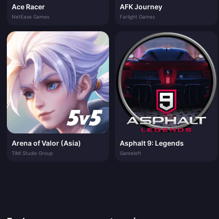
Ace Racer
AFK Journey
NetEase Games
Farlight Games
Arena of Valor (Asia)
Asphalt 9: Legends
TiMi Studio Group
Gameloft