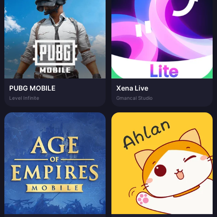
PUBG MOBILE
Xena Live
Level Infinite
Gmancal Studio