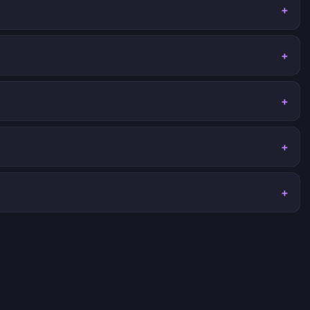
+
+
+
+
+