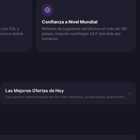
Confianza a Nivel Mundial
o con SSL y
Millones de jugadores satisfechos en más de 180
 nunca estará
países. Soporte multilingüe 24/7 atendido por
humanos.
Las Mejores Ofertas de Hoy
→
Descuentos seleccionados en los más vendidos, actualizados diariamente
en la página de inicio.