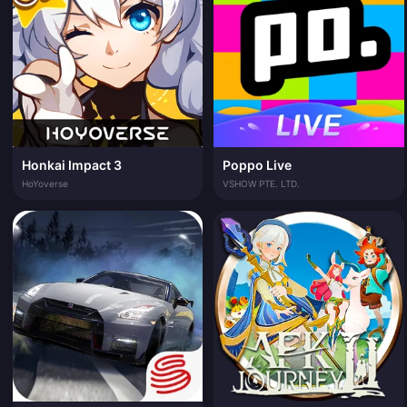
Honkai Impact 3
Poppo Live
HoYoverse
VSHOW PTE. LTD.