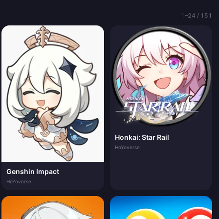
1–24 / 151
Honkai: Star Rail
HoYoverse
Genshin Impact
HoYoverse