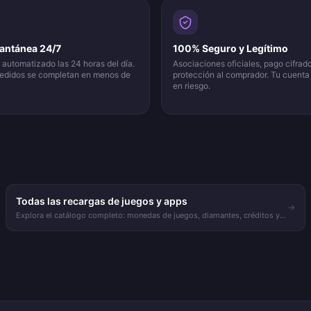
tantánea 24/7
100% Seguro y Legítimo
automatizado las 24 horas del día.
Asociaciones oficiales, pago cifrad
pedidos se completan en menos de
protección al comprador. Tu cuenta
en riesgo.
Todas las recargas de juegos y apps
→
Explora el catálogo completo: monedas de juegos, diamantes, créditos y
recargas de streaming.