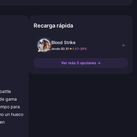
Recarga rápida
Blood Strike
→
desde $0.91
★
4.83
-30%
Ver más 5 opciones →
battle
s de gama
iempo para
cho un hueco
 en