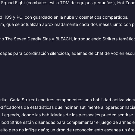
co: Squad Fight (combates estilo TDM de equipos pequeños), Hot Zone
oid, iOS y PC, con guardado en la nube y cosméticos compartidos.
ium, que se actualizan aproximadamente cada dos meses junto con 
o The Seven Deadly Sins y BLEACH, introduciendo Strikers temátic
capas para coordinación silenciosa, además de chat de voz en esc
rike. Cada Striker tiene tres componentes: una habilidad activa vinc
ificadores de estadísticas que inclinan sutilmente al operador hacia
x Legends, donde las habilidades de los personajes pueden sentirse
n Blood Strike están diseñadas para complementar el juego de armas e
 alto pero no inflige daño; un dron de reconocimiento escanea un ár