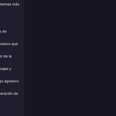
sistemas más
a de
 pasivo que
d de la
bajas y
go agresivo
peración de