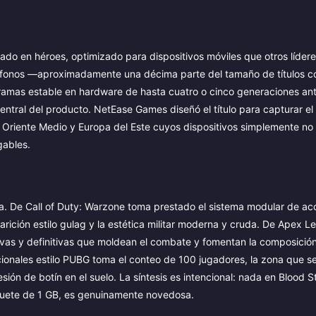
sado en héroes, optimizado para dispositivos móviles que otros lídere
eléfonos —aproximadamente una décima parte del tamaño de títulos 
ramas estable en hardware de hasta cuatro o cinco generaciones ante
s central del producto. NetEase Games diseñó el título para capturar e
, Oriente Medio y Europa del Este cuyos dispositivos simplemente n
gables.
ia. De Call of Duty: Warzone toma prestado el sistema modular de ac
arición estilo gulag y la estética militar moderna y cruda. De Apex 
sivas y definitivas que moldean el combate y fomentan la composició
icionales estilo PUBG toma el conteo de 100 jugadores, la zona que se
ión de botín en el suelo. La síntesis es intencional: nada en Blood S
aquete de 1 GB, es genuinamente novedosa.