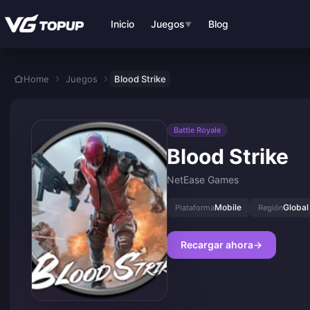
Saltar al contenido principal
Inicio
Juegos
Blog
▼
Home
Juegos
Blood Strike
Battle Royale
Blood Strike
NetEase Games
Mobile
Global
Plataforma
Región
Recargar ahora
→