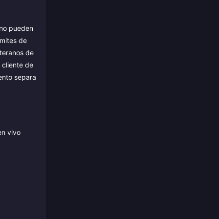
o no pueden
ímites de
eteranos de
 cliente de
ento separa
en vivo