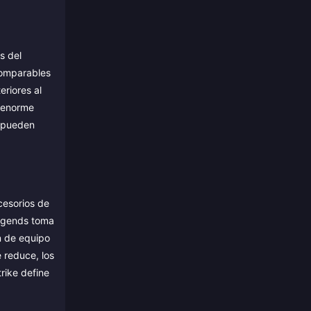
s del
comparables
riores al
l enorme
o pueden
cesorios de
Legends toma
n de equipo
 reduce, los
trike define