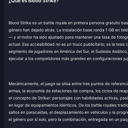
¿Qué es Blood Strike?
Blood Strike es un battle royale en primera persona gratuito ba
género han dejado atrás. La instalación base ronda 1 GB en t
— y el motor ha sido ajustado para mantener una tasa de fotog
actual. Esa accesibilidad no es un truco publicitario; es la tesi
segmento de jugadores en América del Sur, el Sudeste Asiático
ejecutar a los competidores más grandes en configuraciones ju
Mecánicamente, el juego se sitúa entre tres puntos de referenc
armas, la economía de estaciones de compra, los ciclos de reap
el concepto de Striker: personajes con habilidades activas, pa
en lugar de equipamientos idénticos. De los battle royales trad
saltos en paracaídas, el desplazamiento en vehículos y la progres
el género por sí solo, pero la combinación, entregada en un p