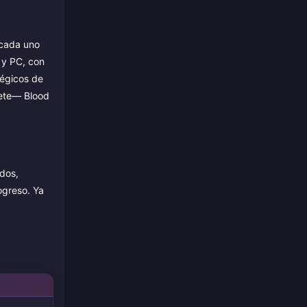
(cada uno
 y PC, con
tégicos de
uete— Blood
odos,
ogreso. Ya