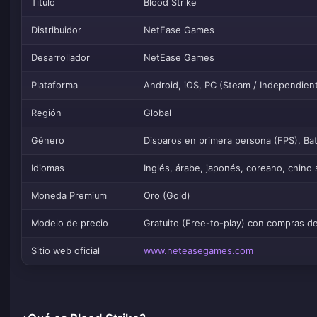
Título
Blood Strike
Distribuidor
NetEase Games
Desarrollador
NetEase Games
Plataforma
Android, iOS, PC (Steam / Independien
Región
Global
Género
Disparos en primera persona (FPS), Bat
Idiomas
Inglés, árabe, japonés, coreano, chino 
Moneda Premium
Oro (Gold)
Modelo de precio
Gratuito (Free-to-play) con compras de
Sitio web oficial
www.neteasegames.com