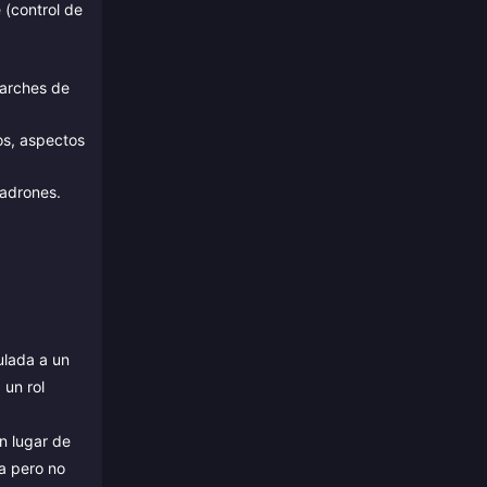
 (control de
parches de
os, aspectos
uadrones.
ulada a un
 un rol
n lugar de
ea pero no