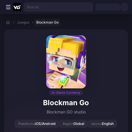
Saltar al contenido principal
Buscar...
Juegos
Blockman Go
In-Game Currency
Blockman Go
Blockman GO studio
iOS/Android
Global
English
Plataforma
Región
Idioma