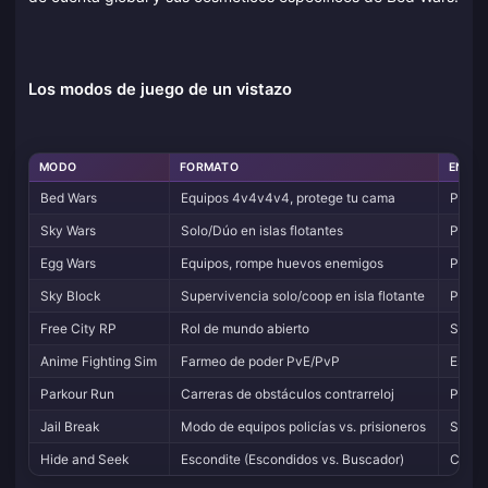
Los modos de juego de un vistazo
MODO
FORMATO
ENFOQ
Bed Wars
Equipos 4v4v4v4, protege tu cama
PvP, 
Sky Wars
Solo/Dúo en islas flotantes
PvP, a
Egg Wars
Equipos, rompe huevos enemigos
PvP + 
Sky Block
Supervivencia solo/coop en isla flotante
PvE, a
Free City RP
Rol de mundo abierto
Social
Anime Fighting Sim
Farmeo de poder PvE/PvP
Escala
Parkour Run
Carreras de obstáculos contrarreloj
Preci
Jail Break
Modo de equipos policías vs. prisioneros
Sigilo
Hide and Seek
Escondite (Escondidos vs. Buscador)
Conoc