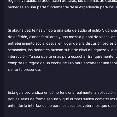
regalos virtuales, la decoración de salas, los sistemas de clasifi
monedas en una parte fundamental de la experiencia para los us
Si alguna vez te has unido a una sala de audio al estilo Clubhou
de anfitrión, clanes familiares y una mezcla global de voces las
entretenimiento social casual en lugar de a la discusión profesio
semanales, los donantes buscan subir de nivel de riqueza y la
interacción. Ya sea que te unas para escuchar tranquilamente, pa
comprar un regalo de un coche de lujo para encabezar una tabla 
siente tu presencia.
Esta guía profundiza en cómo funciona realmente la aplicación
por las salas de forma segura y qué errores suelen cometer los n
entender la interfaz como para los usuarios veteranos que des