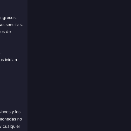
ingresos.
s sencillas.
gos de
.
s inician
iones y los
 monedas no
y cualquier