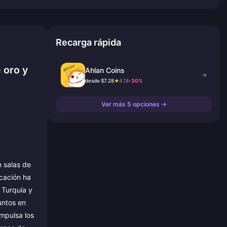
Recarga rápida
 oro y
Ahlan Coins
→
desde $7.28
★
4.18
-30%
Ver más 5 opciones →
n salas de
icación ha
 Turquía y
untos en
mpulsa los