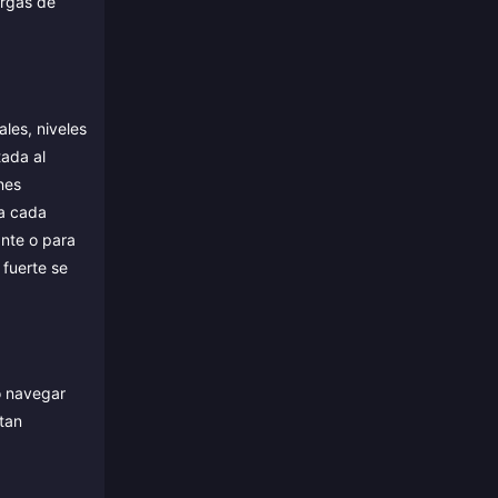
argas de
ales, niveles
tada al
nes
ta cada
ante o para
 fuerte se
o navegar
ntan