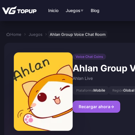
Saltar al contenido principal
Inicio
Juegos
Blog
▼
Home
Juegos
Ahlan Group Voice Chat Room
Voice Chat Coins
Ahlan Group 
Ahlan Live
Mobile
Global
Plataforma
Región
Recargar ahora
→