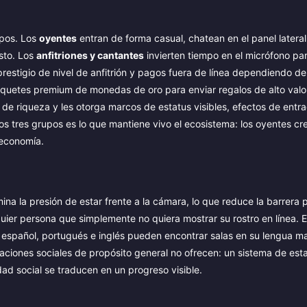
ipos. Los
oyentes
entran de forma casual, chatean en el panel lateral
sto. Los
anfitriones y cantantes
invierten tiempo en el micrófono pa
estigio de nivel de anfitrión y pagos fuera de línea dependiendo de
quetes premium de monedas de oro para enviar regalos de alto valo
nes de riqueza y les otorga marcos de estatus visibles, efectos de entr
stos tres grupos es lo que mantiene vivo el ecosistema: los oyentes cr
 economía.
ina la presión de estar frente a la cámara, lo que reduce la barrera 
uier persona que simplemente no quiera mostrar su rostro en línea. 
o, español, portugués e inglés pueden encontrar salas en su lengua m
aciones sociales de propósito general no ofrecen: un sistema de est
dad social se traducen en un progreso visible.