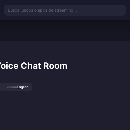
Busca juegos o apps de streaming...
Voice Chat Room
English
Idioma