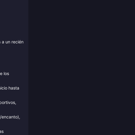
 a un recién
e los
icio hasta
ortivos,
a/encanto),
as