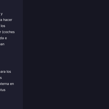
 y
ra hacer
 los
r (coches
ada e
ean
para los
Es
aterna en
atus