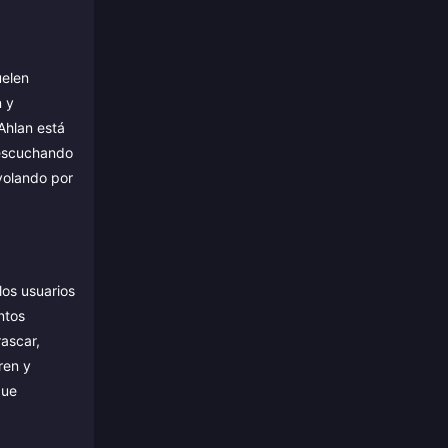
uelen
n y
Ahlan está
, escuchando
 volando por
los usuarios
ntos
rascar,
ren y
que