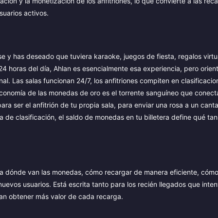
cación y la monetización de los anfitriones, lo que convierte a las rec
uarios activos.
se y has deseado que tuviera karaoke, juegos de fiesta, regalos virtu
 24 horas del día, Ahlan es esencialmente esa experiencia, pero orien
nal. Las salas funcionan 24/7, los anfitriones compiten en clasificacio
 economía de las monedas de oro es el torrente sanguíneo que conec
ra ser el anfitrión de tu propia sala, para enviar una rosa a un cant
de clasificación, el saldo de monedas en tu billetera define qué tan
, a dónde van las monedas, cómo recargar de manera eficiente, cóm
uevos usuarios. Está escrita tanto para los recién llegados que inte
ean obtener más valor de cada recarga.