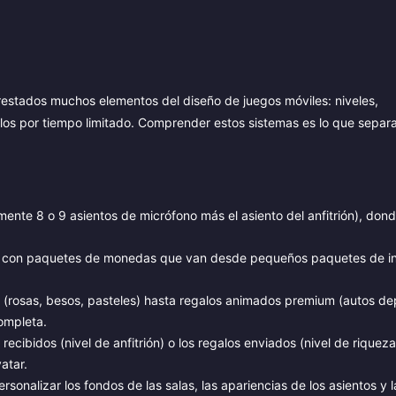
prestados muchos elementos del diseño de juegos móviles: niveles,
alos por tiempo limitado. Comprender estos sistemas es lo que separa
nte 8 o 9 asientos de micrófono más el asiento del anfitrión), dond
s, con paquetes de monedas que van desde pequeños paquetes de in
(rosas, besos, pasteles) hasta regalos animados premium (autos dep
completa.
ecibidos (nivel de anfitrión) o los regalos enviados (nivel de riquez
atar.
rsonalizar los fondos de las salas, las apariencias de los asientos y l