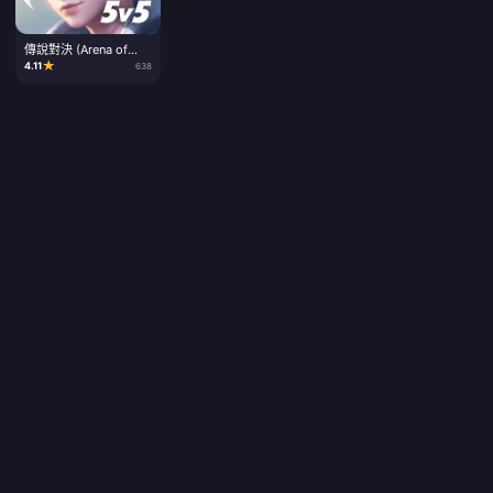
傳說對決 (Arena of
Valor) 點數儲值
★
4.11
638