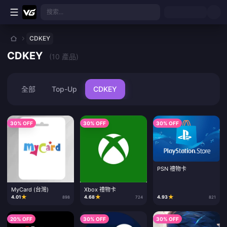
跳至主要內容
搜索...
CDKEY
CDKEY
(10 產品)
全部
Top-Up
CDKEY
30% OFF
30% OFF
30% OFF
PSN 禮物卡
MyCard (台灣)
Xbox 禮物卡
★
★
★
4.01
4.68
4.93
898
724
821
20% OFF
30% OFF
30% OFF