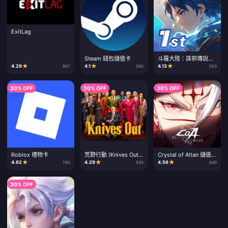
ExitLag
Steam 錢包儲值卡
斗羅大陸：誅邪傳說
CD Key
★
★
★
4.29
4.1
4.13
867
580
553
30% OFF
30% OFF
30% OFF
Roblox 禮物卡
荒野行動 (Knives Out)
Crystal of Altan 儲值點
點數儲值
數卡
★
★
★
4.62
4.29
4.56
760
555
640
30% OFF