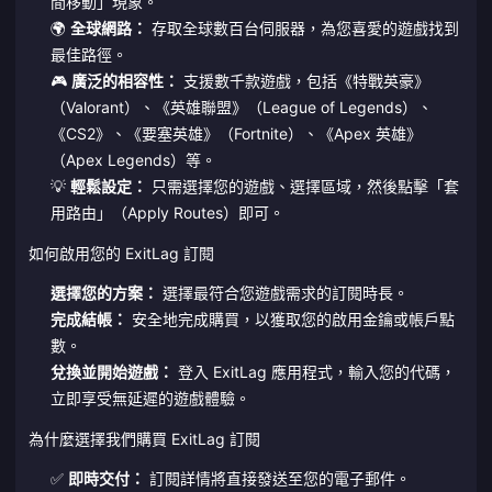
間移動」現象。
🌍
全球網路：
存取全球數百台伺服器，為您喜愛的遊戲找到
最佳路徑。
🎮
廣泛的相容性：
支援數千款遊戲，包括《特戰英豪》
（Valorant）、《英雄聯盟》（League of Legends）、
《CS2》、《要塞英雄》（Fortnite）、《Apex 英雄》
（Apex Legends）等。
💡
輕鬆設定：
只需選擇您的遊戲、選擇區域，然後點擊「套
用路由」（Apply Routes）即可。
如何啟用您的 ExitLag 訂閱
選擇您的方案：
選擇最符合您遊戲需求的訂閱時長。
完成結帳：
安全地完成購買，以獲取您的啟用金鑰或帳戶點
數。
兌換並開始遊戲：
登入 ExitLag 應用程式，輸入您的代碼，
立即享受無延遲的遊戲體驗。
為什麼選擇我們購買 ExitLag 訂閱
✅
即時交付：
訂閱詳情將直接發送至您的電子郵件。