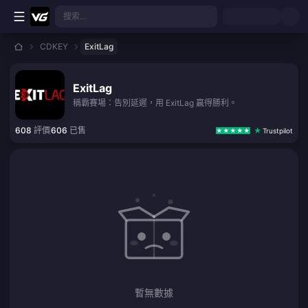
跳至主要內容
搜索...
CDKEY
ExitLag
ExitLag
稱霸賽場：告別延遲，用 ExitLag 贏得勝利。
608
評價
606
已售
Trustpilot
暫無數據