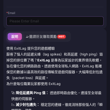
*
Email
說明
邀請好友賺取獎勵
HOT
使用 ExitLag 提升您的遊戲體驗
厭倦了惱人的延遲尖峰（lag spikes）和高延遲（high ping）毀
掉您的排位賽了嗎？
ExitLag
是專為玩家設計的業界領先軟體，
旨在優化您的網路路由。透過使用全球私人網路，ExitLag 能確
保您的數據以最高效的路徑傳輸至遊戲伺服器，大幅降低封包遺
失（packet loss）與延遲。
為什麼每位職業玩家都使用 ExitLag
🚀
降低延遲與 Ping 值：
透過即時路由優化，連接至全球最
快速的伺服器。
📉
減少封包遺失：
穩定您的連線，徹底消除那些惱人的「瞬