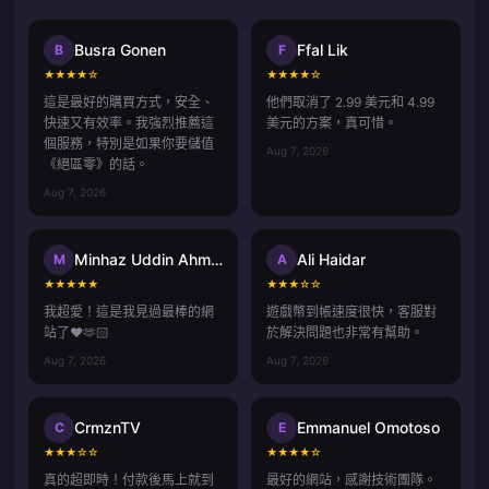
Busra Gonen
Ffal Lik
B
F
★
★
★
★
☆
★
★
★
★
☆
這是最好的購買方式，安全、
他們取消了 2.99 美元和 4.99
快速又有效率。我強烈推薦這
美元的方案，真可惜。
個服務，特別是如果你要儲值
Aug 7, 2026
《絕區零》的話。
Aug 7, 2026
Minhaz Uddin Ahmed
Ali Haidar
M
A
★
★
★
★
★
★
★
★
☆
☆
我超愛！這是我見過最棒的網
遊戲幣到帳速度很快，客服對
站了❤️🫶🏻
於解決問題也非常有幫助。
Aug 7, 2026
Aug 7, 2026
CrmznTV
Emmanuel Omotoso
C
E
★
★
★
☆
☆
★
★
★
★
☆
真的超即時！付款後馬上就到
最好的網站，感謝技術團隊。