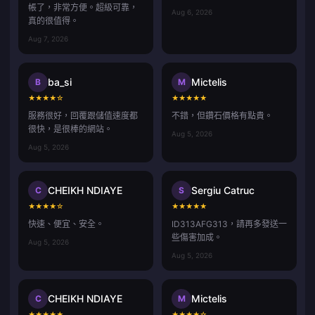
帳了，非常方便。超級可靠，
Aug 6, 2026
真的很值得。
Aug 7, 2026
ba_si
Mictelis
B
M
★
★
★
★
☆
★
★
★
★
★
服務很好，回覆跟儲值速度都
不錯，但鑽石價格有點貴。
很快，是很棒的網站。
Aug 5, 2026
Aug 5, 2026
CHEIKH NDIAYE
Sergiu Catruc
C
S
★
★
★
★
☆
★
★
★
★
★
快速、便宜、安全。
ID313AFG313，請再多發送一
些傷害加成。
Aug 5, 2026
Aug 5, 2026
CHEIKH NDIAYE
Mictelis
C
M
★
★
★
★
★
★
★
★
★
☆