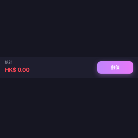
總計
儲值
HK$ 0.00
您值得信賴的遊戲儲值與直播充值平台。保證即時到帳、安全支付，價格最優惠。
關注我們