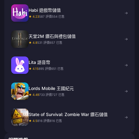
Habi 遊戲幣儲值
→
★ 4.23
587 評價
554 已售
天堂2M 鑽石與禮包儲值
→
★ 4.8
531 評價
657 已售
Lita 語音幣
→
★ 4.15
895 評價
651 已售
Lords Mobile 王國紀元
→
★ 4.49
733 評價
727 已售
State of Survival: Zombie War 鑽石儲值
→
★ 4.5
816 評價
816 已售