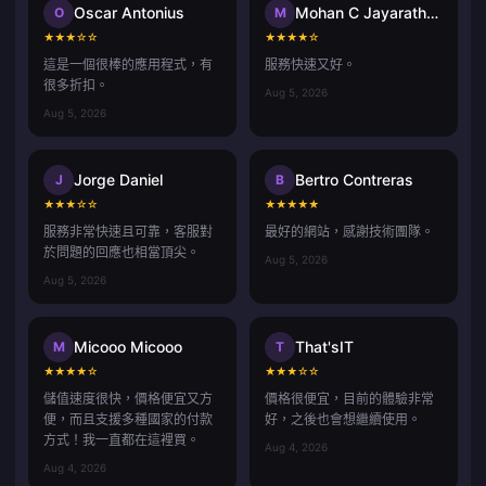
Oscar Antonius
Mohan C Jayarathna
O
M
★
★
★
☆
☆
★
★
★
★
☆
這是一個很棒的應用程式，有
服務快速又好。
很多折扣。
Aug 5, 2026
Aug 5, 2026
Jorge Daniel
Bertro Contreras
J
B
★
★
★
☆
☆
★
★
★
★
★
服務非常快速且可靠，客服對
最好的網站，感謝技術團隊。
於問題的回應也相當頂尖。
Aug 5, 2026
Aug 5, 2026
Micooo Micooo
That'sIT
M
T
★
★
★
★
☆
★
★
★
☆
☆
儲值速度很快，價格便宜又方
價格很便宜，目前的體驗非常
便，而且支援多種國家的付款
好，之後也會想繼續使用。
方式！我一直都在這裡買。
Aug 4, 2026
Aug 4, 2026