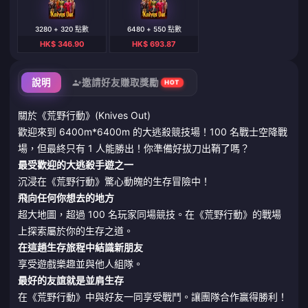
3280 + 320 點數
6480 + 550 點數
HK$ 346.90
HK$ 693.87
說明
邀請好友賺取獎勵
HOT
關於《荒野行動》(Knives Out)
歡迎來到 6400m*6400m 的大逃殺競技場！100 名戰士空降戰
場，但最終只有 1 人能勝出！你準備好拔刀出鞘了嗎？
最受歡迎的大逃殺手遊之一
沉浸在《荒野行動》驚心動魄的生存冒險中！
飛向任何你想去的地方
超大地圖，超過 100 名玩家同場競技。在《荒野行動》的戰場
上探索屬於你的生存之道。
在這趟生存旅程中結識新朋友
享受遊戲樂趣並與他人組隊。
最好的友誼就是並肩生存
在《荒野行動》中與好友一同享受戰鬥。讓團隊合作贏得勝利！