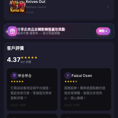
Knives Out
→
NetEase Games
Mobile
分享此商品並轉動轉盤贏取獎勵
轉動
最高可獲 優惠券 — 每日限量獎勵
客戶評價
★
★
★
★
★
4.37
841 評價
뽀송뽀송
Faizul Osen
뽀
F
★
★
★
★
★
★
★
★
★
☆
打算試試看用這個平台儲值，
服務超棒！購買遊戲點數的過
看起來很可靠，等儲值完再來
程非常順暢，客服也非常熱
更新評價 🤍
心，真心推薦！
Aug 5, 2026
Aug 5, 2026