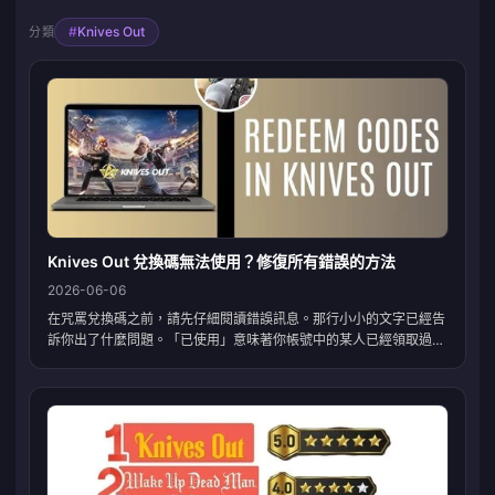
#
Knives Out
分類
Knives Out 兌換碼無法使用？修復所有錯誤的方法
2026-06-06
在咒罵兌換碼之前，請先仔細閱讀錯誤訊息。那行小小的文字已經告
訴你出了什麼問題。「已使用」意味著你帳號中的某人已經領取過，
這是一個已經失效的一次性獎勵。「區域錯誤」意味著該兌換碼是為
其他伺服器（如日服或國服）設計的，不適用於你的伺服器。「無
效」則幾乎總是拼寫錯誤、不小心多輸入了空格，或者是活動期限在
幾週前就已截止。在放棄該兌換碼之前，請依序檢查：拼寫、伺服
器、信箱。