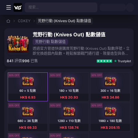
跳至主要內容
搜索...
CDKEY
荒野行動 (Knives Out) 點數儲值
荒野行動 (Knives Out) 點數儲值
荒野行動 點數儲值
透過官方管道快速購買荒野行動 (Knives Out) 點數序號，立
即兌換遊戲內點數。輕鬆解鎖戰鬥通行證、限量造型與各類
稀有道具，助你在戰場上脫穎而出。付款後立即發送序號，
841
評價
996
已售
Trustpilot
安全又便捷。
30% OFF
30% OFF
30% OFF
60 + 5 點數
180 + 10 點數
300 + 16 點數
HK$ 6.93
HK$ 20.93
HK$ 34.86
30% OFF
30% OFF
30% OFF
680 + 36 點數
1280 + 110 點數
1980 + 180 點數
HK$ 69.33
HK$ 138.74
HK$ 208.15
30% OFF
30% OFF