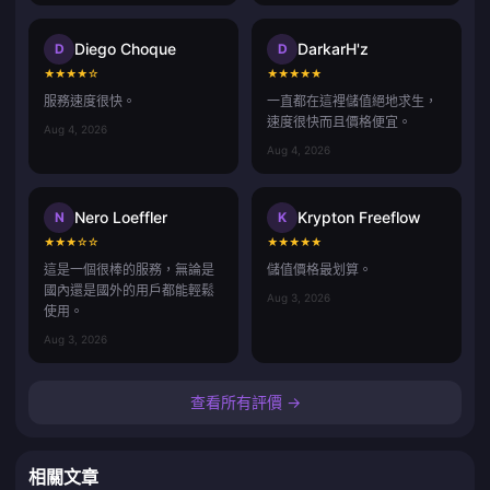
Diego Choque
DarkarH'z
D
D
★
★
★
★
☆
★
★
★
★
★
服務速度很快。
一直都在這裡儲值絕地求生，
速度很快而且價格便宜。
Aug 4, 2026
Aug 4, 2026
Nero Loeffler
Krypton Freeflow
N
K
★
★
★
☆
☆
★
★
★
★
★
這是一個很棒的服務，無論是
儲值價格最划算。
國內還是國外的用戶都能輕鬆
Aug 3, 2026
使用。
Aug 3, 2026
查看所有評價 →
相關文章