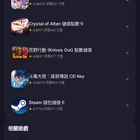
→
★ 4.36
926 評價
621 已售
Crystal of Altan 儲值點數卡
→
★ 4.8
917 評價
646 已售
荒野行動 (Knives Out) 點數儲值
→
★ 4.8
837 評價
977 已售
斗羅大陸：誅邪傳說 CD Key
→
★ 4.04
574 評價
854 已售
Steam 錢包儲值卡
→
★ 4.7
718 評價
977 已售
相關遊戲