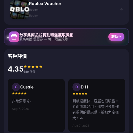
Roblox Voucher
→
Roblox
Roblox
分享此商品並轉動轉盤贏取獎勵
轉動
最高可獲 優惠券 — 每日限量獎勵
客戶評價
★
★
★
★
★
4.35
689 評價
Gussie
D H
G
D
★
★
★
★
★
★
★
★
★
★
非常滿意 👍
到帳速度快，客服也很積極。
介面簡單好用，還有很多創作
Aug 7, 2026
者提供的優惠碼，折扣力度很
大。🔥
Aug 7, 2026