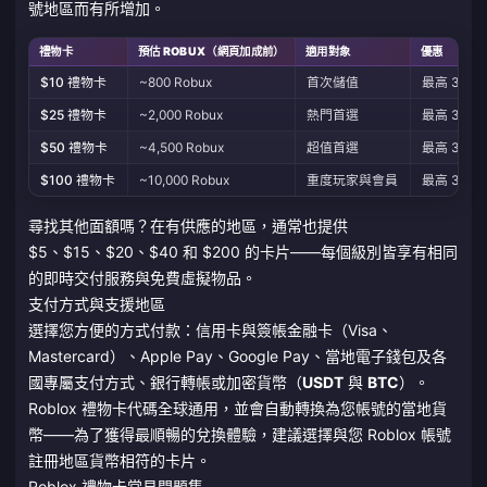
號地區而有所增加。
禮物卡
預估 ROBUX（網頁加成前）
適用對象
優惠
$10 禮物卡
~800 Robux
首次儲值
最高 30%
$25 禮物卡
~2,000 Robux
熱門首選
最高 30%
$50 禮物卡
~4,500 Robux
超值首選
最高 30%
$100 禮物卡
~10,000 Robux
重度玩家與會員
最高 30%
尋找其他面額嗎？在有供應的地區，通常也提供
$5、$15、$20、$40 和 $200 的卡片——每個級別皆享有相同
的即時交付服務與免費虛擬物品。
支付方式與支援地區
選擇您方便的方式付款：信用卡與簽帳金融卡（Visa、
Mastercard）、Apple Pay、Google Pay、當地電子錢包及各
國專屬支付方式、銀行轉帳或加密貨幣（
USDT
與
BTC
）。
Roblox 禮物卡代碼全球通用，並會自動轉換為您帳號的當地貨
幣——為了獲得最順暢的兌換體驗，建議選擇與您 Roblox 帳號
註冊地區貨幣相符的卡片。
Roblox 禮物卡常見問題集