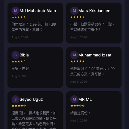
Md Mahabub Alam
Mats Kristiansen
M
M
★
★
★
★
☆
★
★
★
★
☆
他們取消了 2.99 美元和 4.99
不錯，但還是稍微貴了一點，
美元的方案，真可惜。
不過轉帳速度很快！
Aug 7, 2026
Aug 6, 2026
Bibia
Muhammad Izzat
B
M
★
★
★
★
☆
★
★
★
★
★
早安，你好。
他們取消了 2.99 美元和 4.99
美元的方案，真可惜。
Aug 6, 2026
Aug 6, 2026
Seyed Uguz
MR ML
S
M
★
★
★
★
☆
★
★
★
☆
☆
速度很快，價格也很親民，加
請發送備份。
上優惠券和邀請獎勵，簡直完
Aug 5, 2026
美。希望更多人能看到你們，