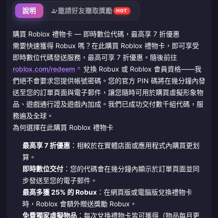
說明
邀請好友賺取獎勵
HOT
購買 Roblox 禮物卡 — 即時數位代碼，最高享 7 折優惠
需要快速獲得 Robux 嗎？在此購買 Roblox 禮物卡，即可享受
即時數位代碼發送服務，最高可享 7 折優惠。隨後前往
roblox.com/redeem
兌換 Robux 或 Roblox 會員資格——我
們絕不會要求您提供帳號密碼。您的官方 PIN 碼將在幾分鐘內發
送至您的訂單頁面與電子郵件，讓您隨時可用於購買虛擬形象物
品、遊戲通行證及遊戲內加成。我們已成功交付數千組代碼，服
務遍及全球。
為何選擇在此購買 Roblox 禮物卡
最高享 7 折優惠
：相較於在實體店面或應用程式內購買更划
算。
即時數位交付
：您的代碼會在幾分鐘內顯示於訂單頁面並同
步發送至您的電子郵件。
最高多獲 25% 的 Robux
：在網頁版或電腦版兌換禮物卡
時，Roblox 會額外贈送獎勵 Robux。
免費獨家虛擬物品
：每次兌換禮物卡皆可獲得（物品每月更