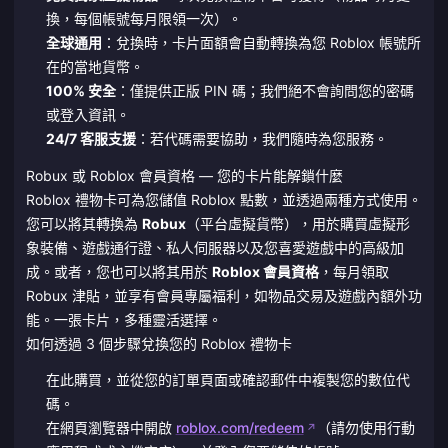
換，每個帳號每月限領一次）。
全球通用
：兌換時，卡片面額會自動轉換為您 Roblox 帳號所
在的當地貨幣。
100% 安全
：僅提供正版 PIN 碼；我們絕不會詢問您的密碼
或登入資訊。
24/7 客服支援
：若代碼需要協助，我們隨時為您服務。
Robux 或 Roblox 會員資格 — 您的卡片能解鎖什麼
Roblox 禮物卡可為您儲值 Roblox 點數，並透過兩種方式使用。
您可以將其轉換為
Robux
（平台虛擬貨幣），用於購買虛擬形
象裝備、遊戲通行證、私人伺服器以及您喜愛遊戲中的高級加
成。或者，您也可以將其用於
Roblox 會員資格
，每月領取
Robux 津貼，並享有會員專屬福利，如物品交易及遊戲內額外功
能。一張卡片，多種靈活選擇。
如何透過 3 個步驟兌換您的 Roblox 禮物卡
在此購買，並從您的訂單頁面或確認郵件中複製您的數位代
碼。
在網頁瀏覽器中開啟
roblox.com/redeem
（請勿使用行動