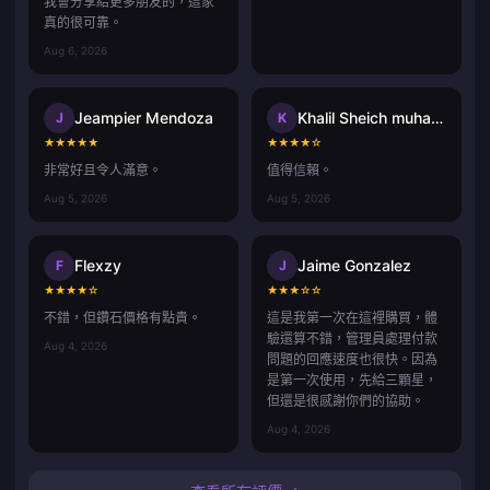
我會分享給更多朋友的，這家
真的很可靠。
Aug 6, 2026
Jeampier Mendoza
Khalil Sheich muhammad
J
K
★
★
★
★
★
★
★
★
★
☆
非常好且令人滿意。
值得信賴。
Aug 5, 2026
Aug 5, 2026
Flexzy
Jaime Gonzalez
F
J
★
★
★
★
☆
★
★
★
☆
☆
不錯，但鑽石價格有點貴。
這是我第一次在這裡購買，體
驗還算不錯，管理員處理付款
Aug 4, 2026
問題的回應速度也很快。因為
是第一次使用，先給三顆星，
但還是很感謝你們的協助。
Aug 4, 2026