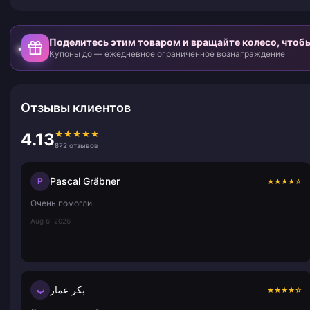
Поделитесь этим товаром и вращайте колесо, чтоб
Купоны до — ежедневное ограниченное вознаграждение
Отзывы клиентов
★
★
★
★
★
4.13
872 отзывов
Pascal Gräbner
P
★
★
★
★
☆
Очень помогли.
Aug 6, 2026
بكر عمار
ب
★
★
★
★
☆