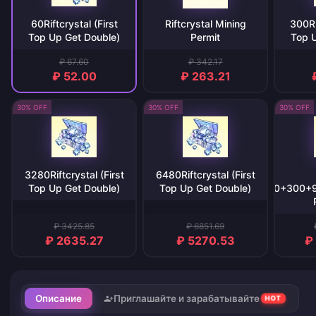
60Riftcrystal (First
Riftcrystal Mining
300Ri
Top Up Get Double)
Permit
Top 
₽ 67.60
₽ 342.17
₽ 52.00
₽ 263.21
30% OFF
30% OFF
30% OFF
3280Riftcrystal (First
6480Riftcrystal (First
Top Up Get Double)
Top Up Get Double)
One（60+300+
₽ 3425.85
₽ 6851.69
₽ 2635.27
₽ 5270.53
₽
Описание
Приглашайте и зарабатывайте
HOT