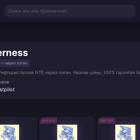
Поиск игр или приложений...
erness
 — через логин
Рифткристаллов NTE через логин. Низкие цены, 100% гарантия б
ывов
stpilot
30% OFF
30% OFF