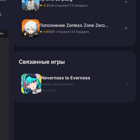
→
★ 4.2
524 отзывов
773 продано
с
Пополнение Zenless Zone Zero
→
Monochrome
★ 4.65
691 отзывов
724 продано
Связанные игры
Neverness to Everness
→
Perfect World Games
Mobile/PC