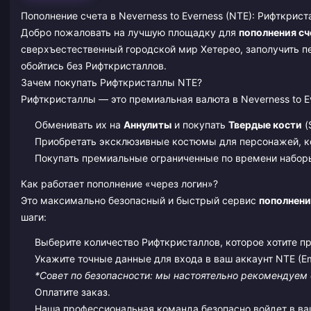
Пополнение счета в Neverness to Everness (NTE): Рифткрис
Добро пожаловать на лучшую площадку для
пополнения сче
сверхъестественный городской мир Хетерео, заполучить п
обойтись без Рифткристаллов.
Зачем покупать Рифткристаллы NTE?
Рифткристаллы — это премиальная валюта в Neverness to Ev
Обменивать их на
Аннулиты
и покупать
Твердые кости
(
Приобретать эксклюзивные костюмы для персонажей, к
Покупать премиальные ограниченные по времени наборы
Как работает пополнение «через логин»?
Это максимально безопасный и быстрый сервис
пополнени
шаги:
Выберите количество Рифткристаллов, которое хотите п
Укажите точные данные для входа в ваш аккаунт NTE (Ema
*Совет по безопасности: мы настоятельно рекомендуем
Оплатите заказ.
Наша профессиональная команда безопасно войдет в ваш