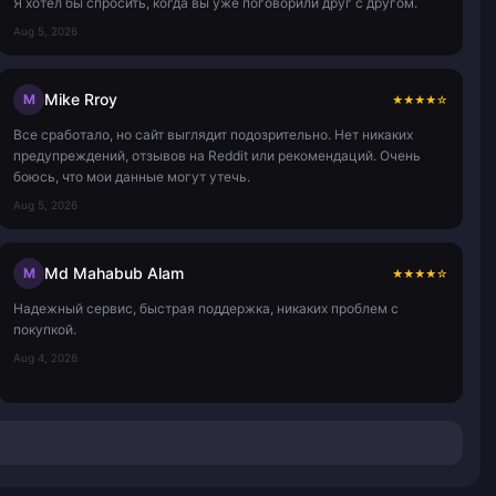
Я хотел бы спросить, когда вы уже поговорили друг с другом.
Aug 5, 2026
Mike Rroy
M
★
★
★
★
☆
Все сработало, но сайт выглядит подозрительно. Нет никаких
предупреждений, отзывов на Reddit или рекомендаций. Очень
боюсь, что мои данные могут утечь.
Aug 5, 2026
Md Mahabub Alam
M
★
★
★
★
☆
Надежный сервис, быстрая поддержка, никаких проблем с
покупкой.
Aug 4, 2026