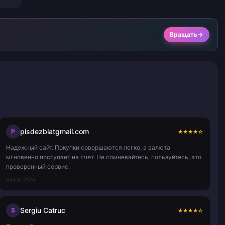
Вращать
pisdezblatgmail.com
P
★
★
★
★
☆
Надежный сайт. Покупки совершаются легко, а валюта
мгновенно поступает на счет. Не сомневайтесь, пользуйтесь, это
проверенный сервис.
Aug 6, 2026
Sergiu Catruc
S
★
★
★
★
☆