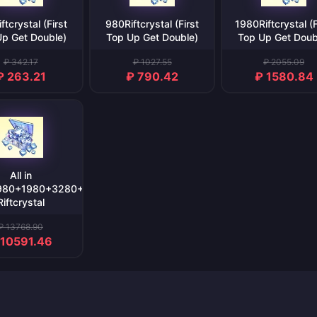
ftcrystal (First
980Riftcrystal (First
1980Riftcrystal (F
Up Get Double)
Top Up Get Double)
Top Up Get Doub
₽ 342.17
₽ 1027.55
₽ 2055.09
₽ 263.21
₽ 790.42
₽ 1580.84
All in
980+1980+3280+6480）
Riftcrystal
₽ 13768.90
 10591.46