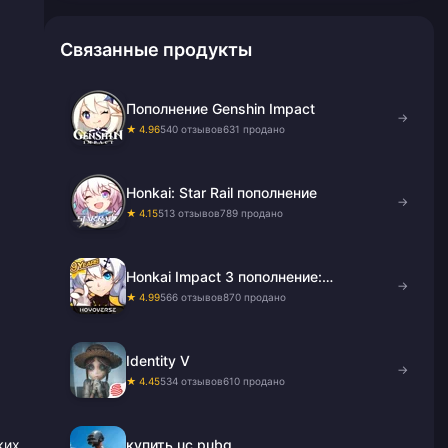
Связанные продукты
Пополнение Genshin Impact
→
★ 4.96
540 отзывов
631 продано
.
Honkai: Star Rail пополнение
→
★ 4.15
513 отзывов
789 продано
Honkai Impact 3 пополнение:
→
Кристаллы и B-Chips
★ 4.99
566 отзывов
870 продано
Identity V
→
★ 4.45
534 отзывов
610 продано
купить uc pubg
ких