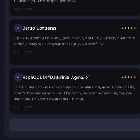
Лучшие цены и быстрая доставка.
Aug 6, 2026
Bertro Contreras
B
★
★
★
★
☆
Отличный сайт и сервис. Даже в загруженные дни ожидание того
стоит, к тому же сотрудники очень дружелюбные.
Aug 5, 2026
RaphCODM “Darkninja_Agma.io”
R
★
★
★
★
☆
Опыт с Bloodstrike: честно говоря, сомневался, но все сработало,
золото пришло мгновенно. Надеюсь, аккаунт не забанят, так как
пополнял не через официальный сайт.
Aug 5, 2026