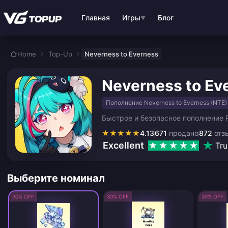
Перейти к основному контенту
Главная
Игры
Блог
▼
Home
Top-Up
Neverness to Everness
Neverness to Ev
Пополнение Neverness to Everness (NTE)
Быстрое и безопасное пополнение 
★
★
★
★
★
4.13
671
продано
872
отз
Excellent
Tru
Выберите номинал
30% OFF
30% OFF
30% OFF