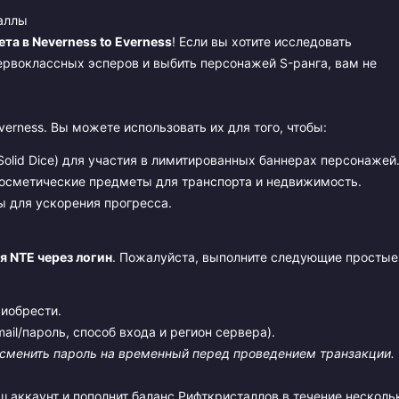
таллы
та в Neverness to Everness
! Если вы хотите исследовать
ервоклассных эсперов и выбить персонажей S-ранга, вам не
erness. Вы можете использовать их для того, чтобы:
Solid Dice) для участия в лимитированных баннерах персонажей
осметические предметы для транспорта и недвижимость.
 для ускорения прогресса.
я NTE через логин
. Пожалуйста, выполните следующие простые
риобрести.
il/пароль, способ входа и регион сервера).
 сменить пароль на временный перед проведением транзакции.
 аккаунт и пополнит баланс Рифткристаллов в течение несколь