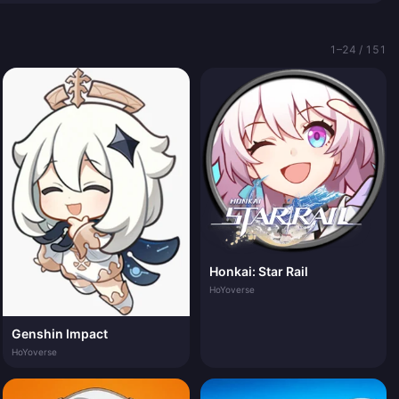
1–24 / 151
Honkai: Star Rail
HoYoverse
Genshin Impact
HoYoverse