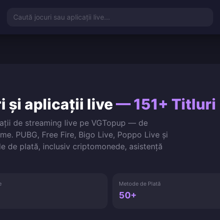
Caută jocuri sau aplicații live...
 și aplicații live
— 151+ Titluri
icații de streaming live pe VGTopup — de
lume. PUBG, Free Fire, Bigo Live, Poppo Live și
de de plată, inclusiv criptomonede, asistență
e
Metode de Plată
50+