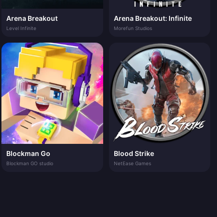
Arena Breakout
Arena Breakout: Infinite
Level Infinite
Morefun Studios
Blockman Go
Blood Strike
Blockman GO studio
NetEase Games