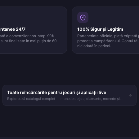
antanee 24/7
100% Sigur și Legitim
ată a comenzilor non-stop. 99%
Parteneriate oficiale, plată criptată 
sunt finalizate în mai puțin de 60
protecția cumpărătorului. Contul tă
niciodată în pericol.
Toate reîncărcările pentru jocuri și aplicații live
→
Explorează catalogul complet — monede de joc, diamante, monede și
reîncărcări pentru streaming live.