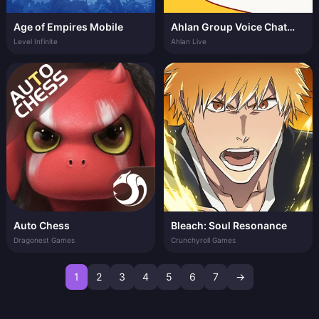
Age of Empires Mobile
Ahlan Group Voice Chat
Room
Level Infinite
Ahlan Live
Auto Chess
Bleach: Soul Resonance
Dragonest Games
Crunchyroll Games
1
2
3
4
5
6
7
→