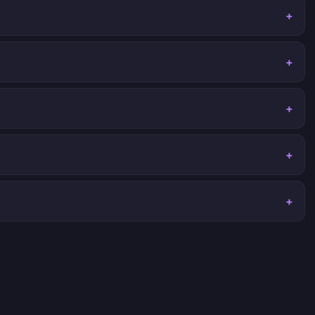
+
+
+
+
+