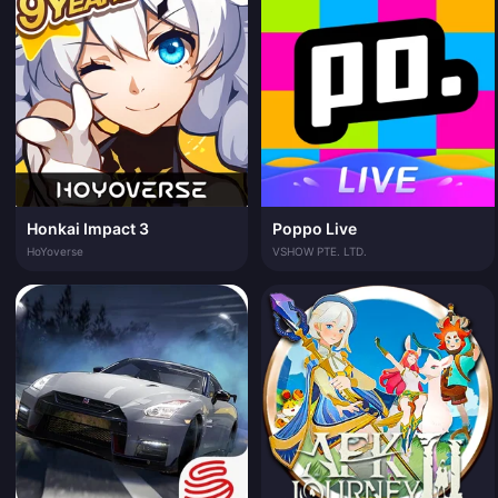
Honkai Impact 3
Poppo Live
HoYoverse
VSHOW PTE. LTD.