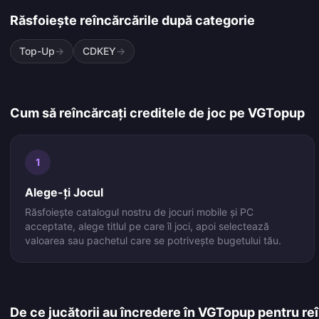
Răsfoiește reîncărcările după categorie
Top-Up
→
CDKEY
→
Cum să reîncărcați creditele de joc pe VGTopup
1
Alege-ți Jocul
Răsfoiește catalogul nostru de jocuri mobile și PC
acceptate, alege titlul pe care îl joci, apoi selectează
valoarea sau pachetul care se potrivește bugetului tău.
De ce jucătorii au încredere în VGTopup pentru reî