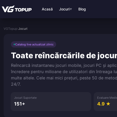
Treci la conținutul principal
Acasă
Jocuri
Blog
▼
VGTopup
›
Jocuri
Catalog live actualizat zilnic
Toate reîncărcările de jocuri
Reîncarcă instantaneu jocuri mobile, jocuri PC și apl
încredere pentru milioane de utilizatori din întreaga 
multe altele. Cele mai mici prețuri, peste 50 de meto
24/7.
Jocuri Suportate
Evaluare Medi
151+
4.9 ★