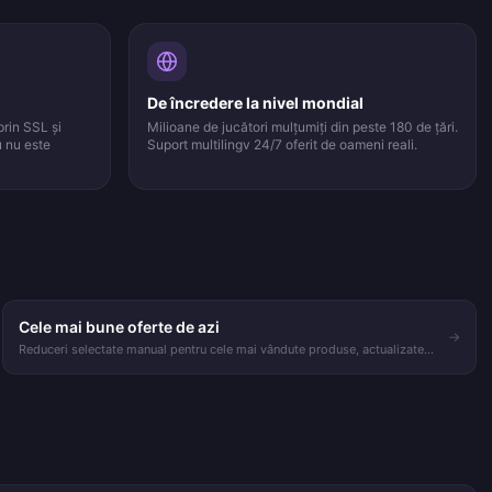
De încredere la nivel mondial
prin SSL și
Milioane de jucători mulțumiți din peste 180 de țări.
u nu este
Suport multilingv 24/7 oferit de oameni reali.
Cele mai bune oferte de azi
→
Reduceri selectate manual pentru cele mai vândute produse, actualizate
zilnic pe pagina principală.