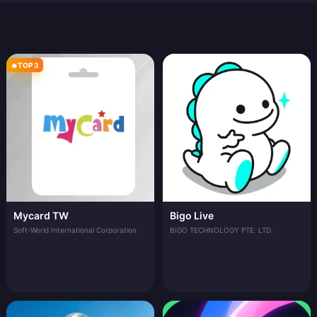
🔥
TOP 3
Mycard TW
Bigo Live
Soft-World International Corporation
BIGO TECHNOLOGY PTE. LTD.