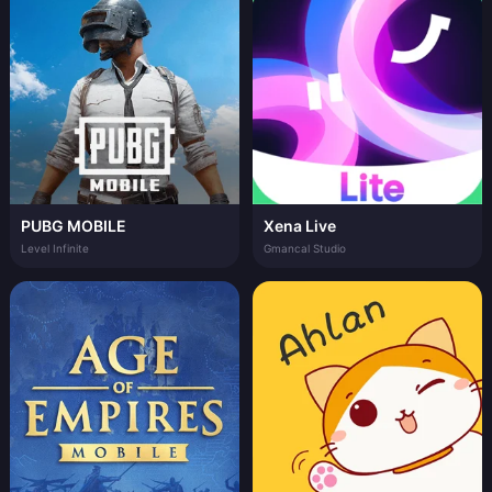
PUBG MOBILE
Xena Live
Level Infinite
Gmancal Studio