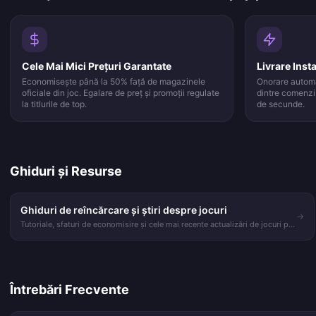
Cele Mai Mici Prețuri Garantate
Livrare Inst
Economisește până la 50% față de magazinele
Onorare autom
oficiale din joc. Egalare de preț și promoții regulate
dintre comenzi 
la titlurile de top.
de secunde.
Ghiduri și Resurse
Ghiduri de reîncărcare și știri despre jocuri
→
Tutoriale, sfaturi de economisire și cele mai recente actualizări de jocuri pe
blogul VGTopup.
Întrebări Frecvente