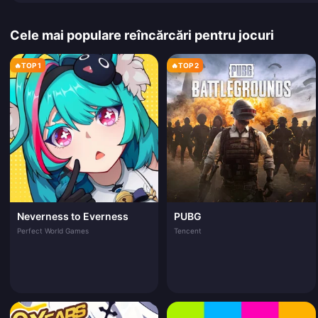
Cele mai populare reîncărcări pentru jocuri
🔥
TOP 1
🔥
TOP 2
Neverness to Everness
PUBG
Perfect World Games
Tencent