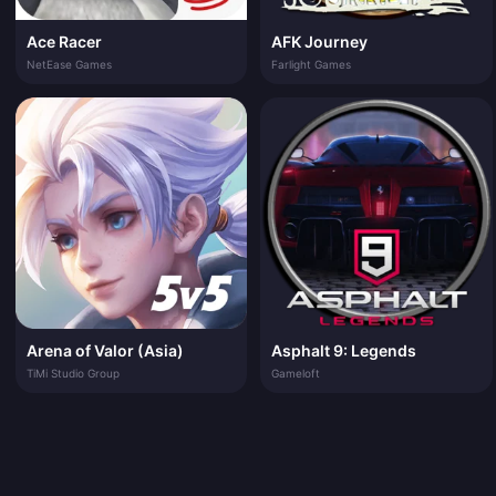
Ace Racer
AFK Journey
NetEase Games
Farlight Games
Arena of Valor (Asia)
Asphalt 9: Legends
TiMi Studio Group
Gameloft