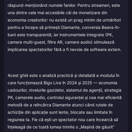
răspund menționând numele fanilor. Pentru streameri, este
una dintre cele mai accesibile căi de monetizare din
economia creatorilor: nu există un prag minim de urmăritori
pentru a începe să primești Diamante, conversia Beans-în-
bani este transparentă, iar instrumentele integrate (PK,
camere multi-guest, filtre AR, camere audio) stimulează
implicarea spectatorilor fără a fi nevoie de software extern.
Acest ghid este o analiză practică și detaliată a modului în
care funcționează Bigo Live în 2024 și 2025 — economia
cadourilor, nivelurile gazdelor, sistemul de agenții, strategia
PK, camerele audio, controlul siguranței și cea mai eficientă
metodă de a reîncărca Diamante atunci când rutele de
achiziție din aplicație sunt lente, blocate sau limitate în
regiunea ta. Fie că ești un spectator nou care încearcă să
înțeleagă de ce toată lumea trimite o „Mașină de găurit”