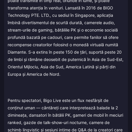
poate transmite în timp real, oriunde în lume, și poate
transforma atenția în venituri. Lansată în 2016 de BIGO
Technology PTE. LTD., cu sediul în Singapore, aplicația
îmbină divertismentul de scurtă durată, camerele audio,
stream-urile de gaming, bătăliile PK și o economie socială
profundă bazată pe cadouri, care permite fanilor să ofere
recompense creatorilor folosind o monedă virtuală numită
Diamante. S-a extins în peste 150 de țări, suportă peste 20
de limbi și rămâne deosebit de puternică în Asia de Sud-Est,
Orientul Mijlociu, Asia de Sud, America Latină și părți din
Europa și America de Nord.
Pentru spectatori, Bigo Live este un flux nesfârșit de
conținut uman — cântăreți care interpretează balade la 2
dimineața, dansatori în bătălii PK, gameri de mobil în meciuri
ranked, gazde de talk-show-uri nocturne, camere de
schimb lingvistic și sesiuni intime de Q&A de la creatori care