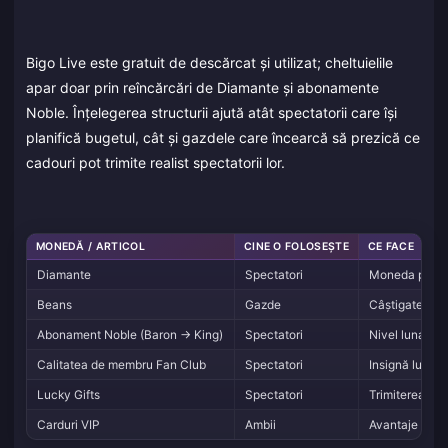
Bigo Live este gratuit de descărcat și utilizat; cheltuielile
apar doar prin reîncărcări de Diamante și abonamente
Noble. Înțelegerea structurii ajută atât spectatorii care își
planifică bugetul, cât și gazdele care încearcă să prezică ce
cadouri pot trimite realist spectatorii lor.
MONEDĂ / ARTICOL
CINE O FOLOSEȘTE
CE FACE
Diamante
Spectatori
Moneda princip
Beans
Gazde
Câștigate din 
Abonament Noble (Baron → King)
Spectatori
Nivel lunar rec
Calitatea de membru Fan Club
Spectatori
Insignă lunar
Lucky Gifts
Spectatori
Trimiterea unu
Carduri VIP
Ambii
Avantaje pe du