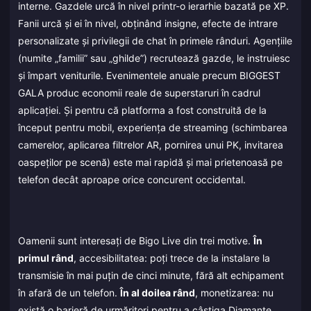
interne. Gazdele urcă în nivel printr-o ierarhie bazată pe XP.
Fanii urcă și ei în nivel, obținând insigne, efecte de intrare
personalizate și privilegii de chat în primele rânduri. Agențiile
(numite „familii” sau „ghilde”) recrutează gazde, le instruiesc
și împart veniturile. Evenimentele anuale precum BIGGEST
GALA produc economii reale de superstaruri în cadrul
aplicației. Și pentru că platforma a fost construită de la
început pentru mobil, experiența de streaming (schimbarea
camerelor, aplicarea filtrelor AR, pornirea unui PK, invitarea
oaspeților pe scenă) este mai rapidă și mai prietenoasă pe
telefon decât aproape orice concurent occidental.
Oamenii sunt interesați de Bigo Live din trei motive.
În
primul rând
, accesibilitatea: poți trece de la instalare la
transmisie în mai puțin de cinci minute, fără alt echipament
în afară de un telefon.
În al doilea rând
, monetizarea: nu
există o barieră de urmăritori pentru a câștiga Diamante,