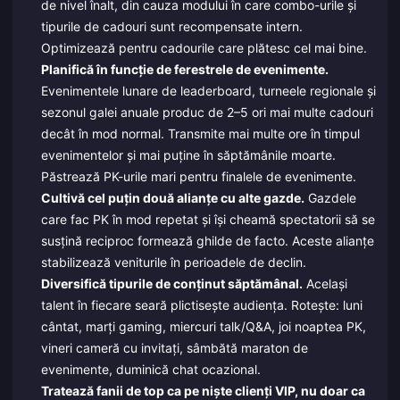
de nivel înalt, din cauza modului în care combo-urile și
tipurile de cadouri sunt recompensate intern.
Optimizează pentru cadourile care plătesc cel mai bine.
Planifică în funcție de ferestrele de evenimente.
Evenimentele lunare de leaderboard, turneele regionale și
sezonul galei anuale produc de 2–5 ori mai multe cadouri
decât în mod normal. Transmite mai multe ore în timpul
evenimentelor și mai puține în săptămânile moarte.
Păstrează PK-urile mari pentru finalele de evenimente.
Cultivă cel puțin două alianțe cu alte gazde.
Gazdele
care fac PK în mod repetat și își cheamă spectatorii să se
susțină reciproc formează ghilde de facto. Aceste alianțe
stabilizează veniturile în perioadele de declin.
Diversifică tipurile de conținut săptămânal.
Același
talent în fiecare seară plictisește audiența. Rotește: luni
cântat, marți gaming, miercuri talk/Q&A, joi noaptea PK,
vineri cameră cu invitați, sâmbătă maraton de
evenimente, duminică chat ocazional.
Tratează fanii de top ca pe niște clienți VIP, nu doar ca