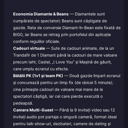
Economia Diamante & Beans
— Diamantele sunt
cumpărate de spectatori; Beans sunt câștigate de
gazde. Rata de conversie Diamant-în-Bean este fixată de
BIGO, iar Beans se retrag prin portofelul din aplicație
conform regulilor oficiale.
Cadouri virtuale
— Sute de cadouri animate, de la un
Trandafir de 1 Diamant până la cadouri de mare valoare
precum Iaht, Castel, „I Love You” și Mașină de găurit,
care umplu ecranul cu efecte.
Bătălii PK (1v1 și team PK)
— Două gazde împart ecranul
și concurează pentru un timp fix (de obicei 5 minute);
cine primește cadouri de valoare mai mare de la
spectatori câștigă, iar cel care pierde execută o
pedeapsă.
Camere Multi-Guest
— Până la 9 invitați video sau 12
invitați audio pot partaja o singură cameră, format ideal
pentru talk-show-uri, dezbateri, camere de dating și