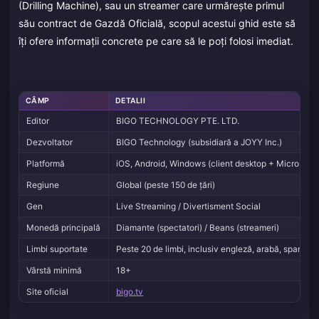
(Drilling Machine), sau un streamer care urmărește primul
său contract de Gazdă Oficială, scopul acestui ghid este să
îți ofere informații concrete pe care să le poți folosi imediat.
CÂMP
DETALII
Editor
BIGO TECHNOLOGY PTE. LTD.
Dezvoltator
BIGO Technology (subsidiară a JOYY Inc.)
Platformă
iOS, Android, Windows (client desktop + Microsoft 
Regiune
Global (peste 150 de țări)
Gen
Live Streaming / Divertisment Social
Monedă principală
Diamante (spectatori) / Beans (streameri)
Limbi suportate
Peste 20 de limbi, inclusiv engleză, arabă, spaniol
Vârstă minimă
18+
Site oficial
bigo.tv