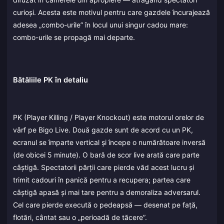
curioși. Acesta este motivul pentru care gazdele încurajează
adesea „combo-urile” în locul unui singur cadou mare:
combo-urile se propagă mai departe.
Bătăliile PK în detaliu
PK (Player Killing / Player Knockout) este motorul orelor de
vârf pe Bigo Live. Două gazde sunt de acord cu un PK,
ecranul se împarte vertical și începe o numărătoare inversă
(de obicei 5 minute). O bară de scor live arată care parte
câștigă. Spectatorii părții care pierde văd acest lucru și
trimit cadouri în panică pentru a recupera; partea care
câștigă apasă și mai tare pentru a demoraliza adversarul.
Cel care pierde execută o pedeapsă — desenat pe față,
flotări, cântat sau o „perioadă de tăcere”.