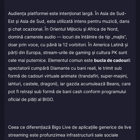
Audiența platformei este intenționat largă. În Asia de Sud-
Est și Asia de Sud, este utilizată intens pentru muzică, dans
și chat ocazional. În Orientul Mijlociu și Africa de Nord,
domină camerele audio — locuri de întâlnire de tip „majlis”,
doar prin voce, cu până la 12 vorbitori. În America Latină și
părți din Europa, stream-urile de gaming și cultura PK sunt
cele mai puternice. Elementul comun este
bucla de cadouri
:
spectatorii cumpără Diamante cu bani reali, le trimit sub
formă de cadouri virtuale animate (trandafiri, super-mașini,
iahturi, castele, dragoni), iar gazda acumulează Beans, care
pot fi retrași sub formă de bani cash conform programului
oficial de plăți al BIGO.
Ceea ce diferențiază Bigo Live de aplicațiile generice de live
streaming este profunzimea infrastructurii sale sociale