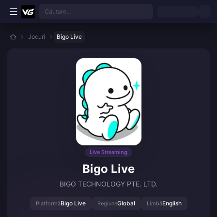
Treci la conținutul principal
Căutare...
Jocuri
Bigo Live
Live Streaming
Bigo Live
BIGO TECHNOLOGY PTE. LTD.
Bigo Live
Global
English
Platformă
Regiune
Limbă