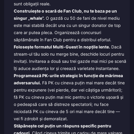
sunt obligații reale.
Construiește o scară de Fan Club, nu te baza pe un
singur „whale”.
O gazdă cu 50 de fani de nivel mediu
este mai stabilă decât una cu un singur donator de top
care ar putea pleca. Organizează concursuri
săptămânale în Fan Club pentru a distribui efortul.
Folosește formatul Multi-Guest în nopțile lente.
Dacă
stream-ul tău solo nu merge bine, deschide locuri pentru
invitați. Invitarea a două sau trei gazde mai mici pe scenă
îți aduce audiența lor și creează varietate instantanee.
Programează PK-urile strategic în funcție de mărimea
adversarului.
Fă PK cu cineva puțin mai mare decât tine
pentru expunere (vei pierde, dar vei câștiga urmăritori);
fă PK cu cineva puțin mai mic pentru o victorie ușoară și
o pedeapsă care să distreze spectatorii; nu face
niciodată PK cu cineva de 5 ori mai mare decât tine —
vei fi zdrobit și demoralizat.
Stăpânește cel puțin un răspuns specific pentru
cadouri.
Când cineva trimite un cadou de mare valoare,