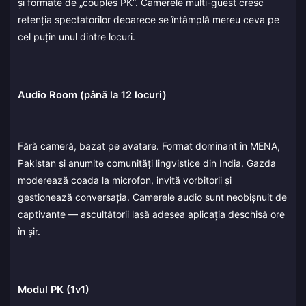
și formate de „couples PK”. Camerele multi-guest cresc
retenția spectatorilor deoarece se întâmplă mereu ceva pe
cel puțin unul dintre locuri.
Audio Room (până la 12 locuri)
Fără cameră, bazat pe avatare. Format dominant în MENA,
Pakistan și anumite comunități lingvistice din India. Gazda
moderează coada la microfon, invită vorbitorii și
gestionează conversația. Camerele audio sunt neobișnuit de
captivante — ascultătorii lasă adesea aplicația deschisă ore
în șir.
Modul PK (1v1)