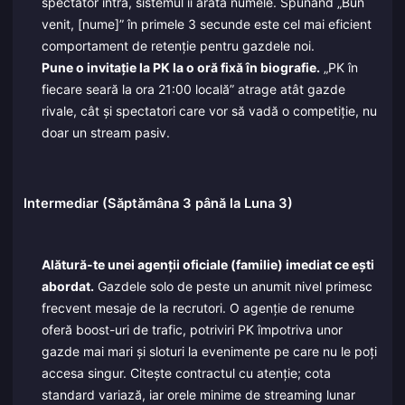
spectator intră, sistemul îi arată numele. Spunând „Bun
venit, [nume]” în primele 3 secunde este cel mai eficient
comportament de retenție pentru gazdele noi.
Pune o invitație la PK la o oră fixă în biografie.
„PK în
fiecare seară la ora 21:00 locală” atrage atât gazde
rivale, cât și spectatori care vor să vadă o competiție, nu
doar un stream pasiv.
Intermediar (Săptămâna 3 până la Luna 3)
Alătură-te unei agenții oficiale (familie) imediat ce ești
abordat.
Gazdele solo de peste un anumit nivel primesc
frecvent mesaje de la recrutori. O agenție de renume
oferă boost-uri de trafic, potriviri PK împotriva unor
gazde mai mari și sloturi la evenimente pe care nu le poți
accesa singur. Citește contractul cu atenție; cota
standard variază, iar orele minime de streaming lunar