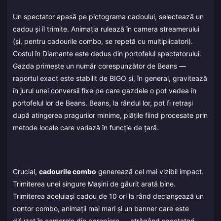
Un spectator apasă pe pictograma cadoului, selectează un
cadou și îl trimite. Animația rulează în camera streamerului
(și, pentru cadourile combo, se repetă cu multiplicatori).
Costul în Diamante este dedus din portofelul spectatorului.
Gazda primește un număr corespunzător de Beans —
raportul exact este stabilit de BIGO și, în general, gravitează
în jurul unei conversii fixe pe care gazdele o pot vedea în
portofelul lor de Beans. Beans, la rândul lor, pot fi retrași
după atingerea pragurilor minime, plățile fiind procesate prin
metode locale care variază în funcție de țară.
Crucial,
cadourile combo
generează cel mai vizibil impact.
Trimiterea unei singure Mașini de găurit arată bine.
Trimiterea aceluiași cadou de 10 ori la rând declanșează un
contor combo, animații mai mari și un banner care este
difuzat în camerele din apropiere — atrăgând spectatori