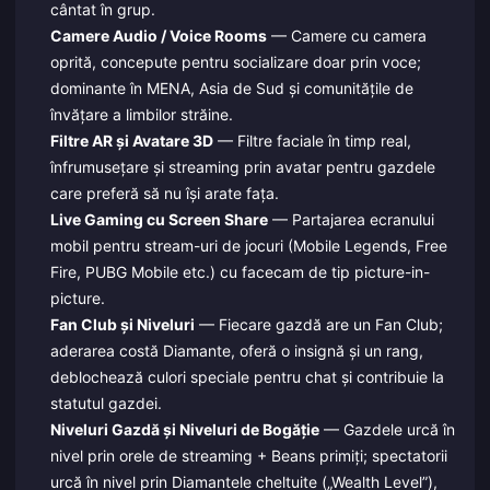
cântat în grup.
Camere Audio / Voice Rooms
— Camere cu camera
oprită, concepute pentru socializare doar prin voce;
dominante în MENA, Asia de Sud și comunitățile de
învățare a limbilor străine.
Filtre AR și Avatare 3D
— Filtre faciale în timp real,
înfrumusețare și streaming prin avatar pentru gazdele
care preferă să nu își arate fața.
Live Gaming cu Screen Share
— Partajarea ecranului
mobil pentru stream-uri de jocuri (Mobile Legends, Free
Fire, PUBG Mobile etc.) cu facecam de tip picture-in-
picture.
Fan Club și Niveluri
— Fiecare gazdă are un Fan Club;
aderarea costă Diamante, oferă o insignă și un rang,
deblochează culori speciale pentru chat și contribuie la
statutul gazdei.
Niveluri Gazdă și Niveluri de Bogăție
— Gazdele urcă în
nivel prin orele de streaming + Beans primiți; spectatorii
urcă în nivel prin Diamantele cheltuite („Wealth Level”),