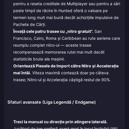
pentru a reseta creditele de Multiplayer sau pentru a sări
peste timpii de răcire în Hunted oferă o valoare pe
termen lung mult mai bună decât achizițiile impulsive de
Pachete de Cărți.
Învață cele patru trasee cu „nitro gratuit”.
San
Francisco, Cairo, Roma și Caribbean au rute aeriene care
reumplu complet nitro-ul — aceste trasee
recompensează memorarea rutei mai mult decât
statisticile brute ale mașinii.
Orientează Piesele de Import către Nitro și Accelerație
mai întâi.
Viteza maximă contează doar pe câteva
trasee; Nitro-ul și Accelerația câștigă restul de 90%.
Sfaturi avansate (Liga Legendă / Endgame)
Treci la manual cu direcție prin atingere laterală.
Jucătorii de top preferă acest mod în locul înclinării (tilt),