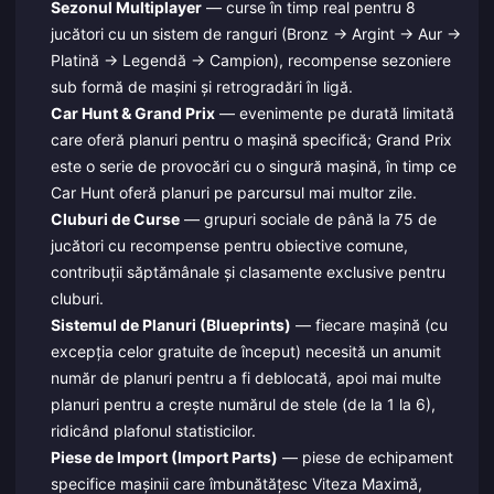
Sezonul Multiplayer
— curse în timp real pentru 8
jucători cu un sistem de ranguri (Bronz → Argint → Aur →
Platină → Legendă → Campion), recompense sezoniere
sub formă de mașini și retrogradări în ligă.
Car Hunt & Grand Prix
— evenimente pe durată limitată
care oferă planuri pentru o mașină specifică; Grand Prix
este o serie de provocări cu o singură mașină, în timp ce
Car Hunt oferă planuri pe parcursul mai multor zile.
Cluburi de Curse
— grupuri sociale de până la 75 de
jucători cu recompense pentru obiective comune,
contribuții săptămânale și clasamente exclusive pentru
cluburi.
Sistemul de Planuri (Blueprints)
— fiecare mașină (cu
excepția celor gratuite de început) necesită un anumit
număr de planuri pentru a fi deblocată, apoi mai multe
planuri pentru a crește numărul de stele (de la 1 la 6),
ridicând plafonul statisticilor.
Piese de Import (Import Parts)
— piese de echipament
specifice mașinii care îmbunătățesc Viteza Maximă,