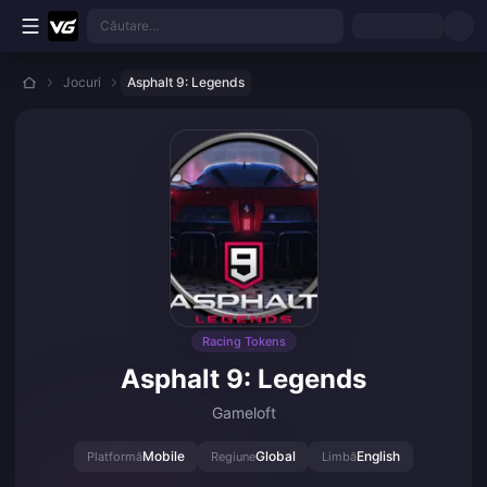
Treci la conținutul principal
Căutare...
Jocuri
Asphalt 9: Legends
Racing Tokens
Asphalt 9: Legends
Gameloft
Mobile
Global
English
Platformă
Regiune
Limbă