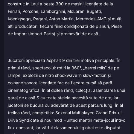
construit în jurul a peste 300 de mașini licențiate de la
Ferrari, Porsche, Lamborghini, McLaren, Bugatti,
Koenigsegg, Pagani, Aston Martin, Mercedes-AMG și mulți
alți producători, fiecare fiind condiționată de planuri, Piese
de Import (Import Parts) și promovări de clasă.
Jucătorii apreciază Asphalt 9 din trei motive principale. În
primul rând, spectacolul: rotiri la 360°, „barrel rolls” de pe
rampe, explozii de nitro shockwave în slow-motion și
coloane sonore licențiate fac ca fiecare cursă să pară
cinematografică. În al doilea rând, colecția: asamblarea unui
garaj de clasă S cu toate stelele necesită sute de ore, iar
jucătorii se bucură cu adevărat de acest parcurs lung. În al
treilea rând, competiția: Sezonul Multiplayer, Grand Prix-ul,
Drive Syndicate și noul mod Hunted mențin meta-jocul într-o
flux constant, iar vârful clasamentului global este disputat