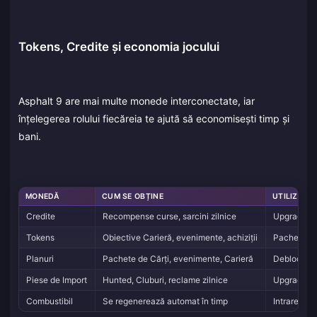
Tokens, Credite și economia jocului
Asphalt 9 are mai multe monede interconectate, iar
înțelegerea rolului fiecăreia te ajută să economisești timp și
bani.
MONEDĂ
CUM SE OBȚINE
UTILIZARE
Credite
Recompense curse, sarcini zilnice
Upgrade-ur
Tokens
Obiective Carieră, evenimente, achiziții
Pachete de 
Planuri
Pachete de Cărți, evenimente, Carieră
Deblocarea 
Piese de Import
Hunted, Cluburi, reclame zilnice
Upgrade-uri
Combustibil
Se regenerează automat în timp
Intrarea î