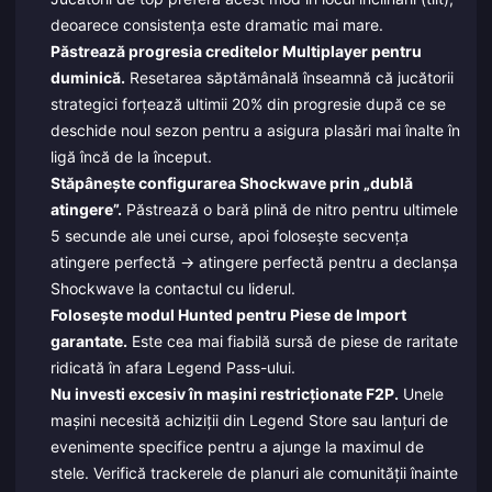
deoarece consistența este dramatic mai mare.
Păstrează progresia creditelor Multiplayer pentru
duminică.
Resetarea săptămânală înseamnă că jucătorii
strategici forțează ultimii 20% din progresie după ce se
deschide noul sezon pentru a asigura plasări mai înalte în
ligă încă de la început.
Stăpânește configurarea Shockwave prin „dublă
atingere”.
Păstrează o bară plină de nitro pentru ultimele
5 secunde ale unei curse, apoi folosește secvența
atingere perfectă → atingere perfectă pentru a declanșa
Shockwave la contactul cu liderul.
Folosește modul Hunted pentru Piese de Import
garantate.
Este cea mai fiabilă sursă de piese de raritate
ridicată în afara Legend Pass-ului.
Nu investi excesiv în mașini restricționate F2P.
Unele
mașini necesită achiziții din Legend Store sau lanțuri de
evenimente specifice pentru a ajunge la maximul de
stele. Verifică trackerele de planuri ale comunității înainte