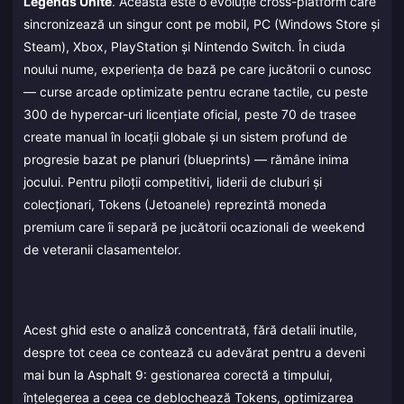
Legends Unite
. Aceasta este o evoluție cross-platform care
sincronizează un singur cont pe mobil, PC (Windows Store și
Steam), Xbox, PlayStation și Nintendo Switch. În ciuda
noului nume, experiența de bază pe care jucătorii o cunosc
— curse arcade optimizate pentru ecrane tactile, cu peste
300 de hypercar-uri licențiate oficial, peste 70 de trasee
create manual în locații globale și un sistem profund de
progresie bazat pe planuri (blueprints) — rămâne inima
jocului. Pentru piloții competitivi, liderii de cluburi și
colecționari, Tokens (Jetoanele) reprezintă moneda
premium care îi separă pe jucătorii ocazionali de weekend
de veteranii clasamentelor.
Acest ghid este o analiză concentrată, fără detalii inutile,
despre tot ceea ce contează cu adevărat pentru a deveni
mai bun la Asphalt 9: gestionarea corectă a timpului,
înțelegerea a ceea ce deblochează Tokens, optimizarea