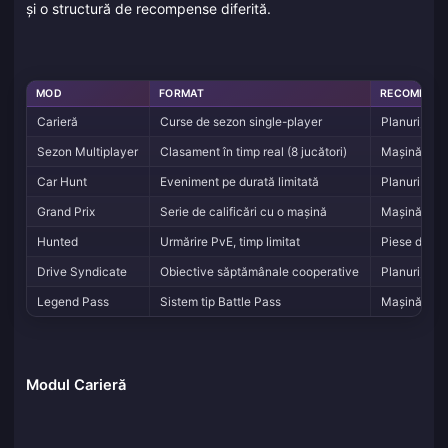
și o structură de recompense diferită.
MOD
FORMAT
RECOMPENS
Carieră
Curse de sezon single-player
Planuri, Cre
Sezon Multiplayer
Clasament în timp real (8 jucători)
Mașină sezo
Car Hunt
Eveniment pe durată limitată
Planuri pen
Grand Prix
Serie de calificări cu o mașină
Mașină excl
Hunted
Urmărire PvE, timp limitat
Piese de Imp
Drive Syndicate
Obiective săptămânale cooperative
Planuri, Cre
Legend Pass
Sistem tip Battle Pass
Mașină prez
Modul Carieră