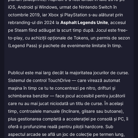
iOS, Android și Windows, urmat de Nintendo Switch în
octombrie 2019, iar Xbox și PlayStation s-au alăturat prin
rebranding-ul din 2024 la
Asphalt Legends Unite
, accesul
pe Steam fiind adăugat la scurt timp după. Jocul este free-
to-play, cu achiziții opționale de Tokens, un permis de sezon
(Legend Pass) și pachete de evenimente limitate în timp.
Publicul este mai larg decât la majoritatea jocurilor de curse.
Sistemul de control TouchDrive — care virează automat
mașina în timp ce tu te concentrezi pe nitro, drifturi și
schimbarea benzilor — face jocul accesibil pentru jucătorii
care nu au mai jucat niciodată un titlu de curse. În același
timp, controalele manuale (înclinare, glisare sau butoane),
plus gestionarea completă a accelerației pe consolă și PC, îi
oferă o profunzime reală pentru piloții hardcore. Sub
aspectul arcade se află un joc de colecție pe termen lung,