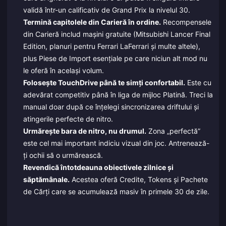
validă într-un calificativ de Grand Prix la nivelul 30.
Termină capitolele din Carieră în ordine.
Recompensele
din Carieră includ mașini gratuite (Mitsubishi Lancer Final
Edition, planuri pentru Ferrari LaFerrari și multe altele),
plus Piese de Import esențiale pe care niciun alt mod nu
le oferă în același volum.
Folosește TouchDrive până te simți confortabil.
Este cu
adevărat competitiv până în liga de mijloc Platină. Treci la
manual doar după ce înțelegi sincronizarea driftului și
atingerile perfecte de nitro.
Urmărește bara de nitro, nu drumul.
Zona „perfectă”
este cel mai important indiciu vizual din joc. Antrenează-
ți ochii să o urmărească.
Revendică întotdeauna obiectivele zilnice și
săptămânale.
Acestea oferă Credite, Tokens și Pachete
de Cărți care se acumulează masiv în primele 30 de zile.