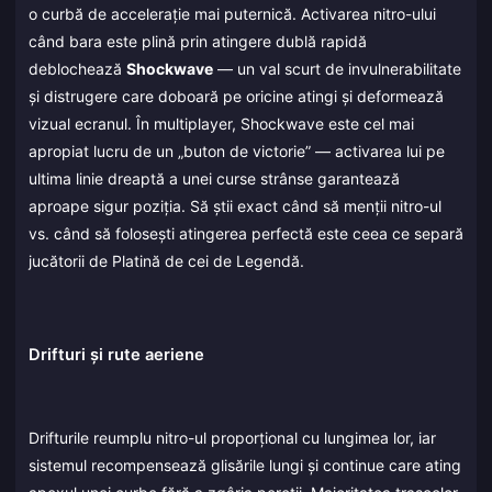
o curbă de accelerație mai puternică. Activarea nitro-ului
când bara este plină prin atingere dublă rapidă
deblochează
Shockwave
— un val scurt de invulnerabilitate
și distrugere care doboară pe oricine atingi și deformează
vizual ecranul. În multiplayer, Shockwave este cel mai
apropiat lucru de un „buton de victorie” — activarea lui pe
ultima linie dreaptă a unei curse strânse garantează
aproape sigur poziția. Să știi exact când să menții nitro-ul
vs. când să folosești atingerea perfectă este ceea ce separă
jucătorii de Platină de cei de Legendă.
Drifturi și rute aeriene
Drifturile reumplu nitro-ul proporțional cu lungimea lor, iar
sistemul recompensează glisările lungi și continue care ating