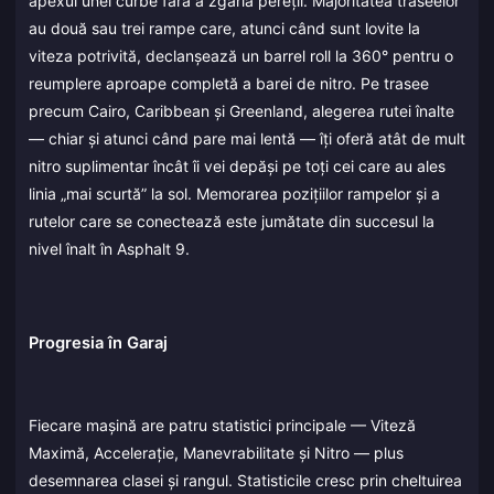
apexul unei curbe fără a zgâria pereții. Majoritatea traseelor
au două sau trei rampe care, atunci când sunt lovite la
viteza potrivită, declanșează un barrel roll la 360° pentru o
reumplere aproape completă a barei de nitro. Pe trasee
precum Cairo, Caribbean și Greenland, alegerea rutei înalte
— chiar și atunci când pare mai lentă — îți oferă atât de mult
nitro suplimentar încât îi vei depăși pe toți cei care au ales
linia „mai scurtă” la sol. Memorarea pozițiilor rampelor și a
rutelor care se conectează este jumătate din succesul la
nivel înalt în Asphalt 9.
Progresia în Garaj
Fiecare mașină are patru statistici principale — Viteză
Maximă, Accelerație, Manevrabilitate și Nitro — plus
desemnarea clasei și rangul. Statisticile cresc prin cheltuirea