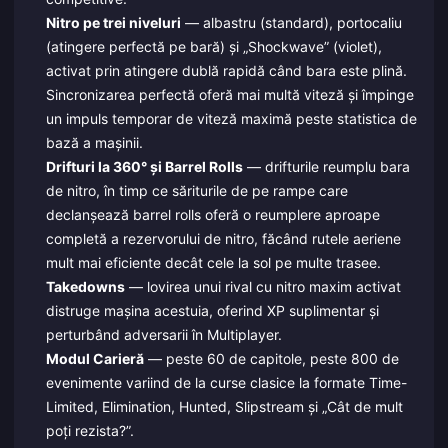
Nitro pe trei niveluri
— albastru (standard), portocaliu
(atingere perfectă pe bară) și „Shockwave” (violet),
activat prin atingere dublă rapidă când bara este plină.
Sincronizarea perfectă oferă mai multă viteză și împinge
un impuls temporar de viteză maximă peste statistica de
bază a mașinii.
Drifturi la 360° și Barrel Rolls
— drifturile reumplu bara
de nitro, în timp ce săriturile de pe rampe care
declanșează barrel rolls oferă o reumplere aproape
completă a rezervorului de nitro, făcând rutele aeriene
mult mai eficiente decât cele la sol pe multe trasee.
Takedowns
— lovirea unui rival cu nitro maxim activat
distruge mașina acestuia, oferind XP suplimentar și
perturbând adversarii în Multiplayer.
Modul Carieră
— peste 60 de capitole, peste 800 de
evenimente variind de la curse clasice la formate Time-
Limited, Elimination, Hunted, Slipstream și „Cât de mult
poți rezista?”.