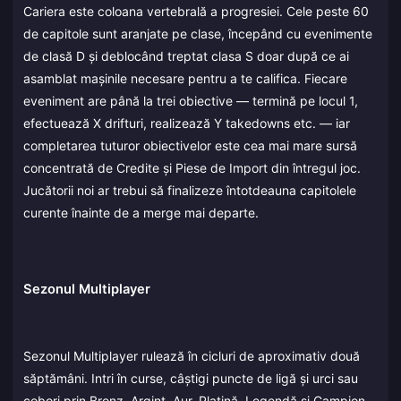
Cariera este coloana vertebrală a progresiei. Cele peste 60
de capitole sunt aranjate pe clase, începând cu evenimente
de clasă D și deblocând treptat clasa S doar după ce ai
asamblat mașinile necesare pentru a te califica. Fiecare
eveniment are până la trei obiective — termină pe locul 1,
efectuează X drifturi, realizează Y takedowns etc. — iar
completarea tuturor obiectivelor este cea mai mare sursă
concentrată de Credite și Piese de Import din întregul joc.
Jucătorii noi ar trebui să finalizeze întotdeauna capitolele
curente înainte de a merge mai departe.
Sezonul Multiplayer
Sezonul Multiplayer rulează în cicluri de aproximativ două
săptămâni. Intri în curse, câștigi puncte de ligă și urci sau
cobori prin Bronz, Argint, Aur, Platină, Legendă și Campion.