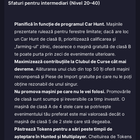
Sfaturi pentru intermediari (Nivel 20–40)
Planifică în funcție de programul Car Hunt.
Mașinile
prezentate rulează pentru ferestre limitate; dacă are loc
un Car Hunt de clasă B, prioritizează calificarea și
„farming-ul” zilnic, deoarece o mașină gratuită de clasă B
te poate purta prin zeci de evenimente ulterioare.
Maximizează contribuțiile la Clubul de Curse cât mai
devreme.
Alăturarea unui club din top 50 îți oferă mașini
recompensă și Piese de Import gratuite pe care nu le poți
obține rezonabil de unul singur.
Nu promova mașini pe care nu le vei folosi.
Promovările
de clasă sunt scumpe și ireversibile ca timp investit. O
mașină de clasă A de 4 stele care se potrivește
evenimentului tău preferat este mai valoroasă decât o
mașină de clasă S de 2 stele care stă degeaba.
Păstrează Tokens pentru a sări peste timpii de
așteptare în Hunted și Multiplayer.
Cheltuirea de Tokens