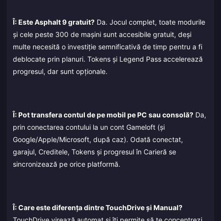
Î: Este Asphalt 9 gratuit?
Da. Jocul complet, toate modurile
și cele peste 300 de mașini sunt accesibile gratuit, deși
multe necesită o investiție semnificativă de timp pentru a fi
deblocate prin planuri. Tokens și Legend Pass accelerează
progresul, dar sunt opționale.
Î: Pot transfera contul de pe mobil pe PC sau consolă?
Da,
prin conectarea contului la un cont Gameloft (și
Google/Apple/Microsoft, după caz). Odată conectat,
garajul, Creditele, Tokens și progresul în Carieră se
sincronizează pe orice platformă.
Î: Care este diferența dintre TouchDrive și Manual?
TouchDrive virează automat și îți permite să te concentrezi