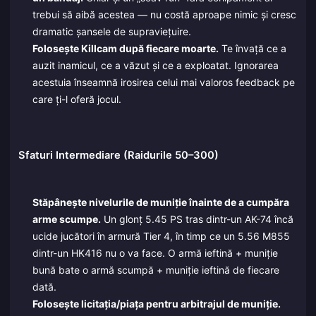
trebui să aibă acestea — nu costă aproape nimic și cresc
dramatic șansele de supraviețuire.
Folosește Killcam după fiecare moarte.
Te învață ce a
auzit inamicul, ce a văzut și ce a exploatat. Ignorarea
acestuia înseamnă irosirea celui mai valoros feedback pe
care ți-l oferă jocul.
Sfaturi Intermediare (Raidurile 50–300)
Stăpânește nivelurile de muniție înainte de a cumpăra
arme scumpe.
Un glonț 5.45 PS tras dintr-un AK-74 încă
ucide jucători în armură Tier 4, în timp ce un 5.56 M855
dintr-un HK416 nu o va face. O armă ieftină + muniție
bună bate o armă scumpă + muniție ieftină de fiecare
dată.
Folosește licitația/piața pentru arbitrajul de muniție.