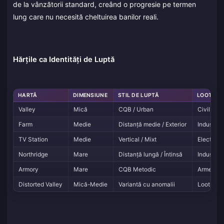
de la vânzătorii standard, creând o progresie pe termen
lung care nu necesită cheltuirea banilor reali.
Hărțile ca Identități de Luptă
HARTĂ
DIMENSIUNE
STIL DE LUPTĂ
LOOT NO
Valley
Mică
CQB / Urban
Civil + M
Farm
Medie
Distanță medie / Exterior
Industria
TV Station
Medie
Vertical / Mixt
Electroni
Northridge
Mare
Distanță lungă / Întinsă
Industrial
Armory
Mare
CQB Metodic
Arme + Ar
Distorted Valley
Mică-Medie
Variantă cu anomalii
Loot sezo