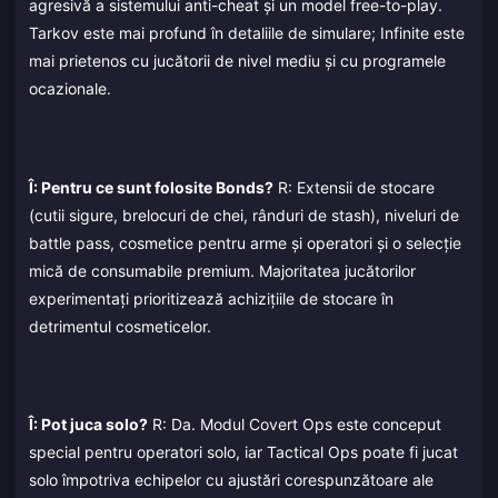
agresivă a sistemului anti-cheat și un model free-to-play.
Tarkov este mai profund în detaliile de simulare; Infinite este
mai prietenos cu jucătorii de nivel mediu și cu programele
ocazionale.
Î: Pentru ce sunt folosite Bonds?
R: Extensii de stocare
(cutii sigure, brelocuri de chei, rânduri de stash), niveluri de
battle pass, cosmetice pentru arme și operatori și o selecție
mică de consumabile premium. Majoritatea jucătorilor
experimentați prioritizează achizițiile de stocare în
detrimentul cosmeticelor.
Î: Pot juca solo?
R: Da. Modul Covert Ops este conceput
special pentru operatori solo, iar Tactical Ops poate fi jucat
solo împotriva echipelor cu ajustări corespunzătoare ale