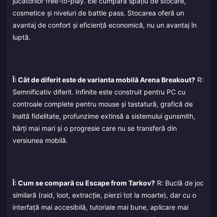
jucătorilor free-to-play. Ele cumpără spațiu de stocare,
cosmetice și niveluri de battle pass. Stocarea oferă un
avantaj de confort și eficiență economică, nu un avantaj în
luptă.
Î: Cât de diferit este de varianta mobilă Arena Breakout?
R:
Semnificativ diferit. Infinite este construit pentru PC cu
controale complete pentru mouse și tastatură, grafică de
înaltă fidelitate, profunzime extinsă a sistemului gunsmith,
hărți mai mari și o progresie care nu se transferă din
versiunea mobilă.
Î: Cum se compară cu Escape from Tarkov?
R: Buclă de joc
similară (raid, loot, extracție, pierzi tot la moarte), dar cu o
interfață mai accesibilă, tutoriale mai bune, aplicare mai