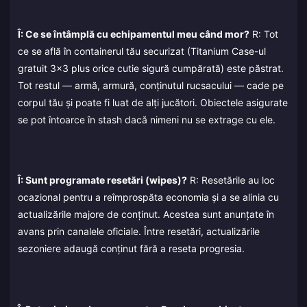
Î: Ce se întâmplă cu echipamentul meu când mor?
R: Tot
ce se află în containerul tău securizat (Titanium Case-ul
gratuit 3x3 plus orice cutie sigură cumpărată) este păstrat.
Tot restul — armă, armură, conținutul rucsacului — cade pe
corpul tău și poate fi luat de alți jucători. Obiectele asigurate
se pot întoarce în stash dacă nimeni nu se extrage cu ele.
Î: Sunt programate resetări (wipes)?
R: Resetările au loc
ocazional pentru a reîmprospăta economia și a se alinia cu
actualizările majore de conținut. Acestea sunt anunțate în
avans prin canalele oficiale. Între resetări, actualizările
sezoniere adaugă conținut fără a reseta progresia.