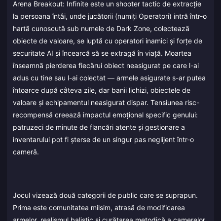
Arena Breakout: Infinite este un shooter tactic de extracție
la persoana întâi, unde jucătorii (numiți Operatori) intră într-o
hartă cunoscută sub numele de Dark Zone, colectează
obiecte de valoare, se luptă cu operatori inamici și forțe de
securitate AI și încearcă să se extragă în viață. Moartea
înseamnă pierderea fiecărui obiect neasigurat pe care l-ai
adus cu tine sau l-ai colectat — armele asigurate s-ar putea
întoarce după câteva zile, dar banii lichizi, obiectele de
valoare și echipamentul neasigurat dispar. Tensiunea risc-
recompensă creează impactul emoțional specific genului:
patruzeci de minute de flancări atente și gestionare a
inventarului pot fi șterse de un singur pas neglijent într-o
cameră.
Jocul vizează două categorii de public care se suprapun.
Prima este comunitatea milsim, atrasă de modificarea
armelor, realismul balistic și curățarea metodică a camerelor