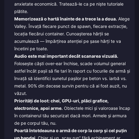
anxietate economică. Tratează-le ca pe niște tutoriale
plătite.
Memorizează o hartă înainte de a trece la a doua.
Alege
Valley. Învață fiecare punct de spawn, fiecare extracție,
locația fiecărui container. Cunoașterea hărții se
acumulează — împărțirea atenției pe șase hărți te va
încetini pe toate.
Audio este mai important decât scanarea vizuală.
Folosește căști over-ear închise, scade volumul general
astfel încât pașii să fie tari în raport cu focurile de armă și
învață să identifici sunetul pașilor pe beton vs. iarbă vs.
metal. 90% din decese survin pentru că ai fost auzit, nu
văzut.
Priorități de loot: chei, GPU-uri, plăci grafice,
electronice, apoi arme.
Obiectele mici și valoroase încap
în containerul tău securizat dacă mori. Armele și armura
de pe corpul tău, nu.
Poartă întotdeauna o armă de corp la corp și cel puțin
un bandaj.
Chiar și un „scav run” fără echipament ar