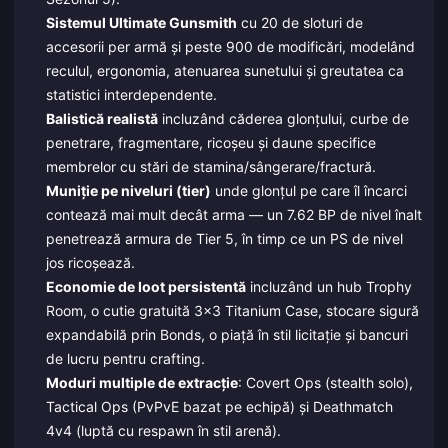
Sistemul Ultimate Gunsmith
cu 20 de sloturi de
accesorii per armă și peste 900 de modificări, modelând
reculul, ergonomia, atenuarea sunetului și greutatea ca
statistici interdependente.
Balistică realistă
incluzând căderea glonțului, curbe de
penetrare, fragmentare, ricoșeu și daune specifice
membrelor cu stări de stamina/sângerare/fractură.
Muniție pe niveluri (tier)
unde glonțul pe care îl încarci
contează mai mult decât arma — un 7.62 BP de nivel înalt
penetrează armura de Tier 5, în timp ce un PS de nivel
jos ricoșează.
Economie de loot persistentă
incluzând un hub Trophy
Room, o cutie gratuită 3x3 Titanium Case, stocare sigură
expandabilă prin Bonds, o piață în stil licitație și bancuri
de lucru pentru crafting.
Moduri multiple de extracție
: Covert Ops (stealth solo),
Tactical Ops (PvPvE bazat pe echipă) și Deathmatch
4v4 (luptă cu respawn în stil arenă).