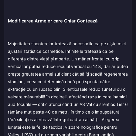
Modificarea Armelor care Chiar Contează
Majoritatea shooterelor tratează accesoriile ca pe niște mici
ajustări statistice cosmetice. Infinite le tratează ca pe
diferența dintre viață și moarte. Un mâner frontal cu grip
vertical ar putea reduce reculul vertical cu 14%, dar ar putea
crește greutatea armei suficient cât să îți scadă regenerarea
staminei, ceea ce determină dacă poți sprinta către
extracție cu un rucsac plin. Silențioasele reduc sunetul cu o
valoare măsurabilă în decibeli, afectând raza în care inamicii
aud focurile — critic atunci când un AS Val cu silențios Tier 6
rămâne mut peste 40 de metri, în timp ce o împușcătură
fără silențios alertează întregul cadran al hărții. Alegerea
lunetei este la fel de tactică: vizoare holografice pentru
Valley, LPVO-uri cu zoom variabil pentru Farm, optică