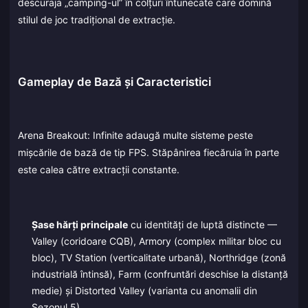
descuraja „camping-ul” în colțuri întunecate care domină
stilul de joc tradițional de extracție.
Gameplay de Bază și Caracteristici
Arena Breakout: Infinite adaugă multe sisteme peste
mișcările de bază de tip FPS. Stăpânirea fiecăruia în parte
este calea către extracții constante.
Șase hărți principale
cu identități de luptă distincte —
Valley (coridoare CQB), Armory (complex militar bloc cu
bloc), TV Station (verticalitate urbană), Northridge (zonă
industrială întinsă), Farm (confruntări deschise la distanță
medie) și Distorted Valley (varianta cu anomalii din
Sezonul 5).