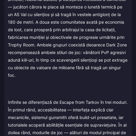
— jucători cărora le place să monteze o lunetă termică pe
un AS Val cu silențios și să tragă în vestele antiglonț de la
180 de metri. A doua este comunitatea axată pe economia
de loot, care prosperă prin arbitrajul la casa de licitații,
fabricarea muniției și obiectivele de progresie urmărite prin
Trophy Room. Ambele grupuri coexistă deoarece Dark Zone
recompensează ambele stiluri de joc: vânătorii PvP agresivi
adună kill-uri, în timp ce scavengerii silențioși se pot extrage
cu obiecte de valoare de milioane fără să tragă un singur
foc.
Infinite se diferențiază de Escape from Tarkov în trei moduri.
În primul rând, accesibilitatea — interfața explică clar
mecanicile, sistemul gunsmith oferă build-uri presetate, iar
tutorialele acoperă abilitățile esențiale de supraviețuire. În al
doilea rând, modurile de joc — alături de modul principal de