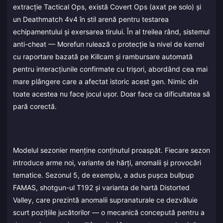
extracție Tactical Ops, există Covert Ops (axat pe solo) și
un Deathmatch 4v4 în stil arenă pentru testarea
echipamentului și exersarea tirului. În al treilea rând, sistemul
anti-cheat — Morefun rulează o protecție la nivel de kernel
cu raportare bazată pe Killcam și rambursare automată
pentru interacțiunile confirmate cu trișori, abordând cea mai
mare plângere care a afectat istoric acest gen. Nimic din
toate acestea nu face jocul ușor. Doar face ca dificultatea să
pară corectă.
Modelul sezonier menține conținutul proaspăt. Fiecare sezon
introduce arme noi, variante de hărți, anomalii și provocări
tematice. Sezonul 5, de exemplu, a adus pușca bullpup
FAMAS, shotgun-ul T192 și varianta de hartă Distorted
Valley, care prezintă anomalii supranaturale ce dezvăluie
scurt pozițiile jucătorilor — o mecanică concepută pentru a