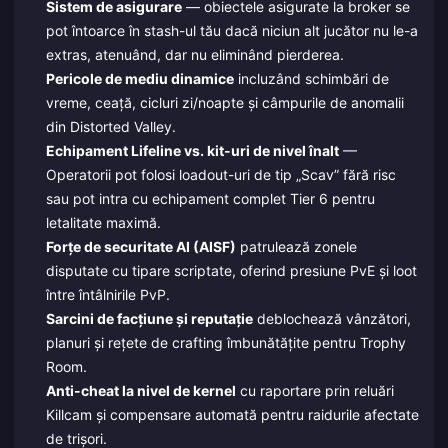
Sistem de asigurare
— obiectele asigurate la broker se
pot întoarce în stash-ul tău dacă niciun alt jucător nu le-a
extras, atenuând, dar nu eliminând pierderea.
Pericole de mediu dinamice
incluzând schimbări de
vreme, ceață, cicluri zi/noapte și câmpurile de anomalii
din Distorted Valley.
Echipament Lifeline vs. kit-uri de nivel înalt
—
Operatorii pot folosi loadout-uri de tip „Scav” fără risc
sau pot intra cu echipament complet Tier 6 pentru
letalitate maximă.
Forțe de securitate AI (AISF)
patrulează zonele
disputate cu tipare scriptate, oferind presiune PvE și loot
între întâlnirile PvP.
Sarcini de facțiune și reputație
deblochează vânzători,
planuri și rețete de crafting îmbunătățite pentru Trophy
Room.
Anti-cheat la nivel de kernel
cu raportare prin reluări
Killcam și compensare automată pentru raidurile afectate
de trișori.