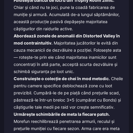
Folosește bancul de lucru din Trophy Room zilnic.
Chiar și când nu te joci, pune la coadă fabricarea de
muniție și armură. Acumulată de-a lungul săptămânilor,
această producție pasivă depășește majoritatea
câștigurilor din raidurile active.
Abordează zonele de anomalii din Distorted Valley în
mod contraintuitiv.
Majoritatea jucătorilor le evită din
cauza mecanicii de dezvăluire a poziției. Folosește asta
— rotește-te prin ele când majoritatea inamicilor sunt
concentrați în altă parte, acceptă scurta dezvăluire și
schimbă siguranța pe loot unic.
Construiește o colecție de chei în mod metodic.
Cheile
pentru camere specifice deblochează zone cu loot
previzibil. Cumpără-le de pe piață când prețurile scad,
păstrează-le într-un breloc 3x5 (cumpărat cu Bonds) și
câștigurile tale medii pe raid vor crește semnificativ.
Urmărește schimbările de meta la fiecare patch.
Morefun reechilibrează penetrarea armurii, reculul și
prețurile muniției cu fiecare sezon. Arma care era meta