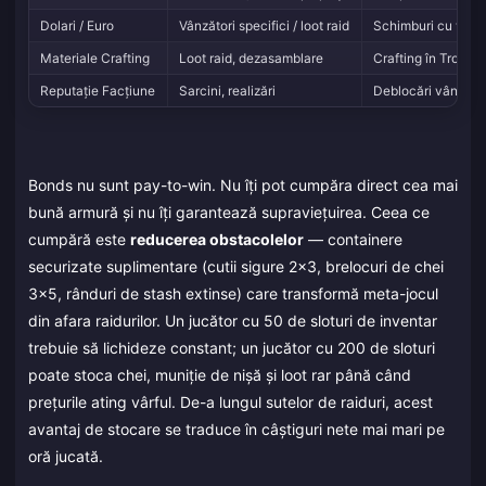
Dolari / Euro
Vânzători specifici / loot raid
Schimburi cu vânzăt
Materiale Crafting
Loot raid, dezasamblare
Crafting în Troph
Reputație Facțiune
Sarcini, realizări
Deblocări vânzător
Bonds nu sunt pay-to-win. Nu îți pot cumpăra direct cea mai
bună armură și nu îți garantează supraviețuirea. Ceea ce
cumpără este
reducerea obstacolelor
— containere
securizate suplimentare (cutii sigure 2x3, brelocuri de chei
3x5, rânduri de stash extinse) care transformă meta-jocul
din afara raidurilor. Un jucător cu 50 de sloturi de inventar
trebuie să lichideze constant; un jucător cu 200 de sloturi
poate stoca chei, muniție de nișă și loot rar până când
prețurile ating vârful. De-a lungul sutelor de raiduri, acest
avantaj de stocare se traduce în câștiguri nete mai mari pe
oră jucată.