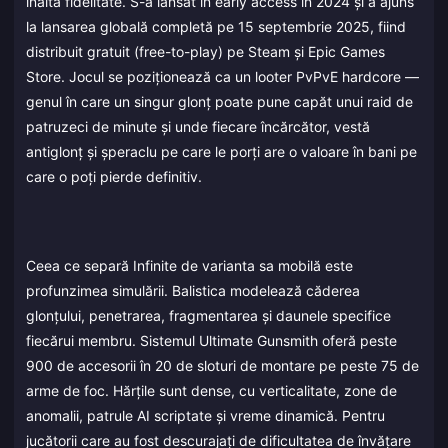
înaltă fidelitate. S-a lansat în early access în 2024 și a ajuns
la lansarea globală completă pe 15 septembrie 2025, fiind
distribuit gratuit (free-to-play) pe Steam și Epic Games
Store. Jocul se poziționează ca un looter PvPvE hardcore —
genul în care un singur glonț poate pune capăt unui raid de
patruzeci de minute și unde fiecare încărcător, vestă
antiglonț și șperaclu pe care le porți are o valoare în bani pe
care o poți pierde definitiv.
Ceea ce separă Infinite de varianta sa mobilă este
profunzimea simulării. Balistica modelează căderea
glonțului, penetrarea, fragmentarea și daunele specifice
fiecărui membru. Sistemul Ultimate Gunsmith oferă peste
900 de accesorii în 20 de sloturi de montare pe peste 75 de
arme de foc. Hărțile sunt dense, cu verticalitate, zone de
anomalii, patrule AI scriptate și vreme dinamică. Pentru
jucătorii care au fost descurajați de dificultatea de învățare