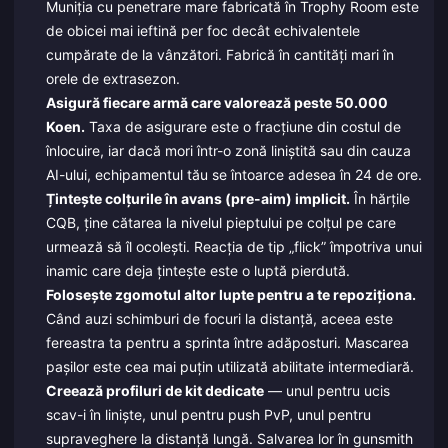
Muniția cu penetrare mare fabricată în Trophy Room este
de obicei mai ieftină per foc decât echivalentele
cumpărate de la vânzători. Fabrică în cantități mari în
orele de extrasezon.
Asigură fiecare armă care valorează peste 50.000
Koen.
Taxa de asigurare este o fracțiune din costul de
înlocuire, iar dacă mori într-o zonă liniștită sau din cauza
AI-ului, echipamentul tău se întoarce adesea în 24 de ore.
Țintește colțurile în avans (pre-aim) implicit.
În hărțile
CQB, ține cătarea la nivelul pieptului pe colțul pe care
urmează să îl ocolești. Reacția de tip „flick” împotriva unui
inamic care deja țintește este o luptă pierdută.
Folosește zgomotul altor lupte pentru a te repoziționa.
Când auzi schimburi de focuri la distanță, aceea este
fereastra ta pentru a sprinta între adăposturi. Mascarea
pașilor este cea mai puțin utilizată abilitate intermediară.
Creează profiluri de kit dedicate
— unul pentru ucis
scav-i în liniște, unul pentru push PvP, unul pentru
supraveghere la distanță lungă. Salvarea lor în gunsmith