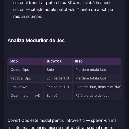
sezonul trecut ar putea fi cu 30% mai slabă în acest
sezon — citește notele patch-ului înainte de a echipa
raiduri scumpe.
Analiza Modurilor de Joc
MOD
JUCĂTORI
RISC
Covert Ops
Solo
Pierdere totală loot
Tactical Ops
Echipe de 1–3
Pierdere totală loot
Lockdown
Echipe de 1–3
Loot mai bun, densitate PMC ma
Deathmatch (4v4)
Echipă
Fără pierdere de loot
Covert Ops este modul pentru introvertiți — spawn-uri mai
liniștite, mai puțini inamici pe metru pătrat și ideal pentru