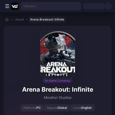
Treci la conținutul principal
Căutare...
Jocuri
Arena Breakout: Infinite
In-Game Currency
Arena Breakout: Infinite
Morefun Studios
PC
Global
English
Platformă
Regiune
Limbă