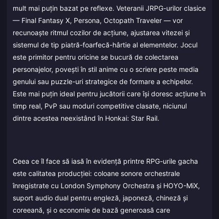
mult mai puțin bazat pe reflexe. Veteranii JRPG-urilor clasice
— Final Fantasy X, Persona, Octopath Traveler — vor
recunoaște ritmul cozilor de acțiune, ajustarea vitezei și
sistemul de tip piatră-foarfecă-hârtie al elementelor. Jocul
este primitor pentru oricine se bucură de colectarea
personajelor, povești în stil anime cu o scriere peste media
genului sau puzzle-uri strategice de formare a echipelor.
Este mai puțin ideal pentru jucătorii care își doresc acțiune în
timp real, PvP sau moduri competitive clasate, niciunul
dintre acestea neexistând în Honkai: Star Rail.
Ceea ce îl face să iasă în evidență printre RPG-urile gacha
este calitatea producției: coloane sonore orchestrale
înregistrate cu London Symphony Orchestra și HOYO-MiX,
suport audio dual pentru engleză, japoneză, chineză și
coreeană, și o economie de bază generoasă care