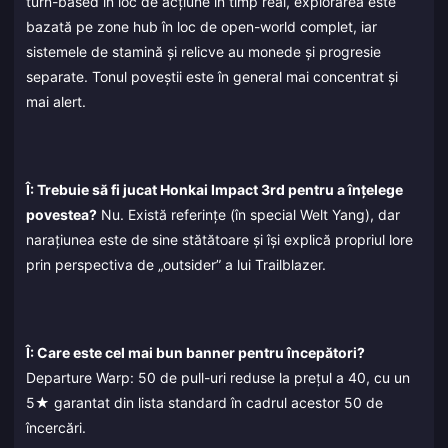
turn-based în loc de acțiune în timp real, explorarea este
bazată pe zone hub în loc de open-world complet, iar
sistemele de stamină și relicve au monede și progresie
separate. Tonul poveștii este în general mai concentrat și
mai alert.
Î: Trebuie să fi jucat Honkai Impact 3rd pentru a înțelege
povestea?
Nu. Există referințe (în special Welt Yang), dar
narațiunea este de sine stătătoare și își explică propriul lore
prin perspectiva de „outsider” a lui Trailblazer.
Î: Care este cel mai bun banner pentru începători?
Departure Warp: 50 de pull-uri reduse la prețul a 40, cu un
5★ garantat din lista standard în cadrul acestor 50 de
încercări.