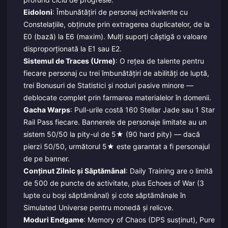
Eidoloni
: Îmbunătățiri de personaj echivalente cu
Constelațiile, obținute prin extragerea duplicatelor, de la
E0 (bază) la E6 (maxim). Mulți suporți câștigă o valoare
disproporționată la E1 sau E2.
Sistemul de Traces (Urme)
: O rețea de talente pentru
fiecare personaj cu trei îmbunătățiri de abilități de luptă,
trei Bonusuri de Statistici și noduri pasive minore —
deblocate complet prin farmarea materialelor în domenii.
Gacha Warps
: Pull-urile costă 160 Stellar Jade sau 1 Star
Rail Pass fiecare. Bannerele de personaje limitate au un
sistem 50/50 la pity-ul de 5★ (90 hard pity) — dacă
pierzi 50/50, următorul 5★ este garantat a fi personajul
de pe banner.
Conținut Zilnic și Săptămânal
: Daily Training are o limită
de 500 de puncte de activitate, plus Echoes of War (3
lupte cu boși săptămânal) și cote săptămânale în
Simulated Universe pentru monedă și relicve.
Moduri Endgame
: Memory of Chaos (DPS susținut), Pure