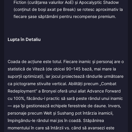
Fiction (curățarea valurilor AoE) și Apocalyptic Shadow
(conținut de boși axat pe Break) se rotesc aproximativ la
fiecare șase săptămâni pentru recompense premium.
Lupta în Detaliu
Coada de acțiune este totul. Fiecare inamic și personaj are o
statistică de Viteză (de obicei 90–145 bază, mai mare la
suporții optimizați), iar jocul proiectează rândurile următoare
ca pictograme stivuite vertical. Abilități precum „Combat
Redeployment” a Bronyei oferă unui aliat Advance Forward
cu 100%, făcându-l practic să sară peste rândul unui inamic
— așa își gestionează echipele ferestrele de daune. Invers,
personaje precum Welt și Sushang pot întârzia inamicii,
împingându-le rândul mai jos în coadă. Stăpânirea
momentului în care să întârzii vs. când să avansezi este