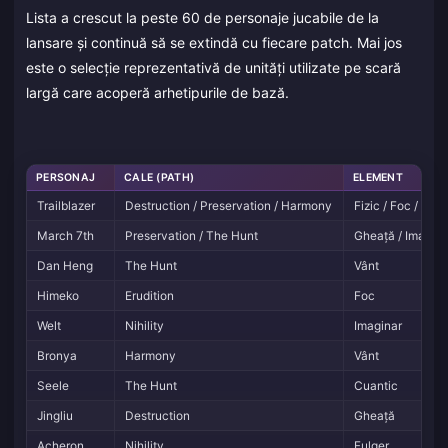
Lista a crescut la peste 60 de personaje jucabile de la
lansare și continuă să se extindă cu fiecare patch. Mai jos
este o selecție reprezentativă de unități utilizate pe scară
largă care acoperă arhetipurile de bază.
PERSONAJ
CALE (PATH)
ELEMENT
Trailblazer
Destruction / Preservation / Harmony
Fizic / Foc / Ima
March 7th
Preservation / The Hunt
Gheață / Imagina
Dan Heng
The Hunt
Vânt
Himeko
Erudition
Foc
Welt
Nihility
Imaginar
Bronya
Harmony
Vânt
Seele
The Hunt
Cuantic
Jingliu
Destruction
Gheață
Acheron
Nihility
Fulger