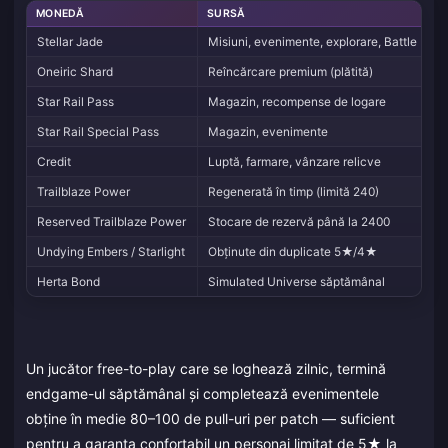
MONEDĂ
SURSĂ
Stellar Jade
Misiuni, evenimente, explorare, Battle Pas
Oneiric Shard
Reîncărcare premium (plătită)
Star Rail Pass
Magazin, recompense de logare
Star Rail Special Pass
Magazin, evenimente
Credit
Luptă, farmare, vânzare relicve
Trailblaze Power
Regenerată în timp (limită 240)
Reserved Trailblaze Power
Stocare de rezervă până la 2400
Undying Embers / Starlight
Obținute din duplicate 5★/4★
Herta Bond
Simulated Universe săptămânal
Un jucător free-to-play care se loghează zilnic, termină
endgame-ul săptămânal și completează evenimentele
obține în medie 80–100 de pull-uri per patch — suficient
pentru a garanta confortabil un personaj limitat de 5★ la