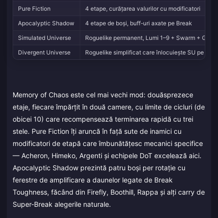
Pure Fiction
4 etape, curățarea valurilor cu modificatori
Apocalyptic Shadow
4 etape de boși, buff-uri axate pe Break
Simulated Universe
Roguelike permanent, Lumi 1–9 + Swarm + Gold 
Divergent Universe
Roguelike simplificat care înlocuiește SU pe ter
Memory of Chaos este cel mai vechi mod: douăsprezece
etaje, fiecare împărțit în două camere, cu limite de cicluri (de
obicei 10) care recompensează terminarea rapidă cu trei
stele. Pure Fiction îți aruncă în față sute de inamici cu
modificatori de etapă care îmbunătățesc mecanici specifice
— Acheron, Himeko, Argenti și echipele DoT excelează aici.
Apocalyptic Shadow prezintă patru boși per rotație cu
ferestre de amplificare a daunelor legate de Break
Toughness, făcând din Firefly, Boothill, Rappa și alți carry de
Super-Break alegerile naturale.