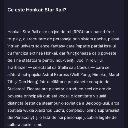
Ce este Honkai: Star Rail?
Honkai: Star Rail este un joc de rol (RPG) turn-based free-
to-play, cu recrutare de personaje prin sistem gacha, plasat
într-un univers science-fantasy care împarte parțial lore-ul
cu franciza extinsă Honkai, dar funcționează ca o poveste
de sine stătătoare pentru nou-veniți. Joci în rolul lui
Trailblazer — selectabil ca Stelle sau Caelus — care se
alătură echipajului Astral Express (Welt Yang, Himeko, March
7th și Dan Heng) într-o călătorie pe planete corupte de
Stellaroni. Fiecare arc planetar introduce zeci de ore de
poveste principală dublată vocal, o identitate vizuală
distinctă (estetica steampunk-sovietică a Belobog-ului, arca
spațială wuxia Xianzhou Luofu, complexul oniric suprarealist
din Penacony) și o listă de noi personaje jucabile legate de
cultura acelei lumi.