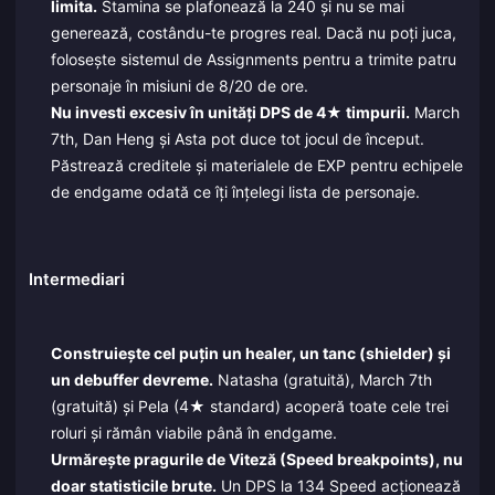
limita.
Stamina se plafonează la 240 și nu se mai
generează, costându-te progres real. Dacă nu poți juca,
folosește sistemul de Assignments pentru a trimite patru
personaje în misiuni de 8/20 de ore.
Nu investi excesiv în unități DPS de 4★ timpurii.
March
7th, Dan Heng și Asta pot duce tot jocul de început.
Păstrează creditele și materialele de EXP pentru echipele
de endgame odată ce îți înțelegi lista de personaje.
Intermediari
Construiește cel puțin un healer, un tanc (shielder) și
un debuffer devreme.
Natasha (gratuită), March 7th
(gratuită) și Pela (4★ standard) acoperă toate cele trei
roluri și rămân viabile până în endgame.
Urmărește pragurile de Viteză (Speed breakpoints), nu
doar statisticile brute.
Un DPS la 134 Speed acționează