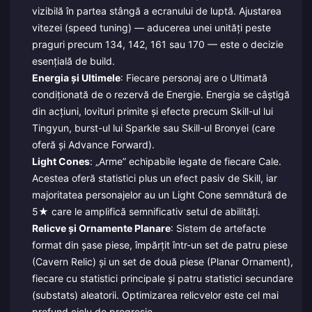
vizibilă în partea stângă a ecranului de luptă. Ajustarea
vitezei (speed tuning) — aducerea unei unități peste
praguri precum 134, 142, 161 sau 170 — este o decizie
esențială de build.
Energia și Ultimele
: Fiecare personaj are o Ultimată
condiționată de o rezervă de Energie. Energia se câștigă
din acțiuni, lovituri primite și efecte precum Skill-ul lui
Tingyun, burst-ul lui Sparkle sau Skill-ul Bronyei (care
oferă și Advance Forward).
Light Cones
: „Arme” echipabile legate de fiecare Cale.
Acestea oferă statistici plus un efect pasiv de Skill, iar
majoritatea personajelor au un Light Cone semnătură de
5★ care le amplifică semnificativ setul de abilități.
Relicve și Ornamente Planare
: Sistem de artefacte
format din șase piese, împărțit într-un set de patru piese
(Cavern Relic) și un set de două piese (Planar Ornament),
fiecare cu statistici principale și patru statistici secundare
(substats) aleatorii. Optimizarea relicvelor este cel mai
profund ciclu de progresie.