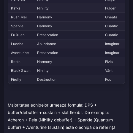
Kafka
Nihility
Fulger
Ruan Mei
Harmony
Gheață
Sparkle
Harmony
Cuantic
Fu Xuan
Preservation
Cuantic
Luocha
Abundance
Imaginar
Aventurine
Preservation
Imaginar
Robin
Harmony
Fizic
Black Swan
Nihility
Vânt
Firefly
Destruction
Foc
Majoritatea echipelor urmează formula: DPS +
buffer/debuffer + sustain + slot flexibil. De exemplu:
Acheron + Pela (Nihility debuffer) + Sparkle (Quantum
buffer) + Aventurine (sustain) este o echipă de referință