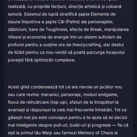
realizată, cu propriile facțiuni, direcție artistică și coloană
sonoră. Sistemul de luptă stratifică șapte Elemente de
daune împotriva a șapte Căi (Paths) ale personajelor,
slăbiciuni, bare de Toughness, efecte de Break, manipularea
Vitezei și economia de energie într-un sistem suficient de
profund pentru a susține ore de theorycrafting, dar destul
de lizibil pentru ca nou-veniții să poată parcurge începutul
poveștii fără optimizări complexe.
Acest ghid condensează tot ce are nevoie un jucător nou
sau care revine: mecanici, personaje, moduri endgame,
fluxul de reîncărcare (top-up), sfaturi de la începători la
avansați și răspunsuri la cele mai frecvente întrebări. Tot ce
găsești mai jos este conceput pentru a te ajuta să iei decizii
mai inteligente despre pull-uri, build-uri și progresie — fie că
ești la primul tău Warp sau farmezi Memory of Chaos la