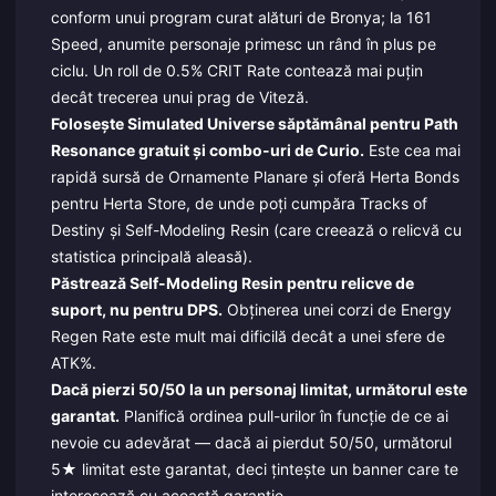
conform unui program curat alături de Bronya; la 161
Speed, anumite personaje primesc un rând în plus pe
ciclu. Un roll de 0.5% CRIT Rate contează mai puțin
decât trecerea unui prag de Viteză.
Folosește Simulated Universe săptămânal pentru Path
Resonance gratuit și combo-uri de Curio.
Este cea mai
rapidă sursă de Ornamente Planare și oferă Herta Bonds
pentru Herta Store, de unde poți cumpăra Tracks of
Destiny și Self-Modeling Resin (care creează o relicvă cu
statistica principală aleasă).
Păstrează Self-Modeling Resin pentru relicve de
suport, nu pentru DPS.
Obținerea unei corzi de Energy
Regen Rate este mult mai dificilă decât a unei sfere de
ATK%.
Dacă pierzi 50/50 la un personaj limitat, următorul este
garantat.
Planifică ordinea pull-urilor în funcție de ce ai
nevoie cu adevărat — dacă ai pierdut 50/50, următorul
5★ limitat este garantat, deci țintește un banner care te
interesează cu această garanție.