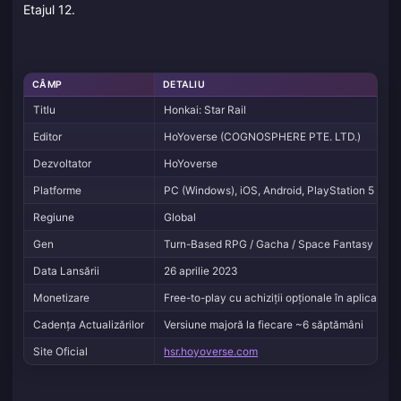
Etajul 12.
CÂMP
DETALIU
Titlu
Honkai: Star Rail
Editor
HoYoverse (COGNOSPHERE PTE. LTD.)
Dezvoltator
HoYoverse
Platforme
PC (Windows), iOS, Android, PlayStation 5
Regiune
Global
Gen
Turn-Based RPG / Gacha / Space Fantasy
Data Lansării
26 aprilie 2023
Monetizare
Free-to-play cu achiziții opționale în aplicație
Cadența Actualizărilor
Versiune majoră la fiecare ~6 săptămâni
Site Oficial
hsr.hoyoverse.com