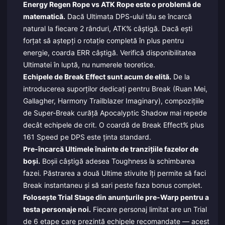
Energy Regen Rope vs ATK Rope este o problemă de
matematică.
Dacă Ultimata DPS-ului tău se încarcă
natural la fiecare 2 rânduri, ATK% câștigă. Dacă ești
forțat să aștepți o rotație completă în plus pentru
energie, coarda ERR câștigă. Verifică disponibilitatea
Ultimatei în luptă, nu numerele teoretice.
Echipele de Break Effect sunt acum de elită.
De la
introducerea suporților dedicați pentru Break (Ruan Mei,
Gallagher, Harmony Trailblazer Imaginary), compozițiile
de Super-Break curăță Apocalyptic Shadow mai repede
decât echipele de crit. O coardă de Break Effect% plus
161 Speed pe DPS este ținta standard.
Pre-încarcă Ultimele înainte de tranzițiile fazelor de
boși.
Boșii câștigă adesea Toughness la schimbarea
fazei. Păstrarea a două Ultime stivuite îți permite să faci
Break instantaneu și să sari peste faza bonus complet.
Folosește Trial Stage din anunțurile pre-Warp pentru a
testa personaje noi.
Fiecare personaj limitat are un Trial
de 6 etape care prezintă echipele recomandate — acest