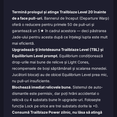
Termină prologul și atinge Trailblaze Level 20 înainte
de a face pull-uri.
Bannerul de început (Departure Warp)
oferă o reducere pentru primele 50 de pull-uri și
garantează un 5★ în cadrul acestora — deci păstrarea
Jade-ului pentru acesta după ce înțelegi lupta este mult
mai eficientă.
Upgradează-ți întotdeauna Trailblaze Level (TBL) și
Equilibrium Level prompt.
Equilibrium condiționează
drop-urile mai bune de relicve și Light Cones,
recompensele de boși săptămânali și scalarea monedei.
Jucătorii blocați au de obicei Equilibrium Level prea mic,
nu pull-uri insuficiente.
Blochează imediat relicvele bune.
Sistemul de auto-
dismantle este permisiv, dar poți hrăni accidental o
relicvă cu 4 substats bune în upgrade-uri. Folosește
funcția Lock pe orice are trei substats dorite la +0.
Consumă Trailblaze Power zilnic, nu lăsa să atingă