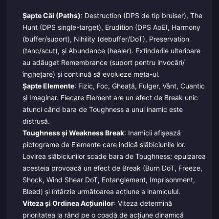
Șapte Căi (Paths)
: Destruction (DPS de tip bruiser), The
Hunt (DPS single-target), Erudition (DPS AoE), Harmony
(buffer/suport), Nihility (debuffer/DoT), Preservation
(tanc/scut), și Abundance (healer). Extinderile ulterioare
au adăugat Remembrance (suport pentru invocări/
înghețare) și continuă să evolueze meta-ul.
Șapte Elemente
: Fizic, Foc, Gheață, Fulger, Vânt, Cuantic
și Imaginar. Fiecare Element are un efect de Break unic
atunci când bara de Toughness a unui inamic este
distrusă.
Toughness și Weakness Break
: Inamicii afișează
pictograme de Elemente care indică slăbiciunile lor.
Lovirea slăbiciunilor scade bara de Toughness; epuizarea
acesteia provoacă un efect de Break (Burn DoT, Freeze,
Shock, Wind Shear DoT, Entanglement, Imprisonment,
Bleed) și întârzie următoarea acțiune a inamicului.
Viteza și Ordinea Acțiunilor
: Viteza determină
prioritatea la rând pe o coadă de acțiune dinamică