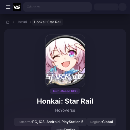
Treci la conținutul principal
Căutare...
Jocuri
Honkai: Star Rail
Turn-Based RPG
Honkai: Star Rail
HoYoverse
PC, iOS, Android, PlayStation 5
Global
Platformă
Regiune
English