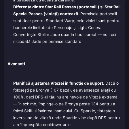
Diferența dintre Star Rail Passes (portocalii) și Star Rail
Special Passes (violeți) contează.
Permisele portocalii
sunt doar pentru Standard Warp; cele violeți sunt pentru
bannerele limitate de Personaje și Light Cones.
Convertește Stellar Jade doar în tipul corect — nu irosi
niciodată Jade pe permise standard.
Avansați
Planifică ajustarea Vitezei în funcție de suport.
Dacă o
folosești pe Bronya (107 bază), ea avansează aliații cu
100%, deci DPS-ul tău nu are nevoie de Viteză extremă
— în schimb, împinge-o pe Bronya peste 134 pentru a
folosi Skill-ul înaintea inamicului. Cu Sparkle, țintește o
inversiune de viteză unde Sparkle vine după DPS pentru
a reîmprospăta cooldown-urile.