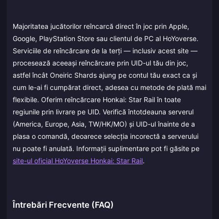
Majoritatea jucătorilor reîncarcă direct în joc prin Apple,
Google, PlayStation Store sau clientul de PC al HoYoverse.
Serviciile de reîncărcare de la terți — inclusiv acest site —
procesează aceeași reîncărcare prin UID-ul tău din joc,
astfel încât Oneiric Shards ajung pe contul tău exact ca și
cum le-ai fi cumpărat direct, adesea cu metode de plată mai
flexibile. Oferim reîncărcare Honkai: Star Rail în toate
regiunile prin livrare pe UID. Verifică întotdeauna serverul
(America, Europe, Asia, TW/HK/MO) și UID-ul înainte de a
plasa o comandă, deoarece selecția incorectă a serverului
nu poate fi anulată. Informații suplimentare pot fi găsite pe
site-ul oficial HoYoverse Honkai: Star Rail
.
Întrebări Frecvente (FAQ)