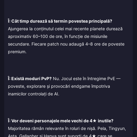
Î: Cât timp durează să termin povestea principală?
Ajungerea la conținutul celei mai recente planete durează
aproximativ 60–100 de ore, în funcție de misiunile
secundare. Fiecare patch nou adaugă 4–8 ore de poveste
premium.
Î: Există moduri PvP?
Nu. Jocul este în întregime PvE —
poveste, explorare și provocări endgame împotriva
inamicilor controlați de AI.
Î: Vor deveni personajele mele vechi de 4★ inutile?
Majoritatea rămân relevante în roluri de nișă. Pela, Tingyun,
Asta, Gallagher și Hanya sunt suporți de 4★ care se