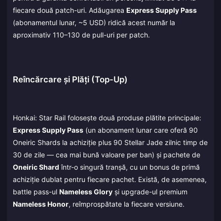
fiecare două patch-uri. Adăugarea
Express Supply Pass
(abonamentul lunar, ~5 USD) ridică acest număr la
aproximativ 110–130 de pull-uri per patch.
Reîncărcare și Plăți (Top-Up)
Honkai: Star Rail folosește două produse plătite principale:
Express Supply Pass
(un abonament lunar care oferă 90
Oneiric Shards la achiziție plus 90 Stellar Jade zilnic timp de
30 de zile — cea mai bună valoare per ban) și pachete de
Oneiric Shard
într-o singură tranșă, cu un bonus de primă
achiziție dublat pentru fiecare pachet. Există, de asemenea,
battle pass-ul
Nameless Glory
și upgrade-ul premium
Nameless Honor
, reîmprospătate la fiecare versiune.