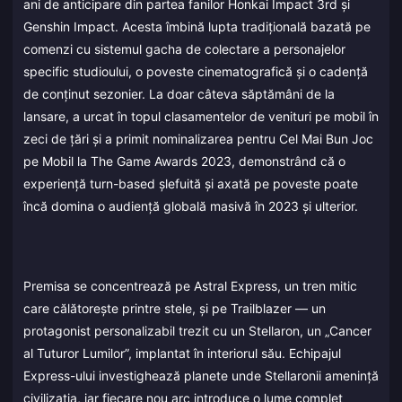
ani de anticipare din partea fanilor Honkai Impact 3rd și
Genshin Impact. Acesta îmbină lupta tradițională bazată pe
comenzi cu sistemul gacha de colectare a personajelor
specific studioului, o poveste cinematografică și o cadență
de conținut sezonier. La doar câteva săptămâni de la
lansare, a urcat în topul clasamentelor de venituri pe mobil în
zeci de țări și a primit nominalizarea pentru Cel Mai Bun Joc
pe Mobil la The Game Awards 2023, demonstrând că o
experiență turn-based șlefuită și axată pe poveste poate
încă domina o audiență globală masivă în 2023 și ulterior.
Premisa se concentrează pe Astral Express, un tren mitic
care călătorește printre stele, și pe Trailblazer — un
protagonist personalizabil trezit cu un Stellaron, un „Cancer
al Tuturor Lumilor”, implantat în interiorul său. Echipajul
Express-ului investighează planete unde Stellaronii amenință
civilizația, iar fiecare nou arc introduce o lume complet