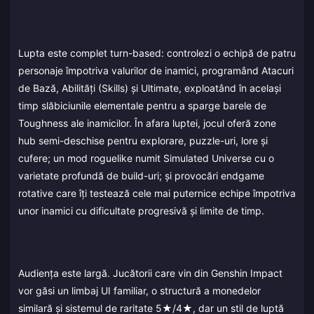
Lupta este complet turn-based: controlezi o echipă de patru
personaje împotriva valurilor de inamici, programând Atacuri
de Bază, Abilități (Skills) și Ultimate, exploatând în același
timp slăbiciunile elementale pentru a sparge barele de
Toughness ale inamicilor. În afara luptei, jocul oferă zone
hub semi-deschise pentru explorare, puzzle-uri, lore și
cufere; un mod roguelike numit Simulated Universe cu o
varietate profundă de build-uri; și provocări endgame
rotative care îți testează cele mai puternice echipe împotriva
unor inamici cu dificultate progresivă și limite de timp.
Audiența este largă. Jucătorii care vin din Genshin Impact
vor găsi un limbaj UI familiar, o structură a monedelor
similară și sistemul de raritate 5★/4★, dar un stil de luptă