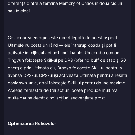
diferența dintre a termina Memory of Chaos în două cicluri
sau în cinci.
Gestionarea energiei este direct legată de acest aspect.
Ultimele nu costă un rând — ele întrerup coada și pot fi
activate în mijlocul acțiunii unui inamic. Un combo comun:
Tingyun folosește Skill-ul pe DPS (oferind buff de atac și 50
energie prin Ultimata ei), Bronya folosește Skill-ul pentru a
avansa DPS-ul, DPS-ul își activează Ultimata pentru a reseta
cooldown-urile, apoi folosește Skill-ul pentru daune maxime.
Aceeași fereastră de trei acțiuni poate produce mult mai
multe daune decât cinci acțiuni secvențiate prost.
Optimizarea Relicvelor