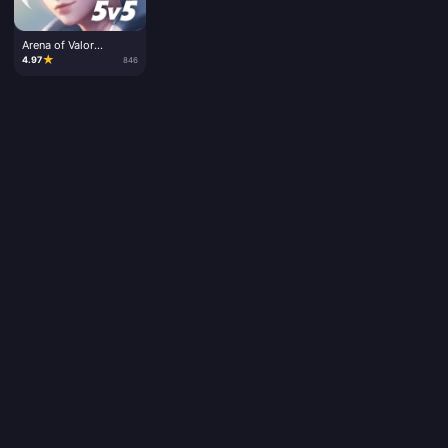
Arena of Valor
Vouchers
★
4.97
846