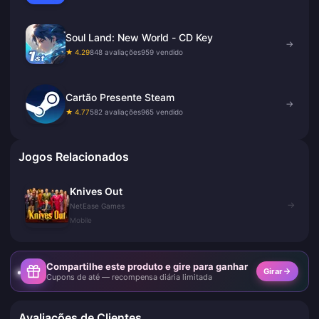
Soul Land: New World - CD Key
→
★ 4.29
848 avaliações
959 vendido
Cartão Presente Steam
→
★ 4.77
582 avaliações
965 vendido
Jogos Relacionados
Knives Out
→
NetEase Games
Mobile
Compartilhe este produto e gire para ganhar
Girar
Cupons de até — recompensa diária limitada
Avaliações de Clientes