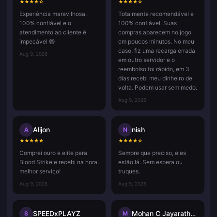
★
★
★
★
☆
★
★
★
★
☆
Experiência maravilhosa,
Totalmente recomendável e
100% confiável e o
100% confiável. Suas
atendimento ao cliente é
compras aparecem no jogo
impecável 😁
em poucos minutos. No meu
caso, fiz uma recarga errada
Aug 9, 2026
em outro servidor e o
reembolso foi rápido, em 3
dias recebi meu dinheiro de
volta. Podem usar sem medo.
Aug 9, 2026
Alijon
nish
A
N
★
★
★
★
★
★
★
★
★
☆
Comprei ouro e elite para
Sempre que preciso, eles
Blood Strike e recebi na hora,
estão lá. Sem espera ou
melhor serviço!
truques.
Aug 9, 2026
Aug 9, 2026
SPEEDxPLAYZ
Mohan C Jayarathna
S
M