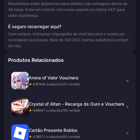
Reembolsos estão disponíveis para pedidos não entregues dentro de
48 horas. Entre em contato com nosso suporte ao cliente 24/7 para
obter assistência.
É seguro recarregar aqui?
Com certeza. Utilizamos criptografia de nível bancário e somos um
revendedor autorizado. Mais de 500.000 clientes satisfeitos confiam
em nós.
Produtos Relacionados
Arena of Valor Vouchers
→
★ 4.97
846 avaliações
525 vendido
Crystal of Altan - Recarga de Ouro e Vouchers
→
★ 4.95
697 avaliações
799 vendido
Cartão Presente Roblox
→
★ 4.38
572 avaliações
653 vendido