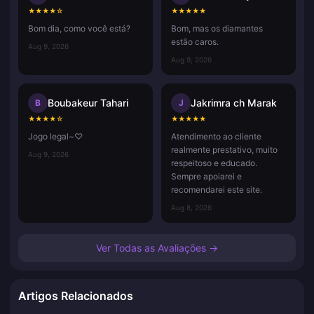
★
★
★
★
☆
★
★
★
★
★
Bom dia, como você está?
Bom, mas os diamantes
estão caros.
Aug 9, 2026
Aug 9, 2026
Boubakeur Tahari
Jakrimra ch Marak
B
J
★
★
★
★
☆
★
★
★
★
★
Jogo legal~♡
Atendimento ao cliente
realmente prestativo, muito
Aug 9, 2026
respeitoso e educado.
Sempre apoiarei e
recomendarei este site.
Aug 8, 2026
Ver Todas as Avaliações →
Artigos Relacionados