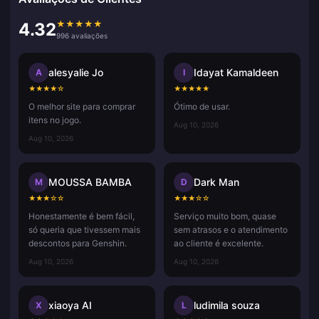
★
★
★
★
★
4.32
996 avaliações
alesyalie Jo
Idayat Kamaldeen
A
I
★
★
★
★
☆
★
★
★
★
★
O melhor site para comprar
Ótimo de usar.
itens no jogo.
Aug 10, 2026
Aug 10, 2026
MOUSSA BAMBA
Dark Man
M
D
★
★
★
☆
☆
★
★
★
☆
☆
Honestamente é bem fácil,
Serviço muito bom, quase
só queria que tivessem mais
sem atrasos e o atendimento
descontos para Genshin.
ao cliente é excelente.
Aug 10, 2026
Aug 10, 2026
xiaoya AI
ludimila souza
X
L