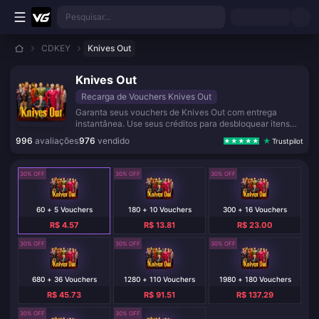
Ir para o conteúdo principal
Pesquisar...
CDKEY
Knives Out
Knives Out
Recarga de Vouchers Knives Out
Garanta seus vouchers de Knives Out com entrega
instantânea. Use seus créditos para desbloquear itens
premium, adquirir o passe de batalha e garantir
996
avaliações
976
vendido
Trustpilot
recompensas exclusivas no jogo. Processo simples,
seguro e sem necessidade de login.
30% OFF
30% OFF
30% OFF
60 + 5 Vouchers
180 + 10 Vouchers
300 + 16 Vouchers
R$ 4.57
R$ 13.81
R$ 23.00
30% OFF
30% OFF
30% OFF
680 + 36 Vouchers
1280 + 110 Vouchers
1980 + 180 Vouchers
R$ 45.73
R$ 91.51
R$ 137.29
30% OFF
30% OFF