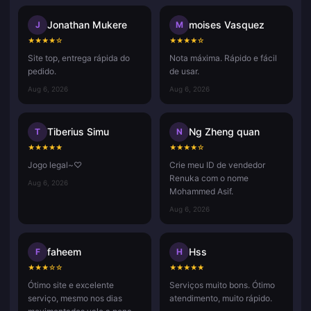
Jonathan Mukere
moises Vasquez
J
M
★
★
★
★
☆
★
★
★
★
☆
Site top, entrega rápida do
Nota máxima. Rápido e fácil
pedido.
de usar.
Aug 6, 2026
Aug 6, 2026
Tiberius Simu
Ng Zheng quan
T
N
★
★
★
★
★
★
★
★
★
☆
Jogo legal~♡
Crie meu ID de vendedor
Renuka com o nome
Aug 6, 2026
Mohammed Asif.
Aug 6, 2026
faheem
Hss
F
H
★
★
★
☆
☆
★
★
★
★
★
Ótimo site e excelente
Serviços muito bons. Ótimo
serviço, mesmo nos dias
atendimento, muito rápido.