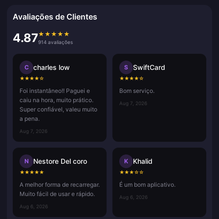
Avaliações de Clientes
★
★
★
★
★
4.87
914 avaliações
charles low
SwiftCard
C
S
★
★
★
★
☆
★
★
★
★
☆
Foi instantâneo!! Paguei e
Bom serviço.
caiu na hora, muito prático.
Aug 7, 2026
Super confiável, valeu muito
a pena.
Aug 7, 2026
Nestore Del coro
Khalid
N
K
★
★
★
★
★
★
★
★
☆
☆
A melhor forma de recarregar.
É um bom aplicativo.
Muito fácil de usar e rápido.
Aug 6, 2026
Aug 6, 2026