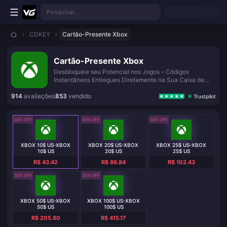
Ir para o conteúdo principal
Pesquisar...
CDKEY
Cartão-Presente Xbox
Cartão-Presente Xbox
Desbloqueie seu Potencial nos Jogos – Códigos
Instantâneos Entregues Diretamente na Sua Caixa de
Entrada
914
avaliações
853
vendido
Trustpilot
30% OFF
30% OFF
30% OFF
XBOX 10$ US-XBOX
XBOX 20$ US-XBOX
XBOX 25$ US-XBOX
10$ US
20$ US
25$ US
R$ 43.42
R$ 86.84
R$ 102.43
30% OFF
30% OFF
XBOX 50$ US-XBOX
XBOX 100$ US-XBOX
50$ US
100$ US
R$ 205.80
R$ 415.17