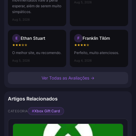
movimentados vale a pena
Aug 5, 2026
esperar, além de serem muito
simpáticos.
Aug 5, 2026
Ethan Stuart
Franklin Tilóm
E
F
★
★
★
☆
☆
★
★
★
★
☆
O melhor site, eu recomendo.
Perfeito, muito atenciosos.
Aug 5, 2026
Aug 4, 2026
Ver Todas as Avaliações →
Artigos Relacionados
#
Xbox Gift Card
CATEGORIA