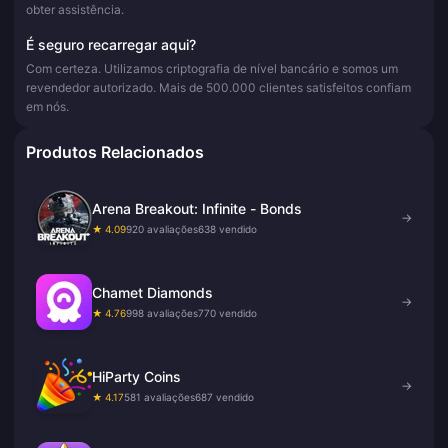
obter assistência.
É seguro recarregar aqui?
Com certeza. Utilizamos criptografia de nível bancário e somos um
revendedor autorizado. Mais de 500.000 clientes satisfeitos confiam
em nós.
Produtos Relacionados
Arena Breakout: Infinite - Bonds
→
★ 4.09
920 avaliações
638 vendido
Chamet Diamonds
→
★ 4.76
998 avaliações
770 vendido
HiParty Coins
→
★ 4.17
581 avaliações
687 vendido