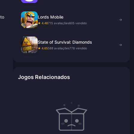
to
Lords Mobile
→
★ 4.48
715 avaliações
605 vendido
State of Survival: Diamonds
→
★ 4.65
588 avaliações
778 vendido
Jogos Relacionados