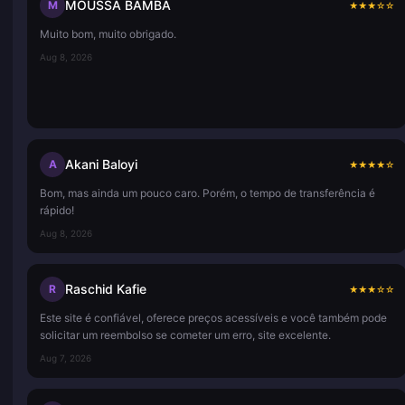
MOUSSA BAMBA
M
★
★
★
☆
☆
Muito bom, muito obrigado.
Aug 8, 2026
Akani Baloyi
A
★
★
★
★
☆
Bom, mas ainda um pouco caro. Porém, o tempo de transferência é
rápido!
Aug 8, 2026
Raschid Kafie
R
★
★
★
☆
☆
Este site é confiável, oferece preços acessíveis e você também pode
solicitar um reembolso se cometer um erro, site excelente.
Aug 7, 2026