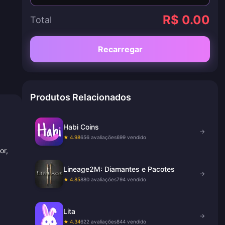
R$ 0.00
Total
Recarregar
Produtos Relacionados
Habi Coins
→
★ 4.98
656 avaliações
699 vendido
or,
Lineage2M: Diamantes e Pacotes
→
★ 4.85
880 avaliações
794 vendido
Lita
→
★ 4.34
622 avaliações
844 vendido