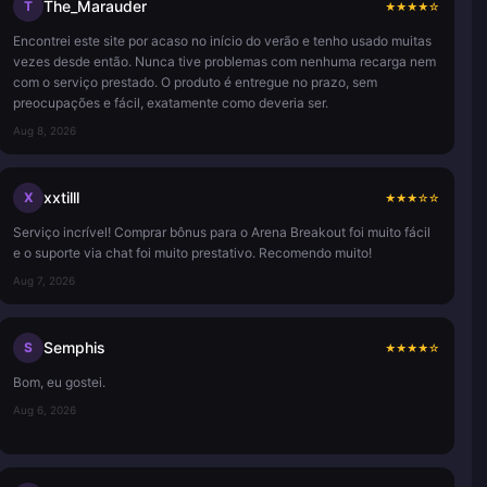
The_Marauder
T
★
★
★
★
☆
Encontrei este site por acaso no início do verão e tenho usado muitas
vezes desde então. Nunca tive problemas com nenhuma recarga nem
com o serviço prestado. O produto é entregue no prazo, sem
preocupações e fácil, exatamente como deveria ser.
Aug 8, 2026
xxtilll
X
★
★
★
☆
☆
Serviço incrível! Comprar bônus para o Arena Breakout foi muito fácil
e o suporte via chat foi muito prestativo. Recomendo muito!
Aug 7, 2026
Semphis
S
★
★
★
★
☆
Bom, eu gostei.
Aug 6, 2026