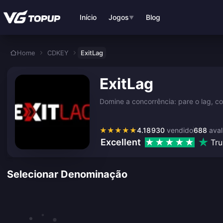
Ir para o conteúdo principal
Início
Jogos
Blog
▼
Home
CDKEY
ExitLag
ExitLag
Domine a concorrência: pare o lag, c
★
★
★
★
★
4.18
930
vendido
688
aval
Excellent
Tru
Selecionar Denominação