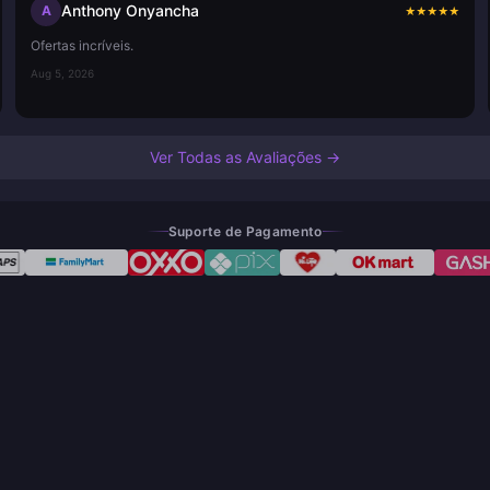
Anthony Onyancha
A
★
★
★
★
★
Ofertas incríveis.
Aug 5, 2026
Ver Todas as Avaliações →
Suporte de Pagamento