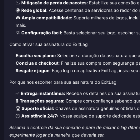
📉
Mitigação de perda de pacotes:
Estabilize sua conexão e 
🌍
Rede global:
Acesse centenas de servidores ao redor do mu
🎮
Ampla compatibilidade:
Suporta milhares de jogos, inclu
mais.
💡
Configuração fácil:
Basta selecionar seu jogo, escolher su
Como ativar sua assinatura do ExitLag
Escolha seu plano:
Selecione a duração da assinatura que 
Conclua o checkout:
Finalize sua compra com segurança par
Resgate e jogue:
Faça login no aplicativo ExitLag, insira s
Por que nos escolher para sua assinatura do ExitLag
✅
Entrega instantânea:
Receba os detalhes da sua assinatur
🔒
Transações seguras:
Compre com confiança sabendo que 
🏆
Suporte oficial:
Chaves de assinatura genuínas obtidas 
🕒
Assistência 24/7:
Nossa equipe de suporte dedicada está
Assuma o controle da sua conexão e pare de deixar o lag ditar
experimente jogar da maneira que deveria ser.