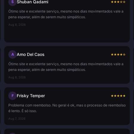
Shuban Qadami
S
★
★
★
☆
☆
Ótimo site e excelente serviço, mesmo nos dias movimentados vale a
pena esperar, além de serem muito simpáticos.
Aug 8, 2026
Amo Del Caos
A
★
★
★
★
☆
Ótimo site e excelente serviço, mesmo nos dias movimentados vale a
pena esperar, além de serem muito simpáticos.
Aug 8, 2026
Frisky Temper
F
★
★
★
★
★
Problema com reembolso. No geral é ok, mas o processo de reembolso
é lento. É só isso.
Aug 7, 2026