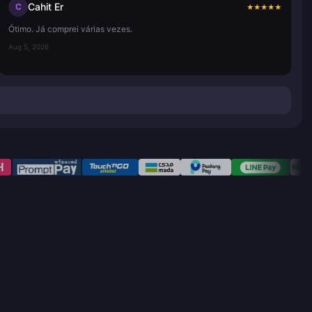
Cahit Er
C
★
★
★
★
★
Ótimo. Já comprei várias vezes.
Aug 5, 2026