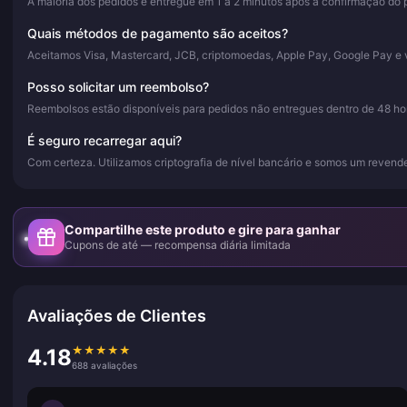
A maioria dos pedidos é entregue em 1 a 2 minutos após a confirmação do 
Quais métodos de pagamento são aceitos?
Aceitamos Visa, Mastercard, JCB, criptomoedas, Apple Pay, Google Pay e 
Posso solicitar um reembolso?
Reembolsos estão disponíveis para pedidos não entregues dentro de 48 hor
É seguro recarregar aqui?
Com certeza. Utilizamos criptografia de nível bancário e somos um revende
Compartilhe este produto e gire para ganhar
Cupons de até — recompensa diária limitada
Avaliações de Clientes
★
★
★
★
★
4.18
688 avaliações