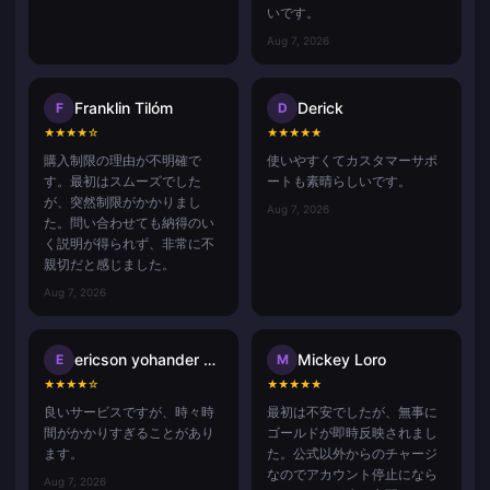
いです。
Aug 7, 2026
Franklin Tilóm
Derick
F
D
★
★
★
★
☆
★
★
★
★
★
購入制限の理由が不明確で
使いやすくてカスタマーサポ
す。最初はスムーズでした
ートも素晴らしいです。
が、突然制限がかかりまし
Aug 7, 2026
た。問い合わせても納得のい
く説明が得られず、非常に不
親切だと感じました。
Aug 7, 2026
ericson yohander alvarado mart
Mickey Loro
E
M
★
★
★
★
☆
★
★
★
★
★
良いサービスですが、時々時
最初は不安でしたが、無事に
間がかかりすぎることがあり
ゴールドが即時反映されまし
ます。
た。公式以外からのチャージ
なのでアカウント停止になら
Aug 7, 2026