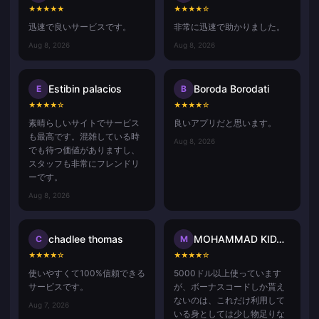
★
★
★
★
★
★
★
★
★
☆
迅速で良いサービスです。
非常に迅速で助かりました。
Aug 8, 2026
Aug 8, 2026
Estibin palacios
Boroda Borodati
E
B
★
★
★
★
☆
★
★
★
★
☆
素晴らしいサイトでサービス
良いアプリだと思います。
も最高です。混雑している時
Aug 8, 2026
でも待つ価値がありますし、
スタッフも非常にフレンドリ
ーです。
Aug 8, 2026
chadlee thomas
MOHAMMAD KIDASH Kp
C
M
★
★
★
★
☆
★
★
★
★
☆
使いやすくて100%信頼できる
5000ドル以上使っています
サービスです。
が、ボーナスコードしか貰え
ないのは、これだけ利用して
Aug 7, 2026
いる身としては少し物足りな