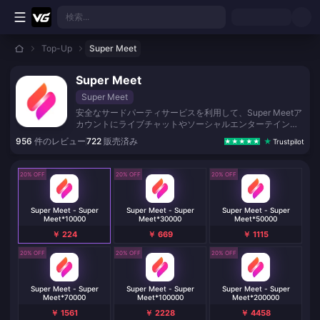
メインコンテンツへスキップ
検索...
Top-Up
Super Meet
Super Meet
Super Meet
安全なサードパーティサービスを利用して、Super Meetア
カウントにライブチャットやソーシャルエンターテインメ
ント用のクレジットをチャージしましょう。
956
件のレビュー
722
販売済み
Trustpilot
20% OFF
20% OFF
20% OFF
Super Meet - Super
Super Meet - Super
Super Meet - Super
Meet*10000
Meet*30000
Meet*50000
￥ 224
￥ 669
￥ 1115
20% OFF
20% OFF
20% OFF
Super Meet - Super
Super Meet - Super
Super Meet - Super
Meet*70000
Meet*100000
Meet*200000
￥ 1561
￥ 2228
￥ 4458