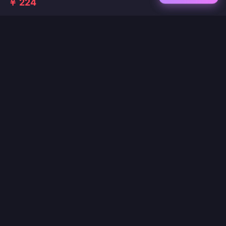
￥ 224
ゲームチャージとライブ配信アプリの信頼できるプラットフォーム。即時反映、安全
な決済、業界最安値を保証します。
フォローする
·
·
·
·
·
会社概要
お問い合わせ
よくある質問
返品ポリシー
配送ポリシー
·
·
AMLポリシー
プライバシーポリシー
利用規約
© 2024 JOYTOPUP LIMITED. All Rights Reserved.
RM 102, 1/F, THE CLOUD, 111 TUNG CHAU STREET, TAI KOK TSUI, HONG KONG