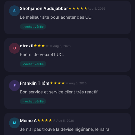
Shohjahon Abdujabbor
★
★
★
★
★
Aug 5, 2026
S
Le meilleur site pour acheter des UC.
✓
Achat vérifié
otrexti
★
★
★
★
★
Aug 5, 2026
O
Prière. Je veux 41 UC.
✓
Achat vérifié
Franklin Tilóm
★
★
★
★
★
Aug 5, 2026
F
Bon service et service client très réactif.
✓
Achat vérifié
Memo A
★
★
★
★
★
Aug 5, 2026
M
Je n'ai pas trouvé la devise nigériane, le naira.