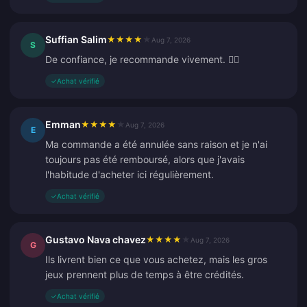
Suffian Salim
★
★
★
★
★
Aug 7, 2026
S
De confiance, je recommande vivement. 👍🏻
✓
Achat vérifié
Emman
★
★
★
★
★
Aug 7, 2026
E
Ma commande a été annulée sans raison et je n'ai
toujours pas été remboursé, alors que j'avais
l'habitude d'acheter ici régulièrement.
✓
Achat vérifié
Gustavo Nava chavez
★
★
★
★
★
Aug 7, 2026
G
Ils livrent bien ce que vous achetez, mais les gros
jeux prennent plus de temps à être crédités.
✓
Achat vérifié