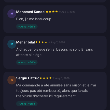
Mohamed Kandel
★
★
★
★
★
Aug 7, 2026
M
Bien, j'aime beaucoup.
✓
Achat vérifié
Mehar bilal
★
★
★
★
★
Aug 7, 2026
M
À chaque fois que j'en ai besoin, ils sont là, sans
attente ni piège.
✓
Achat vérifié
Sergiu Catruc
★
★
★
★
★
Aug 6, 2026
S
Ma commande a été annulée sans raison et je n'ai
toujours pas été remboursé, alors que j'avais
l'habitude d'acheter ici régulièrement.
✓
Achat vérifié