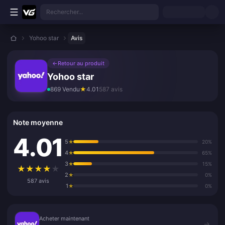
Aller au contenu principal
Rechercher...
Yohoo star
Avis
←
Retour au produit
Yohoo star
869 Vendu
★
4.01
587 avis
Note moyenne
4.01
5
★
20%
4
★
65%
3
★
15%
★
★
★
★
★
2
★
0%
587 avis
1
★
0%
Acheter maintenant
Acheter maintenant
→