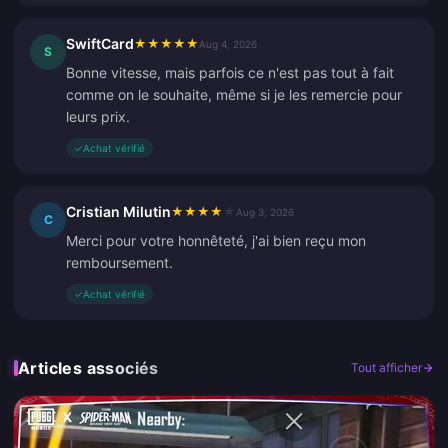
SwiftCard
★
★
★
★
★
Aug 4, 2026
S
Bonne vitesse, mais parfois ce n'est pas tout à fait
comme on le souhaite, même si je les remercie pour
leurs prix.
✓
Achat vérifié
Cristian Milutin
★
★
★
★
★
Aug 3, 2026
C
Merci pour votre honnêteté, j'ai bien reçu mon
remboursement.
✓
Achat vérifié
Articles associés
Tout afficher