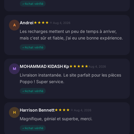
✓
Achat vérifié
Andrei
★
★
★
★
★
Aug 4, 2026
A
Les recharges mettent un peu de temps à arriver,
mais c'est sûr et fiable, j'ai eu une bonne expérience.
✓
Achat vérifié
MOHAMMAD KIDASH Kp
★
★
★
★
★
Aug 4, 2026
M
Livraison instantanée. Le site parfait pour les pièces
Poppo ! Super service.
✓
Achat vérifié
Harrison Bennett
★
★
★
★
★
Aug 4, 2026
H
Magnifique, génial et superbe, merci.
✓
Achat vérifié