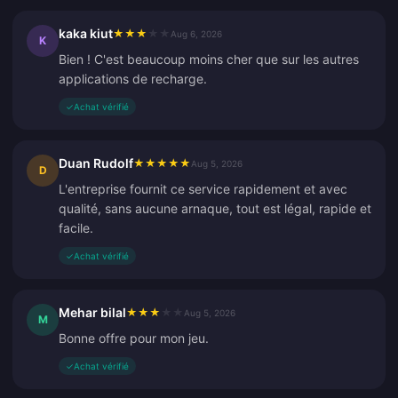
kaka kiut
★
★
★
★
★
Aug 6, 2026
K
Bien ! C'est beaucoup moins cher que sur les autres
applications de recharge.
✓
Achat vérifié
Duan Rudolf
★
★
★
★
★
Aug 5, 2026
D
L'entreprise fournit ce service rapidement et avec
qualité, sans aucune arnaque, tout est légal, rapide et
facile.
✓
Achat vérifié
Mehar bilal
★
★
★
★
★
Aug 5, 2026
M
Bonne offre pour mon jeu.
✓
Achat vérifié