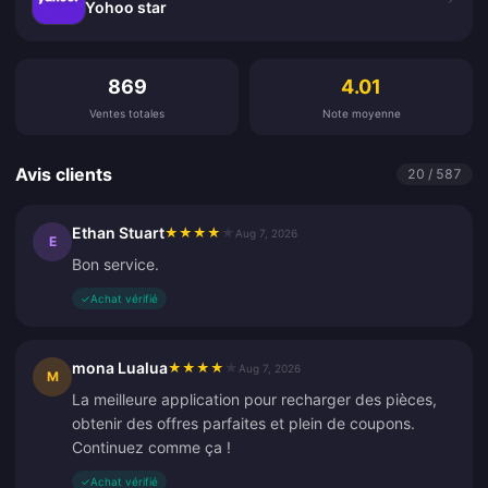
Yohoo star
Avis clients
869
4.01
Ventes totales
Note moyenne
Avis clients
20 / 587
Ethan Stuart
★
★
★
★
★
Aug 7, 2026
E
Bon service.
✓
Achat vérifié
mona Lualua
★
★
★
★
★
Aug 7, 2026
M
La meilleure application pour recharger des pièces,
obtenir des offres parfaites et plein de coupons.
Continuez comme ça !
✓
Achat vérifié