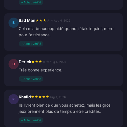
✓
Achat vérifié
Bad Man
★
★
★
★
★
Aug 4, 2026
B
Cela m'a beaucoup aidé quand j'étais inquiet, merci
pour l'assistance.
✓
Achat vérifié
Derick
★
★
★
★
★
Aug 4, 2026
D
Très bonne expérience.
✓
Achat vérifié
Khalid
★
★
★
★
★
Aug 4, 2026
K
Ils livrent bien ce que vous achetez, mais les gros
jeux prennent plus de temps à être crédités.
✓
Achat vérifié