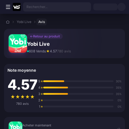
Aller au contenu principal
Rechercher...
Yobi Live
Avis
←
Retour au produit
Yobi Live
608 Vendu
★
4.57
780 avis
Note moyenne
4.57
5
★
30%
4
★
35%
3
★
35%
★
★
★
★
★
2
★
0%
780 avis
1
★
0%
Acheter maintenant
Acheter maintenant
→