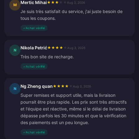
Mertic Mihai
★
★
★
★
★
Aug 3, 2026
M
Je suis très satisfait du service, j'ai juste besoin de
tous les coupons.
✓
Achat vérifié
Nikola Petrić
★
★
★
★
★
Aug 3, 2026
N
Très bon site de recharge.
✓
Achat vérifié
Ng Zheng quan
★
★
★
★
★
Aug 3, 2026
N
Super remises et support utile, mais la livraison
pourrait être plus rapide. Les prix sont très attractifs
et l'équipe est réactive, même si le délai de livraison
dépasse parfois les 30 minutes et que la vérification
des paiements est un peu longue.
✓
Achat vérifié