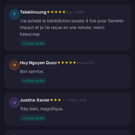
Teleklincung
★
★
★
★
★
Aug 4, 2026
T
J'ai acheté la bénédiction lunaire 4 fois pour Genshin
Impact et je l'ai reçue en une minute, merci
beaucoup.
✓
Achat vérifié
Huy Nguyen Quoc
★
★
★
★
★
Aug 4, 2026
H
Bon service.
✓
Achat vérifié
Justino Xavier
★
★
★
★
★
Aug 4, 2026
J
Très bien, magnifique.
✓
Achat vérifié