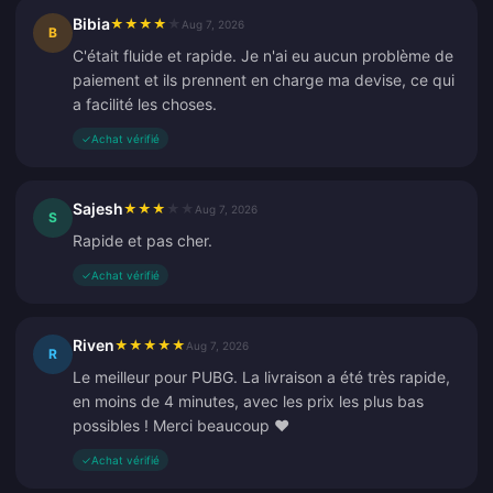
Bibia
★
★
★
★
★
Aug 7, 2026
B
C'était fluide et rapide. Je n'ai eu aucun problème de
paiement et ils prennent en charge ma devise, ce qui
a facilité les choses.
✓
Achat vérifié
Sajesh
★
★
★
★
★
Aug 7, 2026
S
Rapide et pas cher.
✓
Achat vérifié
Riven
★
★
★
★
★
Aug 7, 2026
R
Le meilleur pour PUBG. La livraison a été très rapide,
en moins de 4 minutes, avec les prix les plus bas
possibles ! Merci beaucoup ❤️
✓
Achat vérifié