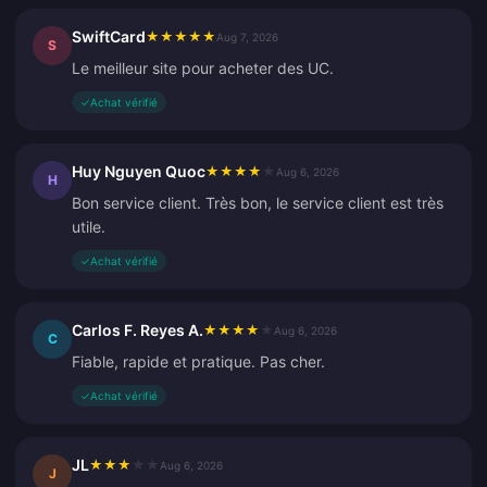
SwiftCard
★
★
★
★
★
Aug 7, 2026
S
Le meilleur site pour acheter des UC.
✓
Achat vérifié
Huy Nguyen Quoc
★
★
★
★
★
Aug 6, 2026
H
Bon service client. Très bon, le service client est très
utile.
✓
Achat vérifié
Carlos F. Reyes A.
★
★
★
★
★
Aug 6, 2026
C
Fiable, rapide et pratique. Pas cher.
✓
Achat vérifié
JL
★
★
★
★
★
Aug 6, 2026
J