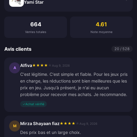
Yami Star
Avis clients
664
4.61
Ventes totales
Note moyenne
Avis clients
20 / 528
Alfiva
★
★
★
★
★
Aug 9, 2026
A
C'est légitime. C'est simple et fiable. Pour les jeux pris
en charge, les réductions sont bien meilleures que les
prix en jeu. Jusqu'à présent, je n'ai eu aucun
problème pour recevoir mes achats. Je recommande.
✓
Achat vérifié
Mirza Shayaan fiaz
★
★
★
★
★
Aug 9, 2026
M
Des prix bas et un large choix.