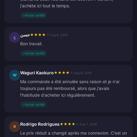
j'achète ici tout le temps.
✓
Achat vérifié
حسن
★
★
★
★
★
Aug 8, 2026
ح
Bon travail.
✓
Achat vérifié
Waguri Kaokuro
★
★
★
★
★
Aug 8, 2026
W
Ma commande a été annulée sans raison et je n'ai
toujours pas été remboursé, alors que j'avais
l'habitude d'acheter ici régulièrement.
✓
Achat vérifié
Rodrigo Rodrigues
★
★
★
★
★
Aug 7, 2026
R
Le prix réduit a changé après ma connexion. C'est un