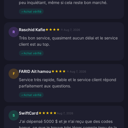
peu inquiétant, même si cela reste bon marché.
✓
Achat vérifié
Raschid Kafie
★
★
★
★
★
Aug 7, 2026
R
Très bon service, quasiment aucun délai et le service
client est au top.
✓
Achat vérifié
FARID Ait hamou
★
★
★
★
★
Aug 7, 2026
F
Service très rapide, fiable et le service client répond
parfaitement aux questions.
✓
Achat vérifié
SwiftCard
★
★
★
★
★
Aug 7, 2026
S
J'ai dépensé 5000 $ et je n'ai reçu que des codes
bonus, ce que je trouve très léger compte tenu de la