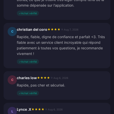
somme dépensée sur l'application.
✓
Achat vérifié
christian del coro
★
★
★
★
★
Aug 7, 2026
C
Rapide, fiable, digne de confiance et parfait <3. Très
fiable avec un service client incroyable qui répond
patiemment à toutes vos questions, je recommande
vivement !
✓
Achat vérifié
charles low
★
★
★
★
★
Aug 6, 2026
C
Rapide, pas cher et sécurisé.
✓
Achat vérifié
Lynce .X
★
★
★
★
★
Aug 6, 2026
L