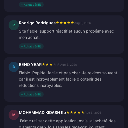
✓
Achat vérifié
Rodrigo Rodrigues
★
★
★
★
★
Aug 9, 2026
R
Site fiable, support réactif et aucun problème avec
mon achat.
✓
Achat vérifié
BENO YEAR
★
★
★
★
★
Aug 8, 2026
B
Fiable. Rapide, facile et pas cher. Je reviens souvent
car il est incroyablement facile d'obtenir des
réductions incroyables.
✓
Achat vérifié
MOHAMMAD KIDASH Kp
★
★
★
★
★
Aug 8, 2026
M
J'aime utiliser cette application, mais j'ai acheté des
diamants deux fois sans les recevoir. Pourtant,