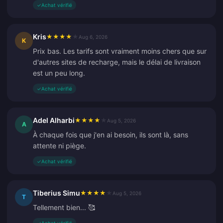
✓
Achat vérifié
Kris
★
★
★
★
★
Aug 6, 2026
K
Prix bas. Les tarifs sont vraiment moins chers que sur
d'autres sites de recharge, mais le délai de livraison
est un peu long.
✓
Achat vérifié
Adel Alharbi
★
★
★
★
★
Aug 5, 2026
A
À chaque fois que j'en ai besoin, ils sont là, sans
attente ni piège.
✓
Achat vérifié
Tiberius Simu
★
★
★
★
★
Aug 5, 2026
T
Tellement bien... 🥰