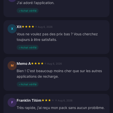
J'ai adoré l'application.
✓
Achat vérifié
Xit
★
★
★
★
★
Aug 6, 2026
X
Vous ne voulez pas des prix bas ? Vous cherchez
toujours à être satisfaits.
✓
Achat vérifié
Memo A
★
★
★
★
★
Aug 6, 2026
M
Bien ! C'est beaucoup moins cher que sur les autres
applications de recharge.
✓
Achat vérifié
Franklin Tilóm
★
★
★
★
★
Aug 6, 2026
F
Très rapide, j'ai reçu mon pack sans aucun problème.