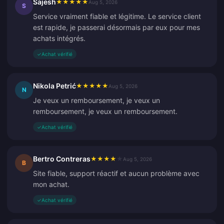
Sajesh
★
★
★
★
★
Aug 5, 2026
S
Service vraiment fiable et légitime. Le service client
est rapide, je passerai désormais par eux pour mes
achats intégrés.
✓
Achat vérifié
Nikola Petrić
★
★
★
★
★
Aug 5, 2026
N
Je veux un remboursement, je veux un
remboursement, je veux un remboursement.
✓
Achat vérifié
Bertro Contreras
★
★
★
★
★
Aug 5, 2026
B
Site fiable, support réactif et aucun problème avec
mon achat.
✓
Achat vérifié