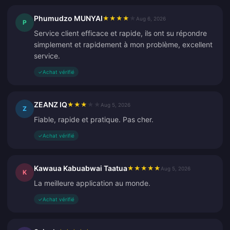
Phumudzo MUNYAI
★
★
★
★
★
Aug 6, 2026
P
Service client efficace et rapide, ils ont su répondre
simplement et rapidement à mon problème, excellent
service.
✓
Achat vérifié
ZEANZ IQ
★
★
★
★
★
Aug 5, 2026
Z
Fiable, rapide et pratique. Pas cher.
✓
Achat vérifié
Kawaua Kabuabwai Taatua
★
★
★
★
★
Aug 5, 2026
K
La meilleure application au monde.
✓
Achat vérifié