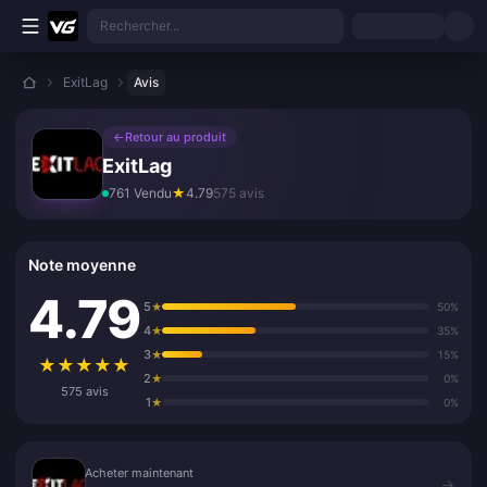
Aller au contenu principal
Rechercher...
ExitLag
Avis
←
Retour au produit
ExitLag
761 Vendu
★
4.79
575 avis
Note moyenne
4.79
5
★
50%
4
★
35%
3
★
15%
★
★
★
★
★
2
★
0%
575 avis
1
★
0%
Acheter maintenant
Acheter maintenant
→