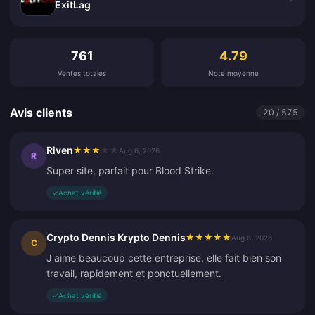
ExitLag
Avis clients
761
4.79
Ventes totales
Note moyenne
Avis clients
20 / 575
Riven
★
★
★
★
★
Aug 6, 2026
R
Super site, parfait pour Blood Strike.
✓
Achat vérifié
Crypto Dennis Krypto Dennis
★
★
★
★
★
Aug 6, 2026
C
J'aime beaucoup cette entreprise, elle fait bien son
travail, rapidement et ponctuellement.
✓
Achat vérifié