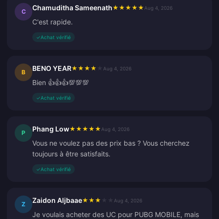
Chamuditha Sameenath
★
★
★
★
★
Aug 4, 2026
C
C'est rapide.
✓
Achat vérifié
BENO YEAR
★
★
★
★
★
Aug 4, 2026
B
Bien 👍👍👍💯💯💯
✓
Achat vérifié
Phang Low
★
★
★
★
★
Aug 4, 2026
P
Vous ne voulez pas des prix bas ? Vous cherchez
toujours à être satisfaits.
✓
Achat vérifié
Zaidon Aljbaae
★
★
★
★
★
Aug 4, 2026
Z
Je voulais acheter des UC pour PUBG MOBILE, mais