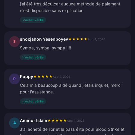
j'ai été très déçu car aucune méthode de paiement
n'est disponible sans explication.
✓
Achat vérifié
shoxjahon Yesenboyev
★
★
★
★
★
Aug 4, 2026
S
Sympa, sympa, sympa !!!!
✓
Achat vérifié
Poppy
★
★
★
★
★
Aug 4, 2026
P
Cela m'a beaucoup aidé quand j'étais inquiet, merci
pour l'assistance.
✓
Achat vérifié
Aminur Islam
★
★
★
★
★
Aug 4, 2026
A
J'ai acheté de l'or et le pass élite pour Blood Strike et