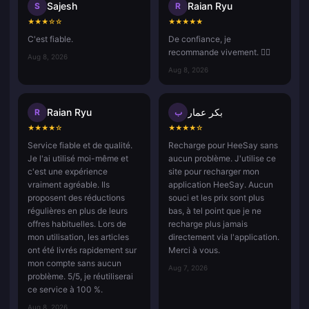
Sajesh
Raian Ryu
S
R
★
★
★
☆
☆
★
★
★
★
★
C'est fiable.
De confiance, je
recommande vivement. 👍🏻
Aug 8, 2026
Aug 8, 2026
Raian Ryu
بكر عمار
R
ب
★
★
★
★
☆
★
★
★
★
☆
Service fiable et de qualité.
Recharge pour HeeSay sans
Je l'ai utilisé moi-même et
aucun problème. J'utilise ce
c'est une expérience
site pour recharger mon
vraiment agréable. Ils
application HeeSay. Aucun
proposent des réductions
souci et les prix sont plus
régulières en plus de leurs
bas, à tel point que je ne
offres habituelles. Lors de
recharge plus jamais
mon utilisation, les articles
directement via l'application.
ont été livrés rapidement sur
Merci à vous.
mon compte sans aucun
Aug 7, 2026
problème. 5/5, je réutiliserai
ce service à 100 %.
Aug 8, 2026