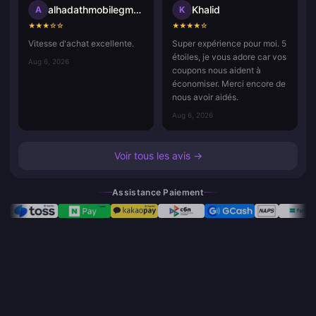
alhadathmobilegmail.com
Khalid
A
K
★
★
★
☆
☆
★
★
★
★
☆
Vitesse d'achat excellente.
Super expérience pour moi. 5
étoiles, je vous adore car vos
Aug 6, 2026
coupons nous aident à
économiser. Merci encore de
nous avoir aidés.
Aug 6, 2026
Voir tous les avis →
Assistance Paiement