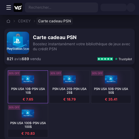
Aller au contenu principal
Rechercher...
CDKEY
Carte cadeau PSN
Carte cadeau PSN
Boostez instantanément votre bibliothèque de jeux avec
du crédit PSN
821
avis
689
vendu
Trustpilot
30% OFF
30% OFF
30% OFF
PSN USA 10$-PSN USA
PSN USA 25$-PSN USA
PSN USA 50$-PSN USA
10$
25$
50$
€ 7.65
€ 18.79
€ 35.41
30% OFF
PSN USA 100$-PSN USA
100$
€ 70.83