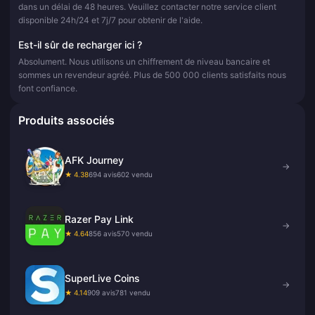
dans un délai de 48 heures. Veuillez contacter notre service client
disponible 24h/24 et 7j/7 pour obtenir de l'aide.
Est-il sûr de recharger ici ?
Absolument. Nous utilisons un chiffrement de niveau bancaire et
sommes un revendeur agréé. Plus de 500 000 clients satisfaits nous
font confiance.
Produits associés
AFK Journey
→
★ 4.38
694 avis
602 vendu
Razer Pay Link
→
★ 4.64
856 avis
570 vendu
SuperLive Coins
→
★ 4.14
909 avis
781 vendu