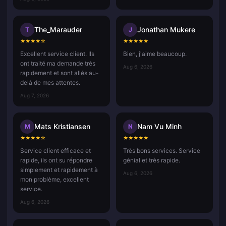
The_Marauder
Jonathan Mukere
T
J
★
★
★
★
☆
★
★
★
★
★
Excellent service client. Ils
Bien, j'aime beaucoup.
ont traité ma demande très
Aug 6, 2026
rapidement et sont allés au-
delà de mes attentes.
Aug 7, 2026
Mats Kristiansen
Nam Vu Minh
M
N
★
★
★
★
☆
★
★
★
★
★
Service client efficace et
Très bons services. Service
rapide, ils ont su répondre
génial et très rapide.
simplement et rapidement à
Aug 6, 2026
mon problème, excellent
service.
Aug 6, 2026