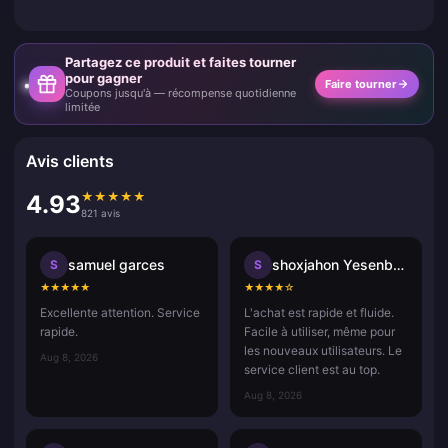
Partagez ce produit et faites tourner
pour gagner
Faire tourner
Coupons jusqu'à — récompense quotidienne
limitée
Avis clients
★
★
★
★
★
4.93
821 avis
samuel garces
shoxjahon Yesenboyev
S
S
★
★
★
★
★
★
★
★
★
☆
Excellente attention. Service
L'achat est rapide et fluide.
rapide.
Facile à utiliser, même pour
les nouveaux utilisateurs. Le
Aug 8, 2026
service client est au top.
Aug 8, 2026