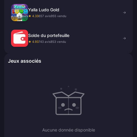
Yalla Ludo Gold
→
★ 4.33
657 avis
955 vendu
Solde du portefeuille
→
★ 4.93
743 avis
853 vendu
Jeux associés
Aucune donnée disponible