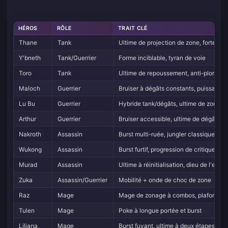
HÉROS
RÔLE
TRAIT CLÉ
Thane
Tank
Ultime de projection de zone, forte init
Y'bneth
Tank/Guerrier
Forme inciblable, tyran de voie
Toro
Tank
Ultime de repoussement, anti-plongée
Maloch
Guerrier
Bruiser à dégâts constants, puissance e
Lu Bu
Guerrier
Hybride tank/dégâts, ultime de zone
Arthur
Guerrier
Bruiser accessible, ultime de dégâts br
Nakroth
Assassin
Burst multi-ruée, jungler classique
Wukong
Assassin
Burst furtif, progression de critique
Murad
Assassin
Ultime à réinitialisation, dieu de l'effe
Zuka
Assassin/Guerrier
Mobilité + onde de choc de zone
Raz
Mage
Mage de zonage à combos, plafond te
Tulen
Mage
Poke à longue portée et burst
Liliana
Mage
Burst fuyant, ultime à deux étapes