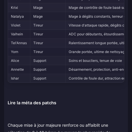
Krixi
Mage
Mage de contrôle de foule basé sur la
Natalya
Mage
Mage à dégâts constants, terreur de fi
Violet
Tireur
Vitesse d'attaque rapide, dégâts const
Valhein
Tireur
ADC pour débutants, étourdissement +
Tel'Annas
Tireur
Ralentissement longue portée, ultime g
Yorn
Tireur
Grande portée, ultime de nettoyage d
Alice
Support
Soins et boucliers, tenue de voie
Annette
Support
Désarmement, protection, anti-engag
Ishar
Support
Contrôle de foule dur, attraction en c
Lire la méta des patchs
Chaque mise à jour majeure renforce ou affaiblit une