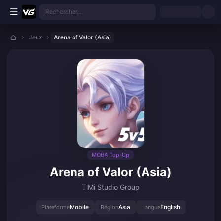
Aller au contenu principal
Rechercher...
Jeux
Arena of Valor (Asia)
MOBA Top-Up
Arena of Valor (Asia)
TiMi Studio Group
Mobile
Asia
English
Plateforme
Région
Langue