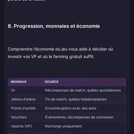
8. Progression, monnaies et économie
Comprendre l'économie du jeu vous aide à décider où
investir vos VP et où le farming gratuit suffit.
MONNAIE
SOURCE
UTI
Or
Récompenses de match, quêtes quotidiennes
Hér
Jetons d'arène
Fin de match, quêtes hebdomadaires
Arca
Points d'amitié
Envoi/réception avec des amis
Fra
Vouchers
Événements, récompenses de connexion
Obj
Vpoints (VP)
Recharge uniquement
Ski