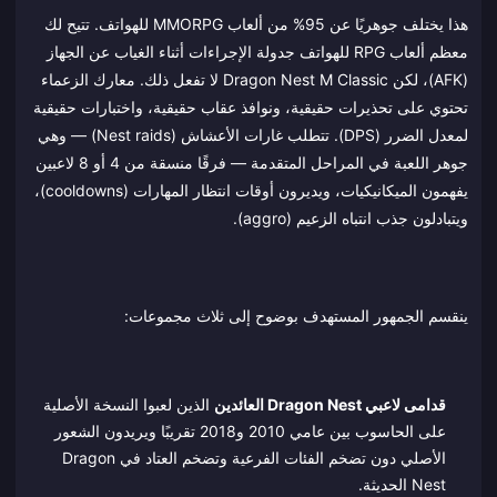
هذا يختلف جوهريًا عن 95% من ألعاب MMORPG للهواتف. تتيح لك
معظم ألعاب RPG للهواتف جدولة الإجراءات أثناء الغياب عن الجهاز
(AFK)، لكن Dragon Nest M Classic لا تفعل ذلك. معارك الزعماء
تحتوي على تحذيرات حقيقية، ونوافذ عقاب حقيقية، واختبارات حقيقية
لمعدل الضرر (DPS). تتطلب غارات الأعشاش (Nest raids) — وهي
جوهر اللعبة في المراحل المتقدمة — فرقًا منسقة من 4 أو 8 لاعبين
يفهمون الميكانيكيات، ويديرون أوقات انتظار المهارات (cooldowns)،
ويتبادلون جذب انتباه الزعيم (aggro).
ينقسم الجمهور المستهدف بوضوح إلى ثلاث مجموعات:
قدامى لاعبي Dragon Nest العائدين
الذين لعبوا النسخة الأصلية
على الحاسوب بين عامي 2010 و2018 تقريبًا ويريدون الشعور
الأصلي دون تضخم الفئات الفرعية وتضخم العتاد في Dragon
Nest الحديثة.