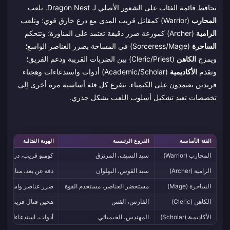
تحافظ قائمة الفئات على الشعور الأصلي لـ Dragon Nest. يلعب
المحارب
(Warrior) كمقاتل قريب المدى مع درع خارق قوي؛ وتلعب
الرامية
(Archer) كموزعة ضرر دقيقة تعتمد على المناورة؛ وتتحكم
الساحرة
(Sorceress/Mage) في المساحة بضرر العناصر الواسع؛
ويمزج
الكاهن
(Cleric/Priest) بين الضربات القريبة ودعم الفريق؛
وتقدم
الأكاديمية
(Academic/Scholar) أدوات واستدعاءات وهجناء
فريدين يعتمدون على الكيمياء. تتفرع كل فئة أساسية مرة أخرى إلى
تخصصات تعيد تشكيل أسلوب اللعب بشكل جذري.
الفئة الأساسية
الفروع الرئيسية
الهوية القتالية
المحارب (Warrior)
سيد السيف، المرتزق
كومبو قريب، درع خار
الرامية (Archer)
سيد القوس، البهلوان
دقة عن بعد، مناورة، 
الساحرة (Mage)
مستحضر العناصر، مستخدم القوة
ضرر عناصر واسع، تح
الكاهن (Cleric)
الفارس، القس
هجين قتال قريب/دعم،
الأكاديمية (Scholar)
المهندس، الخيميائي
أدوات، استدعاءات، تأث