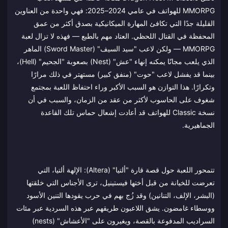
MMORPG للهواتف في عامي 2024–2025: فهي واحدة من العناوين
القليلة جدًا التي تكافئ المهارة الميكانيكية بصدق أكثر من عمق
المحفظة في القتال اللحظي. العتاد مهم بالطبع — فهذه لا تزال لعبة
MMORPG — ولكن لاعب "سيد السيف" (Sword Master) الماهر
الذي يلعب مجانًا يمكنه إنهاء "عش" (Nest) بصعوبة "الجحيم" (Hell)،
بينما قد يفشل لاعب "حوت" (منفق كبير) مستهتر في ذلك مرارًا
وتكرارًا. هذا التوازن هو السبب الأكبر وراء احتفاظ اللعبة بمجتمع
شغوف على الحاسوب لأكثر من عقد من الزمان، والسبب في أن
نسخة Classic للهواتف قد أعادت إشعال حماس تلك القاعدة
الجماهيرية.
تتمحور اللعبة حول قصة قارة "ألتيا" (Altera): الإلهة ألتيا، التي
تعرضت للخيانة من قبل أختها فيستينيل، ترى الأجناس التي خلقتها
(البشر، الإلف، التنانين) وقد زُج بهم في حرب يقودها التنين الأسود
ووسطاء غامضون. يشق اللاعبون طريقهم عبر هذه السردية عبر مئات
السراديب المدفوعة بالقصة، ويغيرون على "الأعشاش" (nests)