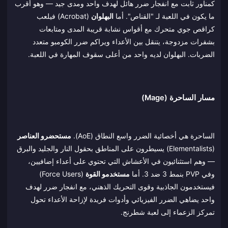
كمناور ثابت مع انفجار ضرر هائل لهدف واحد ومدى جيد — وهو أقرب
ما يكون في اللعبة لـ "القناص". أما
البهلوان
(Acrobat) فيلعب
كراقص جوي متحرك مع أقواس نشابة قريبة المدى ومتابعات
بشفرات مزدوجة، يتنقل بين الأعداء ويراكم ضرر الكومبو متعدد
الضربات. البهلوان لديه واحد من أعلى سقوف المهارة في اللعبة.
مسار الساحرة (Mage)
الساحرة هي أخصائية الضرر واسع النطاق (AoE).
مستحضرو العناصر
(Elementalists) يسيطرون على المناطق بحقول النار والجليد والبرق
— وهم استثنائيون في الأعشاش التي تحتوي على أعداء إضافيين،
وفي PVP بنمط 3 ضد 3. أما
مستخدمو القوة
(Force Users)
فيستخدمون الجاذبية وقوى التحريك الذهني، مع انفجار ضرر لهدف
واحد يضاهي الضرر الفيزيائي وأدوات فريدة لإزاحة الأعداء تحول
تمركز الزعماء إلى لعبة شطرنج.