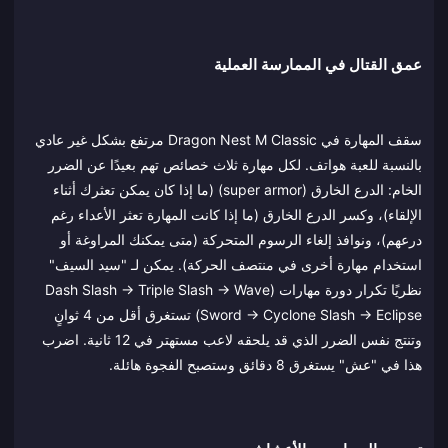
عمق القتال في الممارسة العملية
سقف المهارة في Dragon Nest M Classic مرتفع بشكل غير عادي
بالنسبة للعبة هواتف. لكل مهارة ثلاث خصائص تهم بعيدًا عن الضرر
الخام: الدرع الخارق (super armor) (ما إذا كان يمكن تعثرك أثناء
الإلقاء)، وكسر الدرع الخارق (ما إذا كانت المهارة تعثر الأعداء رغم
درعهم)، ونوافذ إلغاء الرسوم المتحركة (متى يمكنك المراوغة أو
استخدام مهارة أخرى في منتصف الحركة). يمكن لـ "سيد السيف"
نظريًا تكرار دورة مهارات (Dash Slash → Triple Slash → Wave
Sword → Cyclone Slash → Eclipse) تستغرق أقل من 4 ثوانٍ
وتنتج نفس الضرر الذي قد يلحقه لاعب مستهتر في 12 ثانية. اضرب
هذا في "عش" يستغرق 8 دقائق وستصبح الفجوة هائلة.