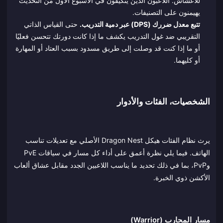
للأعشاش. اللاعبون الذين يتكيفون في الأسبوع الأول من التحديث
يهيمنون على التصنيفات.
تتبع معدل ضررك (DPS) عبر دمية التدريب.
حتى القياس الذاتي
التقريبي ضد غول التدريب يكشف ما إذا كانت دورتك تتحسن فعليًا
أو ما إذا كنت قد وصلت إلى طريق مسدود بسبب العتاد أو المهارة
أو كليهما.
الشخصيات، الفئات والأدوار
يرث نظام الفئات هيكل Dragon Nest الأصلي مع تعديلات تناسب
الهاتف. فيما يلي نظرة أعمق على أداء كل مسار في سياقات PvE
وPvP، بما في ذلك تحديد ما يناسب اللاعبين الجدد مقابل عشاق ألعاب
الأكشن ذوي الخبرة.
مسار المحارب (Warrior)