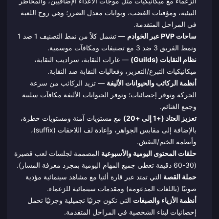
الزعماء مع ميكانيكيات مثل موجات الأعداء الإضافيين، والمخاطر
البيئية، ومؤقتات الغضب، وبوابات معدل الضرر؛ وهي روح اللعبة
في المراحل المتقدمة.
ساحات PVP عبر الخوادم
— تشمل كلاً من نمط التصنيف 1 ضد 1
ونمط الفريق 3 ضد 3 مع تصنيفات ومكافآت موسمية.
نظام النقابات (Guilds)
— غارات النقابة، سراديب النقابة،
ميكانيكيات التبرع/التعزيز، وفعاليات النقابة ضد النقابة.
أنظمة الركائب والحيوانات الأليفة
— تزيد الركائب من سرعة
الحركة وتوفر إحصائيات؛ وتوفر الحيوانات الأليفة مكافآت سلبية
وجمع الغنائم.
تعزيز العتاد (+1 إلى +20)
مع مستويات آمنة ومستويات خطرة،
بالإضافة إلى مقابس الجواهر، وإعادة لف اللاحقات (suffix)،
وأنظمة الختم/النقش.
حلقات المحتوى اليومية والأسبوعية
المصممة لجلسات لعب قصيرة
(30-60 دقيقة تغطي جميع المهام اليومية بمجرد معرفة المسار).
حملة القصة
التي تمتد عبر قارة ألتيا مع مشاهد سينمائية مؤدية
صوتيًا (باللغات المدعومة) ومقدمات سينمائية للزعماء.
أنظمة الأزياء والصبغات
التي تكون جزئيًا تجميلية وجزئيًا تحمل
إحصائيات لبناء الشخصية في المراحل المتقدمة.