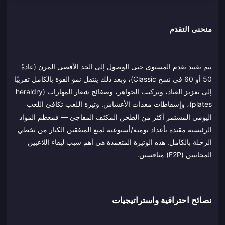
منحنى التقدم
يتم تقييد تقدم المستوى حتى الوصول إلى الحد الأقصى المرن (عادةً
50 أو 60 في نسخ Classic)، وبعد ذلك ينتقل نمو القوة بالكامل تقريبًا
إلى تعزيز العتاد، وتركيب الجواهر، وصفائح شعار المهارات (heraldry
plates)، وإسقاطات معدات الأعشاش. وتيرة اللعب تكافئ اللعب
اليومي المستمر أكثر من الطحن المكثف المفاجئ — فمعظم المواد
الرئيسية مقيدة بأعداد يومية/أسبوعية لمنع المنفقين الكبار من تخطي
الرحلة بالكامل. هذه الوتيرة المتعمدة هي أهم سبب لبقاء اللاعبين
المجانيين (F2P) منافسين.
نصائح احترافية واستراتيجيات