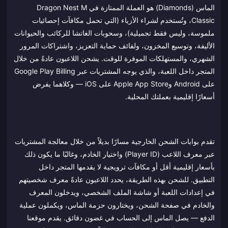
الماس (Diamonds) هو العملة الممتازة في Dragon Nest M
Classic، وتُستخدم لشراء الأزياء (التي تحمل مكافآت إحصائيات
ملموسة، وليس فقط تجميلية)، وسحوبات الغاتشا للركائب والحيوانات
الأليفة، وتوسيع المخزون، ولفائف حماية التعزيز، واشتراكات المرور
الشهري، والمستهلكات الموفرة للوقت. يشحن اللاعبون عادةً من خلال
المتجر داخل اللعبة، والذي يوجه المشتريات عبر Google Play Billing
على Android وApple App Store على iOS — وكلاهما يفرض
أسعارًا إقليمية بعملتك المحلية.
تقدم بوابات الشحن الخارجية مسارًا بديلاً من خلال معالجة المشتريات
عبر معرف اللاعب (Player ID) واختيار الخادم، وغالبًا ما يكون ذلك
بأسعار إقليمية أقل أو مكافآت ترويجية لا يقدمها المتجر داخل
التطبيق. للشحن بهذه الطريقة، يحدد اللاعبون عادةً معرف شخصيتهم
في إعدادات اللعبة أو شاشة الملف الشخصي، ويدخلون المعرف
والخادم في صفحة الشحن، ويختارون حزمة الماس، ويكملون عملية
الدفع — يصل الماس إلى الحساب في غضون دقائق. يقدم موقعنا