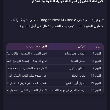
خريطة الطريق لمرحلة نهاية اللعبة والتقدم
تتبع نهاية اللعبة في Dragon Nest M Classic منحنى متوقعًا ولكنه
متوازن الوتيرة. إليك كيف يبدو التقدم الفعال في أول 30 يومًا.
اليوم
التركيز
الإجراءات الرئيسية
اليوم 1
الفئة والأساسيات
اختر الفئة، أنهِ المقدمة، طالب بمكافآت 
اليوم 3
سباق القصة
ادفع المهمة الرئيسية للوصول لسراديب 
اليوم 7
التطوير الأول
أكمل مهمة التطوير، ابنِ مجموعة عتاد أس
اليوم 14
تعزيز العتاد
عزز سلاح نهاية اللعبة المبكر إلى مستوى الأمان +6 / +9، ر
اليوم 21
دخول أول "عش"
شكل / ابحث عن فريق لـ "عش" المستوى ا
اليوم 30
ترسيخ القدم في نهاية اللعبة
اكتمال التطوير الثاني، الحصول على عتا