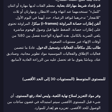
قم بإعداد شريط مهاراتك بعناية.
معظم الفئات لديها مهارة أو اثنتان
"للملء" تستخدمهما عند انتهاء وقت الانتظار، ومهارتان أو ثلاث
"للانفجار" تدخرهما لنوافذ الزعماء. حدد أيهما في اليوم الأول.
أتقن إطارات حصانة المراوغة (i-frames) مبكرًا.
المراوغة تحتوي
على إطارات حصانة. الضغط عليها قبل وصول الهجوم مباشرة
يلغي الضربة بالكامل. هذه المهارة الواحدة تفصل بين 80% من
أوقات الإنهاء عبر مستويات الصعوبة.
طالب بكل مكافآت الفعاليات وتسجيل الدخول.
عادةً ما تتضمن
فعاليات الإطلاق والفعاليات الموسمية مواد تطوير مجانية، وصناديق
عتاد، وماسًا يفوق ما قد تحصل عليه من الزراعة العادية لأسابيع.
للمستوى المتوسط (المستويات 30 إلى الحد الأقصى)
وفر مواد التعزيز لسلاح نهاية اللعبة، وليس لعتاد رفع المستوى.
أي
شيء قبل المستوى الأقصى سيتم استبداله في غضون ساعات من
الوصول للحد الأقصى. تعزيزه هو إهدار للموارد.