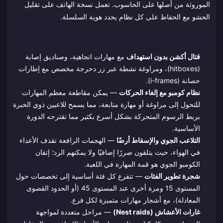
الموروثة من أصلها على الحاسوب. تعمل نسخة الهاتف على تقليل
الحشو مع الحفاظ على كل نظام يحدد هوية السلسلة.
قتال أكشن بدون استهداف
مع مهارات اتجاهية، وصناديق إصابة
(hitboxes)، ومراوغة نشطة عبر زر دحرجة مخصص مع إطارات
حصانة (i-frames).
نظام كومبو مع إلغاء الحركات
— يمكن مقاطعة معظم المهارات
للتحول إلى مراوغة أو مهارة متابعة، مما يسمح للاعبين ذوي الخبرة
بربط الرسوم المتحركة بشكل أسرع بكثير مما تقترحه الدورة
الأساسية.
التلاعب الجوي والإسقاط أرضًا
— الهجمات الرافعة تقذف الأعداء
في الهواء، حيث يتلقون ضررًا إضافيًا ولا يمكنهم الرد؛ إتقان
الكومبو الجوي هو قمة المهارة في اللعبة.
شجرة تطوير الفئات
— تتفرع كل فئة أساسية إلى تخصصات حول
المستوى 15 ومرة أخرى عند المستوى 45 (أو الحدود القصوى
المعادلة)، مع أشجار مهارات متميزة لكل فرع.
غارات الأعشاش (Nest raids)
— مراحل متعددة لمواجهة