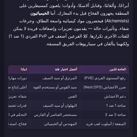
أبراجًا، وألغامًا، وقنابل ألاسكا، وأدوات؛ يلعبون كمسيطرين على
المنطقة يجهزون الفخاخ قبل بدء المعارك. أما
الخيميائيون
(Alchemists) فيحضرون مواد كيميائية واسعة النطاق، وجرعات
شفاء، وتأثيرات حالة — يقدمون تعزيزات وإضعافات فريدة لا يمكن
للفئات الأخرى تكرارها. كلا الفرعين أضعف في PvP الفردي (1 ضد 1)
ولكنهما يتألقان في سيناريوهات الفريق المنسقة.
الحاجة للدور
أفضل اختيار فئة
لماذا
رفع المستوى الفردي (PVE)
المرتزق أو سيد السيف
دورات مهارات مسام
ضرر الأعشاش (Nest DPS)
سيد القوس أو مستخدم القوة
أعلى إنتاج ضرر له
دعم الأعشاش
القس
شفاء، تعزيزات لل
ساحة 1 ضد 1
البهلوان أو سيد السيف
قدرات تعتمد على ا
ساحة 3 ضد 3
مستحضر العناصر أو الفارس
التحكم في المنطقة
المنفعة / أسلوب لعب فريد
المهندس أو الخيميائي
فخاخ، استدعاءات، 