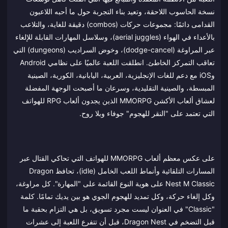
نسخة الحاسوب اللاحقة، وتعيد بناء التجربة حول ما أحبه اللاعبون
القدامى دائمًا: مجموعات حركات (combos) دقيقة للغاية، والتلاعب
بالأعداء في الهواء (aerial juggles)، وسلاسل المهارات القابلة للإلغاء
عبر المراوغة (dodge-cancel)، وخوض السراديب (dungeons) التي
تعاقب التمركز الخاطئ. انطلقت اللعبة عالميًا على نظامي Android
وiOS مع دعم للغات الإنجليزية، العربية، اليابانية، الكورية، الصينية
المبسطة، والصينية التقليدية، وسرعان ما أصبحت الوجهة المفضلة
لعشاق ألعاب الأكشن MMORPG الذين يجدون ألعاب RPG للهواتف
التي تعتمد على "النقر للهجوم" جوفاء وبلا روح.
على عكس معظم ألعاب MMORPG للهواتف التي تحاكي القتال عبر
المسارات التلقائية وأنماط اللعب الخامل (idle)، تحافظ Dragon
Nest M Classic على هوية النوع القائمة على "المهارة". كل مراوغة،
وكل إلغاء حركة، وكل تمديد للهجوم الجوي هو بين يديك تمامًا. كلمة
"Classic" في العنوان ليست مجرد تسويق، بل هي التزام بحقبة ما
قبل التضخم في Dragon Nest، قبل أن تتفرع اللعبة إلى عشرات