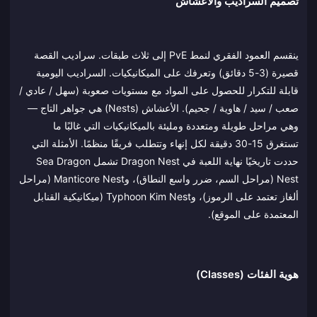
تصميم السراديب والأعشاش
ينقسم العمود الفقري لنمط PvE إلى ثلاث طبقات. سراديب القصة
قصيرة (3-5 دقائق) وتعرفك على الميكانيكيات. السراديب اليومية
قابلة للتكرار للحصول على المواد مع مستويات صعوبة (سهل / عادي /
صعب / سيد / هاوية / جحيم). الأعشاش (Nests) هي جواهر التاج —
وهي مراحل طويلة ومتعددة ومليئة بالميكانيكيات التي غالبًا ما
تستغرق 15-30 دقيقة لكل إنهاء وتتطلب فريقًا منظمًا. الأمثلة التي
حددت تاريخيًا نهاية اللعبة في Dragon Nest تشمل Sea Dragon
Nest (مراحل السم، ضرر واسع النطاق)، وManticore Nest (مراحل
ألغاز تعتمد على الرموز)، وTyphoon Kim Nest (ميكانيكية القنابل
المعتمدة على الموقع).
هوية الفئات (Classes)