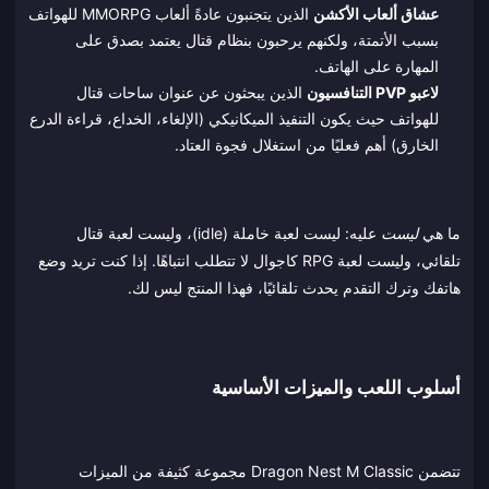
عشاق ألعاب الأكشن
الذين يتجنبون عادةً ألعاب MMORPG للهواتف
بسبب الأتمتة، ولكنهم يرحبون بنظام قتال يعتمد بصدق على
المهارة على الهاتف.
لاعبو PVP التنافسيون
الذين يبحثون عن عنوان ساحات قتال
للهواتف حيث يكون التنفيذ الميكانيكي (الإلغاء، الخداع، قراءة الدرع
الخارق) أهم فعليًا من استغلال فجوة العتاد.
ما هي
ليست
عليه: ليست لعبة خاملة (idle)، وليست لعبة قتال
تلقائي، وليست لعبة RPG كاجوال لا تتطلب انتباهًا. إذا كنت تريد وضع
هاتفك وترك التقدم يحدث تلقائيًا، فهذا المنتج ليس لك.
أسلوب اللعب والميزات الأساسية
تتضمن Dragon Nest M Classic مجموعة كثيفة من الميزات