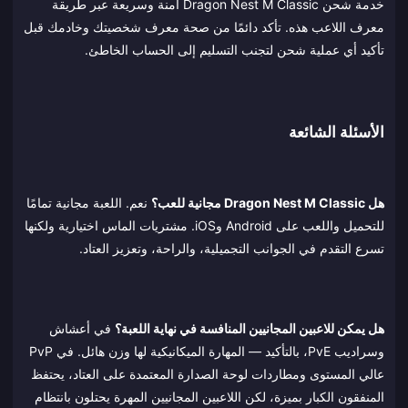
خدمة شحن Dragon Nest M Classic آمنة وسريعة عبر طريقة
معرف اللاعب هذه. تأكد دائمًا من صحة معرف شخصيتك وخادمك قبل
تأكيد أي عملية شحن لتجنب التسليم إلى الحساب الخاطئ.
الأسئلة الشائعة
هل Dragon Nest M Classic مجانية للعب؟
نعم. اللعبة مجانية تمامًا
للتحميل واللعب على Android وiOS. مشتريات الماس اختيارية ولكنها
تسرع التقدم في الجوانب التجميلية، والراحة، وتعزيز العتاد.
هل يمكن للاعبين المجانيين المنافسة في نهاية اللعبة؟
في أعشاش
وسراديب PvE، بالتأكيد — المهارة الميكانيكية لها وزن هائل. في PvP
عالي المستوى ومطاردات لوحة الصدارة المعتمدة على العتاد، يحتفظ
المنفقون الكبار بميزة، لكن اللاعبين المجانيين المهرة يحتلون بانتظام