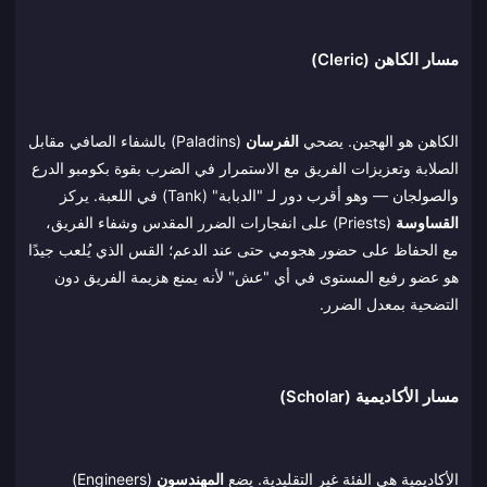
مسار الكاهن (Cleric)
الكاهن هو الهجين. يضحي
الفرسان
(Paladins) بالشفاء الصافي مقابل
الصلابة وتعزيزات الفريق مع الاستمرار في الضرب بقوة بكومبو الدرع
والصولجان — وهو أقرب دور لـ "الدبابة" (Tank) في اللعبة. يركز
القساوسة
(Priests) على انفجارات الضرر المقدس وشفاء الفريق،
مع الحفاظ على حضور هجومي حتى عند الدعم؛ القس الذي يُلعب جيدًا
هو عضو رفيع المستوى في أي "عش" لأنه يمنع هزيمة الفريق دون
التضحية بمعدل الضرر.
مسار الأكاديمية (Scholar)
الأكاديمية هي الفئة غير التقليدية. يضع
المهندسون
(Engineers)