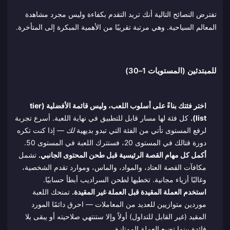
تفترض النصائح التالية أنك تريد التقدم بكفاءة وليس مجرد مشاهدة
المعالم السياحية. وهي مرتبة تقريبًا من الأهمية المبكرة إلى المتأخرة.
للمبتدئين (المستويات 1–30)
اختر فئتك بناءً على أسلوب اللعب، وليس قائمة الأفضلية (tier
list).
كل فئة لها مسار قابل للتطبيق في نهاية اللعبة. أسرع تجربة
لرفع المستوى تأتي من الفئة التي تبدو بديهية
لك
— إذا كنت تكره
دورة قتالك في المستوى 20، فستترك اللعبة في المستوى 50.
أكمل كل مهام القصة الرئيسية قبل طحن المحتوى الجانبي.
تشمل
مكافآت القصة العتاد، والمواد، والماس، وموارد تقدم الشخصية،
وغالبًا أزياء مجانية. تخطيها لطحن السراديب أبطأ حسابيًا.
استخدم العملة المقيدة قبل العملة غير المقيدة.
تمنحك اللعبة
موردين متوازيين للعديد من المعاملات — احرق دائمًا المورد
المقيد (غير القابل للتداول) أولاً وإلا ستنتهي صلاحيته أو يبقى بلا
فائدة بينما تضيع العملة الممتازة.