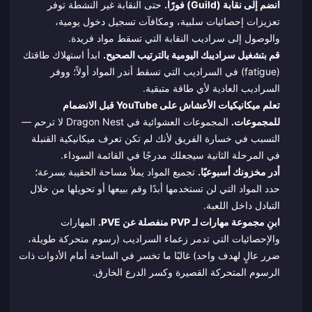
انضم إلى نقابة (Guild) فورًا.
حتى النقابة غير النشطة توفر
تعزيزات إحصائيات سلبية، ومكافآت تسجيل دخول يومية،
والوصول إلى سراديب النقابة التي تسقط مواد فريدة.
قم بتشغيل سراديبك اليومية بالترتيب الصحيح.
ابدأ استهلاك طاقتك
(fatigue) في السراديب التي تسقط أندر المواد أولاً؛ ووفر
السراديب العادية لأي طاقة متبقية.
تعلم ميكانيكيات الأعشاش على YouTube قبل الانضمام
للمجموعات.
المجموعات العشوائية في Dragon Nest لا ترحم —
التسبب في خسارة الفريق لأنك لم تكن تعرف ميكانيكية القنبلة
في المرحلة الثانية سيجعلك مدرجًا في القائمة السوداء.
أدر مخزونك أسبوعيًا.
تجميع المواد يملأ مساحة الحقيبة بسرعة؛
حدد المواد التي لن تستخدمها أبدًا وقم ببيعها أو تحويلها من خلال
التبادل داخل اللعبة.
ابنِ مجموعة مهارات لـ PVP منفصلة عن PVE.
المهارات
والإحصائيات التي تدمر زعماء السراديب (رسوم متحركة طويلة،
ضرر عالٍ لهدف واحد) غالبًا ما تخسر في الساحة أمام الأدوات ذات
الرسوم المتحركة القصيرة وكسر الدرع الخارق.