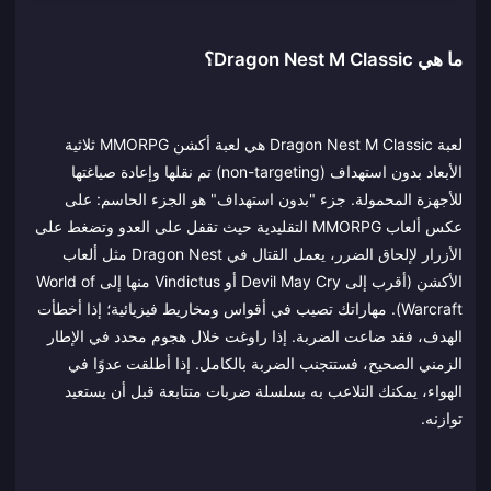
ما هي Dragon Nest M Classic؟
لعبة Dragon Nest M Classic هي لعبة أكشن MMORPG ثلاثية
الأبعاد بدون استهداف (non-targeting) تم نقلها وإعادة صياغتها
للأجهزة المحمولة. جزء "بدون استهداف" هو الجزء الحاسم: على
عكس ألعاب MMORPG التقليدية حيث تقفل على العدو وتضغط على
الأزرار لإلحاق الضرر، يعمل القتال في Dragon Nest مثل ألعاب
الأكشن (أقرب إلى Devil May Cry أو Vindictus منها إلى World of
Warcraft). مهاراتك تصيب في أقواس ومخاريط فيزيائية؛ إذا أخطأت
الهدف، فقد ضاعت الضربة. إذا راوغت خلال هجوم محدد في الإطار
الزمني الصحيح، فستتجنب الضربة بالكامل. إذا أطلقت عدوًا في
الهواء، يمكنك التلاعب به بسلسلة ضربات متتابعة قبل أن يستعيد
توازنه.