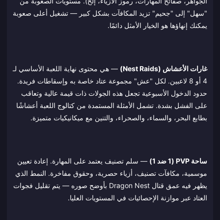
الجواهر، صفائح المهارات، رموز الأزياء، إلخ). مستويات الصعوبة من
"سهل" إلى "جحيم" تزيد المكافآت بشكل كبير — تشغيل أعلى صعوبة
يمكنك إنهاؤها هو الخيار الأمثل دائمًا.
غارات الأعشاش (Nest Raids)
— هي محتوى نهاية اللعبة الأساسي لـ
4 أو 8 لاعبين. لكل "عش" مجموعة عتاد خاصة به وإسقاطات فريدة.
حدود الدخول الأسبوعية تجعل هذه الجولات ذات قيمة عالية وتعاقب
على الفشل بشدة. تشمل الأمثلة المستمدة من كتالوج اللعبة أعشاشًا
بطابع البحر، والسماء، والصحراء، والتنين مع ميكانيكيات متميزة.
ساحة PVP (1 ضد 1)
— سلم تصنيف يعتمد على المهارة. إعادة تعيين
موسمية، مكافآت تصنيف، أزياء حصرية، وحقوق مفاخرة. النمط الذي
يظهر فيه عمق قتال Dragon Nest بأوضح صوره — يتم تقليل فجوات
العتاد عبر موازنة الإحصائيات في المستويات العليا.