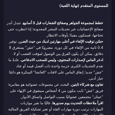
للمستوى المتقدم (نهاية اللعبة)
خطط لمجموعة الجواهر وصفائح الشعارات قبل 3 أسابيع.
تتبدل أندر
صفائح الإحصائيات عبر تحديثات المتجر المحدودة؛ إذا انتظرت حتى
تحتاجها، فستكون مقيدًا بأوقات الانتظار.
حسّن توقيت الإلغاء في أعلى مهارتين لديك من حيث الضرر.
توفير
0.4 ثانية من الإلغاء في كل دورة، مضروبًا في "عش" يستغرق 8
دقائق، يمكن أن يكون الفرق بين الوصول لمؤقت الغضب أو لا.
ادخر الماس لإصدارات المحتوى، وليس للسحب الاندفاعي.
عادةً ما
تقدم التحديثات الكبرى حزمة واحدة ذات أفضل قيمة أو عتاد
"عش" جديد؛ إنفاق الماس على لافتات "الغاتشا" المبكرة هو دائمًا
خيار أدنى.
تعاون مع شركاء ثابتين.
البحث عن مجموعات عشوائية هو مقامرة؛
فريق "عش" ثابت مكون من 4 أشخاص سيتفوق في الإنهاء على
"حيتان" مجتمعين عشوائيًا بسبب التواصل واتساق الأدوار.
اقرأ ملاحظات التحديث يوم صدورها.
غالبًا ما تغير موازنات
المهارات ترتيب دورة مهارات الفئة أو تغير تشكيلة الفريق المثالية