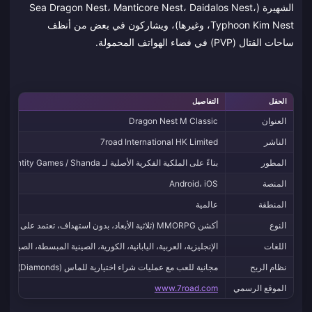
الشهيرة (Sea Dragon Nest، Manticore Nest، Daidalos Nest،
Typhoon Kim Nest، وغيرها)، ويشاركون في بعض من أنظف
ساحات القتال (PVP) في فضاء الهواتف المحمولة.
الحقل
التفاصيل
العنوان
Dragon Nest M Classic
الناشر
7road International HK Limited
المطور
بناءً على الملكية الفكرية الأصلية لـ Eyedentity Games / Shanda، بتطوير 7road
المنصة
Android، iOS
المنطقة
عالمية
النوع
أكشن MMORPG (ثلاثية الأبعاد، بدون استهداف، تعتمد على الكومبو)
اللغات
الإنجليزية، العربية، اليابانية، الكورية، الصينية المبسطة، الصينية الت
نظام الربح
مجانية للعب مع عمليات شراء اختيارية للماس (Diamonds)
الموقع الرسمي
www.7road.com