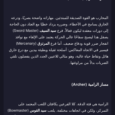
المحارب هو القوة الصديقة للمبتدئين. مهاراته واضحة بصريًا، ودرعه
الخارق يسامح في الأخطاء، وضرره يزداد خطيًا مع العتاد دون الحاجة
إلى دورات معقدة ليكون فعالاً. فرع
سيد السيف
(Sword Master)
يصقل هذا ليصبح سفاحًا عالي الحركة يعتمد على الإلغاء مع نوافذ
انفجار ضرر قوية ودفاع ضعيف. أما فرع
المرتزق
(Mercenary)
فيسير في الاتجاه المعاكس: أسلحة ثقيلة وبطيئة بيدين مع درع خارق
هائل ونقاط حياة عالية، وهو مثالي للاعبين الجدد الذين يفضلون تلقي
الضربات بدلاً من مراوغتها.
مسار الرامية (Archer)
الرامية هي فئة الدقة. كلا الفرعين يكافئان اللعب المعتمد على
التمركز، ولكن في اتجاهات مختلفة. يلعب
سيد القوس
(Bowmaster)