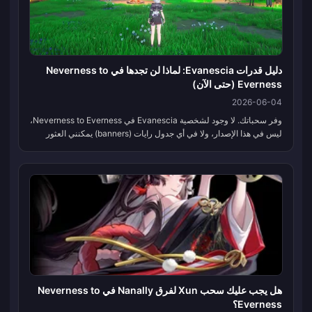
دليل قدرات Evanescia: لماذا لن تجدها في Neverness to
Everness (حتى الآن)
2026-06-04
وفر سحباتك. لا وجود لشخصية Evanescia في Neverness to Everness،
ليس في هذا الإصدار، ولا في أي جدول رايات (banners) يمكنني العثور
عليه. كل تقرير حول "قدرات Evanescia" يتم تداوله حاليًا (المهارات، الم...
هل يجب عليك سحب Xun لفرق Nanally في Neverness to
Everness؟