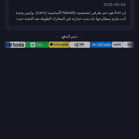
2026-06-04
إن Xun هو دعم ظرفي لشخصية Nanally الأساسية (carry)، وليس وحدة
أنت ملزم بمطاردتها. إنه يثبت جدارته في المعارك الطويلة ضد النخبة حيث
تجد دورة الاندفاع الكاملة لـ Nanally مساحة للتنفس، بينما لا يقدم أ...
دعم الدفع