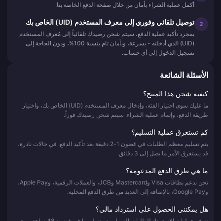
أكمل عملية الشراء بأمان من خلال صفحة الدفع الخاصة بنا.
توصيل تلقائي وفوري إلى معرف المستخدم (UID) الخاص بك
2
بمجرد تأكيد عملية الدفع، سيتم شحن رصيدك تلقائياً إلى مُعرف المستخدم
(UID) الذي أدخلته - بسرعة، وبأمان تام بنسبة 100%، ودون الحاجة إلى
تسجيل الدخول إلى أي حساب.
الأسئلة الشائعة
كيفية شحن هذا المنتج؟
ما عليك سوى اختيار الفئة، وإدخال معرف المستخدم (UID) الخاص بك، واختيار
طريقة الدفع، وإتمام عملية الشراء. سيتم شحن رصيدك فوراً.
كم تستغرق عملية التسليم؟
يتم تسليم معظم الطلبات في غضون 1-2 دقيقة بعد تأكيد الدفع. في حالات نادرة،
قد يستغرق الأمر ما يصل إلى 3 دقائق.
ما هي طرق الدفع المدعومة؟
نحن ندعم بطاقات Visa وMastercard وJCB، والعملات الرقمية، وApple Pay،
وGoogle Pay، بالإضافة إلى العديد من طرق الدفع المحلية.
هل يمكنني الحصول على استرداد مالي؟
تتوفر عمليات الاسترداد للطلبات التي لم يتم تسليمها في غضون 48 ساعة. يرجى