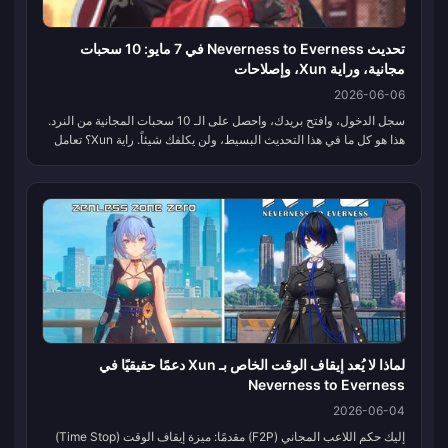
تحديث Neverness to Everness في 7 مايو: 10 سحبات
مجانية، وراية Xun، وإصلاحات
2026-06-06
سجل الدخول، وافتح بريدك، واحصل على الـ 10 سحبات المجانية من النرد.
هذا هو كل ما في هذا التحديث البسيط، ولن يكلفك شيئاً. راية Xun؟ تعامل
معها كـ سحب مشروط، وليس سحباً تلقائياً. كل شيء آخر يدور حول ن...
لماذا لا يُعد إيقاف الوقت الخاص بـ Xun دعمًا حقيقيًا في
Neverness to Everness
2026-06-04
إليك حكم اللاعب المجاني (F2P) مقدمًا: ميزة إيقاف الوقت (Time Stop)