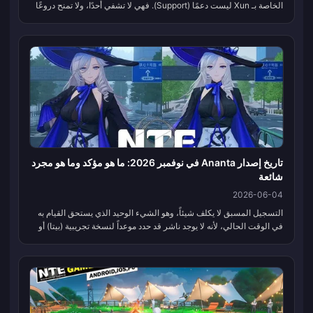
الخاصة بـ Xun ليست دعمًا (Support). فهي لا تشفي أحدًا، ولا تمنح دروعًا
لأحد، ولن تضيف نقطة واحدة إلى إحصائيات أي شخص. ما تفعله هو...
تاريخ إصدار Ananta في نوفمبر 2026: ما هو مؤكد وما هو مجرد
شائعة
2026-06-04
التسجيل المسبق لا يكلف شيئاً، وهو الشيء الوحيد الذي يستحق القيام به
في الوقت الحالي، لأنه لا يوجد ناشر قد حدد موعداً لنسخة تجريبية (بيتا) أو
إطلاق للعبة Ananta في نوفمبر 2026. هذا الإطار الزمني هو...