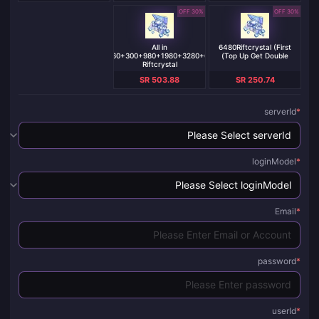
30% OFF
30% OFF
All in
6480Riftcrystal (First
One（60+300+980+1980+3280+6480）
Top Up Get Double)
Riftcrystal
SR 503.88
SR 250.74
serverId
*
loginModel
*
Email
*
password
*
userId
*