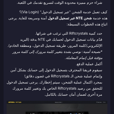
شراء حزم مميزة محدودة الوقت لتسريع تقدمك في اللعبة.
كيف تعمل خدمة الشحن "عبر تسجيل الدخول" (Via Login)؟
هذه خدمة
شحن NTE عبر تسجيل الدخول
آمنة وسريعة للغاية. يرجى
اتباع هذه الخطوات البسيطة:
حدد كمية Riftcrystals التي ترغب في شرائها.
قدّم بيانات تسجيل الدخول لحسابك في NTE بدقة (البريد
الإلكتروني/كلمة المرور، طريقة تسجيل الدخول، ومنطقة الخادم).
*نصيحة أمنية: نوصي بشدة بتغيير كلمة مرورك إلى كلمة مرور
مؤقتة قبل إتمام المعاملة.
أكمل عملية الدفع.
سيقوم فريقنا المحترف بتسجيل الدخول إلى حسابك بشكل آمن
وإتمام عملية شحن الـ Riftcrystals في غضون دقائق!
بمجرد اكتمال عملية الشحن، سيتم إخطارك. يرجى تسجيل الدخول
للتحقق من رصيد Riftcrystals الخاص بك وتغيير كلمة مرورك
مرة أخرى لضمان أمان حسابك بالكامل.