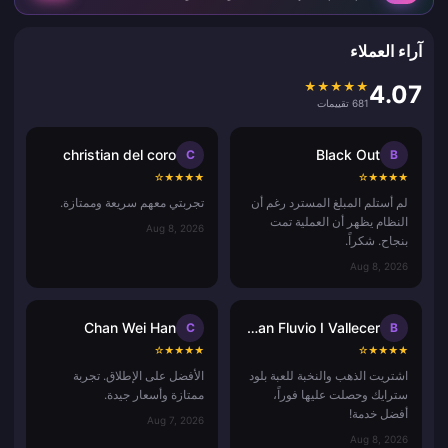
آراء العملاء
★
★
★
★
★
4.07
681 تقييمات
christian del coro
Black Out
C
B
☆
★
★
★
★
☆
★
★
★
★
لم أستلم المبلغ المسترد رغم أن
تجربتي معهم سريعة وممتازة.
النظام يظهر أن العملية تمت
Aug 8, 2026
بنجاح. شكراً.
Aug 8, 2026
Chan Wei Han
Bryan Fluvio I Vallecer
C
B
☆
★
★
★
★
☆
★
★
★
★
اشتريت الذهب والنخبة للعبة بلود
الأفضل على الإطلاق. تجربة
سترايك وحصلت عليها فوراً،
ممتازة وأسعار جيدة.
أفضل خدمة!
Aug 7, 2026
Aug 8, 2026