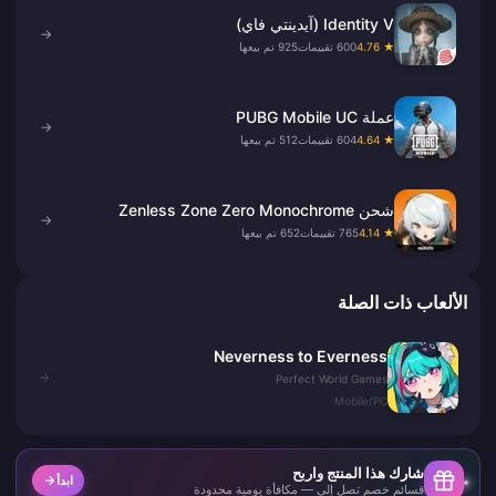
Identity V (آيدينتي فاي)
→
★ 4.76
600 تقييمات
925 تم بيعها
عملة PUBG Mobile UC
→
★ 4.64
604 تقييمات
512 تم بيعها
شحن Zenless Zone Zero Monochrome
→
★ 4.14
765 تقييمات
652 تم بيعها
الألعاب ذات الصلة
Neverness to Everness
→
Perfect World Games
Mobile/PC
شارك هذا المنتج واربح
ابدأ
قسائم خصم تصل إلى — مكافأة يومية محدودة