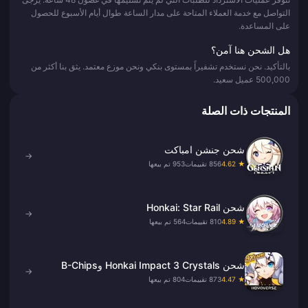
التواصل مع خدمة العملاء المتاحة على مدار الساعة طوال أيام الأسبوع للحصول
على المساعدة.
هل الشحن هنا آمن؟
بالتأكيد. نحن نستخدم تشفيراً بمستوى بنكي ونحن موزع معتمد. يثق بنا أكثر من
500,000 عميل سعيد.
المنتجات ذات الصلة
شحن جنشن امباكت
→
★ 4.62
856 تقييمات
953 تم بيعها
شحن Honkai: Star Rail
→
★ 4.89
810 تقييمات
564 تم بيعها
شحن Honkai Impact 3 Crystals وB-Chips
→
★ 4.47
873 تقييمات
804 تم بيعها