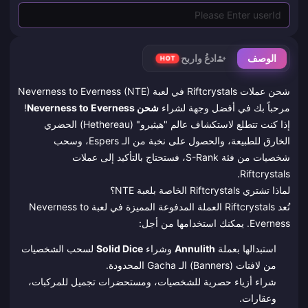
الوصف
ادعُ واربح
HOT
شحن عملات Riftcrystals في لعبة Neverness to Everness (NTE)
مرحباً بك في أفضل وجهة لشراء
شحن Neverness to Everness
!
إذا كنت تتطلع لاستكشاف عالم "هيثيرو" (Hethereau) الحضري
الخارق للطبيعة، والحصول على نخبة من الـ Espers، وسحب
شخصيات من فئة S-Rank، فستحتاج بالتأكيد إلى عملات
Riftcrystals.
لماذا تشتري Riftcrystals الخاصة بلعبة NTE؟
تُعد Riftcrystals العملة المدفوعة المميزة في لعبة Neverness to
Everness. يمكنك استخدامها من أجل:
استبدالها بعملة
Annulith
وشراء
Solid Dice
لسحب الشخصيات
من لافتات (Banners) الـ Gacha المحدودة.
شراء أزياء حصرية للشخصيات، ومستحضرات تجميل للمركبات،
وعقارات.