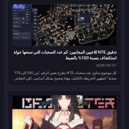
تدقيق NTE للاعبين المجانيين: كم عدد السحبات التي تمنحها جولة
استكشاف بنسبة 100% بالضبط
2026-06-07
كل موضوع يتناول عدد سحبات NTE يطرح نفس الرقم "من 100 إلى 175
سحبة" لتطهير الخريطة بالكامل، وهذا صحيح بشكل أساسي. لكن النقاش
يستمر في تشويه ما يعنيه ذلك. إنها هبة غير متوقعة، وليست راتبًا شهريًا.
أم...