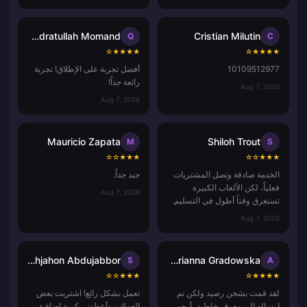
Qudratullah Momand
Cristian Milutin
Q
C
☆
★
★
★
★
☆
★
★
★
★
10109512977
أفضل تجربة على الإطلاق! تجربة
رائعة جداً!
Aug 7, 2026
Aug 7, 2026
Mauricio Zapata
Shiloh Trout
M
S
☆
☆
★
★
★
☆
☆
★
★
★
الخدمة صادقة وتصل المشتريات
جيد جداً.
فعلياً، لكن الألعاب الكبيرة
Aug 7, 2026
تستغرق وقتاً أطول في التسليم.
Aug 7, 2026
Shohjahon Abdujabbor
Adrianna Gradowska
S
A
☆
☆
★
★
★
☆
★
★
★
★
لقد قمت بشحن رصيد ولكن تم
تعمل بشكل رائع! اشتريت بعض
إرساله إلى معرف خاطئ، أرجو
العملات وأعطوني كمية إضافية،