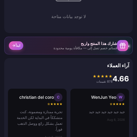
لا توجد بيانات متاحة
شارك هذا المنتج واربح
ابدأ
قسائم خصم تصل إلى — مكافأة يومية محدودة
آراء العملاء
★
★
★
★
★
4.66
878 تقييمات
christian del coro
WenJun Yeo
C
W
☆
★
★
★
★
☆
★
★
★
★
جيد جيد جيد جيد جيد جيد
تجربة ممتازة ومضمونة، كنت
متشككاً في البداية لكن الخدمة
Aug 6, 2026
تعمل بشكل رائع ووصل الذهب
فوراً.
Aug 6, 2026