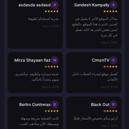
asdasda asdasd
Sandesh Kampally
A
S
★
★
★
★
★
★
★
★
★
★
بما أن الموقع الآخر لا يعمل في
تجربة استخدام لطيفة!
لعبتي، اخترت هذا الموقع. بالطبع
Aug 4, 2026
ليس بنفس السرعة لكنه يعمل
في كل مرة.
Aug 4, 2026
Mirza Shayaan fiaz
CrmznTV
M
C
☆
☆
★
★
★
☆
☆
★
★
★
أفضل موقع لشراء العملات داخل
خدمة ممتازة ولطيفة، سأشتري
الألعاب.
منهم مجدداً بالتأكيد.
Aug 4, 2026
Aug 4, 2026
Bertro Contreras
Black Out
B
B
☆
★
★
★
★
☆
★
★
★
★
أرجو منكم تخفيض الأسعار قليلاً.
كانت العملية سريعة وسهلة
وبسيطة. الآن سأذهب للعب.
Aug 4, 2026