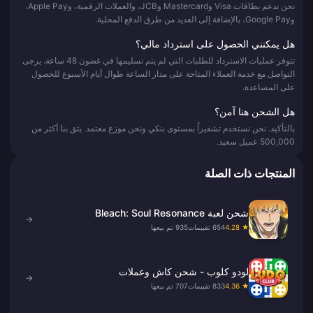
نحن ندعم بطاقات Visa وMastercard وJCB، والعملات الرقمية، وApple Pay،
وGoogle Pay، بالإضافة إلى العديد من طرق الدفع المحلية.
هل يمكنني الحصول على استرداد مالي؟
تتوفر عمليات الاسترداد للطلبات التي لم يتم تسليمها في غضون 48 ساعة. يرجى
التواصل مع خدمة العملاء المتاحة على مدار الساعة طوال أيام الأسبوع للحصول
على المساعدة.
هل الشحن هنا آمن؟
بالتأكيد. نحن نستخدم تشفيراً بمستوى بنكي ونحن موزع معتمد. يثق بنا أكثر من
500,000 عميل سعيد.
المنتجات ذات الصلة
شحن لعبة Bleach: Soul Resonance
→
★ 4.28
654 تقييمات
935 تم بيعها
لودو كلوب - شحن كاش وعملات
→
★ 4.36
833 تقييمات
707 تم بيعها