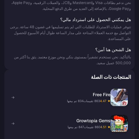
نحن ندعم بطاقات Visa وMastercard وJCB، والعملات الرقمية، وApple Pay،
وGoogle Pay، بالإضافة إلى العديد من طرق الدفع المحلية.
هل يمكنني الحصول على استرداد مالي؟
تتوفر عمليات الاسترداد للطلبات التي لم يتم تسليمها في غضون 48 ساعة. يرجى
التواصل مع خدمة العملاء المتاحة على مدار الساعة طوال أيام الأسبوع للحصول
على المساعدة.
هل الشحن هنا آمن؟
بالتأكيد. نحن نستخدم تشفيراً بمستوى بنكي ونحن موزع معتمد. يثق بنا أكثر من
500,000 عميل سعيد.
المنتجات ذات الصلة
Free Fire
→
★ 4.47
863 تقييمات
834 تم بيعها
Growtopia Gems
→
★ 4.51
860 تقييمات
847 تم بيعها