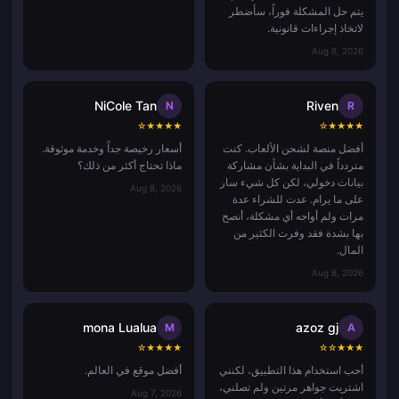
يتم حل المشكلة فوراً، سأضطر
لاتخاذ إجراءات قانونية.
Aug 8, 2026
NiCole Tan
Riven
N
R
☆
★
★
★
★
☆
★
★
★
★
أفضل منصة لشحن الألعاب. كنت
أسعار رخيصة جداً وخدمة موثوقة.
متردداً في البداية بشأن مشاركة
ماذا تحتاج أكثر من ذلك؟
بيانات دخولي، لكن كل شيء سار
Aug 8, 2026
على ما يرام. عدت للشراء عدة
مرات ولم أواجه أي مشكلة، أنصح
بها بشدة فقد وفرت الكثير من
المال.
Aug 8, 2026
mona Lualua
azoz gj
M
A
☆
★
★
★
★
☆
☆
★
★
★
أحب استخدام هذا التطبيق، لكنني
أفضل موقع في العالم.
اشتريت جواهر مرتين ولم تصلني،
Aug 7, 2026