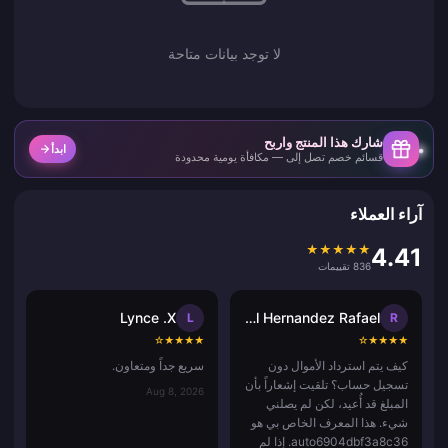
لا توجد بيانات متاحة
شارك هذا المنتج واربح
ابدأ
قسائم خصم تصل إلى — مكافأة يومية محدودة
آراء العملاء
★
★
★
★
★
4.41
836 تقييمات
Lynce .X
Ricardo Noel Hernandez Rafael
L
R
☆
★
★
★
★
☆
★
★
★
★
كيف يتم استرداد الأموال دون
سريع جداً ومتعاون.
تسجيل حساب؟ تلقيت إشعاراً بأن
Aug 8, 2026
المبلغ قد أُعيد، لكن لم يصلني
شيء. هذا المعرف الخاص بي هو
auto6904dbf3a8c36. إذا لم