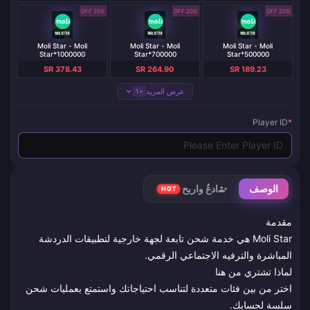
20% OFF
20% OFF
20% OFF
Moli Star - Moli
Moli Star - Moli
Moli Star - Moli
Star*1000000
Star*700000
Star*500000
SR 378.43
SR 264.90
SR 189.23
عرض المزيد
+1
Player ID
*
الوصف
ادعُ واربح
HOT
مقدمة
Moli Star هي خدمة شحن تابعة لجهة خارجية لتطبيقات الدردشة
المباشرة والترفيه الاجتماعي الرقمي.
لماذا تشتري من هنا
اختر من بين فئات متعددة لتناسب احتياجاتك واستمتع بعمليات شحن
سلسة لحسابك.