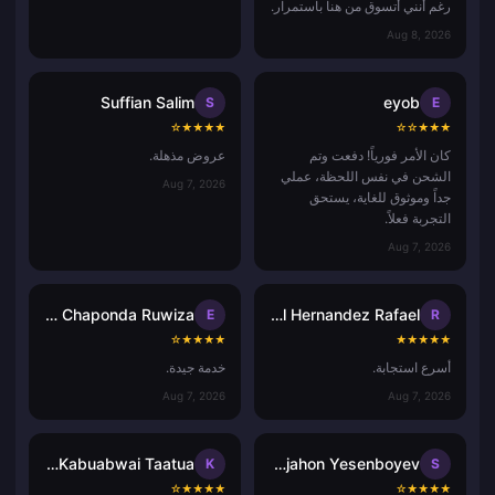
رغم أنني أتسوق من هنا باستمرار.
Aug 8, 2026
Suffian Salim
eyob
S
E
☆
★
★
★
★
☆
☆
★
★
★
كان الأمر فورياً! دفعت وتم
عروض مذهلة.
الشحن في نفس اللحظة، عملي
Aug 7, 2026
جداً وموثوق للغاية، يستحق
التجربة فعلاً.
Aug 7, 2026
Ennie Brenda Chaponda Ruwiza
Ricardo Noel Hernandez Rafael
E
R
☆
★
★
★
★
★
★
★
★
★
أسرع استجابة.
خدمة جيدة.
Aug 7, 2026
Aug 7, 2026
Kawaua Kabuabwai Taatua
shoxjahon Yesenboyev
K
S
☆
★
★
★
★
☆
★
★
★
★