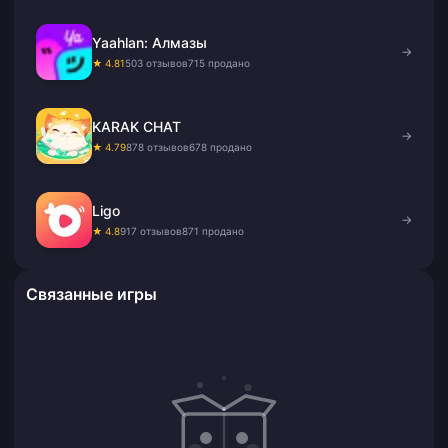
Yaahlan: Алмазы
→
★ 4.81
503 отзывов
715 продано
KARAK CHAT
→
★ 4.79
878 отзывов
678 продано
Ligo
→
★ 4.8
917 отзывов
871 продано
Связанные игры