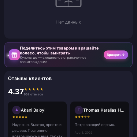
Нет данных
Поделитесь этим товаром и вращайте
колесо, чтобы выиграть
Вращать
Купоны до — ежедневное ограниченное
вознаграждение
Отзывы клиентов
★
★
★
★
★
4.37
662 отзывов
Akani Baloyi
Thomas Karalias Hammerica
A
T
★
★
★
★
☆
★
★
★
☆
☆
Надежно. Быстро, просто и
Потрясающий сервис.
дешево. Постоянно
Aug 8, 2026
возвращаюсь к ним, так как