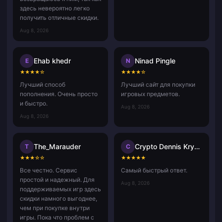
здесь невероятно легко
получить отличные скидки.
Aug 8, 2026
Ehab khedr
Ninad Pingle
E
N
★
★
★
★
☆
★
★
★
★
☆
Лучший способ
Лучший сайт для покупки
пополнения. Очень просто
игровых предметов.
и быстро.
Aug 8, 2026
Aug 8, 2026
The_Marauder
Crypto Dennis Krypto Dennis
T
C
★
★
★
☆
☆
★
★
★
★
★
Все честно. Сервис
Самый быстрый ответ.
простой и надежный. Для
Aug 8, 2026
поддерживаемых игр здесь
скидки намного выгоднее,
чем при покупке внутри
игры. Пока что проблем с