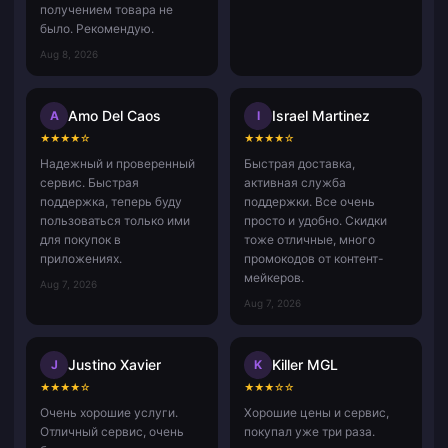
получением товара не
было. Рекомендую.
Aug 8, 2026
Amo Del Caos
Israel Martinez
A
I
★
★
★
★
☆
★
★
★
★
☆
Надежный и проверенный
Быстрая доставка,
сервис. Быстрая
активная служба
поддержка, теперь буду
поддержки. Все очень
пользоваться только ими
просто и удобно. Скидки
для покупок в
тоже отличные, много
приложениях.
промокодов от контент-
мейкеров.
Aug 7, 2026
Aug 7, 2026
Justino Xavier
Killer MGL
J
K
★
★
★
★
☆
★
★
★
☆
☆
Очень хорошие услуги.
Хорошие цены и сервис,
Отличный сервис, очень
покупал уже три раза.