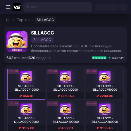
Перейти к основному контенту
Поиск...
Top-Up
SILLAGCC
SILLAGCC
SILLAGCC
Пополните свой аккаунт SILLAGCC с помощью
безопасных пакетов кредитов различного номинала.
662
отзывов
620
продано
Trustpilot
20% OFF
20% OFF
20% OFF
SILLAGCC -
SILLAGCC -
SILLAGCC -
SILLAGCC*10000
SILLAGCC*30000
SILLAGCC*50000
₽ 456.81
₽ 1370.43
₽ 2284.06
20% OFF
20% OFF
20% OFF
SILLAGCC -
SILLAGCC -
SILLAGCC -
SILLAGCC*70000
SILLAGCC*100000
SILLAGCC*200000
₽ 3197.68
₽ 4568.11
₽ 9135.43