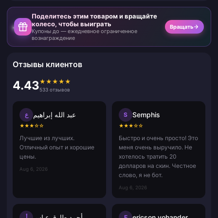
Поделитесь этим товаром и вращайте
колесо, чтобы выиграть
Вращать
Купоны до — ежедневное ограниченное
вознаграждение
Отзывы клиентов
★
★
★
★
★
4.43
533 отзывов
عبد الله إبراهيم
Semphis
ع
S
★
★
★
☆
☆
★
★
★
☆
☆
Лучшие из лучших.
Быстро и очень просто! Это
Отличный опыт и хорошие
меня очень выручило. Не
цены.
хотелось тратить 20
долларов на скин. Честное
Aug 6, 2026
слово, я не бот.
Aug 6, 2026
أحمد طارق عباس
ericson yohander alvarado mart
أ
E