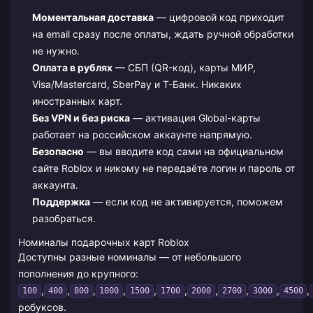
Моментальная доставка
— цифровой код приходит
на email сразу после оплаты, ждать ручной обработки
не нужно.
Оплата в рублях
— СБП (QR-код), карты МИР,
Visa/Mastercard, SberPay и Т-Банк. Никаких
иностранных карт.
Без VPN и без риска
— активация Global-карты
работает на российском аккаунте напрямую.
Безопасно
— вы вводите код сами на официальном
сайте Roblox и никому не передаёте логин и пароль от
аккаунта.
Поддержка
— если код не активируется, поможем
разобраться.
Номиналы подарочных карт Roblox
Доступны разные номиналы — от небольшого
пополнения до крупного:
,
,
,
,
,
,
,
,
,
,
100
400
800
1000
1500
1700
2000
2700
3000
4500
робуксов.