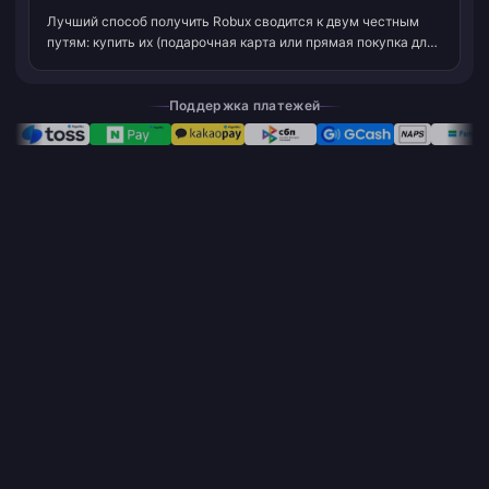
Лучший способ получить Robux сводится к двум честным
путям: купить их (подарочная карта или прямая покупка для
мгновенного получения Robux, причем Roblox Premium за
$4.99/месяц за 450 Robux являетс...
Поддержка платежей