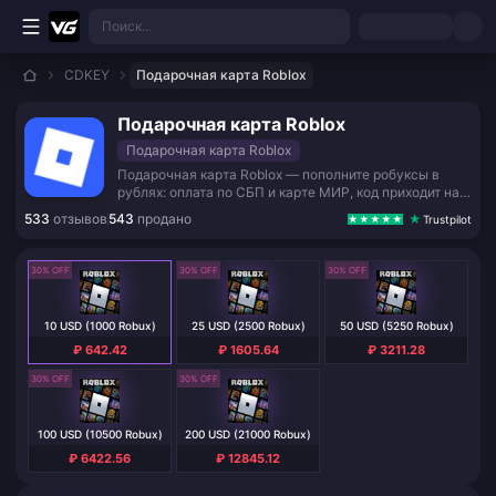
Перейти к основному контенту
Поиск...
CDKEY
Подарочная карта Roblox
Подарочная карта Roblox
Подарочная карта Roblox
Подарочная карта Roblox — пополните робуксы в
рублях: оплата по СБП и карте МИР, код приходит на
почту моментально. Активация на roblox.com/redeem
533
отзывов
543
продано
Trustpilot
без VPN и без передачи данных аккаунта.
30% OFF
30% OFF
30% OFF
10 USD (1000 Robux)
25 USD (2500 Robux)
50 USD (5250 Robux)
₽ 642.42
₽ 1605.64
₽ 3211.28
30% OFF
30% OFF
100 USD (10500 Robux)
200 USD (21000 Robux)
₽ 6422.56
₽ 12845.12