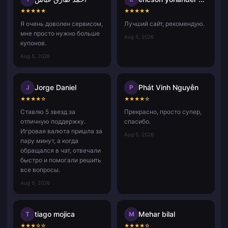
★
★
★
★
★
★
★
★
★
★
Я очень доволен сервисом,
Лучший сайт, рекомендую.
мне просто нужно больше
Aug 5, 2026
купонов.
Aug 5, 2026
Jorge Daniel
Phát Vinh Nguyễn
J
P
★
★
★
★
☆
★
★
★
★
☆
Ставлю 5 звезд за
Прекрасно, просто супер,
отличную поддержку.
спасибо.
Игровая валюта пришла за
Aug 5, 2026
пару минут, а когда
обращался в чат, отвечали
быстро и помогали решить
все вопросы.
Aug 5, 2026
tiago mojica
Mehar bilal
T
M
★
★
★
☆
☆
★
★
★
★
☆