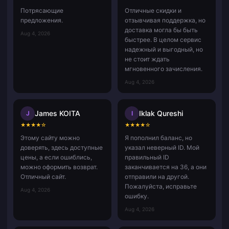
Потрясающие
Отличные скидки и
предложения.
отзывчивая поддержка, но
доставка могла бы быть
Aug 4, 2026
быстрее. В целом сервис
надежный и выгодный, но
не стоит ждать
мгновенного зачисления.
Aug 4, 2026
James KOITA
Iklak Qureshi
J
I
★
★
★
★
☆
★
★
★
★
☆
Этому сайту можно
Я пополнил баланс, но
доверять, здесь доступные
указал неверный ID. Мой
цены, а если ошиблись,
правильный ID
можно оформить возврат.
заканчивается на 36, а они
Отличный сайт.
отправили на другой.
Пожалуйста, исправьте
Aug 4, 2026
ошибку.
Aug 4, 2026