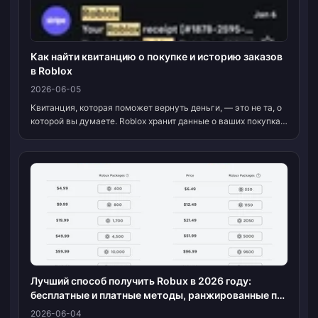
Как найти квитанцию о покупке и историю заказов
в Roblox
2026-06-05
Квитанция, которая поможет вернуть деньги, — это не та, о
которой вы думаете. Roblox хранит данные о ваших покупках
в двух разных местах, и только одно из них имеет вес при
споре. Страница «Мои тра...
Лучший способ получить Robux в 2026 году:
бесплатные и платные методы, ранжированные по
выгоде и безопасности
2026-06-04