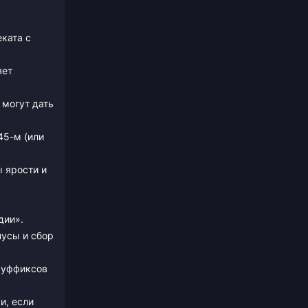
ката с
яет
 могут дать
45-м (или
 ярости и
дии».
усы и сбор
суффиксов
и, если