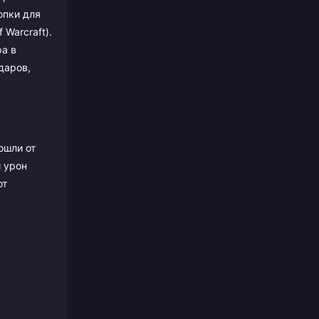
опки для
 Warcraft).
ра в
даров,
ошли от
й урон
ют