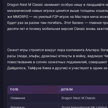
Dragon Nest M Classic занимает особую нишу в ландшафте 
механический навык игрока ценится выше толщины кошельк
же MMORPG — но умелый F2P-игрок на Мастере меча может
будет раз за разом там погибать. Этот баланс — главная п
десяти лет и почему мобильная версия Classic вновь зажгла
Сюжет игры строится вокруг лора континента Альтера: боги
расы (люди, эльфы, драконы) втянуты в войну, ведомую Ч
повествование в сотнях сюжетных подземелий, совершают 
Дайдалоса, Тайфуна Кима и другие) и участвуют в одних 
ПОЛЕ
ДЕТАЛИ
Название
Dragon Nest M Classic
Издатель
7road International HK Limited