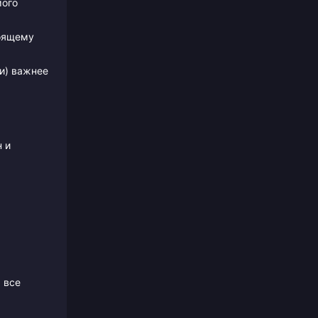
мого
тоящему
и) важнее
н и
 все