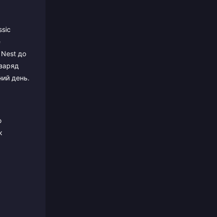
sic
е
 Nest до
 заряд
ий день.
о
к