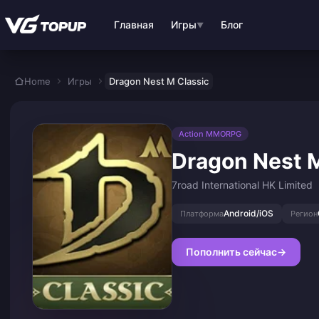
Перейти к основному контенту
Главная
Игры
Блог
▼
Home
Игры
Dragon Nest M Classic
Action MMORPG
Dragon Nest M
7road International HK Limited
Android/iOS
Платформа
Регион
Пополнить сейчас
→