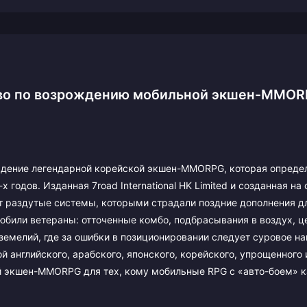
ство по возрождению мобильной экшен-MMOR
ождение легендарной корейской экшен-MMORPG, которая опреде
 годов. Изданная 7road International HK Limited и созданная на
ет раздутые системы, которыми страдали поздние дополнения дл
любили ветераны: отточенные комбо, подбрасывания в воздух, ц
емелий, где за ошибки в позиционировании следует суровое на
й английского, арабского, японского, корейского, упрощенного 
ой экшен-MMORPG для тех, кому мобильные RPG с «авто-боем» 