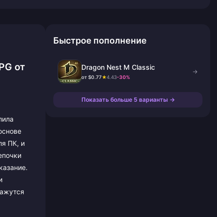
Быстрое пополнение
PG от
Dragon Nest M Classic
→
от $0.77
★
4.43
-30%
Показать больше 5 варианты →
лила
 основе
я ПК, и
епочки
казание.
и
кажутся