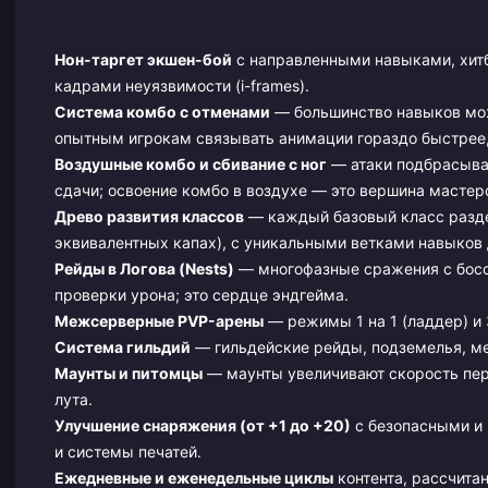
Нон-таргет экшен-бой
с направленными навыками, хитб
кадрами неуязвимости (i-frames).
Система комбо с отменами
— большинство навыков мож
опытным игрокам связывать анимации гораздо быстрее,
Воздушные комбо и сбивание с ног
— атаки подбрасываю
сдачи; освоение комбо в воздухе — это вершина мастер
Древо развития классов
— каждый базовый класс раздел
эквивалентных капах), с уникальными ветками навыков 
Рейды в Логова (Nests)
— многофазные сражения с босс
проверки урона; это сердце эндгейма.
Межсерверные PVP-арены
— режимы 1 на 1 (ладдер) и 
Система гильдий
— гильдейские рейды, подземелья, ме
Маунты и питомцы
— маунты увеличивают скорость пер
лута.
Улучшение снаряжения (от +1 до +20)
с безопасными и 
и системы печатей.
Ежедневные и еженедельные циклы
контента, рассчита