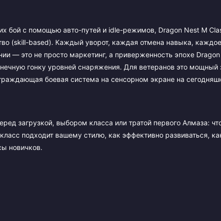
бой с помощью авто-путей и idle-режимов, Dragon Nest M Clas
во (skill-based). Каждый уворот, каждая отмена навыка, каждо
нии — это не просто маркетинг, а приверженность эпохе Dragon
конечную гонку уровней снаряжения. Для ветеранов это мощный
аграждающая боевая система на сенсорном экране на сегодняшн
перед загрузкой, выбором класса или тратой первого Алмаза: чт
 класс подходит вашему стилю, как эффективно развиваться, ка
сы новичков.