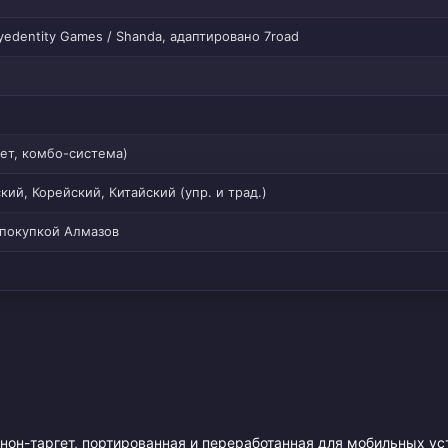
yedentity Games / Shanda, адаптировано 7road
ет, комбо-система)
ий, Корейский, Китайский (упр. и трад.)
 покупкой Алмазов
нон-таргет, портированная и переработанная для мобильных ус