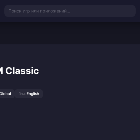
Поиск игр или приложений...
 Classic
Global
English
Язык