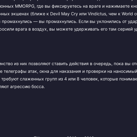
ционных MMORPG, где вы фиксируетесь на враге и нажимаете кн
ых экшенах (ближе к Devil May Cry или Vindictus, чем к World of
 промахнулись — вы промахнулись. Если вы уклонились от уда
росили врага в воздух, вы можете удерживать его там серией у
ство из них позволяют ставить действия в очередь, пока вы от
ные телеграфы атак, окна для наказания и проверки на наносимы
 требуют слаженных групп из 4 или 8 человек, которые понима
ляют агрессию босса.