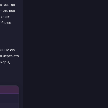
ктов, где
— это все
 «кит»
К более
данные ею
я через это
икоры,